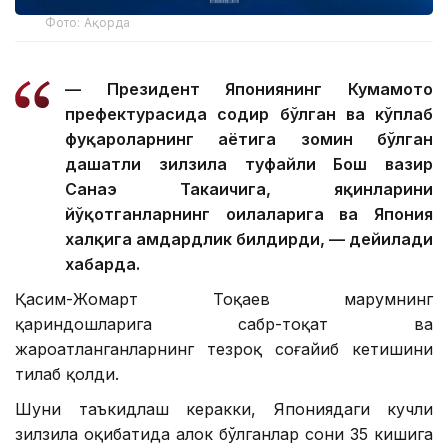
Фото: Ақорда
— Президент Япониянинг Кумамото
префектурасида содир бўлган ва кўплаб
фуқароларнинг ҳаётига зомин бўлган
даҳшатли зилзила туфайли Бош вазир
Санаэ Такаичига, яқинларини
йўқотганларнинг оилаларига ва Япония
халқига ҳамдардлик билдирди, — дейилади
хабарда.
Қасим-Жомарт Тоқаев марҳумнинг
қариндошларига сабр-тоқат ва
жароҳатланганларнинг тезроқ соғайиб кетишини
тилаб қолди.
Шуни таъкидлаш керакки, Япониядаги кучли
зилзила оқибатида ҳалок бўлганлар сони 35 кишига