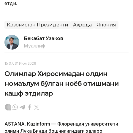
етди.
Қозоғистон Президенти
Ақорда
Япония
Бекабат Узаков
Муаллиф
15:37, 31 Июл 2026
Олимлар Хиросимадан олдин
номаълум бўлган ноёб қотишмани
кашф этдилар
ASTANА. Кazinform — Флоренция университети
олими Лука Бинди бошчилигидаги халқаро