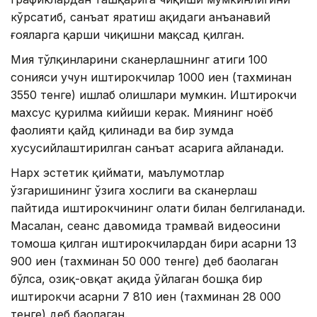
кўрсатиб, санъат яратиш ҳақидаги анъанавий
ғояларга қарши чиқишни мақсад қилган.
Мия тўлқинларини сканерлашнинг атиги 100
сонияси учун иштирокчилар 1000 иен (тахминан
3550 тенге) ишлаб олишлари мумкин. Иштирокчи
махсус қурилма кийиши керак. Миянинг ноёб
фаолияти қайд қилинади ва бир зумда
хусусийлаштирилган санъат асарига айланади.
Нарх эстетик қиймати, маълумотлар
ўзгаришининг ўзига хослиги ва сканерлаш
пайтида иштирокчининг ҳолати билан белгиланади.
Масалан, сеанс давомида трамвай видеосини
томоша қилган иштирокчилардан бири асарни 13
900 иен (тахминан 50 000 тенге) деб баҳолаган
бўлса, озиқ-овқат ҳақида ўйлаган бошқа бир
иштирокчи асарни 7 810 иен (тахминан 28 000
тенге) деб баҳолаган.