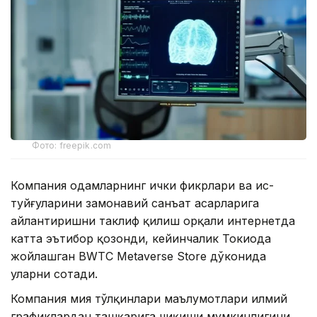
Фото: freepik.com
Компания одамларнинг ички фикрлари ва ҳис-
туйғуларини замонавий санъат асарларига
айлантиришни таклиф қилиш орқали интернетда
катта эътибор қозонди, кейинчалик Токиода
жойлашган BWTC Metaverse Store дўконида
уларни сотади.
Компания мия тўлқинлари маълумотлари илмий
графиклардан ташқарига чиқиши мумкинлигини