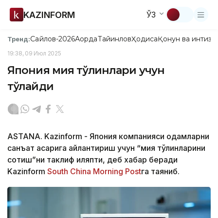
KAZINFORM
ЎЗ
Сайлов-2026
Ақорда
Тайинлов
Ҳодиса
Қонун ва интизо
Тренд:
19:38, 09 Июл 2025
Япония мия тўлқинлари учун
тўлайди
ASTANA. Kazinform - Япония компанияси одамларни
санъат асарига айлантириш учун “мия тўлқинларини
сотиш”ни таклиф қиляпти, деб хабар беради
Kazinform
South China Morning Post
га таяниб.