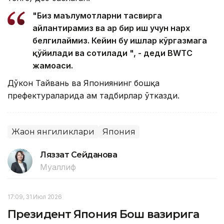
"Биз маълумотларни тасвирга
айлантирамиз ва ҳар бир иш учун нарх
белгилаймиз. Кейин бу ишлар кўргазмага
қўйилади ва сотилади ", - деди BWTC
жамоаси.
Дўкон Тайвань ва Япониянинг бошқа
префектураларида ҳам тадбирлар ўтказди.
Жаҳон янгиликлари
Япония
Ляззат Сейданова
Муаллиф
17:09, 31 Июл 2026
Президент Япония Бош вазирига