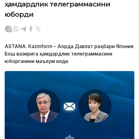
ҳамдардлик телеграммасини
юборди
ASTANА. Кazinform – Ақорда Давлат раҳбари Япония
Бош вазирига ҳамдардлик телеграммасини
юборганини маълум қилди.