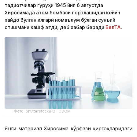
тадқиқотчилар гуруҳи 1945 йил 6 августда
Хиросимада атом бомбаси портлашидан кейин
пайдо бўлган илгари номаълум бўлган сунъий
қотишмани кашф этди, деб хабар беради
БелТА
.
Фото: Shutterstock/FOTODOM
Янги материал Хиросима кўрфази қирғоқларидаги
қумда топилган шишасимон ҳиросимитларни