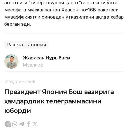
агентлиги “гипертовушли қанот”га эга янги ўрта
масофага мўлжалланган Хвасонгпо-16В ракетаси
муваффақиятли синовдан ўтказилгани ҳақида хабар
берган эди.
Ракета
Япония
Жарасқан Нұрыбаев
Муаллиф
17:09, 31 Июл 2026
Президент Япония Бош вазирига
ҳамдардлик телеграммасини
юборди