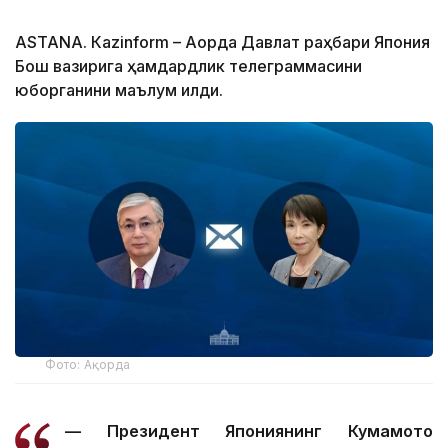
ASTANА. Кazinform – Ақорда Давлат раҳбари Япония
Бош вазирига ҳамдардлик телеграммасини
юборганини маълум қилди.
Фото: Ақорда
— Президент Япониянинг Кумамото