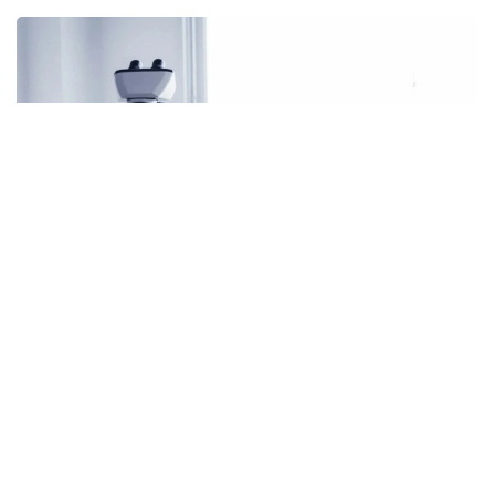
Фото: Shutterstock/FOTODOM
Янги материал Хиросима кўрфази қирғоқларидаги
қумда топилган шишасимон ҳиросимитларни
ўрганиш пайтида кашф этилди. Бу заррачаларни
биринчи марта геолог Марио Ванье Мотоудзина
ярим оролининг пляжларини ўрганиш пайтида
кашф этган.