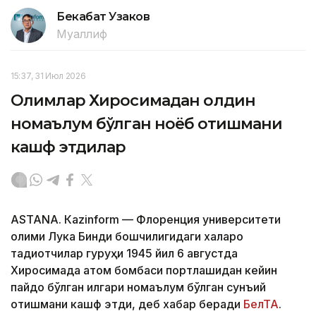
Бекабат Узаков
Муаллиф
15:37, 31 Июл 2026
Олимлар Хиросимадан олдин
номаълум бўлган ноёб қотишмани
кашф этдилар
ASTANА. Кazinform — Флоренция университети
олими Лука Бинди бошчилигидаги халқаро
тадқиқотчилар гуруҳи 1945 йил 6 августда
Хиросимада атом бомбаси портлашидан кейин
пайдо бўлган илгари номаълум бўлган сунъий
қотишмани кашф этди, деб хабар беради
БелТА
.