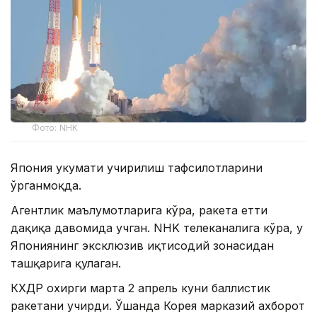
Фото: NHK
Япония ҳукумати учирилиш тафсилотларини
ўрганмоқда.
Агентлик маълумотларига кўра, ракета етти
дақиқа давомида учган. NHK телеканалига кўра, у
Япониянинг эксклюзив иқтисодий зонасидан
ташқарига қулаган.
КХДР охирги марта 2 апрель куни баллистик
ракетани учирди. Ўшанда Корея марказий ахборот