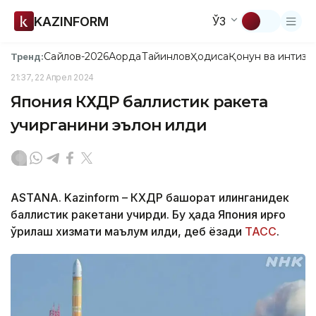
KAZINFORM
ЎЗ
Сайлов-2026
Ақорда
Тайинлов
Ҳодиса
Қонун ва интизо
Тренд:
21:37, 22 Апрел 2024
Япония КХДР баллистик ракета
учирганини эълон қилди
ASTANA. Kazinform – КХДР башорат қилинганидек
баллистик ракетани учирди. Бу ҳақда Япония қирғоқ
қўриқлаш хизмати маълум қилди, деб ёзади
ТАСС
.