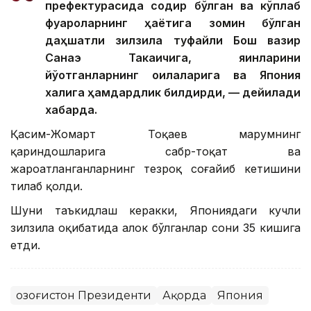
префектурасида содир бўлган ва кўплаб
фуқароларнинг ҳаётига зомин бўлган
даҳшатли зилзила туфайли Бош вазир
Санаэ Такаичига, яқинларини
йўқотганларнинг оилаларига ва Япония
халқига ҳамдардлик билдирди, — дейилади
хабарда.
Қасим-Жомарт Тоқаев марҳумнинг
қариндошларига сабр-тоқат ва
жароҳатланганларнинг тезроқ соғайиб кетишини
тилаб қолди.
Шуни таъкидлаш керакки, Япониядаги кучли
зилзила оқибатида ҳалок бўлганлар сони 35 кишига
етди.
Қозоғистон Президенти
Ақорда
Япония