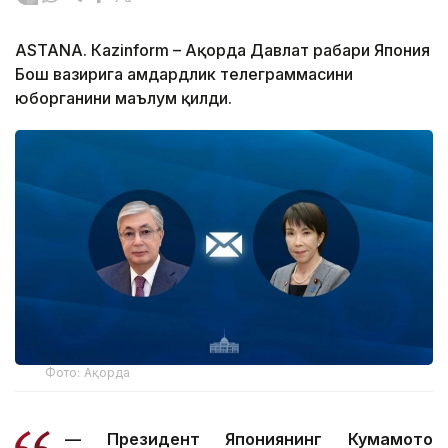
ASTANА. Кazinform – Ақорда Давлат раҳбари Япония
Бош вазирига ҳамдардлик телеграммасини
юборганини маълум қилди.
Фото: Ақорда
— Президент Япониянинг Кумамото