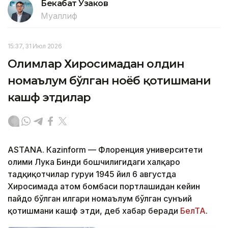
Бекабат Узаков
Муаллиф
15:37, 31 Июл 2026
Олимлар Хиросимадан олдин
номаълум бўлган ноёб қотишмани
кашф этдилар
ASTANА. Кazinform — Флоренция университети
олими Лука Бинди бошчилигидаги халқаро
тадқиқотчилар гуруҳи 1945 йил 6 августда
Хиросимада атом бомбаси портлашидан кейин
пайдо бўлган илгари номаълум бўлган сунъий
қотишмани кашф этди, деб хабар беради
БелТА
.