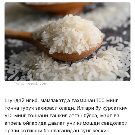
Фото: freepik.com
Шундай қилиб, мамлакатда тахминан 100 минг
тонна гуруч захираси қолади. Илгари бу кўрсаткич
910 минг тоннани ташкил этган бўлса, март ва
апрель ойларида давлат уни кимошди савдолари
орқали сотишни бошлаганидан сўнг кескин