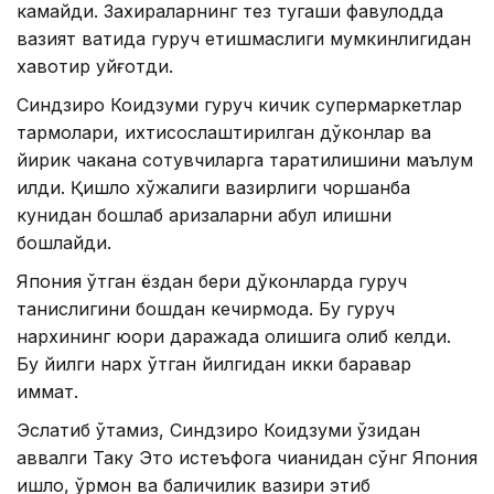
камайди. Захираларнинг тез тугаши фавқулодда
вазият вақтида гуруч етишмаслиги мумкинлигидан
хавотир уйғотди.
Синдзиро Коидзуми гуруч кичик супермаркетлар
тармоқлари, ихтисослаштирилган дўконлар ва
йирик чакана сотувчиларга тарқатилишини маълум
қилди. Қишлоқ хўжалиги вазирлиги чоршанба
кунидан бошлаб аризаларни қабул қилишни
бошлайди.
Япония ўтган ёздан бери дўконларда гуруч
танқислигини бошдан кечирмоқда. Бу гуруч
нархининг юқори даражада қолишига олиб келди.
Бу йилги нарх ўтган йилгидан икки баравар
қиммат.
Эслатиб ўтамиз, Синдзиро Коидзуми ўзидан
аввалги Таку Это истеъфога чиққанидан сўнг Япония
қишлоқ, ўрмон ва балиқчилик вазири этиб