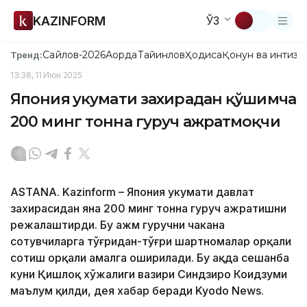
KAZINFORM
ЎЗ
Сайлов-2026
Ақорда
Тайинлов
Ҳодиса
Қонун ва интизо
Тренд:
13:38, 11 Июн 2025
Япония ҳукумати захирадан қўшимча
200 минг тонна гуруч ажратмоқчи
ASTANA. Kazinform – Япония ҳукумати давлат
захирасидан яна 200 минг тонна гуруч ажратишни
режалаштирди. Бу ҳажм гуручни чакана
сотувчиларга тўғридан-тўғри шартномалар орқали
сотиш орқали амалга оширилади. Бу ҳақда сешанба
куни Қишлоқ хўжалиги вазири Синдзиро Коидзуми
маълум қилди, дея хабар беради Kyodo News.