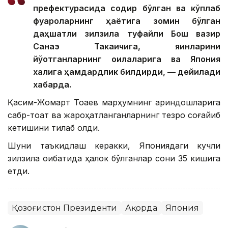
префектурасида содир бўлган ва кўплаб
фуқароларнинг ҳаётига зомин бўлган
даҳшатли зилзила туфайли Бош вазир
Санаэ Такаичига, яқинларини
йўқотганларнинг оилаларига ва Япония
халқига ҳамдардлик билдирди, — дейилади
хабарда.
Қасим-Жомарт Тоқаев марҳумнинг қариндошларига
сабр-тоқат ва жароҳатланганларнинг тезроқ соғайиб
кетишини тилаб қолди.
Шуни таъкидлаш керакки, Япониядаги кучли
зилзила оқибатида ҳалок бўлганлар сони 35 кишига
етди.
Қозоғистон Президенти
Ақорда
Япония