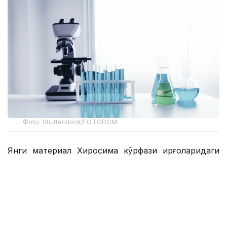
Фото: Shutterstock/FOTODOM
Янги материал Хиросима кўрфази қирғоқларидаги
қумда топилган шишасимон ҳиросимитларни
ўрганиш пайтида кашф этилди. Бу заррачаларни
биринчи марта геолог Марио Ванье Мотоудзина
ярим оролининг пляжларини ўрганиш пайтида
кашф этган.