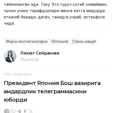
тайинланган эди. Таку Это гуруч сотиб олмайман,
чунки унинг тарафдорлари
менга
катта миқдорда
етказиб беради, дегач, танқидга
учраб, истеъфога
чиқди.
Жаҳон янгиликлари
Япония
Озиқ-овқат
Ляззат Сейданова
Муаллиф
17:09, 31 Июл 2026
Президент Япония Бош вазирига
ҳамдардлик телеграммасини
юборди