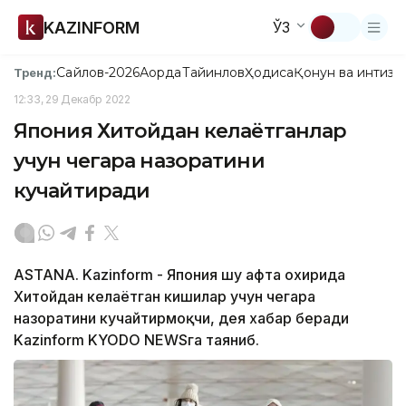
KAZINFORM
ЎЗ
Сайлов-2026
Ақорда
Тайинлов
Ҳодиса
Қонун ва интизо
Тренд:
12:33, 29 Декабр 2022
Япония Хитойдан келаётганлар
учун чегара назоратини
кучайтиради
ASTANA. Kazinform - Япония шу ҳафта охирида
Хитойдан келаётган кишилар учун чегара
назоратини кучайтирмоқчи, дея хабар беради
Kazinform KYODO NEWSга таяниб.