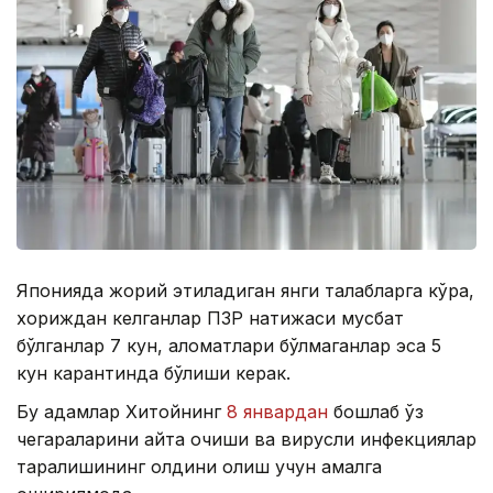
Японияда жорий этиладиган янги талабларга кўра,
хориждан келганлар ПЗР натижаси мусбат
бўлганлар 7 кун, аломатлари бўлмаганлар эса 5
кун карантинда бўлиши керак.
Бу қадамлар Хитойнинг
8 январдан
бошлаб ўз
чегараларини қайта очиши ва вирусли инфекциялар
тарқалишининг олдини олиш учун амалга