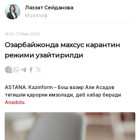
Ляззат Сейданова
Муаллиф
18:20, 17 Март 2026
Озарбайжонда махсус карантин
режими узайтирилди
ASTANА. Кazinform – Бош вазир Али Асадов
тегишли қарорни имзолади, деб хабар беради
Аnadolu
.