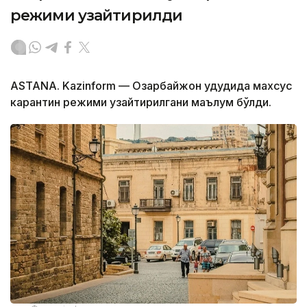
режими узайтирилди
ASTANA. Kazinform — Озарбайжон ҳудудида махсус
карантин режими узайтирилгани маълум бўлди.