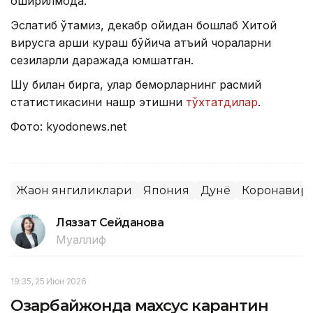
оширилмоқда.
Эслатиб ўтамиз, декабр ойидан бошлаб Хитой
вирусга қарши кураш бўйича қатъий чораларни
сезиларли даражада юмшатган.
Шу билан бирга, улар беморларнинг расмий
статистикасини нашр этишни
тўхтатдилар
.
Фото: kyodonews.net
Жаҳон янгиликлари
Япония
Дунё
Коронавир
Ляззат Сейданова
Муаллиф
19:35, 25 Июн 2026
Озарбайжонда махсус карантин