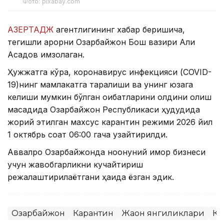
Фото: pixabay.com
АЗЕРТАДЖ
агентлигининг хабар беришича,
тегишли қарорни Озарбайжон Бош вазири Али
Асадов имзолаган.
Ҳужжатга кўра, коронавирус инфекцияси (COVID-
19)нинг мамлакатга тарқалиши ва унинг юзага
келиши мумкин бўлган оқибатларини олдини олиш
мақсадида Озарбайжон Республикаси ҳудудида
жорий этилган махсус карантин режими 2026 йил
1 октябрь соат 06:00 гача узайтирилди.
Аввалроқ Озарбайжонда ноқонуний қимор бизнеси
учун жавобгарликни кучайтириш
режалаштирилаётгани ҳақида ёзган эдик.
Озарбайжон
Карантин
Жаҳон янгиликлари
Ко