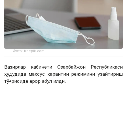
Фото: freepik.com
Вазирлар кабинети Озарбайжон Республикаси
ҳудудида махсус карантин режимини узайтириш
тўғрисида қарор қабул қилди.
Тегишли қарорни Бош вазир Али Асадов имзолади.
Қарорга кўра, мамлакатда коронавирус
инфекцияси (COVID-19) тарқалишининг олдини
олиш ва унинг мумкин бўлган оқибатлари мақсадида
Озарбайжон Республикаси ҳудудида махсус