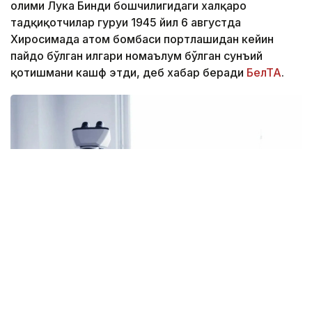
олими Лука Бинди бошчилигидаги халқаро
тадқиқотчилар гуруҳи 1945 йил 6 августда
Хиросимада атом бомбаси портлашидан кейин
пайдо бўлган илгари номаълум бўлган сунъий
қотишмани кашф этди, деб хабар беради
БелТА
.
Фото: Shutterstock/FOTODOM
Янги материал Хиросима кўрфази қирғоқларидаги