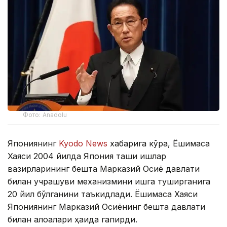
Фото: Anadolu
Япониянинг
Kyodo News
хабарига кўра, Ёшимаса
Хаяcи 2004 йилда Япония ташқи ишлар
вазирларининг бешта Марказий Осиё давлати
билан учрашуви механизмини ишга туширганига
20 йил бўлганини таъкидлади. Ёшимаса Хаяcи
Япониянинг Марказий Осиёнинг бешта давлати
билан алоқалари ҳақида гапирди.