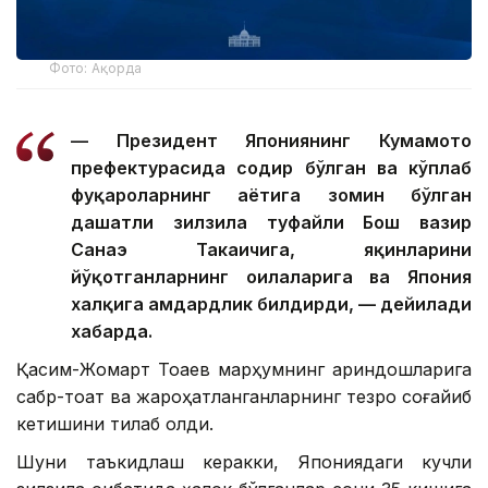
Фото: Ақорда
— Президент Япониянинг Кумамото
префектурасида содир бўлган ва кўплаб
фуқароларнинг ҳаётига зомин бўлган
даҳшатли зилзила туфайли Бош вазир
Санаэ Такаичига, яқинларини
йўқотганларнинг оилаларига ва Япония
халқига ҳамдардлик билдирди, — дейилади
хабарда.
Қасим-Жомарт Тоқаев марҳумнинг қариндошларига
сабр-тоқат ва жароҳатланганларнинг тезроқ соғайиб
кетишини тилаб қолди.
Шуни таъкидлаш керакки, Япониядаги кучли