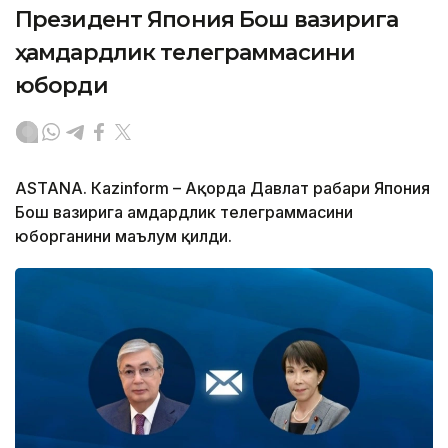
Президент Япония Бош вазирига
ҳамдардлик телеграммасини
юборди
ASTANА. Кazinform – Ақорда Давлат раҳбари Япония
Бош вазирига ҳамдардлик телеграммасини
юборганини маълум қилди.