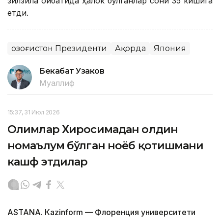
зилзила оқибатида ҳалок бўлганлар сони 35 кишига
етди.
Қозоғистон Президенти
Ақорда
Япония
Бекабат Узаков
Муаллиф
15:37, 31 Июл 2026
Олимлар Хиросимадан олдин
номаълум бўлган ноёб қотишмани
кашф этдилар
ASTANА. Кazinform — Флоренция университети