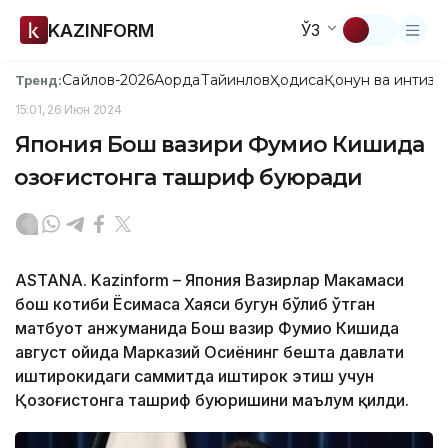
KAZINFORM
ЎЗ
Сайлов-2026
Ақорда
Тайинлов
Ҳодиса
Қонун ва интизо
Тренд:
15:01, 26 Июн 2024
Япония Бош вазири Фумио Кишида
Қозоғистонга ташриф буюради
ASTANA. Kazinform – Япония Вазирлар Маҳкамаси
бош котиби Ёсимаса Хаяcи бугун бўлиб ўтган
матбуот анжуманида Бош вазир Фумио Кишида
август ойида Марказий Осиёнинг бешта давлати
иштирокидаги саммитда иштирок этиш учун
Қозоғистонга ташриф буюришини маълум қилди.