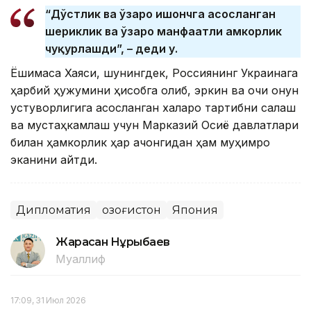
“Дўстлик ва ўзаро ишончга асосланган
шериклик ва ўзаро манфаатли ҳамкорлик
чуқурлашди”, – деди у.
Ёшимаса Хаяcи, шунингдек, Россиянинг Украинага
ҳарбий ҳужумини ҳисобга олиб, эркин ва очиқ қонун
устуворлигига асосланган халқаро тартибни сақлаш
ва мустаҳкамлаш учун Марказий Осиё давлатлари
билан ҳамкорлик ҳар қачонгидан ҳам муҳимроқ
эканини айтди.
Дипломатия
Қозоғистон
Япония
Жарасқан Нұрыбаев
Муаллиф
17:09, 31 Июл 2026