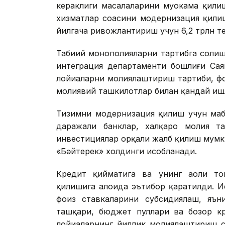
кераклиги масалаларини муҳокама қили
хизматлар соҳасини модернизация қили
йилгача ривожлантириш учун 6,2 трлн те
Табиий монополияларни тартибга солиш
интеграция департаменти бошлиғи Сая
лойиҳаларни молиялаштириш тартиби, ф
молиявий ташкилотлар билан қандай и
Тизимни модернизация қилиш учун маб
даражали банклар, халқаро молия т
инвестициялар орқали жалб қилиш мумк
«Бәйтерек» холдинги ҳисобланади.
Кредит қийматига ва унинг аҳоли то
қилишига алоҳида эътибор қаратилди. 
фоиз ставкаларини субсидиялаш, яън
ташқари, бюджет пуллари ва бозор кр
лойиҳаларнинг йиллик молиялаштириш 