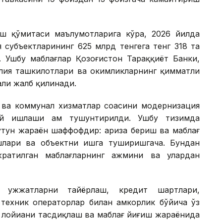
ш қўмитаси маълумотларига кўра, 2026 йилда
 субъектларининг 625 млрд тенгега тенг 318 та
. Ушбу маблағлар Қозоғистон Тараққиёт Банки,
лия ташкилотлари ва ҳокимликларнинг қимматли
ли жалб қилинади.
 ва коммунал хизматлар соҳасини модернизация
ай ишлаши ҳам тушунтирилди. Ушбу тизимда
бутун жараён шаффофдир: ариза бериш ва маблағ
лари ва объектни ишга туширишгача. Бундан
ратилган маблағларнинг ҳажмини ва улардан
и ҳужжатларни тайёрлаш, кредит шартлари,
техник операторлар билан ҳамкорлик бўйича ўз
 лойиҳани тасдиқлаш ва маблағ йиғиш жараёнида