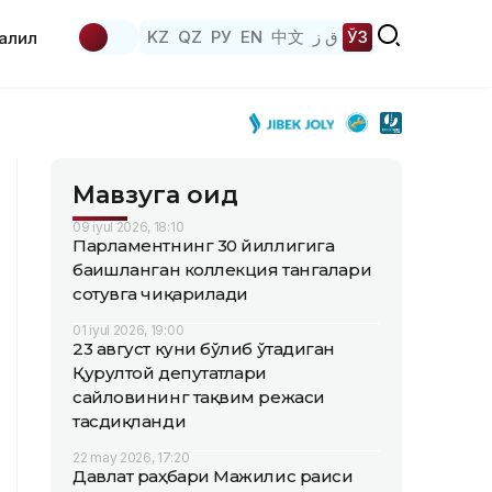
KZ
QZ
РУ
EN
中文
ق ز
ЎЗ
аҳлил
Мавзуга оид
09 iyul 2026, 18:10
Парламентнинг 30 йиллигига
бағишланган коллекция тангалари
сотувга чиқарилади
01 iyul 2026, 19:00
23 август куни бўлиб ўтадиган
Қурултой депутатлари
сайловининг тақвим режаси
тасдиқланди
22 may 2026, 17:20
Давлат раҳбари Мажилис раиси