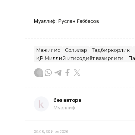
Муаллиф: Руслан Ғаббасов
Мажилис
Солиқлар
Тадбиркорлик
ҚР Миллий иқтисодиёт вазирлиги
Па
без автора
Муаллиф
09:08, 30 Июл 2026