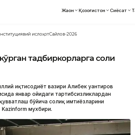
Жаҳон
Қозоғистон
Сиёсат
Т
нституциявий ислоҳот
Сайлов-2026
 кўрган тадбиркорларга солиқ
Миллий иқтисодиёт вазири Алибек Қуантиров
сида январ ойидаги тартибсизликлардан
қувватлаш бўйича солиқ имтиёзларини
 Kazinform мухбири.