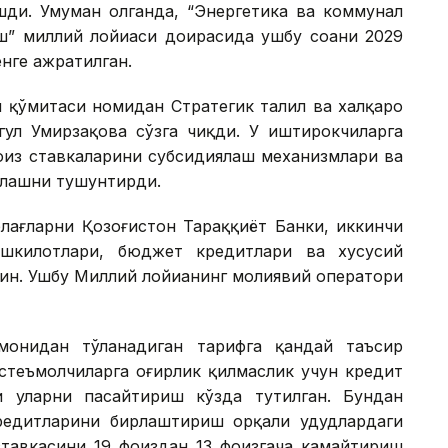
шди. Умуман олганда, “Энергетика ва коммунал
ш” миллий лойиҳаси доирасида ушбу соҳани 2029
нге ажратилган.
 қўмитаси номидан Стратегик таҳлил ва халқаро
гул Умирзақова сўзга чиқди. У иштирокчиларга
оиз ставкаларини субсидиялаш механизмлари ва
шлашни тушунтирди.
лағларни Қозоғистон Тараққиёт Банки, иккинчи
ашкилотлари, бюджет кредитлари ва хусусий
ин. Ушбу Миллий лойиҳанинг молиявий оператори
монидан тўланадиган тарифга қандай таъсир
Истеъмолчиларга оғирлик қилмаслик учун кредит
и уларни пасайтириш кўзда тутилган. Бундан
едитларини бирлаштириш орқали ҳудудлардаги
ставкасини 19 фоиздан 13 фоизгача камайтириш