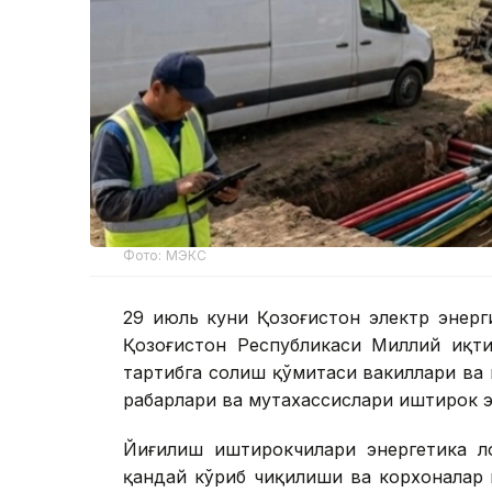
Фото: МЭКС
29 июль куни Қозоғистон электр энерг
Қозоғистон Республикаси Миллий иқти
тартибга солиш қўмитаси вакиллари ва 
раҳбарлари ва мутахассислари иштирок э
Йиғилиш иштирокчилари энергетика ло
қандай кўриб чиқилиши ва корхоналар