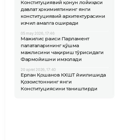
Конституциявий қонун лойиҳаси
давлат ҳокимиятининг янги
конституциявий архитектурасини
изчил амалга оширади
05 may 2026, 17:46
Мажилис раиси Парламент
палаталарининг қўшма
мажлисини чақириш тўғрисидаги
Фармойишни имзолади
20 aprel 2026, 17:40
Ерлан Қошанов КХШТ йиғилишида
Қозоғистоннинг янги
Конституциясини таништирди