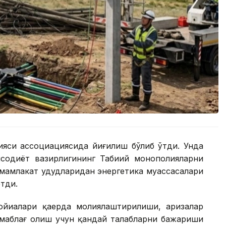
ияси ассоциациясида йиғилиш бўлиб ўтди. Унда
содиёт вазирлигининг Табиий монополияларни
мамлакат ҳудудларидан энергетика муассасалари
тди.
йиҳалари қаерда молиялаштирилиши, аризалар
 маблағ олиш учун қандай талабларни бажариши