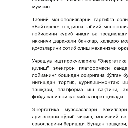
мумкин.
Табиий монополияларни тартибга соли
«Бәйтерек» холдинги табиий монополия
лойиҳасини кўриб чиқди ва тасдиқлади
иккинчи даражали банклар, халқаро мо
қоғозларини сотиб олиш механизми орқа
Учрашув иштирокчиларига “Энергетика
қилиш” электрон платформаси қанд
лойиҳанинг бошидан охиригача бўлган 
йиғишдан тортиб, қурилиш-монтаж иш
ташқари, платформа иш вақтини, аж
фойдаланишни қатъий назорат қилади.
Энергетика муассасалари вакиллар
аризаларни кўриб чиқиш, молиявий ва 
саволларини беришди. Бундан ташқари,