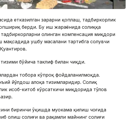
асида етказилган зарарни қоплаш, тадбиркорлик
топшириқ берди. Бу иш жараёнида солиққа
с тадбиркорларни олинган компенсация миқдори
ш мақсадида ушбу масалани тартибга солувчи
.Қуантиров.
 тизими бўйича таклиф билан чиқди.
ялардан тобора кўпроқ фойдаланилмоқда.
нъий йўлдош алоқа тизимларидир. Солиқ
лик ҳисоб-китоб кўрсаткичи миқдорида тўлов
азир.
асини биринчи ўқишда муҳокама қилиш чоғида
иб олиш солиғи ва рақамли майнинг солиғи