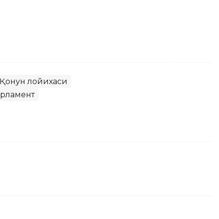
Қонун лойихаси
рламент