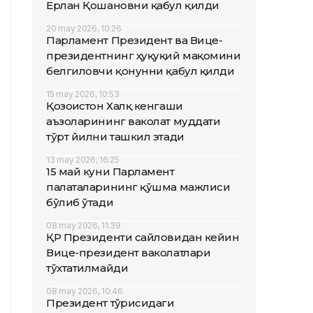
Ерлан Қошановни қабул қилди
20 may 2026, 10:26
Парламент Президент ва Вице-
президентнинг ҳуқуқий мақомини
белгиловчи қонунни қабул қилди
15 may 2026, 10:53
Қозоғистон Халқ кенгаши
аъзоларининг ваколат муддати
тўрт йилни ташкил этади
13 may 2026, 16:25
15 май куни Парламент
палаталарининг қўшма мажлиси
бўлиб ўтади
08 may 2026, 11:39
ҚР Президенти сайловидан кейин
Вице-президент ваколатлари
тўхтатилмайди
08 may 2026, 10:46
Президент тўғрисидаги