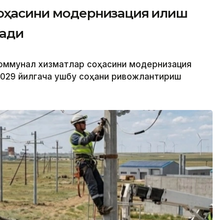
соҳасини модернизация қилиш
тади
 коммунал хизматлар соҳасини модернизация
2029 йилгача ушбу соҳани ривожлантириш