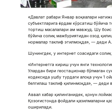
«Давлат раҳбари Январ воқеалари натиж
субъектларига ёрдам кўрсатиш бўйича 
тортиш масалалари ҳам мавжуд. Шу бои
бўйича солиқ мажбуриятидан озод қили
нормалар таклиф этилмоқда», — деди А
Шунингдек, у интернет соҳасидаги солиқ
«Интернетга кириш учун янги технологи
Улардан бири геостационар бўлмаган су
кодексида ушбу турдаги алоқа учун 1 ой
белгилаш таклиф қилинмоқда», — деди в
Аввал хабар қилинганидек, қонун лойиҳ
Қозоғистонда фойдали қазилмаларни қаз
оширилади.