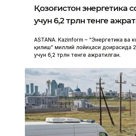
Қозоғистон энергетика 
учун 6,2 трлн тенге ажра
ASTANА. Кazinform – “Энергетика ва
қилиш” миллий лойиҳаси доирасида 
учун 6,2 трлн тенге ажратилган.