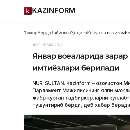
KAZINFORM
Ақорда
Тайинлов
Ҳодиса
Қонун ва интизом
Ко
Тренд:
16:18, 25 Май 2022
Январ воқеаларида зарар
имтиёзлари берилади
NUR-SULTAN. Kazinform – Қозоғистон 
Парламент Мажилисининг ялпи мажли
жабр кўрган тадбиркорларни қўллаб-
тушунтириб берди, деб хабар беради