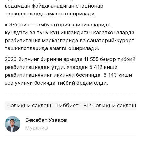
ёрдамдан фойдаланадиган стационар
ташкилотларда амалга оширилади;
● 3-босқич — амбулатория клиникаларида,
кундузги ва туну кун ишлайдиган касалхоналарда,
реабилитация марказларида ва санаторий-курорт
ташкилотларида амалга оширилади.
2026 йилнинг биринчи ярмида 11 555 бемор тиббий
реабилитациядан ўтди. Улардан 5 412 киши
реабилитациянинг иккинчи босқичида, 6 143 киши
эса учинчи босқичда тиббий ёрдам олди.
Соғлиқни сақлаш
Тиббиёт
ҚР Соғлиқни сақлаш 
Бекабат Узаков
Муаллиф