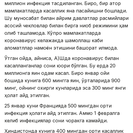
миллион инфекция тасдиқланган. Бироқ, бир қатор
мамлакатларда касаллик яна пасайишни бошлади.
Шу муносабат билан айрим давлатлар расмийлари
асосий чекловлар билан бирга ниқоб режимини ҳам
олиб ташламоқда. Кўпроқ мамлакатларда
коронавирус келажакда шамоллаш каби
аломатллар намоён этишини башорат қилмоқда.
Ўтган ойда, айниқса, А)Шда коронавирус билан
касалланганлар сони юқори бўлган. Бу ерда 20
миллионга яқин одам касал. Бироқ январ ойи
бошида кунига 600 мингга яқин, ўрталарида 900
минг, ойнинг охирги кунларида эса 300 минг янги
ҳолат қайд этилган.
25 январ куни Францияда 500 мингдан ортиқ
инфекция ҳолати қайд этилган. Аммо 1 февралга
келиб инфекциялар сони чоракга камайди.
Ҳиндистонда кунига 400 мингдан ортиқ касаллик