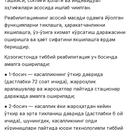
ташхиси, соғлиғи ҳолати ва индивидуал
эҳтиёжлари асосида ишлаб чиқилган.
Реабилитациянинг асосий мақсади одамга йўқолган
функцияларни тиклашга, ҳаракатчанликни
яхшилашга, ўз-ўзига хизмат кўрсатиш даражасини
оширишга ва ҳаёт сифатини яхшилашга ёрдам
беришдир.
Қозоғистонда тиббий реабилитация уч босқичда
амалга оширилади:
● 1-босқич — касалликнинг ўткир даврида
(дастлабки 72 соат ичида), жарроҳлик
аралашувлар ва жароҳатлар пайтида стационар
даражада амалга оширилади;
● 2-босқич — касаллик ёки жароҳатдан кейин
ўткир ва эрта тикланиш даврида (дастлабки 6 ой
ичида), шунингдек, касалликнинг қолдиқ
кўринишлари пайтида юқори технологияли тиббий