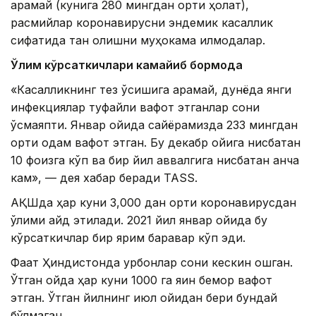
қарамай (кунига 280 мингдан ортиқ ҳолат),
расмийлар коронавирусни эндемик касаллик
сифатида тан олишни муҳокама қилмоқдалар.
Ўлим кўрсаткичлари камайиб бормоқда
«Касалликнинг тез ўсишига қарамай, дунёда янги
инфекциялар туфайли вафот этганлар сони
ўсмаяпти. Январ ойида сайёрамизда 233 мингдан
ортиқ одам вафот этган. Бу декабр ойига нисбатан
10 фоизга кўп ва бир йил аввалгига нисбатан анча
кам», — дея хабар беради TASS.
АҚШда ҳар куни 3,000 дан ортиқ коронавирусдан
ўлими қайд этилади. 2021 йил январ ойида бу
кўрсаткичлар бир ярим баравар кўп эди.
Фақат Ҳиндистонда қурбонлар сони кескин ошган.
Ўтган ойда ҳар куни 1000 га яқин бемор вафот
этган. Ўтган йилнинг июл ойидан бери бундай
бўлмаган.