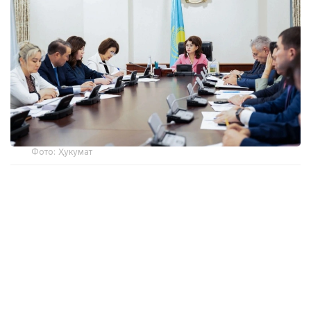
Фото: Ҳукумат
Қозоғистон Республикаси Ҳукумати матбуот
хизматининг хабар беришича, ушбу чора-
тадбирлар 2027–2030 йилларга мўлжалланган
руҳий саломатлик ёрдами бўйича янги комплекс
режада кўзда тутилган. Ушбу комплекс режа
Қозоғистон Республикаси Бош вазирининг
ўринбосари — Маданият ва ахборот вазири Аида