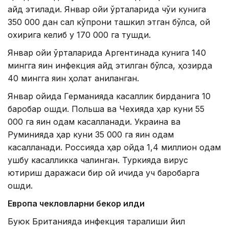
қайд этилади. Январ ойи ўрталарида чўққи кунига
350 000 дан сал кўпроқни ташкил этган бўлса, ой
охирига келиб у 170 000 га тушди.
Январ ойи ўрталарида Аргентинада кунига 140
мингга яқин инфекция қайд этилган бўлса, ҳозирда
40 мингга яқин ҳолат аниқланган.
Январ ойида Германияда касаллик бирданига 10
баробар ошди. Польша ва Чехияда ҳар куни 55
000 га яқин одам касалланади. Украина ва
Руминияда ҳар куни 35 000 га яқин одам
касалланади. Россияда ҳар ойда 1,4 миллион одам
ушбу касалликка чалинган. Туркияда вирус
юқтириш даражаси бир ой ичида уч баробарга
ошди.
Европа чекловларни бекор қилди
Буюк Британияда инфекция тарқалиши йил