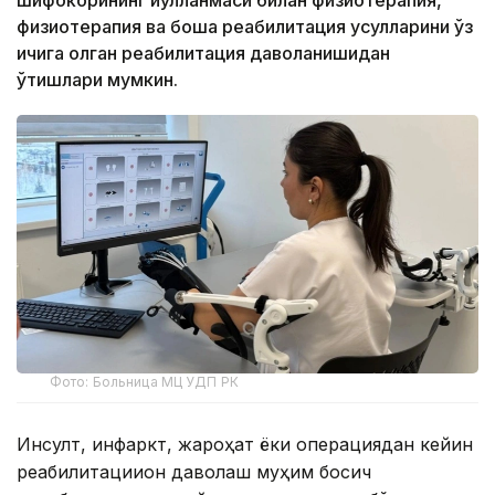
физиотерапия ва бошқа реабилитация усулларини ўз
ичига олган реабилитация даволанишидан
ўтишлари мумкин.
Фото: Больница МЦ УДП РК
Инсулт, инфаркт, жароҳат ёки операциядан кейин
реабилитациион даволаш муҳим босқич