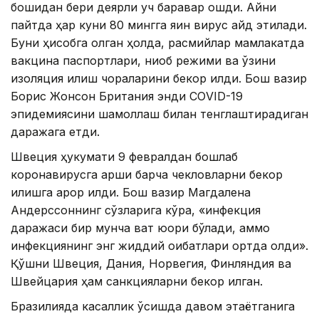
бошидан бери деярли уч баравар ошди. Айни
пайтда ҳар куни 80 мингга яқин вирус қайд этилади.
Буни ҳисобга олган ҳолда, расмийлар мамлакатда
вакцина паспортлари, ниқоб режими ва ўзини
изоляция қилиш чораларини бекор қилди. Бош вазир
Борис Жонсон Британия энди CОVID-19
эпидемиясини шамоллаш билан тенглаштирадиган
даражага етди.
Швеция ҳукумати 9 февралдан бошлаб
коронавирусга қарши барча чекловларни бекор
қилишга қарор қилди. Бош вазир Магдалена
Андерссоннинг сўзларига кўра, «инфекция
даражаси бир мунча вақт юқори бўлади, аммо
инфекциянинг энг жиддий оқибатлари ортда қолди».
Қўшни Швеция, Дания, Норвегия, Финляндия ва
Швейцария ҳам санкцияларни бекор қилган.
Бразилияда касаллик ўсишда давом этаётганига