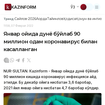
KAZINFORM
ЎЗ
Сайлов-2026
Ақорда
Тайинлов
Ҳодиса
Қонун ва интизо
Тренд:
11:58, 07 Феврал 2022
Январ ойида дунё бўйлаб 90
миллион одам коронавирус билан
касалланган
NUR-SULTAN. Кazinform - Январ ойида дунё бўйлаб
90 миллион кишида коронавирус инфекцияси қайд
этилди. Бу декабр ойига нисбатан 3,6 баробар,
2021 йил январ ойига нисбатан 4,7 баробар кўпдир.