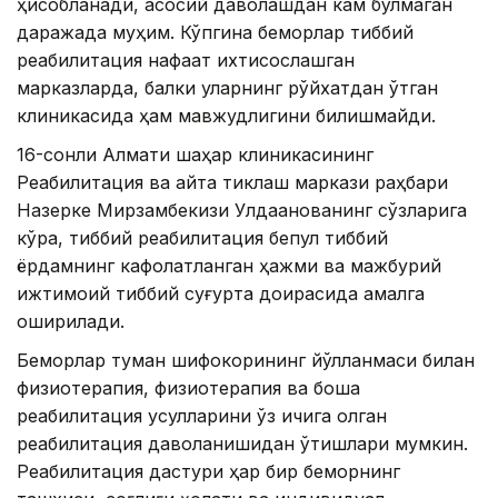
ҳисобланади, асосий даволашдан кам бўлмаган
даражада муҳим. Кўпгина беморлар тиббий
реабилитация нафақат ихтисослашган
марказларда, балки уларнинг рўйхатдан ўтган
клиникасида ҳам мавжудлигини билишмайди.
16-сонли Алмати шаҳар клиникасининг
Реабилитация ва қайта тиклаш маркази раҳбари
Назерке Мирзамбекқизи Улдақанованинг сўзларига
кўра, тиббий реабилитация бепул тиббий
ёрдамнинг кафолатланган ҳажми ва мажбурий
ижтимоий тиббий суғурта доирасида амалга
оширилади.
Беморлар туман шифокорининг йўлланмаси билан
физиотерапия, физиотерапия ва бошқа
реабилитация усулларини ўз ичига олган
реабилитация даволанишидан ўтишлари мумкин.
Реабилитация дастури ҳар бир беморнинг