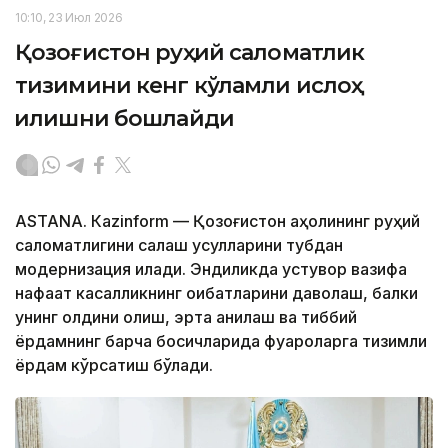
10:10, 23 Июл 2026
Қозоғистон руҳий саломатлик
тизимини кенг кўламли ислоҳ
қилишни бошлайди
ASTANА. Кazinform — Қозоғистон аҳолининг руҳий
саломатлигини сақлаш усулларини тубдан
модернизация қилади. Эндиликда устувор вазифа
нафақат касалликнинг оқибатларини даволаш, балки
унинг олдини олиш, эрта аниқлаш ва тиббий
ёрдамнинг барча босқичларида фуқароларга тизимли
ёрдам кўрсатиш бўлади.