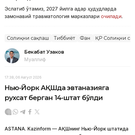
Эслатиб ўтамиз, 2027 йилга қадар ҳудудларда
замонавий травматология марказлари
очилади
.
Соғлиқни сақлаш
Тиббиёт
Фан
ҚР Соғлиқни са
Бекабат Узаков
Муаллиф
17:38, 06 Август 2026
Нью-Йорк АҚШда эвтаназияга
рухсат берган 14-штат бўлди
ASTANA. Kazinform — АҚШнинг Нью-Йорк штатида