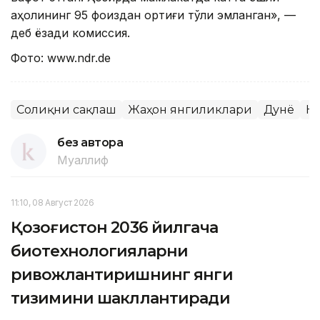
аҳолининг 95 фоиздан ортиғи тўлиқ эмланган», —
деб ёзади комиссия.
Фото: www.ndr.dе
Соғлиқни сақлаш
Жаҳон янгиликлари
Дунё
К
без автора
Муаллиф
11:10, 08 Август 2026
Қозоғистон 2036 йилгача
биотехнологияларни
ривожлантиришнинг янги
тизимини шакллантиради