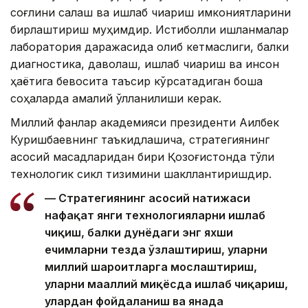
соғлиқни сақлаш ва ишлаб чиқариш имкониятларини
бирлаштириш муҳимдир. Истиқболли ишланмалар
лаборатория даражасида қолиб кетмаслиги, балки
диагностика, даволаш, ишлаб чиқариш ва инсон
ҳаётига бевосита таъсир кўрсатадиган бошқа
соҳаларда амалий қўлланилиши керак.
Миллий фанлар академияси президенти Ақилбек
Куришбаевнинг таъкидлашича, стратегиянинг
асосий мақсадларидан бири Қозоғистонда тўлиқ
технологик сикл тизимини шакллантиришдир.
— Стратегиянинг асосий натижаси
нафақат янги технологияларни ишлаб
чиқиш, балки дунёдаги энг яхши
ечимларни тезда ўзлаштириш, уларни
миллий шароитларга мослаштириш,
уларни маҳаллий миқёсда ишлаб чиқариш,
улардан фойдаланиш ва янада