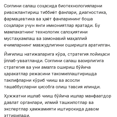
Соғлиқни сақлаш соҳасида биотехнологияларни
ривожлантириш тиббиёт фанлари, диагностика,
фармацевтика ва ҳаёт фанларининг бошқа
соҳалари учун янги имкониятлар яратади. Бу
мамлакатнинг технологик салоҳиятини
мустаҳкамлаш ва замонавий маҳаллий
ечимларнинг мавжудлигини оширишга қаратилган.
Йиғилиш натижаларига кўра, стратегия лойиҳаси
қўллаб-қувватланди. Соғлиқни сақлаш вазирлигига
стратегия ва уни амалга ошириш бўйича
ҳаракатлар режасини такомиллаштиришда
таклифларни кўриб чиқиш ва асосли
ташаббусларни ҳисобга олиш тавсия қилинди.
Ҳужжатни ишлаб чиқиш бўйича ишлар манфаатдор
давлат органлари, илмий ташкилотлар ва
экспертлар ҳамжамияти иштирокида давом
эттирилади.