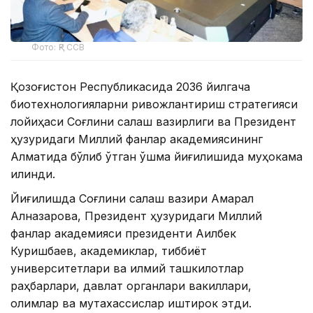
Фото: ҚР ССВ
Қозоғистон Республикасида 2036 йилгача
биотехнологияларни ривожлантириш стратегияси
лойиҳаси Соғлиқни сақлаш вазирлиги ва Президент
ҳузуридаги Миллий фанлар академиясининг
Алматида бўлиб ўтган қўшма йиғилишида муҳокама
қилинди.
Йиғилишда Соғлиқни сақлаш вазири Ақмарал
Алназарова, Президент ҳузуридаги Миллий
фанлар академияси президенти Ақилбек
Куришбаев, академиклар, тиббиёт
университетлари ва илмий ташкилотлар
раҳбарлари, давлат органлари вакиллари,
олимлар ва мутахассислар иштирок этди.