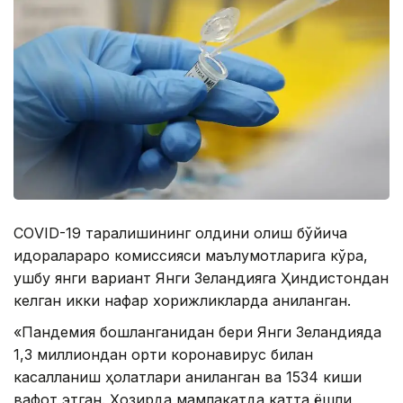
CОVID-19 тарқалишининг олдини олиш бўйича
идоралараро комиссияси маълумотларига кўра,
ушбу янги вариант Янги Зеландияга Ҳиндистондан
келган икки нафар хорижликларда аниқланган.
«Пандемия бошланганидан бери Янги Зеландияда
1,3 миллиондан ортиқ коронавирус билан
касалланиш ҳолатлари аниқланган ва 1534 киши
вафот этган. Ҳозирда мамлакатда катта ёшли