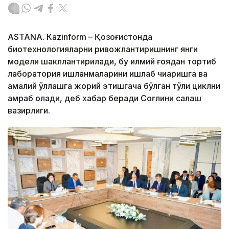
ASTANА. Кazinform – Қозоғистонда
биотехнологияларни ривожлантиришнинг янги
модели шакллантирилади, бу илмий ғоядан тортиб
лаборатория ишланмаларини ишлаб чиқаришга ва
амалий қўллашга жорий этишгача бўлган тўлиқ циклни
қамраб олади, деб хабар беради Соғлиқни сақлаш
вазирлиги.