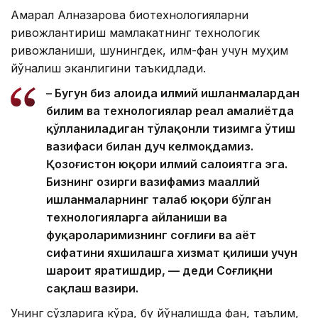
Ақмарал Алназарова биотехнологияларни
ривожлантириш мамлакатнинг технологик
ривожланиши, шунингдек, илм-фан учун муҳим
йўналиш эканлигини таъкидлади.
– Бугун биз алоҳида илмий ишланмалардан
билим ва технологиялар реал амалиётда
қўлланиладиган тўлақонли тизимга ўтиш
вазифаси билан дуч келмоқдамиз.
Қозоғистон юқори илмий салоҳиятга эга.
Бизнинг ҳозирги вазифамиз маҳаллий
ишланмаларнинг талаб юқори бўлган
технологияларга айланиши ва
фуқароларимизнинг соғлиғи ва ҳаёт
сифатини яхшилашга хизмат қилиши учун
шароит яратишдир, — деди Соғлиқни
сақлаш вазири.
Унинг сўзларига кўра, бу йўналишда фан, таълим,