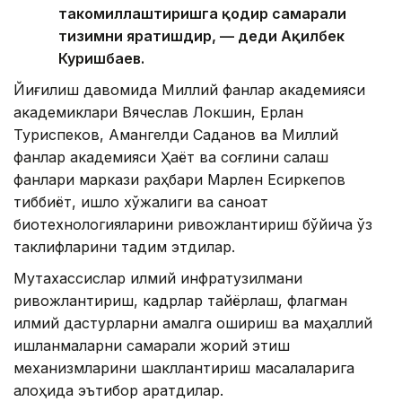
такомиллаштиришга қодир самарали
тизимни яратишдир, — деди Ақилбек
Куришбаев.
Йиғилиш давомида Миллий фанлар академияси
академиклари Вячеслав Локшин, Ерлан
Туриспеков, Амангелди Саданов ва Миллий
фанлар академияси Ҳаёт ва соғлиқни сақлаш
фанлари маркази раҳбари Марлен Есиркепов
тиббиёт, қишлоқ хўжалиги ва саноат
биотехнологияларини ривожлантириш бўйича ўз
таклифларини тақдим этдилар.
Мутахассислар илмий инфратузилмани
ривожлантириш, кадрлар тайёрлаш, флагман
илмий дастурларни амалга ошириш ва маҳаллий
ишланмаларни самарали жорий этиш
механизмларини шакллантириш масалаларига
алоҳида эътибор қаратдилар.