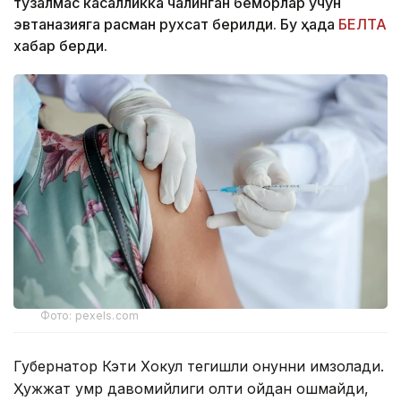
тузалмас касалликка чалинган беморлар учун
эвтаназияга расман рухсат берилди. Бу ҳақда
БЕЛТА
хабар берди.
Фото: pexels.com
Губернатор Кэти Хокул тегишли қонунни имзолади.
Ҳужжат умр давомийлиги олти ойдан ошмайди,