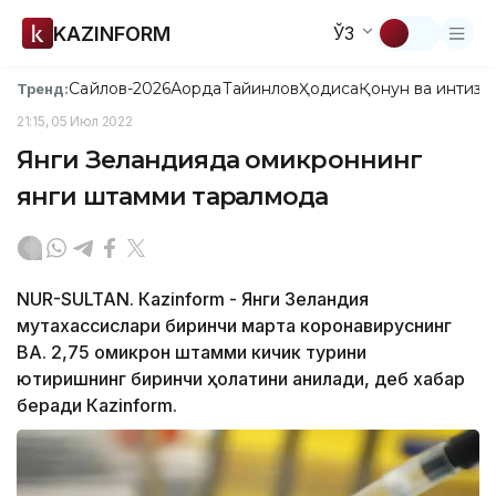
KAZINFORM
ЎЗ
Сайлов-2026
Ақорда
Тайинлов
Ҳодиса
Қонун ва интизо
Тренд:
21:15, 05 Июл 2022
Янги Зеландияда омикроннинг
янги штамми тарқалмоқда
NUR-SULTAN. Кazinform - Янги Зеландия
мутахассислари биринчи марта коронавируснинг
ВА. 2,75 омикрон штамми кичик турини
юқтиришнинг биринчи ҳолатини аниқлади, деб хабар
беради Кazinform.