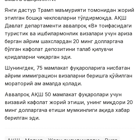
Янги дастур Трамп маъмурияти томонидан жорий
этилган бошқа чекловларни тўлдирмоқда. АҚШ
Давлат департаменти аввалроқ «B» тоифасидаги
туристик ва ишбилармонлик визалари учун ариза
берган айрим шахслардан 20 минг долларгача
бўлган кафолат депозитини талаб қилувчи
қоидаларни чиқарган эди.
Шунингдек, 75 мамлакат фуқароларига нисбатан
айрим иммиграцион визаларни беришга қўйилган
мораторий ҳам амалда қолади.
Аввалроқ АҚШ 50 мамлакат фуқаролари учун
визавий кафолат жорий этиши, унинг миқдори 20
минг долларгача етиши мумкинлиги ҳақида хабар
берилган эди.