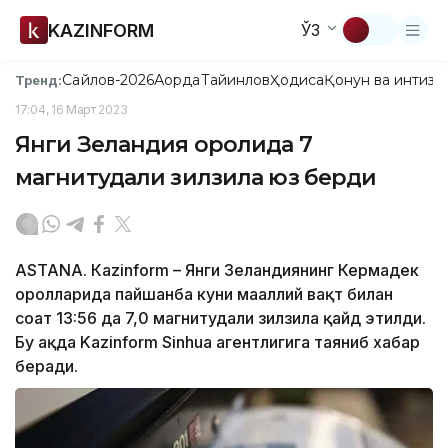
KAZINFORM
ЎЗ
Сайлов-2026
Ақорда
Тайинлов
Ҳодиса
Қонун ва интизо
Тренд:
17:04, 16 Март 2023
Янги Зеландия оролида 7
магнитудали зилзила юз берди
ASTANА. Кazinform – Янги Зеландиянинг Кермадек
оролларида пайшанба куни маҳаллий вақт билан
соат 13:56 да 7,0 магнитудали зилзила қайд этилди.
Бу ҳақда Kazinform Sinhuа агентлигига таяниб хабар
беради.