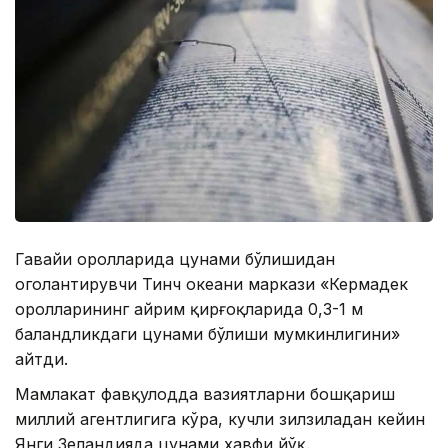
Гавайи оролларида цунами бўлишидан
огоҳлантирувчи Тинч океани маркази «Кермадек
оролларининг айрим қирғоқларида 0,3-1 м
баландликдаги цунами бўлиши мумкинлигини»
айтди.
Мамлакат фавқулодда вазиятларни бошқариш
миллий агентлигига кўра, кучли зилзиладан кейин
Янги Зеландияда цунами хавфи йўқ.