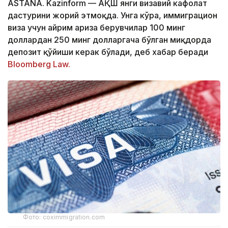
ASTANA. Kazinform — АҚШ янги визавий кафолат
дастурини жорий этмоқда. Унга кўра, иммиграцион
виза учун айрим ариза берувчилар 100 минг
доллардан 250 минг долларгача бўлган миқдорда
депозит қўйиши керак бўлади, деб хабар беради
Bloomberg Law.
Фото: coximmigration.com