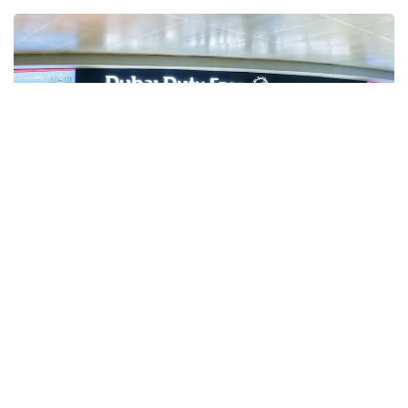
Фото: Gulf Business
Crypto.com Pay хизмати орқали криптовалюта
билан харидлар учун тўлов қилиш имконияти
Дубай халқаро аэропорти (DXB) ва Ал-Мактум
аэропортида (AMIA) ишга туширилди.