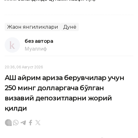
Жаҳон янгиликлари
Дунё
без автора
Муаллиф
20:36, 06 Август 2026
АҚШ айрим ариза берувчилар учун
250 минг долларгача бўлган
визавий депозитларни жорий
қилди