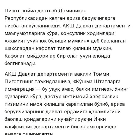
Пилот лойиҳа дастлаб Доминикан
Республикасидан келган ариза берувчиларга
нисбатан қўлланилади. АҚШ Давлат департаменти
маълумотларига кўра, консуллик ходимлари
«жамият учун юк бўлиши мумкин» деб баҳоланган
шахслардан кафолат талаб қилиши мумкин.
Кафолат миқдори ҳар бир ҳолат учун алоҳида
белгиланади.
АҚШ Давлат департаменти вакили Томми
Пиготтнинг таъкидлашича, «Қўшма Штатларга
иммиграция — бу ҳуқуқ эмас, балки имтиёз». Унинг
сўзларига кўра, дастур ижтимоий хавфсизлик
тизимини ҳимоя қилишга қаратилган бўлиб, ариза
берувчиларнинг давлат ёрдамига қарамлигини
баҳолаш қоидаларини кучайтирувчи Ички
хавфсизлик департаменти билан ҳамкорликда
амалга ошириляпти.