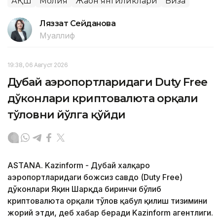
АҚШ
Молия
Жаҳон янгиликлари
Виза
Ляззат Сейданова
Муаллиф
19:38, 06 Август 2026
Дубай аэропортларидаги Duty Free
дўконлари криптовалюта орқали
тўловни йўлга қўйди
ASTANA. Kazinform - Дубай халқаро
аэропортларидаги божсиз савдо (Duty Free)
дўконлари Яқин Шарқда биринчи бўлиб
криптовалюта орқали тўлов қабул қилиш тизимини
жорий этди, деб хабар беради Kazinform агентлиги.