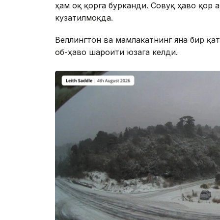
ҳам оқ қорга бурканди. Совуқ ҳаво қор 
кузатилмоқда.
Веллингтон ва мамлакатнинг яна бир қат
об-ҳаво шароити юзага келди.