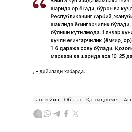
«Яқин 3 кун ичида мамлакатнин
шарқида қор ёғади, бўрон ва ку
Республиканинг ғарбий, жануби
шаклида ёғингарчилик бўлади,
бўлиши кутилмоқда. 1 январ ку
кучли ёғингарчилик (ёмғир, қор
1-6 даража совуқ бўлади. Қозо
маркази ва шарқида эса 10-25 д
, - дейилади хабарда.
Янги йил
Об-ҳаво
Қазгидромет
Ас