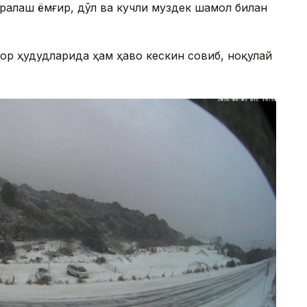
аралаш ёмғир, дўл ва кучли муздек шамол билан
ор ҳудудларида ҳам ҳаво кескин совиб, ноқулай