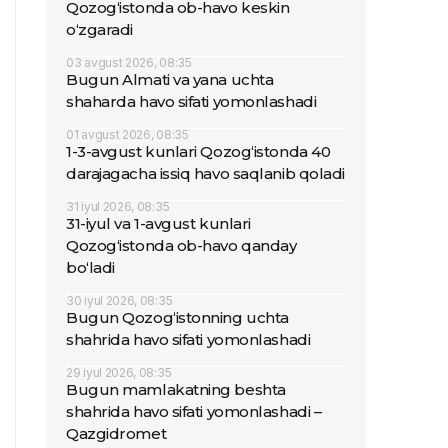
Qozog‘istonda ob-havo keskin
o‘zgaradi
03 avgust 2026, 08:35
Bugun Almati va yana uchta
shaharda havo sifati yomonlashadi
01 avgust 2026, 08:35
1-3-avgust kunlari Qozog‘istonda 40
darajagacha issiq havo saqlanib qoladi
31 iyul 2026, 08:35
31-iyul va 1-avgust kunlari
Qozog‘istonda ob-havo qanday
bo‘ladi
30 iyul 2026, 08:35
Bugun Qozog‘istonning uchta
shahrida havo sifati yomonlashadi
29 iyul 2026, 08:35
Bugun mamlakatning beshta
shahrida havo sifati yomonlashadi –
Qazgidromet