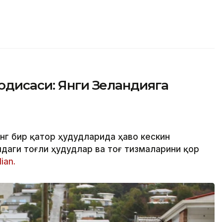
одисаси: Янги Зеландияга
нг бир қатор ҳудудларида ҳаво кескин
даги тоғли ҳудудлар ва тоғ тизмаларини қор
ian.