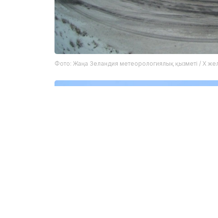
Фото: Жаңа Зеландия метеорологиялық қызметі / X жел