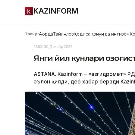
KAZINFORM
Ақорда
Тайинлов
Ҳодиса
Қонун ва интизом
Ко
Тренд:
12:52, 30 Декабр 2022
Янги йил кунлари Қозоғис
ASTANA. Kazinform – «Қазгидромет» Р
эълон қилди, деб хабар беради Kazin