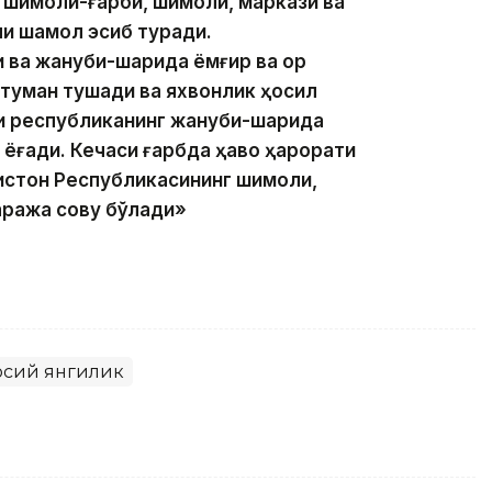
г шимоли-ғарби, шимоли, маркази ва
чли шамол эсиб туради.
 ва жануби-шарқида ёмғир ва қор
 туман тушади ва яхвонлик ҳосил
ни республиканинг жануби-шарқида
) ёғади. Кечаси ғарбда ҳаво ҳарорати
ғистон Республикасининг шимоли,
аража совуқ бўлади»
осий янгилик