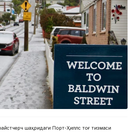
райстчерч шаҳридаги Порт-Ҳиллс тоғ тизмаси