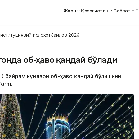
Жаҳон
Қозоғистон
Сиёсат
Т
нституциявий ислоҳот
Сайлов-2026
тонда об-ҳаво қандай бўлади
ДК байрам кунлари об-ҳаво қандай бўлишини
form.