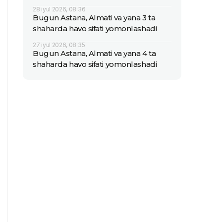
28 iyul 2026, 08:36
Bugun Astana, Almati va yana 3 ta
shaharda havo sifati yomonlashadi
27 iyul 2026, 08:35
Bugun Astana, Almati va yana 4 ta
shaharda havo sifati yomonlashadi