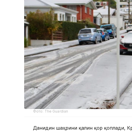
Фото: The Guardian
Данидин шаҳрини қалин қор қоплади, К