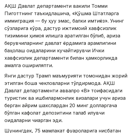
АҚШ Давлат департаменти вакили Томми
Пиготтнинг таъкидлашича, «Қўшма Штатларга
иммиграция — бу ҳуқуқ эмас, балки имтиёз». Унинг
сўзларига кўра, дастур ижтимоий хавфсизлик
тизимини ҳимоя қилишга қаратилган бўлиб, ариза
берувчиларнинг давлат ёрдамига қарамлигини
баҳолаш қоидаларини кучайтирувчи Ички
хавфсизлик департаменти билан ҳамкорликда
амалга ошириляпти.
Янги дастур Трамп маъмурияти томонидан жорий
этилган бошқа чекловларни тўлдирмоқда. АҚШ
Давлат департаменти аввалроқ «B» тоифасидаги
туристик ва ишбилармонлик визалари учун ариза
берган айрим шахслардан 20 минг долларгача
бўлган кафолат депозитини талаб қилувчи
қоидаларни чиқарган эди.
Шунингдек, 75 мамлакат фуқароларига нисбатан