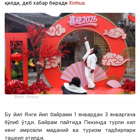
қилди, деб хабар беради
Xinhuа
.
Фото: Xinhua
Бу йил Янги йил байрами 1 январдан 3 январгача
бўлиб ўтди. Байрам пайтида Пекинда турли хил
кенг қамровли маданий ва туризм тадбирлари
ташкил этилди.