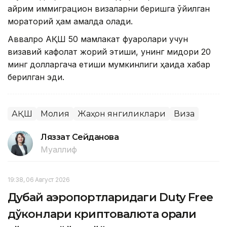
айрим иммиграцион визаларни беришга қўйилган
мораторий ҳам амалда қолади.
Аввалроқ АҚШ 50 мамлакат фуқаролари учун
визавий кафолат жорий этиши, унинг миқдори 20
минг долларгача етиши мумкинлиги ҳақида хабар
берилган эди.
АҚШ
Молия
Жаҳон янгиликлари
Виза
Ляззат Сейданова
Муаллиф
19:38, 06 Август 2026
Дубай аэропортларидаги Duty Free
дўконлари криптовалюта орқали