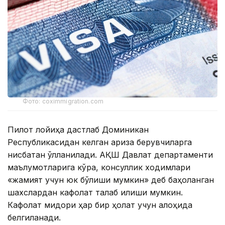
Фото: coximmigration.com
Пилот лойиҳа дастлаб Доминикан
Республикасидан келган ариза берувчиларга
нисбатан қўлланилади. АҚШ Давлат департаменти
маълумотларига кўра, консуллик ходимлари
«жамият учун юк бўлиши мумкин» деб баҳоланган
шахслардан кафолат талаб қилиши мумкин.
Кафолат миқдори ҳар бир ҳолат учун алоҳида
белгиланади.