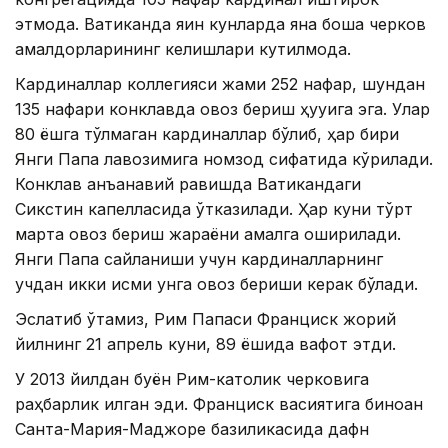
этмоқда. Ватиканда яқин кунларда яна бошқа черков
амалдорларининг келишлари кутилмоқда.
Кардиналлар коллегияси жами 252 нафар, шундан
135 нафари конклавда овоз бериш ҳуқуқига эга. Улар
80 ёшга тўлмаган кардиналлар бўлиб, ҳар бири
Янги Папа лавозимига номзод сифатида кўрилади.
Конклав анъанавий равишда Ватикандаги
Сикстин капелласида ўтказилади. Ҳар куни тўрт
марта овоз бериш жараёни амалга оширилади.
Янги Папа сайланиши учун кардиналларнинг
учдан икки қисми унга овоз бериши керак бўлади.
Эслатиб ўтамиз, Рим Папаси Франциск жорий
йилнинг 21 апрель куни, 89 ёшида вафот этди.
У 2013 йилдан буён Рим-католик черковига
раҳбарлик қилган эди. Франциск васиятига биноан
Санта-Мария-Маджоре базиликасида дафн