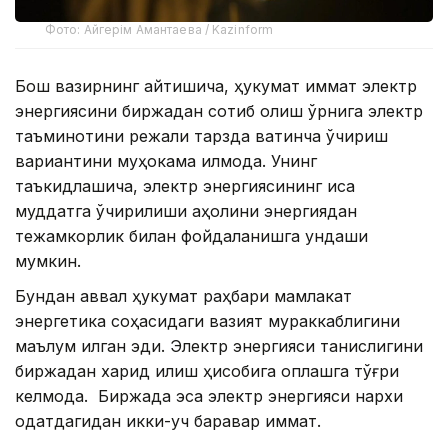
Фото: Айгерім Амантаева / Kazinform
Бош вазирнинг айтишича, ҳукумат қиммат электр
энергиясини биржадан сотиб олиш ўрнига электр
таъминотини режали тарзда вақтинча ўчириш
вариантини муҳокама қилмоқда. Унинг
таъкидлашича, электр энергиясининг қисқа
муддатга ўчирилиши аҳолини энергиядан
тежамкорлик билан фойдаланишга ундаши
мумкин.
Бундан аввал ҳукумат раҳбари мамлакат
энергетика соҳасидаги вазият мураккаблигини
маълум қилган эди. Электр энергияси танқислигини
биржадан харид қилиш ҳисобига қоплашга тўғри
келмоқда. Биржада эса электр энергияси нархи
одатдагидан икки-уч баравар қиммат.