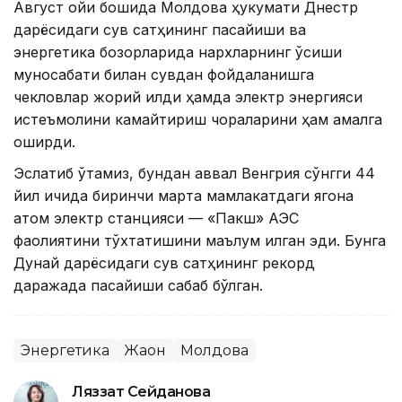
Август ойи бошида Молдова ҳукумати Днестр
дарёсидаги сув сатҳининг пасайиши ва
энергетика бозорларида нархларнинг ўсиши
муносабати билан сувдан фойдаланишга
чекловлар жорий қилди ҳамда электр энергияси
истеъмолини камайтириш чораларини ҳам амалга
оширди.
Эслатиб ўтамиз, бундан аввал Венгрия сўнгги 44
йил ичида биринчи марта мамлакатдаги ягона
атом электр станцияси — «Пакш» АЭС
фаолиятини тўхтатишини маълум қилган эди. Бунга
Дунай дарёсидаги сув сатҳининг рекорд
даражада пасайиши сабаб бўлган.
Энергетика
Жаҳон
Молдова
Ляззат Сейданова