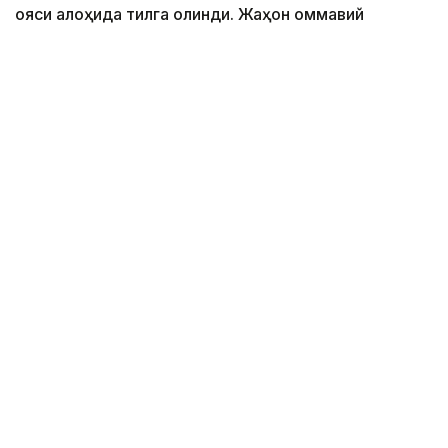
ғояси алоҳида тилга олинди. Жаҳон оммавий
ахборот воситалари Россия нефтини Қозоғистонда
қайта ишлаш масаласини ва Дастан Сатпаевнинг
"Челси" футбол клубига муваффақиятли ўтиши
масаласини эътиборсиз қолдирмади. Батафсил
маълумотни Кazinform мухбирининг шарҳида ўқинг.
Коллаж: Kazinform/ СИ