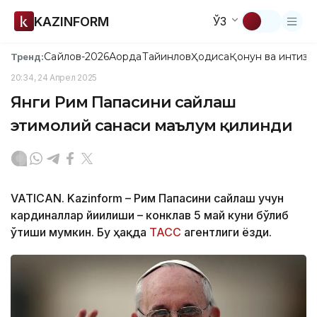
KAZINFORM
ЎЗ
Сайлов-2026
Ақорда
Тайинлов
Ҳодиса
Қонун ва интизо
Тренд:
20:34, 24 Апрел 2025
Янги Рим Папасини сайлаш
эҳтимолий санаси маълум қилинди
VATICAN. Kazinform – Рим Папасини сайлаш учун
кардиналлар йиғилиши – конклав 5 май куни бўлиб
ўтиши мумкин. Бу ҳақда
ТАСС
агентлиги ёзди.