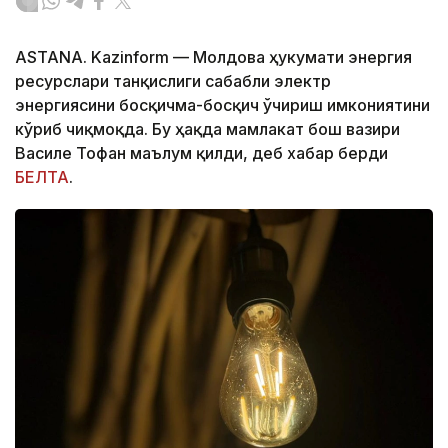
ASTANA. Kazinform — Молдова ҳукумати энергия
ресурслари танқислиги сабабли электр
энергиясини босқичма-босқич ўчириш имкониятини
кўриб чиқмоқда. Бу ҳақда мамлакат бош вазири
Василе Тофан маълум қилди, деб хабар берди
БЕЛТА
.