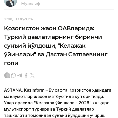
Муаллиф
10:00, 01 Август 2026
Қозоғистон жаҳон ОАВларида:
Туркий давлатларнинг биринчи
сунъий йўлдоши, "Келажак
ўйинлари" ва Дастан Сатпаевнинг
голи
ASTANА. Кazinform – Бу ҳафта Қозоғистон ҳақидаги
маълумотлар жаҳон матбуотида кўп ёритилди.
Улар орасида "Келажак ўйинлари - 2026" халқаро
мультиспорт турнири ва Туркий давлатлар
ташкилоти томонидан сунъий йўлдошни учириш