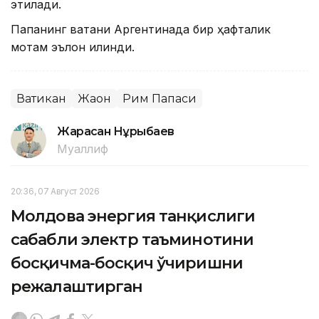
этилади.
Папанинг ватани Аргентинада бир ҳафталик
мотам эълон қилинди.
Ватикан
Жаҳон
Рим Папаси
Жарасқан Нұрыбаев
Муаллиф
20:36, 07 Август 2026
Молдова энергия танқислиги
сабабли электр таъминотини
босқичма-босқич ўчиришни
режалаштирган