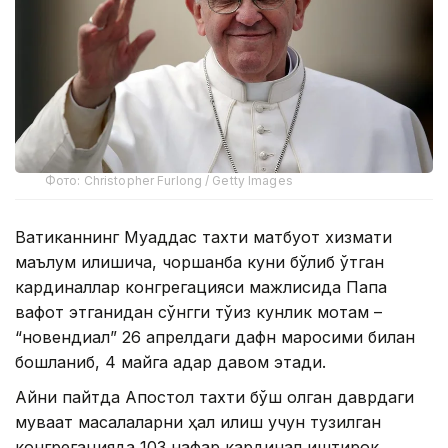
Фото: Christopher Furlong / Getty Images
Ватиканнинг Муқаддас тахти матбуот хизмати
маълум қилишича, чоршанба куни бўлиб ўтган
кардиналлар конгрегацияси мажлисида Папа
вафот этганидан сўнгги тўққиз кунлик мотам –
“новендиал” 26 апрелдаги дафн маросими билан
бошланиб, 4 майга қадар давом этади.
Айни пайтда Апостол тахти бўш қолган даврдаги
муваққат масалаларни ҳал қилиш учун тузилган
конгрегацияда 103 нафар кардинал иштирок