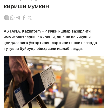
кириши мумкин
ASTANА. Кazinform – ҚР Ички ишлар вазирлиги
иммигрантларнинг кириши, яшаши ва чиқиши
қоидаларига ўзгартиришлар киритишни назарда
тутувчи буйруқ лойиҳасини ишлаб чиқди.