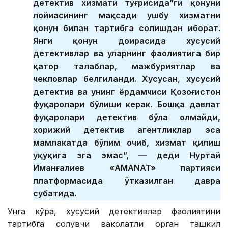
детектив хизмати тўғрисида”ги қонуни
лойиҳасининг мақсади ушбу хизматни
қонун билан тартибга солишдан иборат.
Янги қонун доирасида хусусий
детективлар ва уларнинг фаолиятига бир
қатор талаблар, мажбуриятлар ва
чекловлар белгиланди. Хусусан, хусусий
детектив ва унинг ёрдамчиси Қозоғистон
фуқаролари бўлиши керак. Бошқа давлат
фуқаролари детектив бўла олмайди,
хорижий детектив агентликлар эса
мамлакатда бўлим очиб, хизмат қилиш
ҳуқуқига эга эмас”, — деди Нуртай
Иманғалиев «AMANAT» партияси
платформасида ўтказилган давра
суҳбатида.
Унга кўра, хусусий детективлар фаолиятини
тартибга солувчи ваколатли орган ташкил