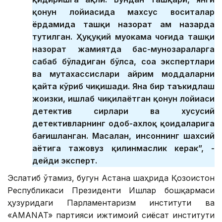
қонун лойиҳасида махсус воситалар
ёрдамида ташқи назорат ҳам назарда
тутилган. Ҳуқуқий муҳокама чоғида ташқи
назорат жамиятда баҳс-мунозараларга
сабаб бўладиган бўлса, соҳа экспертлари
ва мутахассислари айрим моддаларни
қайта кўриб чиқишади. Яна бир таъкидлаш
жоизки, ишлаб чиқилаётган қонун лойиҳаси
детектив сирлари ва хусусий
детективларнинг одоб-ахлоқ қоидаларига
бағишланган. Масалан, инсоннинг шахсий
ҳаётига тажовуз қилинмаслик керак”, -
дейди эксперт.
Эслатиб ўтамиз, бугун Астана шаҳрида Қозоғистон
Республикаси Президенти Ишлар бошқармаси
ҳузуридаги Парламентаризм институти ва
«AMANAT» партияси ижтимоий сиёсат институти