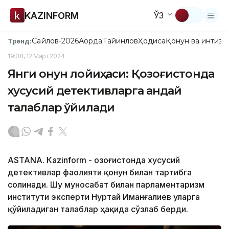
KAZINFORM
ЎЗ
Сайлов-2026
Ақорда
Тайинлов
Ҳодиса
Қонун ва интизо
Тренд:
19:08, 12 Март 2024
Янги қонун лойиҳаси: Қозоғистонда
хусусий детективларга қандай
талаблар қўйилади
ASTANА. Кazinform - Қозоғистонда хусусий
детективлар фаолияти қонун билан тартибга
солинади. Шу муносабат билан парламентаризм
институти эксперти Нуртай Иманғалиев уларга
қўйиладиган талаблар ҳақида сўзлаб берди.