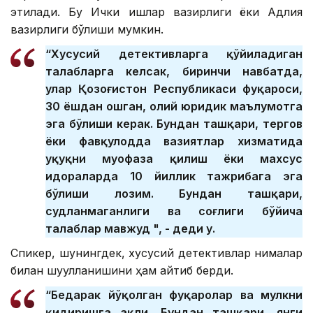
этилади. Бу Ички ишлар вазирлиги ёки Адлия
вазирлиги бўлиши мумкин.
“Хусусий детективларга қўйиладиган
талабларга келсак, биринчи навбатда,
улар Қозоғистон Республикаси фуқароси,
30 ёшдан ошган, олий юридик маълумотга
эга бўлиши керак. Бундан ташқари, тергов
ёки фавқулодда вазиятлар хизматида
ҳуқуқни муҳофаза қилиш ёки махсус
идораларда 10 йиллик тажрибага эга
бўлиши лозим. Бундан ташқари,
судланмаганлиги ва соғлиги бўйича
талаблар мавжуд ", - деди у.
Спикер, шунингдек, хусусий детективлар нималар
билан шуғулланишини ҳам айтиб берди.
“Бедарак йўқолган фуқаролар ва мулкни
қидиришга ҳақли. Бундан ташқари, янги