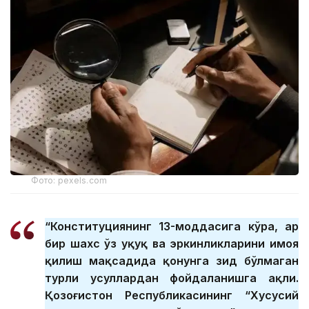
Фото: pexels.com
“Конституциянинг 13-моддасига кўра, ҳар
бир шахс ўз ҳуқуқ ва эркинликларини ҳимоя
қилиш мақсадида қонунга зид бўлмаган
турли усуллардан фойдаланишга ҳақли.
Қозоғистон Республикасининг “Хусусий