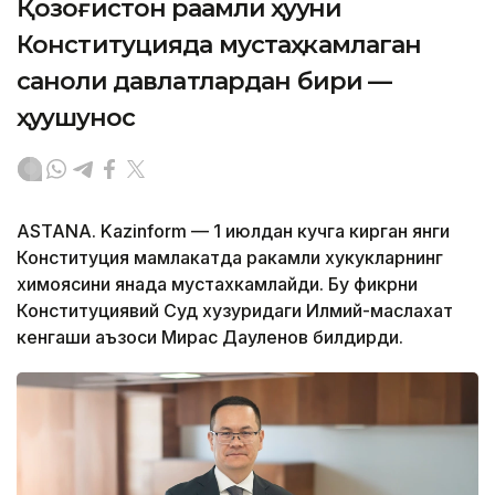
Қозоғистон рақамли ҳуқуқни
Конституцияда мустаҳкамлаган
саноқли давлатлардан бири —
ҳуқуқшунос
ASTANA. Kazinform — 1 июлдан кучга кирган янги
Конституция мамлакатда ракамли хукукларнинг
химоясини янада мустахкамлайди. Бу фикрни
Конституциявий Суд хузуридаги Илмий-маслахат
кенгаши аъзоси Мирас Дауленов билдирди.