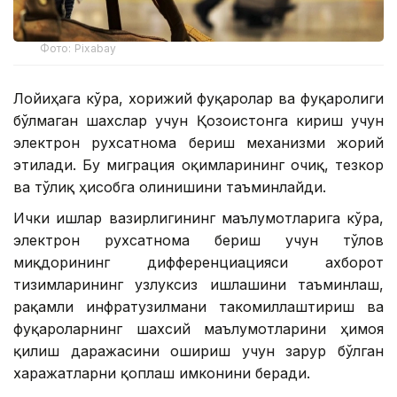
Фото: Pixabay
Лойиҳага кўра, хорижий фуқаролар ва фуқаролиги
бўлмаган шахслар учун Қозоғистонга кириш учун
электрон рухсатнома бериш механизми жорий
этилади. Бу миграция оқимларининг очиқ, тезкор
ва тўлиқ ҳисобга олинишини таъминлайди.
Ички ишлар вазирлигининг маълумотларига кўра,
электрон рухсатнома бериш учун тўлов
миқдорининг дифференциацияси ахборот
тизимларининг узлуксиз ишлашини таъминлаш,
рақамли инфратузилмани такомиллаштириш ва
фуқароларнинг шахсий маълумотларини ҳимоя
қилиш даражасини ошириш учун зарур бўлган
харажатларни қоплаш имконини беради.