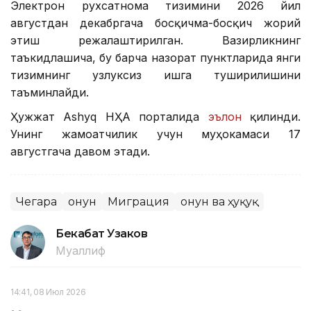
Электрон рухсатнома тизимини 2026 йил
августдан декабргача босқичма-босқич жорий
этиш режалаштирилган. Вазирликнинг
таъкидлашича, бу барча назорат пунктларида янги
тизимнинг узлуксиз ишга туширилишини
таъминлайди.
Ҳужжат Ashyq НҲА порталида
эълон
қилинди.
Унинг жамоатчилик учун муҳокамаси 17
августгача давом этади.
Чегара
Қонун
Миграция
Қонун ва ҳуқуқ
Бекабат Узаков
Муаллиф
14:41, 08 Июл 2026