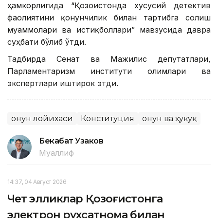
ҳамкорлигида “Қозоғистонда хусусий детектив
фаолиятини қонунчилик билан тартибга солиш
муаммолари ва истиқболлари” мавзусида давра
суҳбати бўлиб ўтди.
Тадбирда Сенат ва Мажилис депутатлари,
Парламентаризм институти олимлари ва
экспертлари иштирок этди.
Қонун лойихаси
Конституция
Қонун ва ҳуқуқ
Бекабат Узаков
Муаллиф
14:37, 04 Август 2026
Чет элликлар Қозоғистонга
электрон рухсатнома билан