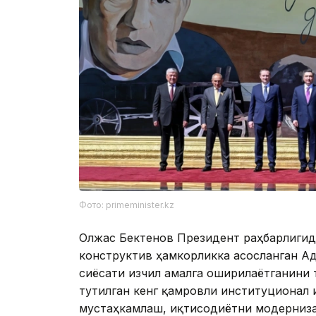
Фото: primeminister.kz
Олжас Бектенов Президент раҳбарлигида
конструктив ҳамкорликка асосланган А
сиёсати изчил амалга оширилаётганини 
тутилган кенг қамровли институционал
мустаҳкамлаш, иқтисодиётни модерниза