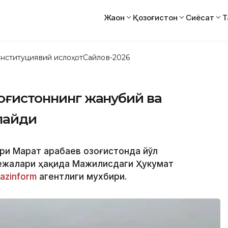
Жаҳон
Қозоғистон
Сиёсат
Т
нституциявий ислоҳот
Сайлов-2026
зоғистоннинг жанубий ва
лайди
ири Марат Қарабаев Қозоғистонда йўл
ежалари ҳақида Мажилисдаги Ҳукумат
azinform
агентлиги мухбири.