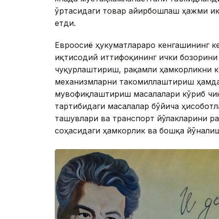
ўртасидаги товар айирбошлаш ҳажми икк
етди.
Евроосиё ҳукуматлараро кенгашининг к
иқтисодий иттифоқининг ички бозорини
чуқурлаштириш, рақамли ҳамкорликни 
механизмларни такомиллаштириш ҳамда
мувофиқлаштириш масалалари кўриб чиқ
тартибидаги масалалар бўйича ҳисоботл
ташувлари ва транспорт йўлакларини р
соҳасидаги ҳамкорлик ва бошқа йўнали