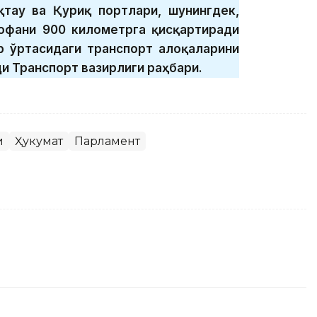
қтау ва Қуриқ портлари, шунингдек,
софани 900 километрга қисқартиради
ар ўртасидаги транспорт алоқаларини
ди Транспорт вазирлиги раҳбари.
и
Ҳукумат
Парламент