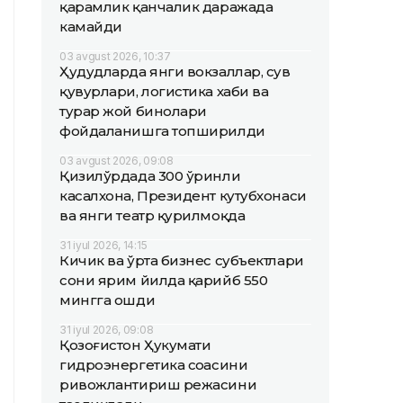
қарамлик қанчалик даражада
камайди
03 avgust 2026, 10:37
Ҳудудларда янги вокзаллар, сув
қувурлари, логистика хаби ва
турар жой бинолари
фойдаланишга топширилди
03 avgust 2026, 09:08
Қизилўрдада 300 ўринли
касалхона, Президент кутубхонаси
ва янги театр қурилмоқда
31 iyul 2026, 14:15
Кичик ва ўрта бизнес субъектлари
сони ярим йилда қарийб 550
мингга ошди
31 iyul 2026, 09:08
Қозоғистон Ҳукумати
гидроэнергетика соҳасини
ривожлантириш режасини