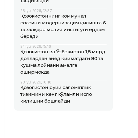
тасдиқлади
28 iyul 2026, 12:37
Қозоғистоннинг коммунал
соҳасини модернизация қилишга 6
та халқаро молия институти ёрдам
беради
24 iyul 2026, 15:16
Қозоғистон ва Ўзбекистон 1,8 млрд
доллардан зиёд қийматдаги 80 та
қўшма лойиҳани амалга
оширмоқда
23 iyul 2026, 10:10
Қозоғистон руҳий саломатлик
тизимини кенг кўламли ислоҳ
қилишни бошлайди