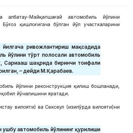
а Қалбатау-Майқапшағай автомобиль йўлини
 Бўғоз қишлоғигача бўлган йўл участкаларини
0 йилгача ривожлантириш мақсадида
ль йўлини тўрт полосали автомобиль
к, Сариағаш шаҳрида биринчи тоифали
илган, – дейди М.Қарабаев.
мобиль йўлини реконструкция қилиш бошланади,
муқобил йўналишини яратади.
стау вилояти) ва Сексеул (Қизилўрда вилояти)ни
ан ушбу автомобиль йўлининг қурилиши