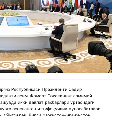
Қирғиз Республикаси Президенти Садир
езиденти Қасим-Жомарт Тоқаевнинг самимий
чрашувда икки давлат раҳбарлари ўртасидаги
шувга асосланган иттифоқчилик муносабатлари
 Сўнгги беш йилда Қозоғистон–Қирғизистон