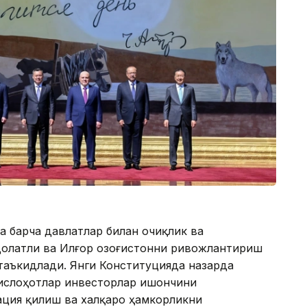
 барча давлатлар билан очиқлик ва
долатли ва Илғор Қозоғистонни ривожлантириш
таъкидлади. Янги Конституцияда назарда
 ислоҳотлар инвесторлар ишончини
ция қилиш ва халқаро ҳамкорликни