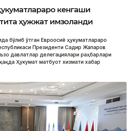
ҳукуматлараро кенгаши
лтита ҳужжат имзоланди
ида бўлиб ўтган Евроосиё ҳукуматлараро
Республикаси Президенти Садир Жапаров
аъзо давлатлар делегациялари раҳбарлари
 ҳақда Ҳукумат матбуот хизмати хабар