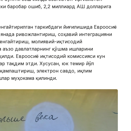
и баробар ошиб, 2,2 миллиард АҚШ долларига
енгайтирилган таркибдаги йиғилишида Евроосиё
 янада ривожлантириш, соҳавий интеграцияни
кенгайтириш, молиявий-иқтисодий
 аъзо давлатларнинг қўшма ишларини
илди. Евроосиё иқтисодий комиссияси кун
ар тақдим этди. Хусусан, юк темир йўл
ақамлаштириш, электрон савдо, иқлим
шлар муҳокама қилинди.