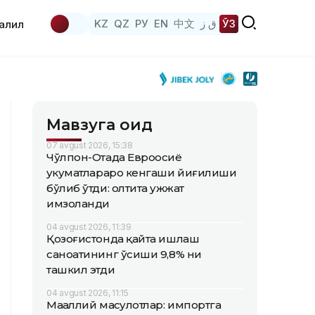
KZ
QZ
РУ
EN
中文
ق ز
ЎЗ
аҳлил
Мавзуга оид
07 avgust 2026, 15:38
Чўлпон-Отада Евроосиё
ҳукуматлараро кенгаши йиғилиши
бўлиб ўтди: олтита ҳужжат
имзоланди
04 avgust 2026, 11:39
Қозоғистонда қайта ишлаш
саноатининг ўсиши 9,8% ни
ташкил этди
04 avgust 2026, 11:15
Маҳаллий маҳсулотлар: импортга