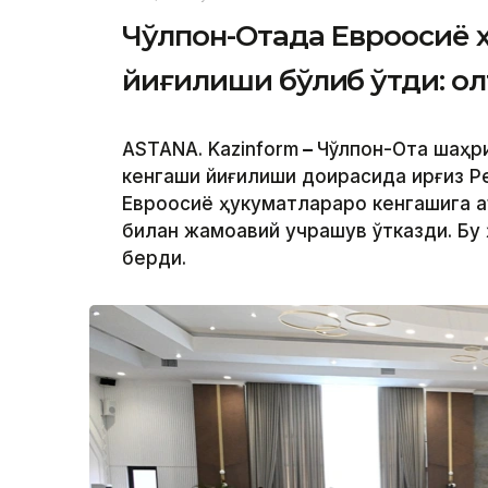
Чўлпон-Отада Евроосиё 
йиғилиши бўлиб ўтди: о
ASTANA. Kazinform
–
Чўлпон-Ота шаҳр
кенгаши йиғилиши доирасида Қирғиз 
Евроосиё ҳукуматлараро кенгашига 
билан жамоавий учрашув ўтказди. Бу
берди.