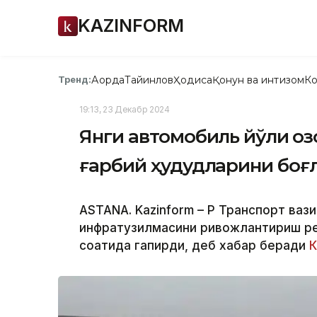
KAZINFORM
Ақорда
Тайинлов
Ҳодиса
Қонун ва интизом
Ко
Тренд:
19:13, 23 Декабр 2024
Янги автомобиль йўли Қо
ғарбий ҳудудларини боғ
ASTANA. Kazinform – ҚР Транспорт ваз
инфратузилмасини ривожлантириш р
соатида гапирди, деб хабар беради
К