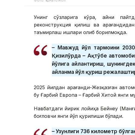
Фото: ҚазАвтоЖол
Унинг сўзларига кўра, айни пайтд
реконструкция қилиш ва Қарағандидан
таъмирлаш ишлари олиб борилмоқда.
– Мавжуд йўл тармоғини 203
Қизилўрда – Ақтўбе автомоби
йўлига айлантириш, шунингде
айланма йўл қуриш режалаштир
2025 йилдан Қарағанди-Жезқазған авто
бу Ғарбий Европа – Ғарбий Хитой янги 
Навбатдаги йирик лойиҳа Бейнеу (Манғи
боғловчи янги йўл қурилиши бўлади.
– Узунлиги 736 километр бўлг