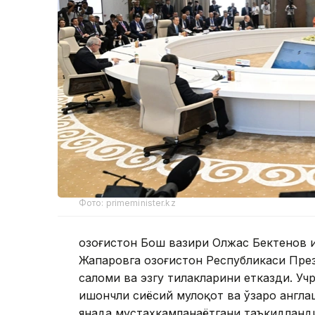
Фото: primeminister.kz
Қозоғистон Бош вазири Олжас Бектенов 
Жапаровга Қозоғистон Республикаси Пр
саломи ва эзгу тилакларини етказди. У
ишончли сиёсий мулоқот ва ўзаро англа
янада мустаҳкамланаётгани таъкидланди.