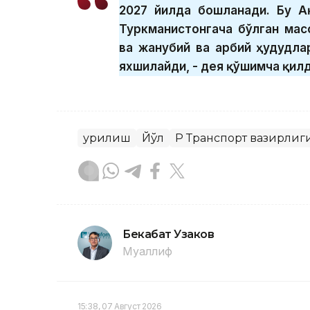
2027 йилда бошланади. Бу А
Туркманистонгача бўлган ма
ва жанубий ва ғарбий ҳудудл
яхшилайди, - дея қўшимча қил
Қурилиш
Йўл
ҚР Транспорт вазирлиг
Бекабат Узаков
Муаллиф
15:38, 07 Август 2026