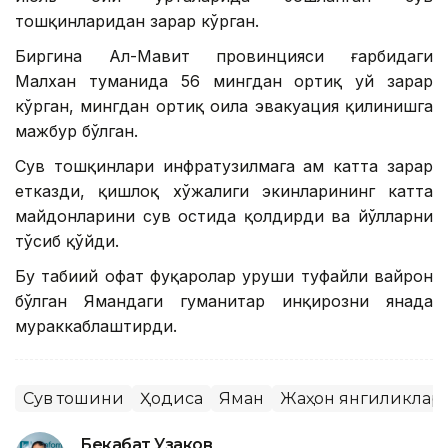
тошқинларидан зарар кўрган.
Биргина Ал-Маҳвит провинцияси ғарбидаги
Малхан туманида 56 мингдан ортиқ уй зарар
кўрган, мингдан ортиқ оила эвакуация қилинишга
мажбур бўлган.
Сув тошқинлари инфратузилмага ҳам катта зарар
етказди, қишлоқ хўжалиги экинларининг катта
майдонларини сув остида қолдирди ва йўлларни
тўсиб қўйди.
Бу табиий офат фуқаролар уруши туфайли вайрон
бўлган Ямандаги гуманитар инқирозни янада
мураккаблаштирди.
Сув тошқини
Ҳодиса
Яман
Жаҳон янгиликлар
Бекабат Узаков