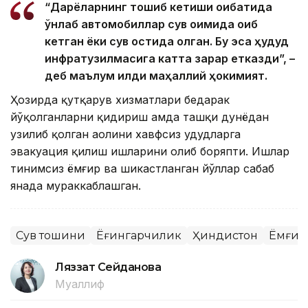
“Дарёларнинг тошиб кетиши оқибатида
ўнлаб автомобиллар сув оқимида оқиб
кетган ёки сув остида қолган. Бу эса ҳудуд
инфратузилмасига катта зарар етказди”, –
деб маълум қилди маҳаллий ҳокимият.
Ҳозирда қутқарув хизматлари бедарак
йўқолганларни қидириш ҳамда ташқи дунёдан
узилиб қолган аҳолини хавфсиз ҳудудларга
эвакуация қилиш ишларини олиб боряпти. Ишлар
тинимсиз ёмғир ва шикастланган йўллар сабаб
янада мураккаблашган.
Сув тошқини
Ёғингарчилик
Ҳиндистон
Ёмғир
Ляззат Сейданова
Муаллиф