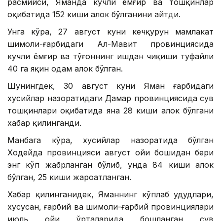
расмийси, Яманда кучли ёмғир ва тошқинлар
оқибатида 152 киши ҳалок бўлганини айтди.
Унга кўра, 27 август куни кечқурун мамлакат
шимоли-ғарбидаги Ал-Маҳвит провинциясида
кучли ёмғир ва тўғоннинг ишдан чиқиши туфайли
40 га яқин одам ҳалок бўлган.
Шунингдек, 30 август куни Яман ғарбидаги
хусийлар назоратидаги Дамар провинциясида сув
тошқинлари оқибатида яна 28 киши ҳалок бўлгани
хабар қилинганди.
Манбага кўра, хусийлар назоратида бўлган
Ходейда провинцияси август ойи бошидан бери
энг кўп жабрланган бўлиб, унда 84 киши ҳалок
бўлган, 25 киши жароҳатланган.
Хабар қилинганидек, Яманнинг кўплаб ҳудудлари,
хусусан, ғарбий ва шимоли-ғарбий провинциялари
июль ойи ўрталарида бошланган сув