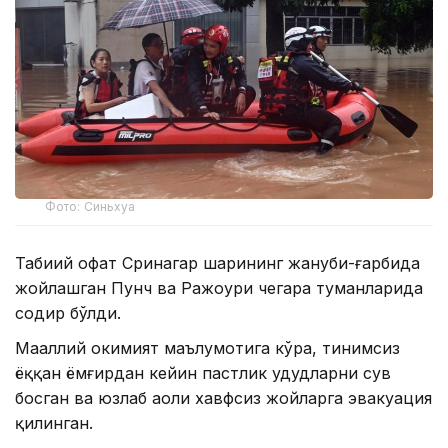
Фото: Синьхуа
Табиий офат Сринагар шаҳрининг жануби-ғарбида
жойлашган Пунч ва Ражоури чегара туманларида
содир бўлди.
Маҳаллий ҳокимият маълумотига кўра, тинимсиз
ёққан ёмғирдан кейин пастлик ҳудудларни сув
босган ва юзлаб аҳоли хавфсиз жойларга эвакуация
қилинган.