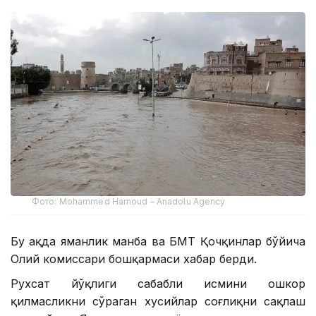
Фото: Mohammed Hamoud – Anadolu Agency
Бу ҳақда яманлик манба ва БМТ Қочқинлар бўйича
Олий комиссари бошқармаси хабар берди.
Рухсат йўқлиги сабабли исмини ошкор
қилмасликни сўраган хусийлар соғлиқни сақлаш