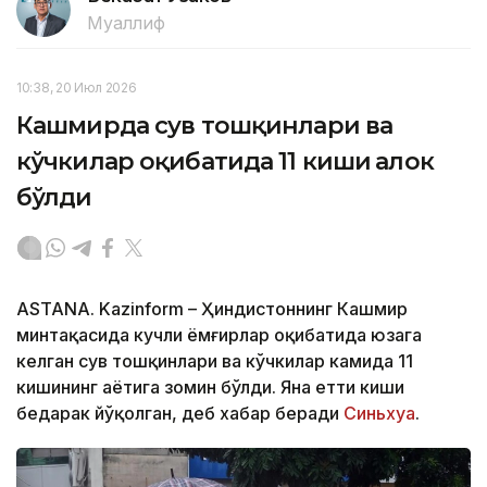
Муаллиф
10:38, 20 Июл 2026
Кашмирда сув тошқинлари ва
кўчкилар оқибатида 11 киши ҳалок
бўлди
ASTANA. Kazinform – Ҳиндистоннинг Кашмир
минтақасида кучли ёмғирлар оқибатида юзага
келган сув тошқинлари ва кўчкилар камида 11
кишининг ҳаётига зомин бўлди. Яна етти киши
бедарак йўқолган, деб хабар беради
Синьхуа
.