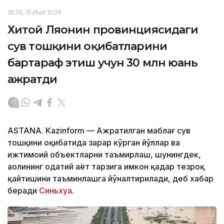
18:39, 15 Июл 2026
Хитой Ляонин провинциясидаги
сув тошқини оқибатларини
бартараф этиш учун 30 млн юань
ажратди
ASTANA. Kazinform — Ажратилган маблағ сув
тошқини оқибатида зарар кўрган йўллар ва
ижтимоий объектларни таъмирлаш, шунингдек,
аҳолининг одатий ҳаёт тарзига имкон қадар тезроқ
қайтишини таъминлашга йўналтирилади, деб хабар
беради
Синьхуа
.