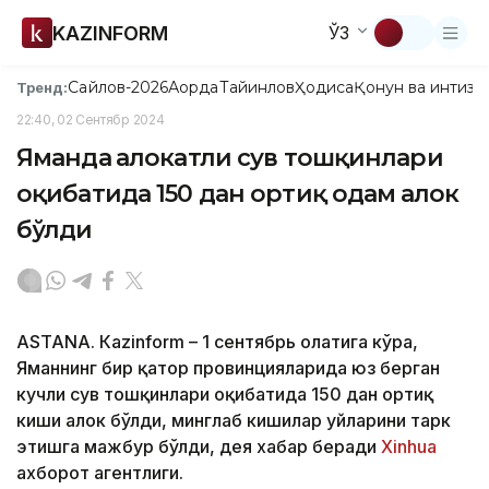
KAZINFORM
ЎЗ
Сайлов-2026
Ақорда
Тайинлов
Ҳодиса
Қонун ва интизо
Тренд:
22:40, 02 Сентябр 2024
Яманда ҳалокатли сув тошқинлари
оқибатида 150 дан ортиқ одам ҳалок
бўлди
ASTANА. Кazinform – 1 сентябрь ҳолатига кўра,
Яманнинг бир қатор провинцияларида юз берган
кучли сув тошқинлари оқибатида 150 дан ортиқ
киши ҳалок бўлди, минглаб кишилар уйларини тарк
этишга мажбур бўлди, дея хабар беради
Xinhua
ахборот агентлиги.