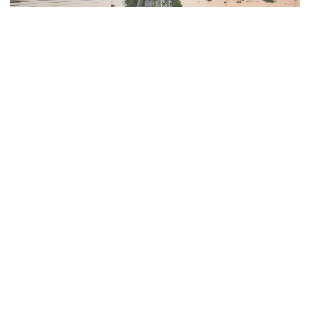
Фото: Синьхуа
Хитой Давлат тараққиёт ва ислоҳотлар қўмитаси
(ДТИҚ) мамлакатнинг шимоли-шарқида
жойлашган Ляонин провинциясида кучли ёмғир ва
сув тошқинидан кейинги тиклаш ишлари учун
марказий бюджетдан 30 миллион юань (тахминан
4,4 миллион АҚШ доллари) ажратди.
Қўмита маълумотига кўра, ажратилган маблағ