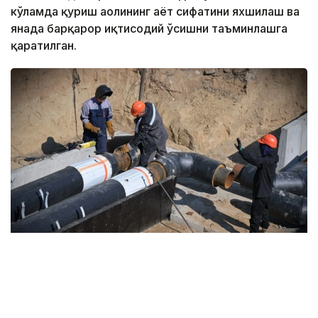
кўламда қуриш аҳолининг ҳаёт сифатини яхшилаш ва
янада барқарор иқтисодий ўсишни таъминлашга
қаратилган.
Фото: Ҳукумат
Ҳукумат маълумотларига кўра, 2025-2029
йилларда ушбу мақсадда жами 13 трлн тенге