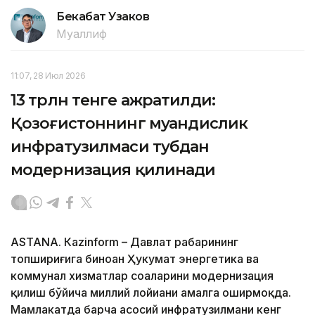
Бекабат Узаков
Муаллиф
11:07, 28 Июл 2026
13 трлн тенге ажратилди:
Қозоғистоннинг муҳандислик
инфратузилмаси тубдан
модернизация қилинади
ASTANА. Кazinform – Давлат раҳбарининг
топшириғига биноан Ҳукумат энергетика ва
коммунал хизматлар соҳаларини модернизация
қилиш бўйича миллий лойиҳани амалга оширмоқда.
Мамлакатда барча асосий инфратузилмани кенг