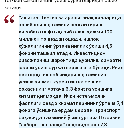
тоғ-кон саноатининг ўсиш суръатларидан ошиб
кетади.
“Қашаған, Тенгиз ва Қарашиғанақ конларида
қазиб олиш ҳажмини кенгайтириш
ҳисобига нефть қазиб олиш ҳажми 100
миллион тоннадан ошади. Қишлоқ
хўжалигининг ўртача йиллик ўсиши 4,5
фоизни ташкил этади. Инвестицион
ривожланиш шароитида қурилиш саноати
юқори ўсиш суръатларига эга бўлади. Реал
секторда ишлаб чиқариш ҳажмининг
ўсиши хизмат кўрсатиш ва сервис
соҳасининг ўртача 6,3 фоизга ўсишига
хизмат қилмоқда. Ички истеъмолчи
фаоллиги савдо хизматларининг ўртача 7,4
фоизга ўсишига ёрдам беради. Транспорт
соҳасида тахминий ўсиш ўртача 6 фоизни,
“ахборот ва алоқа” соҳасида эса 7,8