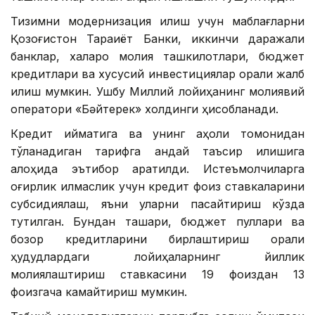
Тизимни модернизация қилиш учун маблағларни
Қозоғистон Тараққиёт Банки, иккинчи даражали
банклар, халқаро молия ташкилотлари, бюджет
кредитлари ва хусусий инвестициялар орқали жалб
қилиш мумкин. Ушбу Миллий лойиҳанинг молиявий
оператори «Бәйтерек» холдинги ҳисобланади.
Кредит қийматига ва унинг аҳоли томонидан
тўланадиган тарифга қандай таъсир қилишига
алоҳида эътибор қаратилди. Истеъмолчиларга
оғирлик қилмаслик учун кредит фоиз ставкаларини
субсидиялаш, яъни уларни пасайтириш кўзда
тутилган. Бундан ташқари, бюджет пуллари ва
бозор кредитларини бирлаштириш орқали
ҳудудлардаги лойиҳаларнинг йиллик
молиялаштириш ставкасини 19 фоиздан 13
фоизгача камайтириш мумкин.