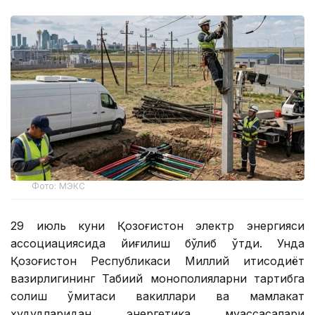
Фото: МЭКС
29 июль куни Қозоғистон электр энергияси
ассоциациясида йиғилиш бўлиб ўтди. Унда
Қозоғистон Республикаси Миллий иқтисодиёт
вазирлигининг Табиий монополияларни тартибга
солиш қўмитаси вакиллари ва мамлакат
ҳудудларидан энергетика муассасалари