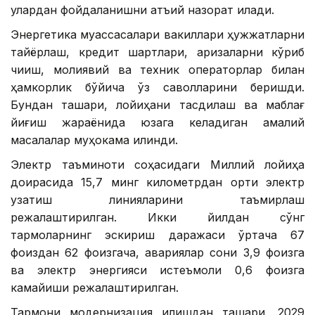
улардан фойдаланишни қатъий назорат қилади.
Энергетика муассасалари вакиллари ҳужжатларни
тайёрлаш, кредит шартлари, аризаларни кўриб
чиқиш, молиявий ва техник операторлар билан
ҳамкорлик бўйича ўз саволларини беришди.
Бундан ташқари, лойиҳани тасдиқлаш ва маблағ
йиғиш жараёнида юзага келадиган амалий
масалалар муҳокама қилинди.
Электр таъминоти соҳасидаги Миллий лойиҳа
доирасида 15,7 минг километрдан ортиқ электр
узатиш линияларини таъмирлаш
режалаштирилган. Икки йилдан сўнг
тармоқларнинг эскириш даражаси ўртача 67
фоиздан 62 фоизгача, авариялар сони 3,9 фоизга
ва электр энергияси истеъмоли 0,6 фоизга
камайиши режалаштирилган.
Тармоқни модернизация қилишдан ташқари, 2029