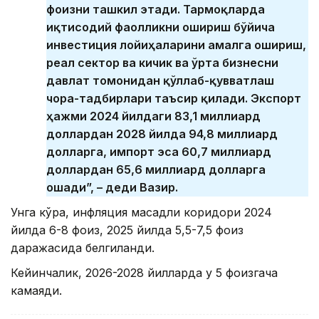
фоизни ташкил этади. Тармоқларда
иқтисодий фаолликни ошириш бўйича
инвестиция лойиҳаларини амалга ошириш,
реал сектор ва кичик ва ўрта бизнесни
давлат томонидан қўллаб-қувватлаш
чора-тадбирлари таъсир қилади. Экспорт
ҳажми 2024 йилдаги 83,1 миллиард
доллардан 2028 йилда 94,8 миллиард
долларга, импорт эса 60,7 миллиард
доллардан 65,6 миллиард долларга
ошади”, – деди Вазир.
Унга кўра, инфляция мақсадли коридори 2024
йилда 6-8 фоиз, 2025 йилда 5,5-7,5 фоиз
даражасида белгиланди.
Кейинчалик, 2026-2028 йилларда у 5 фоизгача
камаяди.