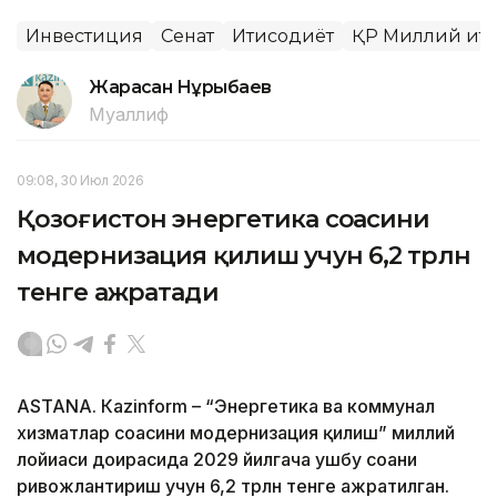
Инвестиция
Сенат
Иқтисодиёт
ҚР Миллий иқт
Жарасқан Нұрыбаев
Муаллиф
09:08, 30 Июл 2026
Қозоғистон энергетика соҳасини
модернизация қилиш учун 6,2 трлн
тенге ажратади
ASTANА. Кazinform – “Энергетика ва коммунал
хизматлар соҳасини модернизация қилиш” миллий
лойиҳаси доирасида 2029 йилгача ушбу соҳани
ривожлантириш учун 6,2 трлн тенге ажратилган.