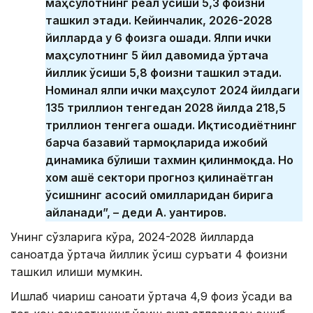
маҳсулотнинг реал ўсиши 5,3 фоизни
ташкил этади. Кейинчалик, 2026-2028
йилларда у 6 фоизга ошади. Ялпи ички
маҳсулотнинг 5 йил давомида ўртача
йиллик ўсиши 5,8 фоизни ташкил этади.
Номинал ялпи ички маҳсулот 2024 йилдаги
135 триллион тенгедан 2028 йилда 218,5
триллион тенгега ошади. Иқтисодиётнинг
барча базавий тармоқларида ижобий
динамика бўлиши тахмин қилинмоқда. Но
хом ашё сектори прогноз қилинаётган
ўсишнинг асосий омилларидан бирига
айланади”, – деди А. Қуантиров.
Унинг сўзларига кўра, 2024-2028 йилларда
саноатда ўртача йиллик ўсиш суръати 4 фоизни
ташкил қилиши мумкин.
Ишлаб чиқариш саноати ўртача 4,9 фоиз ўсади ва