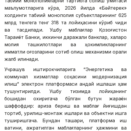
Табиий монополияларни тартибга солиш қўмитаси
маълумотларига кўра, 2026 йилда «Бәйтерек»
холдинги табиий монополия субъектларининг 625
млрд тенгега тенг 318 та лойиҳасини кўриб чиқди
ва тасдиқлади. Ушбу маблағлар Қозоғистон
Тараққиёт Банки, иккинчи даражали банклар, халқаро
молия ташкилотлари ва ҳокимликларнинг
қимматли қоғозларини сотиб олиш механизми орқали
жалб қилинади.
Учрашув иштирокчиларига “Энергетика ва
коммунал хизматлар соҳасини модернизация
қилиш” электрон платформаси қандай ишлаши ҳам
тушунтирилди. Ушбу тизимда лойиҳанинг
бошидан охиригача бўлган бутун жараён
шаффофдир: ариза бериш ва маблағ йиғишдан
тортиб, қурилиш-монтаж ишлари ва объектни ишга
туширишгача. Бундан ташқари, платформа иш
вақтини, ажратилган маблағларнинг ҳажмини ва