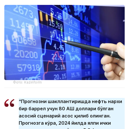
Фото: Каzinform
“Прогнозни шакллантиришда нефть нархи
бир баррел учун 80 АҚШ доллари бўлган
асосий сценарий асос қилиб олинган.
Прогнозга кўра, 2024 йилда ялпи ички