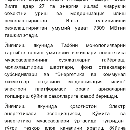
йилга қадар 27 та энергия ишлаб чиқарувчи
объектни қуриш ва модернизация қилиш
режалаштирилган. Ишга туширилиши
режалаштирилган умумий қувват 7309 МВтни
ташкил этади.
Йиғилиш якунида Таббий монополияларни
тартибга солиш қўмитасии вакиллари энергетика
муассасаларининг ҳужжатларни тайёрлаш,
молиялаштириш шартлари, фоиз ставкалари
субсидиялари ва “Энергетика ва коммунал
хизматлар соҳасини модернизация қилиш”
электрон платформаси орқали аризаларни
топшириш бўйича саволларига жавоб беришди.
Йиғилиш якунида Қозоғистон Электр
энергетикаси ассоциацияси, Қўмита ва
энергетика муассасалари ўртасида тўғридан-
тўғри, тезкор алоқа каналини яратиш бўйича