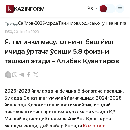
KAZINFORM
ЎЗ
Сайлов-2026
Ақорда
Тайинлов
Ҳодиса
Қонун ва интизо
Тренд:
11:50, 23 Ноябр 2023
Ялпи ички маҳсулотнинг беш йил
ичида ўртача ўсиши 5,8 фоизни
ташкил этади – Алибек Қуантиров
2026-2028 йилларда инфляция 5 фоизгача пасаяди.
Бу ҳақда Сенатнинг умумий йиғилишида 2024-2028
йилларда Қозоғистонни ижтимоий-иқтисодий
ривожлантириш прогнози муҳокамаси чоғида ҚР
Миллий иқтисодиёт вазири Алибек Қуантиров
маълум қилди, деб хабар беради
Каzinform
.