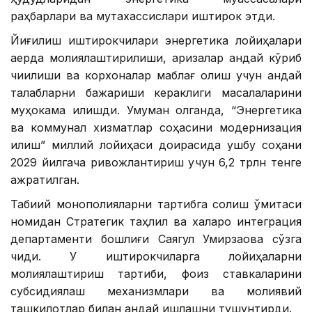
раҳбарлари ва мутахассислари иштирок этди.
Йиғилиш иштирокчилари энергетика лойиҳалари
қаерда молиялаштирилиши, аризалар қандай кўриб
чиқилиши ва корхоналар маблағ олиш учун қандай
талабларни бажариши кераклиги масалаларини
муҳокама қилишди. Умуман олганда, “Энергетика
ва коммунал хизматлар соҳасини модернизация
қилиш” миллий лойиҳаси доирасида ушбу соҳани
2029 йилгача ривожлантириш учун 6,2 трлн тенге
ажратилган.
Табиий монополияларни тартибга солиш қўмитаси
номидан Стратегик таҳлил ва халқаро интеграция
департаменти бошлиғи Саягул Умирзақова сўзга
чиқди. У иштирокчиларга лойиҳаларни
молиялаштириш тартиби, фоиз ставкаларини
субсидиялаш механизмлари ва молиявий
ташкилотлар билан қандай ишлашни тушунтирди.