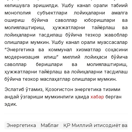
келишувга эришилди. Ушбу канал орқали табиий
монополия субъектлари лойиҳаларни амалга
ошириш бўйича саволлар юборишлари ва
молиялаштириш, ҳужжатларни тайёрлаш ва
лойиҳаларни тасдиқлаш бўйича тезкор жавоблар
олишлари мумкин. Ушбу канал орқали муассасалар
“Энергетика ва коммунал хизматлар соҳасини
модернизация қилиш” миллий лойиҳаси бўйича
саволлар беришлари ва молиялаштириш,
ҳужжатларни тайёрлаш ва лойиҳаларни тасдиқлаш
бўйича тезкор маслаҳатлар олишлари мумкин.
Эслатиб ўтамиз, Қозоғистон энергетика тизими
қандай ўзгариши мумкинлиги ҳақида
хабар
берган
эдик.
Энергетика
Маблағ
ҚР Миллий иқтисодиёт ваз