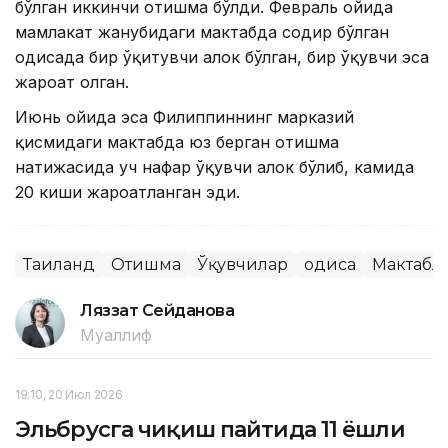
бўлган иккинчи отишма бўлди. Февраль ойида
мамлакат жанубидаги мактабда содир бўлган
ҳодисада бир ўқитувчи ҳалок бўлган, бир ўқувчи эса
жароҳат олган.
Июнь ойида эса Филиппиннинг марказий
қисмидаги мактабда юз берган отишма
натижасида уч нафар ўқувчи ҳалок бўлиб, камида
20 киши жароҳатланган эди.
Таиланд
Отишма
Ўқувчилар
Ҳодиса
Мактабл
Ляззат Сейданова
Муаллиф
19:10, 20 Июл 2026
Эльбрусга чиқиш пайтида 11 ёшли