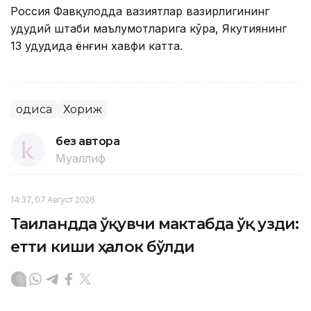
Россия Фавқулодда вазиятлар вазирлигининг
ҳудудий штаби маълумотларига кўра, Якутиянинг
13 ҳудудида ёнғин хавфи катта.
Ҳодиса
Хориж
без автора
Муаллиф
14:37, 07 Август 2026
Таиландда ўқувчи мактабда ўқ узди:
етти киши ҳалок бўлди