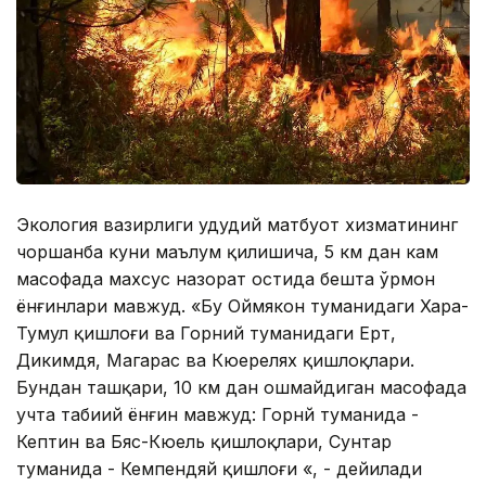
Экология вазирлиги ҳудудий матбуот хизматининг
чоршанба куни маълум қилишича, 5 км дан кам
масофада махсус назорат остида бешта ўрмон
ёнғинлари мавжуд. «Бу Оймякон туманидаги Хара-
Тумул қишлоғи ва Горний туманидаги Ерт,
Дикимдя, Магарас ва Кюерелях қишлоқлари.
Бундан ташқари, 10 км дан ошмайдиган масофада
учта табиий ёнғин мавжуд: Горнй туманида -
Кептин ва Бяс-Кюель қишлоқлари, Сунтар
туманида - Кемпендяй қишлоғи «, - дейилади