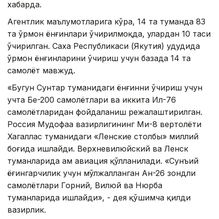
хабарда.
Агентлик маълумотларига кўра, 14 та туманда 83
та ўрмон ёнғинлари ўчирилмоқда, улардан 10 таси
ўчирилган. Саха Республикаси (Якутия) ҳудудида
ўрмон ёнғинларини ўчириш учун базада 14 та
самолёт мавжуд.
«Бугун Сунтар туманидаги ёнғинни ўчириш учун
учта Бе-200 самолётлари ва иккита Ил-76
самолётларидан фойдаланиш режалаштирилган.
Россия Мудофаа вазирлигининг Ми-8 вертолёти
Хагаллас туманидаги «Ленские столбы» миллий
боғида ишлайди. Верхневилюйский ва Ленск
туманларида ҳам авиация қўлланилади. «Сунъий
ёғингарчилик учун мўлжалланган Ан-26 зондли
самолётлари Горний, Вилюй ва Нюрба
туманларида ишлайди», - дея қўшимча қилди
вазирлик.