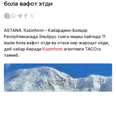
бола вафот этди
ASTANА. Кazinform – Кабардино-Болқор
Республикасида Эльбрус тоғига чиқиш пайтида 11
ёшли бола вафот этди ва отаси оғир жароҳат олди,
деб хабар беради
Кazinform
агентлиги ТАССга
таяниб.