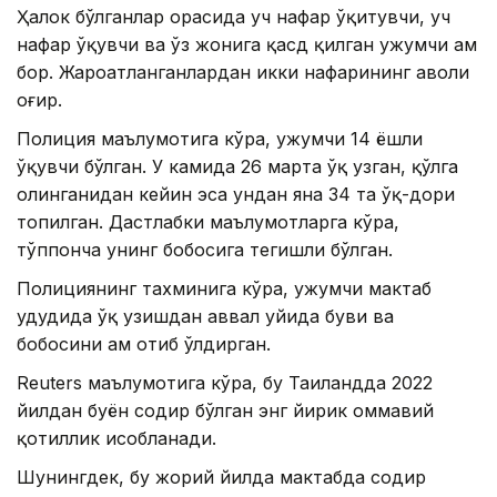
Ҳалок бўлганлар орасида уч нафар ўқитувчи, уч
нафар ўқувчи ва ўз жонига қасд қилган ҳужумчи ҳам
бор. Жароҳатланганлардан икки нафарининг аҳволи
оғир.
Полиция маълумотига кўра, ҳужумчи 14 ёшли
ўқувчи бўлган. У камида 26 марта ўқ узган, қўлга
олинганидан кейин эса ундан яна 34 та ўқ-дори
топилган. Дастлабки маълумотларга кўра,
тўппонча унинг бобосига тегишли бўлган.
Полициянинг тахминига кўра, ҳужумчи мактаб
ҳудудида ўқ узишдан аввал уйида буви ва
бобосини ҳам отиб ўлдирган.
Reuters маълумотига кўра, бу Таиландда 2022
йилдан буён содир бўлган энг йирик оммавий
қотиллик ҳисобланади.
Шунингдек, бу жорий йилда мактабда содир