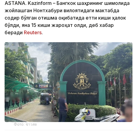
ASTANA. Kazinform – Бангкок шаҳрининг шимолида
жойлашган Нонтхабури вилоятидаги мактабда
содир бўлган отишма оқибатида етти киши ҳалок
бўлди, яна 15 киши жароҳат олди, деб хабар
беради
Reuters
.
Фото: ข่าวสด