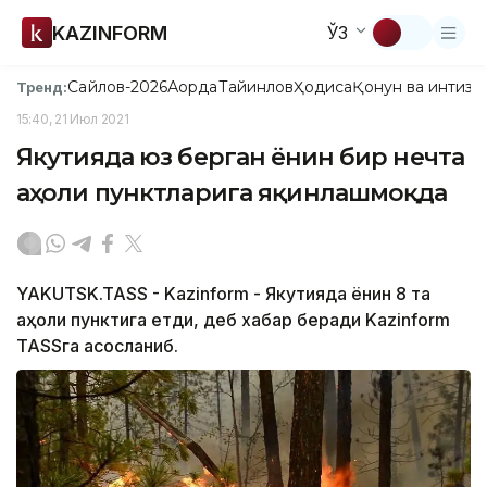
KAZINFORM
ЎЗ
Сайлов-2026
Ақорда
Тайинлов
Ҳодиса
Қонун ва интизо
Тренд:
15:40, 21 Июл 2021
Якутияда юз берган ёнғин бир нечта
аҳоли пунктларига яқинлашмоқда
YAKUTSK.TASS - Kazinform - Якутияда ёнғин 8 та
аҳоли пунктига етди, деб хабар беради Kazinform
TASSга асосланиб.