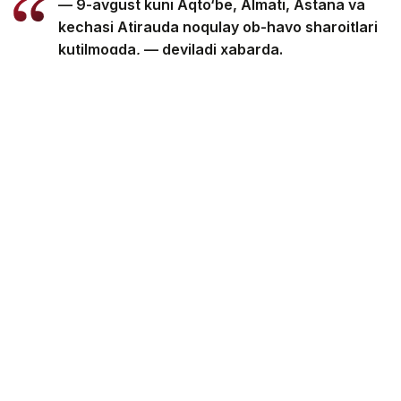
— 9-avgust kuni Aqto‘be, Almati, Astana va
kechasi Atirauda noqulay ob-havo sharoitlari
kutilmoqda, — deyiladi xabarda.
Noqulay ob-havo sharoitlari — bu atmosfera
havosining sirt qatlamida zararli (ifloslantiruvchi)
moddalarning konsentratsiyasiga hissa qo‘shadigan
qisqa muddatli meteorologik omillar (bulutli ob-havo,
yengil shamol, tuman, inversiya) yig‘indisi.
Noqulay ob-havo sharoitlari paytida aholi punktlarida
atmosfera havosining sifati yomonlashishi mumkin.
Eslatib o‘tamiz, 8-10-avgust kunlari Qozog‘istonda 21
darajagacha issiq bo‘lishi haqida
xabar
bergan edik.
Об-ҳаво
Лотин алифбосида
Қазгидромет
Бекабат Узаков