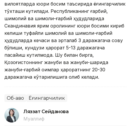
вилоятларда юқори босим таъсирида ёғингарчилик
тўхташи
кутилади. Республиканинг ғарбий,
шимолий ва шимоли-ғарбий ҳудудларида
Скандинавия ярим оролининг юқори босими кириб
келиши туфайли шимолий ва шимоли-ғарбий
ҳудудларда кечаси ва эрталаб 3 даражагача совуқ
бўлиши, кундузи ҳарорат
5-13 даражагача
пасайиш кутилмоқда. Шу билан бирга,
Қозоғистоннинг жануби ва жануби-шарқида
жануби-ғарбий оқимлар ҳароратнинг 20-30
даражагача кўтарилишига олиб келади.
Об-ҳаво
Ёғингарчилик
Ляззат Сейданова
Муаллиф