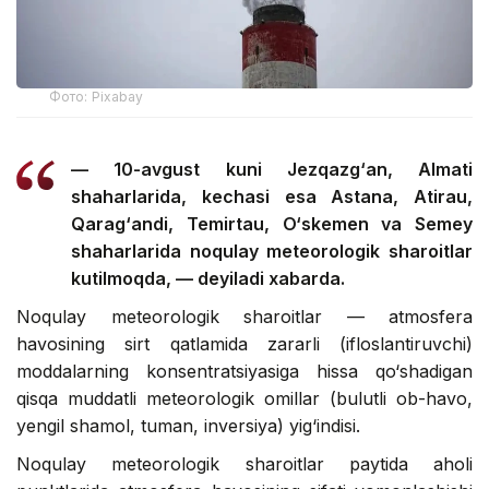
Фото: Pixabay
— 10-avgust kuni Jezqazg‘an, Almati
shaharlarida, kechasi esa Astana, Atirau,
Qarag‘andi, Temirtau, O‘skemen va Semey
shaharlarida noqulay meteorologik sharoitlar
kutilmoqda, — deyiladi xabarda.
Noqulay meteorologik sharoitlar — atmosfera
havosining sirt qatlamida zararli (ifloslantiruvchi)
moddalarning konsentratsiyasiga hissa qo‘shadigan
qisqa muddatli meteorologik omillar (bulutli ob-havo,
yengil shamol, tuman, inversiya) yig‘indisi.
Noqulay meteorologik sharoitlar paytida aholi