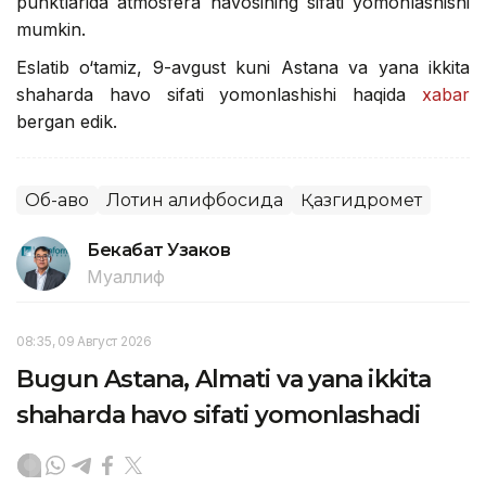
punktlarida atmosfera havosining sifati yomonlashishi
mumkin.
Eslatib o‘tamiz, 9-avgust kuni Astana va yana ikkita
shaharda havo sifati yomonlashishi haqida
xabar
bergan edik.
Об-ҳаво
Лотин алифбосида
Қазгидромет
Бекабат Узаков
Муаллиф
08:35, 09 Август 2026
Bugun Astana, Almati va yana ikkita
shaharda havo sifati yomonlashadi