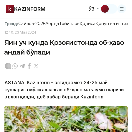
KAZINFORM
ЎЗ
Сайлов-2026
Ақорда
Тайинлов
Ҳодиса
Қонун ва интизо
Тренд:
12:40, 23 Май 2024
Яқин уч кунда Қозоғистонда об-ҳаво
қандай бўлади
ASTANA. Kazinform – Қазгидромет 24-25 май
кунларига мўлжалланган об-ҳаво маълумотларини
эълон қилди, деб хабар беради Kazinform.