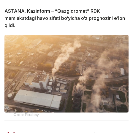
ASTANA. Kazinform – “Qazgidromet” RDK
mamlakatdagi havo sifati bo‘yicha o‘z prognozini e’lon
qildi.
Фото: Pixabay