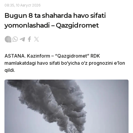
08:35, 10 Август 2026
Bugun 8 ta shaharda havo sifati
yomonlashadi – Qazgidromet
ASTANA. Kazinform – “Qazgidromet” RDK
mamlakatdagi havo sifati bo‘yicha o‘z prognozini e’lon
qildi.