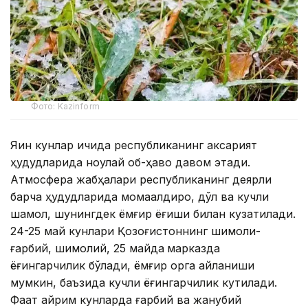
Фото: Kazinform
Яқин кунлар ичида республиканинг аксарият
ҳудудларида ноқулай об-ҳаво давом этади.
Атмосфера жабҳалари республиканинг деярли
барча ҳудудларида момақалдироқ, дўл ва кучли
шамол, шунингдек ёмғир ёғиши билан кузатилади.
24-25 май кунлари Қозоғистоннинг шимоли-
ғарбий, шимолий, 25 майда
марказда
ёғингарчилик бўлади, ёмғир қорга айланиши
мумкин, баъзида кучли ёғингарчилик кутилади.
Фақат айрим кунларда ғарбий ва жанубий