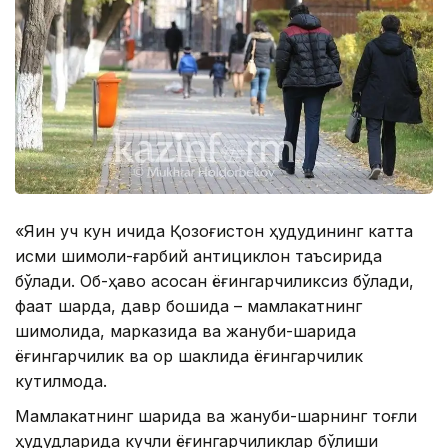
«Яқин уч кун ичида Қозоғистон ҳудудининг катта
қисми шимоли-ғарбий антициклон таъсирида
бўлади. Об-ҳаво асосан ёғингарчиликсиз бўлади,
фақат шарқда, давр бошида – мамлакатнинг
шимолида, марказида ва жануби-шарқида
ёғингарчилик ва қор шаклида ёғингарчилик
кутилмоқда.
Мамлакатнинг шарқида ва жануби-шарқнинг тоғли
ҳудудларида кучли ёғингарчиликлар бўлиши