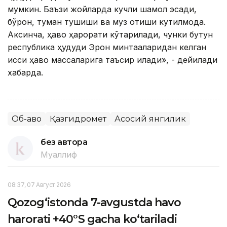
мумкин. Баъзи жойларда кучли шамол эсади,
бўрон, туман тушиши ва муз қотиши кутилмоқда.
Аксинча, ҳаво ҳарорати кўтарилади, чунки бутун
республика ҳудуди Эрон минтақаларидан келган
иссиқ ҳаво массаларига таъсир қилади», - дейилади
хабарда.
Об-ҳаво
Қазгидромет
Асосий янгилик
без автора
Муаллиф
08:37, 07 Август 2026
Qozog‘istonda 7-avgustda havo
harorati +40°S gacha ko‘tariladi