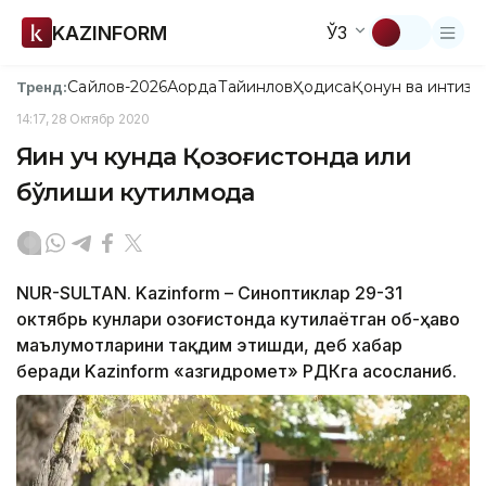
KAZINFORM
ЎЗ
Сайлов-2026
Ақорда
Тайинлов
Ҳодиса
Қонун ва интизо
Тренд:
14:17, 28 Октябр 2020
Яқин уч кунда Қозоғистонда илиқ
бўлиши кутилмоқда
NUR-SULTAN. Kazinform – Синоптиклар 29-31
октябрь кунлари Қозоғистонда кутилаётган об-ҳаво
маълумотларини тақдим этишди, деб хабар
беради Kazinform «Қазгидромет» РДКга асосланиб.