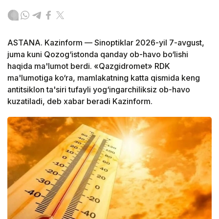
ASTANA. Kazinform — Sinoptiklar 2026-yil 7-avgust,
juma kuni Qozog‘istonda qanday ob-havo bo‘lishi
haqida ma'lumot berdi. «Qazgidromet» RDK
ma'lumotiga ko‘ra, mamlakatning katta qismida keng
antitsiklon ta'siri tufayli yog‘ingarchiliksiz ob-havo
kuzatiladi, deb xabar beradi Kazinform.