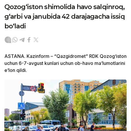
Qozog‘iston shimolida havo salqinroq,
g‘arbi va janubida 42 darajagacha issiq
bo‘ladi
ASTANA. Kazinform – “Qazgidromet” RDK Qozog‘iston
uchun 6-7-avgust kunlari uchun ob-havo ma’lumotlarini
e’lon qildi.