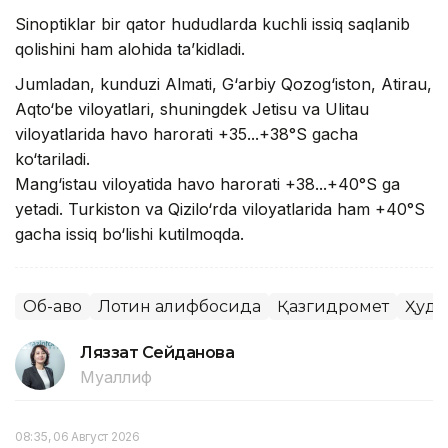
Sinoptiklar bir qator hududlarda kuchli issiq saqlanib
qolishini ham alohida ta’kidladi.
Jumladan, kunduzi Almati, G‘arbiy Qozog‘iston, Atirau,
Aqto‘be viloyatlari, shuningdek Jetisu va Ulitau
viloyatlarida havo harorati +35...+38°S gacha
ko‘tariladi.
Mang‘istau viloyatida havo harorati +38...+40°S ga
yetadi. Turkiston va Qizilo‘rda viloyatlarida ham +40°S
gacha issiq bo‘lishi kutilmoqda.
Об-ҳаво
Лотин алифбосида
Қазгидромет
Ҳуду
Ляззат Сейданова
Муаллиф
08:35, 06 Август 2026