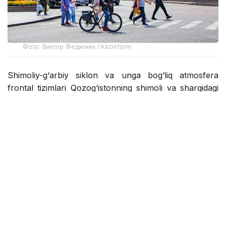
Фото: Виктор Федюнин / Kazinform
Shimoliy-g‘arbiy siklon va unga bog‘liq atmosfera
frontal tizimlari Qozog‘istonning shimoli va sharqidagi
ob-havoga ta’sir qilishda davom etadi. Shu munosabat
bilan, ba’zi joylarda yomg‘ir yog‘adi, momaqaldiroq,
kuchli shamol bo‘ladi va do‘l yog‘adi.
Shimoliy hududlarda havo harorati qulay darajada
qoladi: kunduzi havo harorati 22-27°C bo‘ladi.
G‘arbiy va janubiy hududlar aholisi yana bir issiqlik
to‘lqinini kutmoqda. Eron hududidan kelayotgan iliq
havo massalari ta’sirida mamlakat g‘arbida havo
harorati 34-39°C gacha, janubda esa 37-42°C gacha
ko‘tariladi.