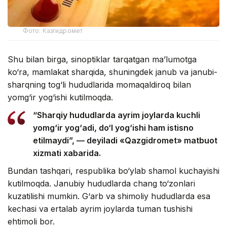
Фото: Казгидромет
Shu bilan birga, sinoptiklar tarqatgan ma’lumotga
ko‘ra, mamlakat sharqida, shuningdek janub va janubi-
sharqning tog‘li hududlarida momaqaldiroq bilan
yomg‘ir yog‘ishi kutilmoqda.
“Sharqiy hududlarda ayrim joylarda kuchli
yomg‘ir yog‘adi, do‘l yog‘ishi ham istisno
etilmaydi”, — deyiladi «Qazgidromet» matbuot
xizmati xabarida.
Bundan tashqari, respublika bo‘ylab shamol kuchayishi
kutilmoqda. Janubiy hududlarda chang to‘zonlari
kuzatilishi mumkin. G‘arb va shimoliy hududlarda esa
kechasi va ertalab ayrim joylarda tuman tushishi
ehtimoli bor.