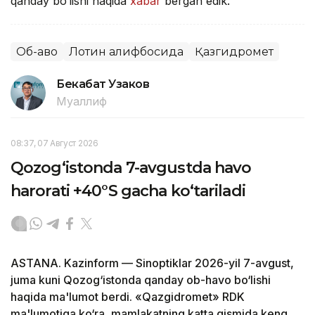
qanday bo‘lishi haqida
xabar
bergan edik.
Об-ҳаво
Лотин алифбосида
Қазгидромет
Бекабат Узаков
Муаллиф
08:37, 07 Август 2026
Qozog‘istonda 7-avgustda havo
harorati +40°S gacha ko‘tariladi
ASTANA. Kazinform — Sinoptiklar 2026-yil 7-avgust,
juma kuni Qozog‘istonda qanday ob-havo bo‘lishi
haqida ma'lumot berdi. «Qazgidromet» RDK
ma'lumotiga ko‘ra, mamlakatning katta qismida keng