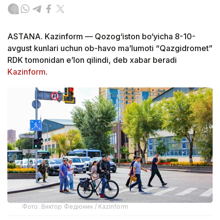
ASTANA. Kazinform — Qozog‘iston bo‘yicha 8-10-
avgust kunlari uchun ob-havo ma’lumoti “Qazgidromet”
RDK tomonidan e’lon qilindi, deb xabar beradi
Kazinform
.
Фото: Виктор Федюнин / Kazinform