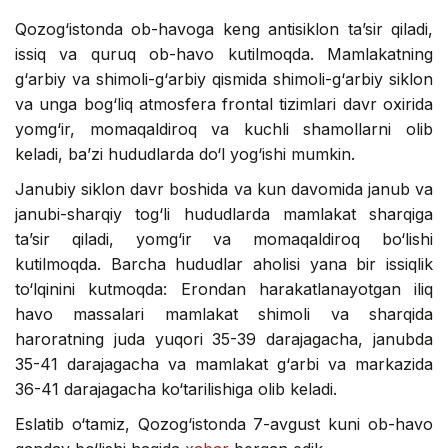
Qozog‘istonda ob-havoga keng antisiklon ta’sir qiladi,
issiq va quruq ob-havo kutilmoqda. Mamlakatning
g‘arbiy va shimoli-g‘arbiy qismida shimoli-g‘arbiy siklon
va unga bog‘liq atmosfera frontal tizimlari davr oxirida
yomg‘ir, momaqaldiroq va kuchli shamollarni olib
keladi, ba’zi hududlarda do‘l yog‘ishi mumkin.
Janubiy siklon davr boshida va kun davomida janub va
janubi-sharqiy tog‘li hududlarda mamlakat sharqiga
ta’sir qiladi, yomg‘ir va momaqaldiroq bo‘lishi
kutilmoqda. Barcha hududlar aholisi yana bir issiqlik
to‘lqinini kutmoqda: Erondan harakatlanayotgan iliq
havo massalari mamlakat shimoli va sharqida
haroratning juda yuqori 35-39 darajagacha, janubda
35-41 darajagacha va mamlakat g‘arbi va markazida
36-41 darajagacha ko‘tarilishiga olib keladi.
Eslatib o‘tamiz, Qozog‘istonda 7-avgust kuni ob-havo