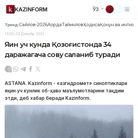
KAZINFORM
ЎЗ
Сайлов-2026
Ақорда
Тайинлов
Ҳодиса
Қонун ва интизо
Тренд:
13:50, 02 Декабр 2022
Яқин уч кунда Қозоғистонда 34
даражагача совуқ сақланиб туради
ASTANA. Kazinform - «Қазгидромет» синоптиклари
яқин уч кунлик об-ҳаво маълумотларини тақдим
этди, деб хабар беради Kazinform.