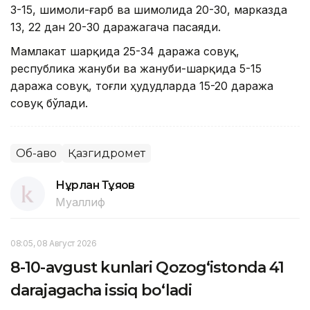
3-15, шимоли-ғарб ва шимолида 20-30, марказда
13, 22 дан 20-30 даражагача пасаяди.
Мамлакат шарқида 25-34 даража совуқ,
республика жануби ва жануби-шарқида 5-15
даража совуқ, тоғли ҳудудларда 15-20 даража
совуқ бўлади.
Об-ҳаво
Қазгидромет
Нұрлан Тұяқов
Муаллиф
08:05, 08 Август 2026
8-10-avgust kunlari Qozog‘istonda 41
darajagacha issiq bo‘ladi