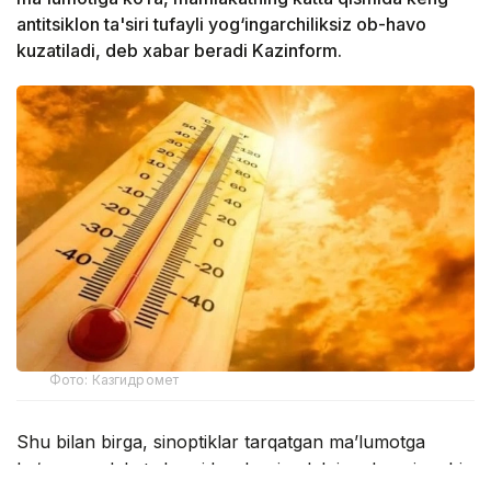
antitsiklon ta'siri tufayli yog‘ingarchiliksiz ob-havo
kuzatiladi, deb xabar beradi Kazinform.
Фото: Казгидромет
Shu bilan birga, sinoptiklar tarqatgan ma’lumotga
ko‘ra, mamlakat sharqida, shuningdek janub va janubi-