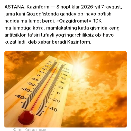
ASTANA. Kazinform — Sinoptiklar 2026-yil 7-avgust,
juma kuni Qozog‘istonda qanday ob-havo bo‘lishi
haqida ma'lumot berdi. «Qazgidromet» RDK
ma'lumotiga ko‘ra, mamlakatning katta qismida keng
antitsiklon ta'siri tufayli yog‘ingarchiliksiz ob-havo
kuzatiladi, deb xabar beradi Kazinform.
Фото: Казгидромет