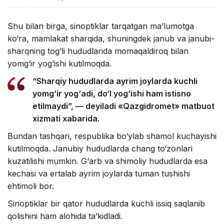
Shu bilan birga, sinoptiklar tarqatgan ma’lumotga
ko‘ra, mamlakat sharqida, shuningdek janub va janubi-
sharqning tog‘li hududlarida momaqaldiroq bilan
yomg‘ir yog‘ishi kutilmoqda.
“Sharqiy hududlarda ayrim joylarda kuchli
yomg‘ir yog‘adi, do‘l yog‘ishi ham istisno
etilmaydi”, — deyiladi «Qazgidromet» matbuot
xizmati xabarida.
Bundan tashqari, respublika bo‘ylab shamol kuchayishi
kutilmoqda. Janubiy hududlarda chang to‘zonlari
kuzatilishi mumkin. G‘arb va shimoliy hududlarda esa
kechasi va ertalab ayrim joylarda tuman tushishi
ehtimoli bor.
Sinoptiklar bir qator hududlarda kuchli issiq saqlanib
qolishini ham alohida ta’kidladi.