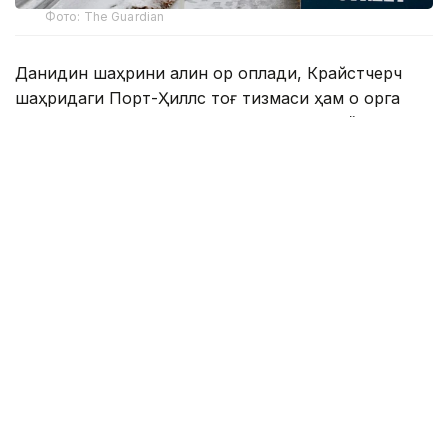
Фото: The Guardian
Данидин шаҳрини қалин қор қоплади, Крайстчерч
шаҳридаги Порт-Ҳиллс тоғ тизмаси ҳам оқ қорга
бурканди. Совуқ ҳаво қор аралаш ёмғир, дўл ва
кучли муздек шамол билан кузатилмоқда.
Веллингтон ва мамлакатнинг яна бир қатор
ҳудудларида ҳам ҳаво кескин совиб, ноқулай об-
ҳаво шароити юзага келди.