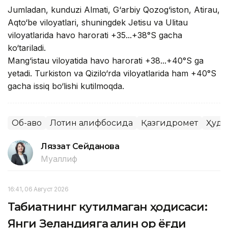
Jumladan, kunduzi Almati, G‘arbiy Qozog‘iston, Atirau,
Aqto‘be viloyatlari, shuningdek Jetisu va Ulitau
viloyatlarida havo harorati +35...+38°S gacha
ko‘tariladi.
Mang‘istau viloyatida havo harorati +38...+40°S ga
yetadi. Turkiston va Qizilo‘rda viloyatlarida ham +40°S
gacha issiq bo‘lishi kutilmoqda.
Об-ҳаво
Лотин алифбосида
Қазгидромет
Ҳуду
Ляззат Сейданова
Муаллиф
16:41, 06 Август 2026
Табиатнинг кутилмаган ҳодисаси:
Янги Зеландияга қалин қор ёғди