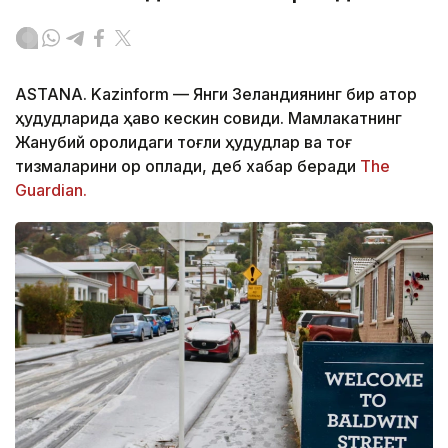
ASTANA. Kazinform
—
Янги Зеландиянинг бир қатор
ҳудудларида ҳаво кескин совиди. Мамлакатнинг
Жанубий оролидаги тоғли ҳудудлар ва тоғ
тизмаларини қор қоплади, деб хабар беради
The
Guardian.