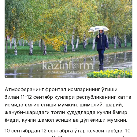
Атмосферанинг фронтал қисмларининг ўтиши
билан 11-12 сентябр кунлари республиканинг катта
қисмида ёмғир ёғиши мумкин: шимолий, шарқий,
жануби-шарқидаги тоғли ҳудудларда кучли ёмғир
ёғади, кучли шамол эсиши ва дўл ёғиши мумкин.
10 сентябрдан 12 сентабрга ўтар кечаси ғарбда, 10