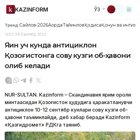
KAZINFORM
ЎЗ
Сайлов-2026
Ақорда
Тайинлов
Ҳодиса
Қонун ва интизо
Тренд:
12:57, 09 Сентябр 2022
Яқин уч кунда антициклон
Қозоғистонга совуқ кузги об-ҳавони
олиб келади
NUR-SULTAN. Kazinform – Скандинавия ярим ороли
минтақасидан Қозоғистон ҳудудига ҳаракатланувчи
антициклон 10-12 сентябр кунлари совуқ кузги об-
ҳавони таъминлайди, деб хабар беради Kazinform
«Қазгидромет» РДКга таяниб.