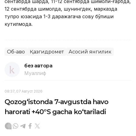
сентабрда шарқда, 11-12 сентябрда шимоли-ғарбда,
12 сентябрда шимолда, шунингдек, марказда
тупроқ юзасида 1-3 даражагача совуқ бўлиши
кутилмоқда.
Об-ҳаво
Қазгидромет
Асосий янгилик
без автора
Муаллиф
08:37, 07 Август 2026
Qozog‘istonda 7-avgustda havo
harorati +40°S gacha ko‘tariladi