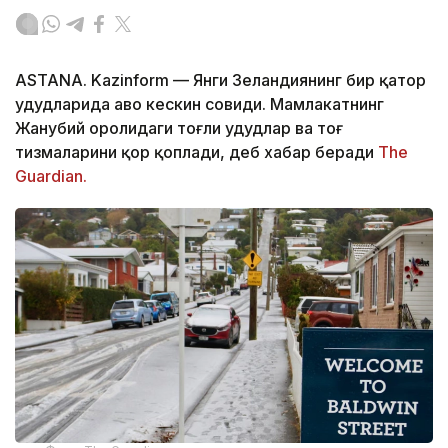
ASTANA. Kazinform
—
Янги Зеландиянинг бир қатор
ҳудудларида ҳаво кескин совиди. Мамлакатнинг
Жанубий оролидаги тоғли ҳудудлар ва тоғ
тизмаларини қор қоплади, деб хабар беради
The
Guardian.