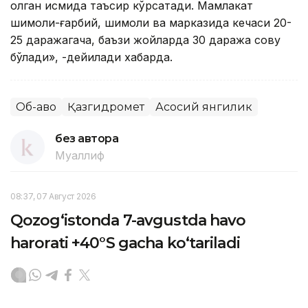
қолган қисмида таъсир кўрсатади. Мамлакат
шимоли-ғарбий, шимоли ва марказида кечаси 20-
25 даражагача, баъзи жойларда 30 даража совуқ
бўлади», -дейилади хабарда.
Об-ҳаво
Қазгидромет
Асосий янгилик
без автора
Муаллиф
08:37, 07 Август 2026
Qozog‘istonda 7-avgustda havo
harorati +40°S gacha ko‘tariladi