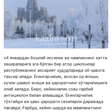
«4 январдан бошлаб иссиқлик ва намликнинг катта
заҳираларига эга бўлган бир қатор циклонлар
республиканинг аксарият ҳудудларида об-ҳавога
таъсир қилади. Ёғингарчилик, асосан қор ёғиши,
кучли шамол эсиши ва ҳароратнинг кўтарилишига
олиб келади. Бироқ, кейинчалик совуқ ғарбий
антициклон билан алмашади. Ёғингарчилик
тўхтайди ва ҳаво ҳарорати сезиларли даражада
пасаяди. Ғарбда, кейин шарқда ва мамлакатнинг