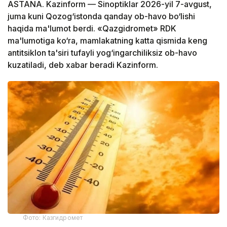
ASTANA. Kazinform — Sinoptiklar 2026-yil 7-avgust,
juma kuni Qozog‘istonda qanday ob-havo bo‘lishi
haqida ma'lumot berdi. «Qazgidromet» RDK
ma'lumotiga ko‘ra, mamlakatning katta qismida keng
antitsiklon ta'siri tufayli yog‘ingarchiliksiz ob-havo
kuzatiladi, deb xabar beradi Kazinform.
Фото: Казгидромет