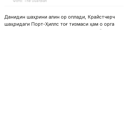
Фото: The Guardian
Данидин шаҳрини қалин қор қоплади, Крайстчерч
шаҳридаги Порт-Ҳиллс тоғ тизмаси ҳам оқ қорга
бурканди. Совуқ ҳаво қор аралаш ёмғир, дўл ва
кучли муздек шамол билан кузатилмоқда.
Веллингтон ва мамлакатнинг яна бир қатор
ҳудудларида ҳам ҳаво кескин совиб, ноқулай об-
ҳаво шароити юзага келди.