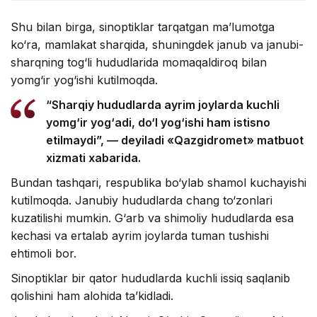
Shu bilan birga, sinoptiklar tarqatgan ma’lumotga
ko‘ra, mamlakat sharqida, shuningdek janub va janubi-
sharqning tog‘li hududlarida momaqaldiroq bilan
yomg‘ir yog‘ishi kutilmoqda.
“Sharqiy hududlarda ayrim joylarda kuchli
yomg‘ir yog‘adi, do‘l yog‘ishi ham istisno
etilmaydi”, — deyiladi «Qazgidromet» matbuot
xizmati xabarida.
Bundan tashqari, respublika bo‘ylab shamol kuchayishi
kutilmoqda. Janubiy hududlarda chang to‘zonlari
kuzatilishi mumkin. G‘arb va shimoliy hududlarda esa
kechasi va ertalab ayrim joylarda tuman tushishi
ehtimoli bor.
Sinoptiklar bir qator hududlarda kuchli issiq saqlanib
qolishini ham alohida ta’kidladi.