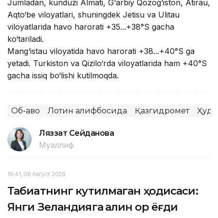
Jumladan, kunduzi Almati, G‘arbiy Qozog‘iston, Atirau,
Aqto‘be viloyatlari, shuningdek Jetisu va Ulitau
viloyatlarida havo harorati +35...+38°S gacha
ko‘tariladi.
Mang‘istau viloyatida havo harorati +38...+40°S ga
yetadi. Turkiston va Qizilo‘rda viloyatlarida ham +40°S
gacha issiq bo‘lishi kutilmoqda.
Об-ҳаво
Лотин алифбосида
Қазгидромет
Ҳуду
Ляззат Сейданова
Муаллиф
16:41, 06 Август 2026
Табиатнинг кутилмаган ҳодисаси:
Янги Зеландияга қалин қор ёғди