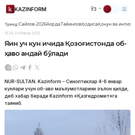
KAZINFORM
ЎЗ
Сайлов-2026
Ақорда
Тайинлов
Ҳодиса
Қонун ва интизо
Тренд:
15:24, 03 Январ 2022
Яқин уч кун ичида Қозоғистонда об-
ҳаво қандай бўлади
NUR-SULTAN. Kazinform – Синоптиклар 4-6 январ
кунлари учун об-ҳаво маълумотларини эълон қилди,
деб хабар беради Kazinform «Қазгидромет»га
таяниб.