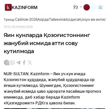
KAZINFORM
ЎЗ
Сайлов-2026
Ақорда
Тайинлов
Ҳодиса
Қонун ва интизо
Тренд:
13:13, 20 Ноябр 2020
Яқин кунларда Қозоғистоннинг
жанубий қисмида қаттиқ совуқ
кутилмоқда
NUR-SULTAN. Kazinform – Яқин уч кун ичида
Қозоғистон ҳудудида, жанубий ҳудудларда қор
ёғиши кутилмоқда. Шунингдек, Қозоғистоннинг
жанубий қисмида ҳаво ҳарорати пасайиши прогноз
қилинмоқда, деб хабар беради Kazinform
«Қазгидромет» РДКга ҳавола билан.