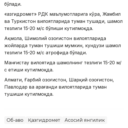
бўлади.
«Қазгидромет» РДК маълумотларига кўра, Жамбил
ва Туркистон вилоятларида туман тушади, шамол
тезлиги 15-20 м/с бўлиши кутилмоқда.
Ақмола, Шимолий Қозоғистон вилоятларида
жойларда туман тушиши мумкин, кундузи шамол
тезлиги 15-20 м/с атрофида бўлади.
Манғистау вилоятида шамолнинг тезлиги 15-20 м/
с етиши кутилмоқда.
Алмати, Ғарбий Қозоғистон, Шарқий Қозоғистон,
Павлодар ва Қарағанди вилоятларида туман
тушиши кутилмоқда.
Об-ҳаво
Қазгидромет
Асосий янгилик