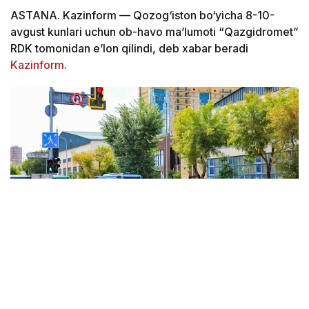
ASTANA. Kazinform — Qozog‘iston bo‘yicha 8-10-
avgust kunlari uchun ob-havo ma’lumoti “Qazgidromet”
RDK tomonidan e’lon qilindi, deb xabar beradi
Kazinform
.
Фото: Виктор Федюнин / Kazinform
Qozog‘istonda ob-havoga keng antisiklon ta’sir qiladi,