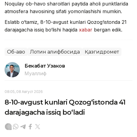
Noqulay ob-havo sharoitlari paytida aholi punktlarida
atmosfera havosining sifati yomonlashishi mumkin.
Eslatib o‘tamiz, 8-10-avgust kunlari Qozog‘istonda 21
darajagacha issiq bo‘lishi haqida
xabar
bergan edik.
Об-ҳаво
Лотин алифбосида
Қазгидромет
Бекабат Узаков
Муаллиф
08:05, 08 Август 2026
8-10-avgust kunlari Qozog‘istonda 41
darajagacha issiq bo‘ladi