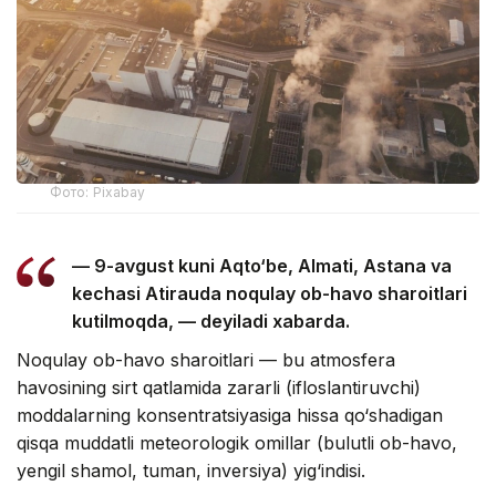
Фото: Pixabay
— 9-avgust kuni Aqto‘be, Almati, Astana va
kechasi Atirauda noqulay ob-havo sharoitlari
kutilmoqda, — deyiladi xabarda.
Noqulay ob-havo sharoitlari — bu atmosfera
havosining sirt qatlamida zararli (ifloslantiruvchi)
moddalarning konsentratsiyasiga hissa qo‘shadigan
qisqa muddatli meteorologik omillar (bulutli ob-havo,
yengil shamol, tuman, inversiya) yig‘indisi.