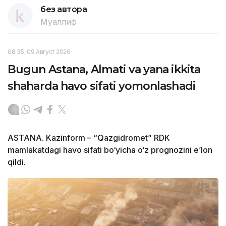
без автора
Муаллиф
08:35, 09 Август 2026
Bugun Astana, Almati va yana ikkita
shaharda havo sifati yomonlashadi
ASTANA. Kazinform – “Qazgidromet” RDK
mamlakatdagi havo sifati bo‘yicha o‘z prognozini e’lon
qildi.