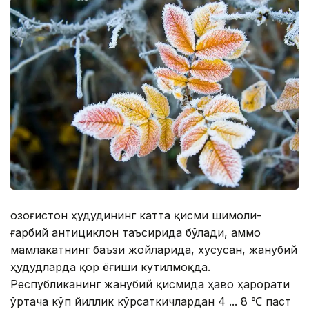
Қозоғистон ҳудудининг катта қисми шимоли-
ғарбий антициклон таъсирида бўлади, аммо
мамлакатнинг баъзи жойларида, хусусан, жанубий
ҳудудларда қор ёғиши кутилмоқда.
Республиканинг жанубий қисмида ҳаво ҳарорати
ўртача кўп йиллик кўрсаткичлардан 4 ... 8 ℃ паст