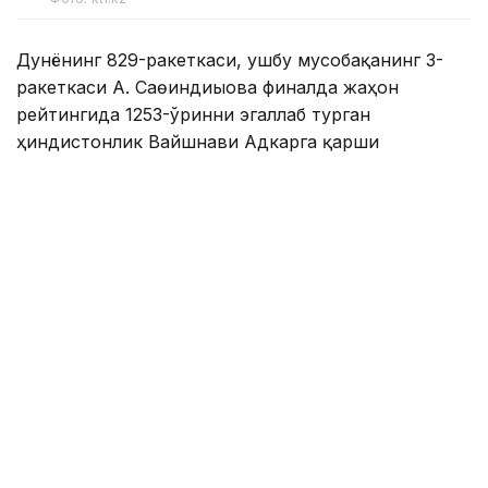
Дунёнинг 829-ракеткаси, ушбу мусобақанинг 3-
ракеткаси А. Саөиндиыова финалда жаҳон
рейтингида 1253-ўринни эгаллаб турган
ҳиндистонлик Вайшнави Адкарга қарши
чемпионлик учун кураш олиб борди.
Биринчи партия кескин курашлар остида ўтди,
Аружан тай-брейкда муваффақиятли ўйнади - 7:6
(8:6).
Иккинчи сетда қозоғистонлик ёш теннисчи
рақибига ҳеч қандай имконият қолдирмади - 6:0.
Шу тариқа Аружан Сағиндиқова муҳим ғалабага
эришди.
Эслатиб ўтамиз, аввалроқ Аружан Сағиндиқова
Тунисдаги мусобақа финалига чиққани ҳақида
хабар
берган эдик.