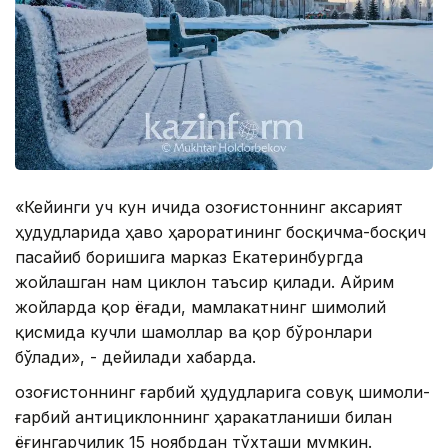
«Кейинги уч кун ичида Қозоғистоннинг аксарият
ҳудудларида ҳаво ҳароратининг босқичма-босқич
пасайиб боришига марказ Екатеринбургда
жойлашган нам циклон таъсир қилади. Айрим
жойларда қор ёғади, мамлакатнинг шимолий
қисмида кучли шамоллар ва қор бўронлари
бўлади», - дейилади хабарда.
Қозоғистоннинг ғарбий ҳудудларига совуқ шимоли-
ғарбий антициклоннинг ҳаракатланиши билан
ёғингарчилик 15 ноябрдан тўхташи мумкин.