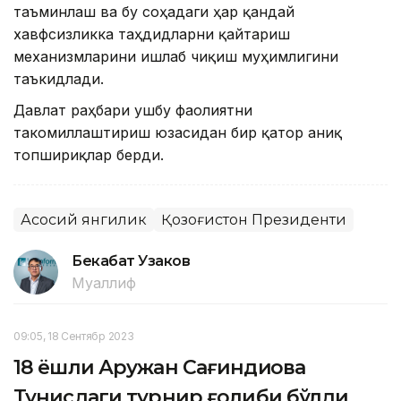
таъминлаш ва бу соҳадаги ҳар қандай
хавфсизликка таҳдидларни қайтариш
механизмларини ишлаб чиқиш муҳимлигини
таъкидлади.
Давлат раҳбари ушбу фаолиятни
такомиллаштириш юзасидан бир қатор аниқ
топшириқлар берди.
Асосий янгилик
Қозоғистон Президенти
Бекабат Узаков
Муаллиф
09:05, 18 Сентябр 2023
18 ёшли Аружан Сағиндиқова
Тунисдаги турнир ғолиби бўлди