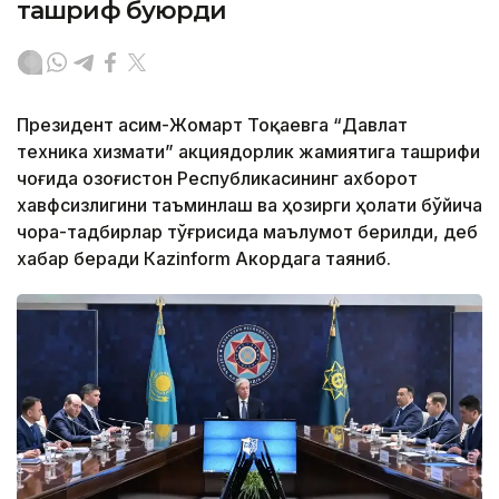
ташриф буюрди
Президент Қасим-Жомарт Тоқаевга “Давлат
техника хизмати” акциядорлик жамиятига ташрифи
чоғида Қозоғистон Республикасининг ахборот
хавфсизлигини таъминлаш ва ҳозирги ҳолати бўйича
чора-тадбирлар тўғрисида маълумот берилди, деб
хабар беради Каzinform Акордага таяниб.