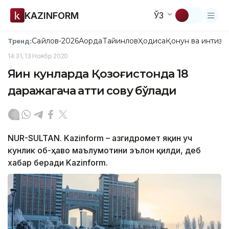
KAZINFORM
ЎЗ
Сайлов-2026
Ақорда
Тайинлов
Ҳодиса
Қонун ва интизо
Тренд:
14:31, 13 Ноябр 2020
Яқин кунларда Қозоғистонда 18
даражагача қаттиқ совуқ бўлади
NUR-SULTAN. Kazinform – Қазгидромет яқин уч
кунлик об-ҳаво маълумотини эълон қилди, деб
хабар беради Kazinform.