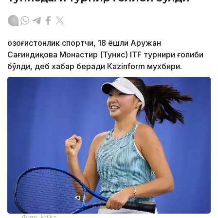
Қозоғистонлик спортчи, 18 ёшли Аружан
Сағиндиқова Монастир (Тунис) ITF турнири ғолиби
бўлди, деб хабар беради Каzinform мухбири.
Фото: ktf.kz