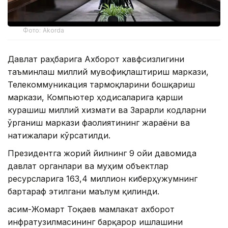
Фото: Akorda
Давлат раҳбарига Ахборот хавфсизлигини
таъминлаш миллий мувофиқлаштириш маркази,
Телекоммуникация тармоқларини бошқариш
маркази, Компьютер ҳодисаларига қарши
курашиш миллий хизмати ва Зарарли кодларни
ўрганиш маркази фаолиятининг жараёни ва
натижалари кўрсатилди.
Президентга жорий йилнинг 9 ойи давомида
давлат органлари ва муҳим объектлар
ресурсларига 163,4 миллион киберҳужумнинг
бартараф этилгани маълум қилинди.
Қасим-Жомарт Тоқаев мамлакат ахборот
инфратузилмасининг барқарор ишлашини