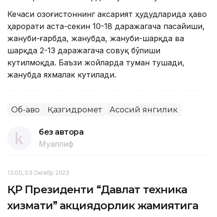
Кечаси Қозоғистоннинг аксарият ҳудудларида ҳаво
ҳарорати аста-секин 10-18 даражагача пасайиши,
жануби-ғарбда, жанубда, жануби-шарқда ва
шарқда 2-13 даражагача совуқ бўлиши
кутилмоқда. Баъзи жойларда туман тушади,
жанубда яхмалак кутилади.
Об-ҳаво
Қазгидромет
Асосий янгилик
без автора
Муаллиф
13:00, 03 Октябр 2023
ҚР Президенти “Давлат техника
хизмати” акциядорлик жамиятига