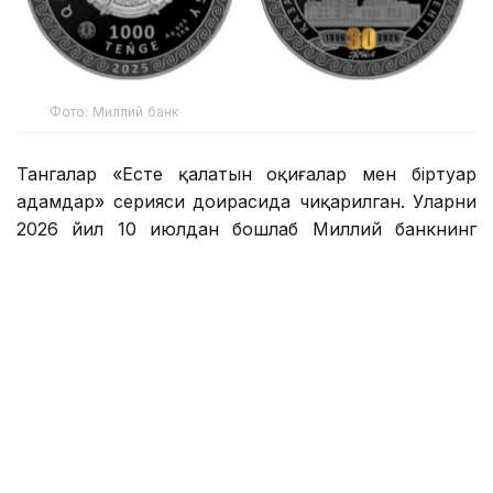
Фото: Миллий банк
Тангалар «Есте қалатын оқиғалар мен біртуар
адамдар» серияси доирасида чиқарилган. Уларни
2026 йил 10 июлдан бошлаб Миллий банкнинг
kazcoins онлайн-дўкони орқали сотиб олиш
мумкин бўлади.
– Тангани ишлаб чиқаришда олтин қоплама
технологияси қўлланилган. Унинг массаси
— 24 грамм, диаметри — 37 мм, ишлаб
чиқариш сифати — proof ва номинал қиймати
—1000 тенге, – дейилади Миллий банк
хабарида.