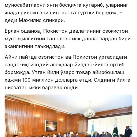
муносабатларни янги босқичга кўтариб, уларнинг
янада ривожланишига катта туртки беради», –
деди Мажилис спикери.
Ерлан Қошанов, Покистон давлатининг Қозоғистон
мустақиллигини тан олган илк давлатлардан бири
эканлигини таъкидлади.
Айни пайтда Қозоғистон ва Покистон ўртасидаги
савдо-иқтисодий алоқалар йилдан-йилга ортиб
бормоқда. Ўтган йили ўзаро товар айирбошлаш
ҳажми 100 миллион долларга етди. Олдинги йилга
нисбатан икки баравар ошди.