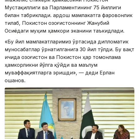
Мустақиллиги ва Парламентининг 75 йиллиги
билан табриклади. Қардош мамлакатга фаровонлик
тилаб, Покистон Қозоғистоннинг Жанубий
Осиёдаги муҳим ҳамкори эканини таъкидлади.
«Бу йил мамлакатларимиз ўртасида дипломатик
муносабатлар ўрнатилганига 30 йил тўлди. Бу вақт
ичида Қозоғистон ва Покистон ҳар томонлама
ҳамкорликни йўлга қўйди ва маълум
муваффақиятларга эришди», — деди Ерлан
Қошанов.