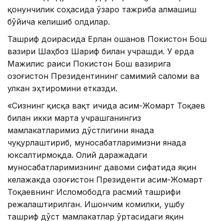
қонунчилик соҳасида ўзаро тажриба алмашиш
бўйича келишиб олдилар.
Ташриф доирасида Ерлан Қошанов Покистон Бош
вазири Шаҳбоз Шариф билан учрашди. У ерда
Мажилис раиси Покистон Бош вазирига
Қозоғистон Президентининг самимий саломи ва
улкан эҳтиромини етказди.
«Сизнинг қисқа вақт ичида Қасим-Жомарт Тоқаев
билан икки марта учрашганингиз
мамлакатларимиз дўстлигини янада
чуқурлаштириб, муносабатларимизни янада
юксалтирмоқда. Олий даражадаги
муносабатларимизнинг давоми сифатида яқин
келажакда Қозоғистон Президенти Қасим-Жомарт
Тоқаевнинг Исломободга расмий ташрифи
режалаштирилган. Ишончим комилки, ушбу
ташриф дўст мамлакатлар ўртасидаги яқин