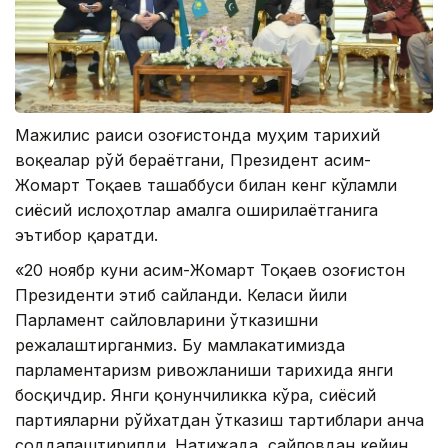
Мажилис раиси Қозоғистонда муҳим тарихий
воқеалар рўй бераётгани, Президент Қасим-
Жомарт Тоқаев ташаббуси билан кенг кўламли
сиёсий ислоҳотлар амалга оширилаётганига
эътибор қаратди.
«20 ноябр куни Қасим-Жомарт Тоқаев Қозоғистон
Президенти этиб сайланди. Келаси йили
Парламент сайловларини ўтказишни
режалаштирганмиз. Бу мамлакатимизда
парламентаризм ривожланиши тарихида янги
босқичдир. Янги қонунчиликка кўра, сиёсий
партияларни рўйхатдан ўтказиш тартиблари анча
соддалаштирилди. Натижада, сайловдан кейин