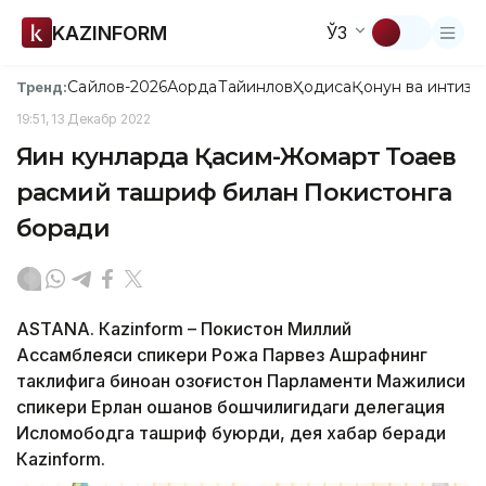
KAZINFORM
ЎЗ
Сайлов-2026
Ақорда
Тайинлов
Ҳодиса
Қонун ва интизо
Тренд:
19:51, 13 Декабр 2022
Яқин кунларда Қасим-Жомарт Тоқаев
расмий ташриф билан Покистонга
боради
ASTANА. Кazinform – Покистон Миллий
Ассамблеяси спикери Рожа Парвез Ашрафнинг
таклифига биноан Қозоғистон Парламенти Мажилиси
спикери Ерлан Қошанов бошчилигидаги делегация
Исломободга ташриф буюрди, дея хабар беради
Кazinform.