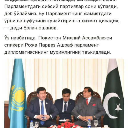
Парламентдаги сиёсий партиялар сони кўпаяди,
деб ўйлаймиз. Бу Парламентнинг жамиятдаги
ўрни ва нуфузини кучайтиришга хизмат қилади»,
— деди Ерлан Қошанов.
Ўз навбатида, Покистон Миллий Ассамблеяси
спикери Рожа Парвез Ашраф парламент
дипломатиясининг муҳимлигини таъкидлади.