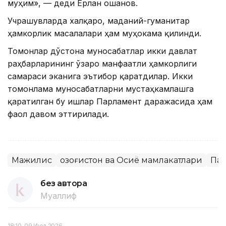
муҳим», — деди Ерлан Қошанов.
Учрашувларда халқаро, маданий-гуманитар
ҳамкорлик масалалари ҳам муҳокама қилинди.
Томонлар дўстона муносабатлар икки давлат
раҳбарларининг ўзаро манфаатли ҳамкорлиги
самараси эканига эътибор қаратдилар. Икки
томонлама муносабатларни мустаҳкамлашга
қаратилган бу ишлар Парламент даражасида ҳам
фаол давом эттирилади.
Мажилис
Қозоғистон ва Осиё мамлакатлари
Пар
без автора
Муаллиф
18:10, 09 Июл 2026