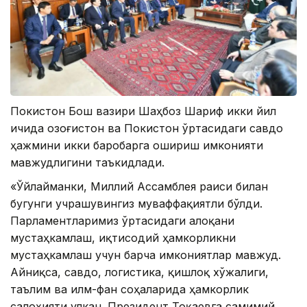
Покистон Бош вазири Шаҳбоз Шариф икки йил
ичида Қозоғистон ва Покистон ўртасидаги савдо
ҳажмини икки баробарга ошириш имконияти
мавжудлигини таъкидлади.
«Ўйлайманки, Миллий Ассамблея раиси билан
бугунги учрашувингиз муваффақиятли бўлди.
Парламентларимиз ўртасидаги алоқани
мустаҳкамлаш, иқтисодий ҳамкорликни
мустаҳкамлаш учун барча имкониятлар мавжуд.
Айниқса, савдо, логистика, қишлоқ хўжалиги,
таълим ва илм-фан соҳаларида ҳамкорлик
салоҳияти улкан. Президент Тоқаевга самимий