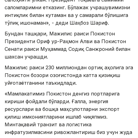
саломларимни етказинг. Бўлажак учрашувимизни
интиқлик билан кутаман ва у самарали бўлишига
тўлиқ ишонаман», - деди Шаҳбоз Шариф.
Бундан ташқари, Мажилис раиси Покистон
Президенти Ориф ур-Раҳмон Алви ва Покистон
Сенати раиси Муҳаммад Содиқ Санжроний билан
шахсан учрашди.
Мажилис раиси 230 миллиондан ортиқ аҳолига эга
Покистон бозори Қозоғистонда катта қизиқиш
уйғотаётганини таъкидлади.
«Мамлакатимиз Покистон денгиз портларига
кириши фойдали бўларди. Ғалла, энергия
ресурслари ва бошқа маҳсулотларни экспорт
қилиш имкониятларини ишлаб чиқяпмиз.
Минтақавий транзит ва логистика
инфратузилмасини ривожлантириш биз учун жуда