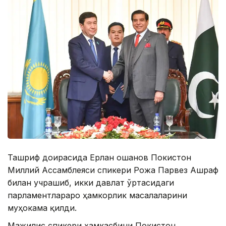
Ташриф доирасида Ерлан Қошанов Покистон
Миллий Ассамблеяси спикери Рожа Парвез Ашраф
билан учрашиб, икки давлат ўртасидаги
парламентлараро ҳамкорлик масалаларини
муҳокама қилди.
Мажилис спикери ҳамкасбини Покистон