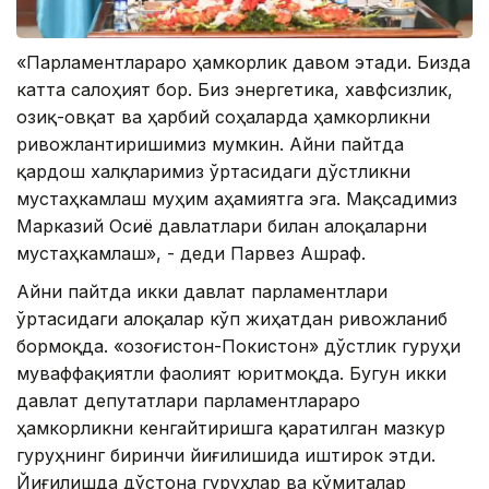
«Парламентлараро ҳамкорлик давом этади. Бизда
катта салоҳият бор. Биз энергетика, хавфсизлик,
озиқ-овқат ва ҳарбий соҳаларда ҳамкорликни
ривожлантиришимиз мумкин. Айни пайтда
қардош халқларимиз ўртасидаги дўстликни
мустаҳкамлаш муҳим аҳамиятга эга. Мақсадимиз
Марказий Осиё давлатлари билан алоқаларни
мустаҳкамлаш», - деди Парвез Ашраф.
Айни пайтда икки давлат парламентлари
ўртасидаги алоқалар кўп жиҳатдан ривожланиб
бормоқда. «Қозоғистон-Покистон» дўстлик гуруҳи
муваффақиятли фаолият юритмоқда. Бугун икки
давлат депутатлари парламентлараро
ҳамкорликни кенгайтиришга қаратилган мазкур
гуруҳнинг биринчи йиғилишида иштирок этди.
Йиғилишда дўстона гуруҳлар ва қўмиталар