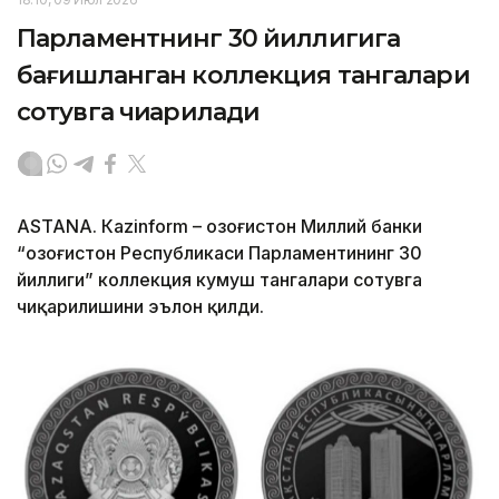
Парламентнинг 30 йиллигига
бағишланган коллекция тангалари
сотувга чиқарилади
ASTANА. Кazinform – Қозоғистон Миллий банки
“Қозоғистон Республикаси Парламентининг 30
йиллиги” коллекция кумуш тангалари сотувга
чиқарилишини эълон қилди.