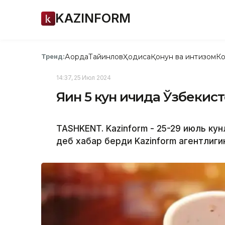
KAZINFORM
Ақорда
Тайинлов
Ҳодиса
Қонун ва интизом
Ко
Тренд:
14:37, 25 Июл 2024
Яқин 5 кун ичида Ўзбекис
TASHKENT. Kazinform - 25-29 июль ку
деб хабар берди Kazinform агентлиги