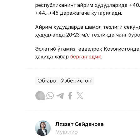
республиканинг айрим ҳудудларида +40..
+44...+45 даражагача кўтарилади.
Айрим ҳудудларда шамол тезлиги секунд
ҳудудларда 20-23 м/с тезликда чанг бўр
Эслатиб ўтамиз, аввалроқ Қозоғистонда
ҳақида хабар
берган эдик
.
Об-ҳаво
Ўзбекистон
Ляззат Сейданова
Муаллиф