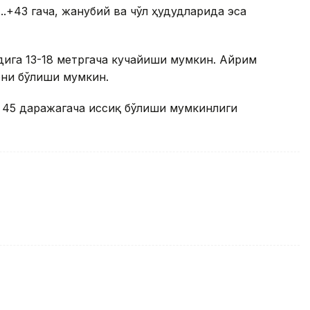
.+43 гача, жанубий ва чўл ҳудудларида эса
ига 13-18 метргача кучайиши мумкин. Айрим
они бўлиши мумкин.
 45 даражагача иссиқ бўлиши мумкинлиги