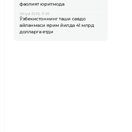
фаолият юритмоқда
30 iyul 2026, 11:36
Ўзбекистоннинг ташқи савдо
айланмаси ярим йилда 41 млрд
долларга етди