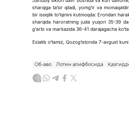
Janubiy siklon davr boshida va kun davomid
sharqiga ta’sir qiladi, yomg‘ir va momaqaldi
bir issiqlik to‘lqinini kutmoqda: Erondan har
sharqida haroratning juda yuqori 35-39 d
g‘arbi va markazida 36-41 darajagacha ko‘tari
Eslatib o‘tamiz, Qozog‘istonda 7-avgust kun
Об-ҳаво
Лотин алифбосида
Қазгидр
Бекабат Узаков
Муаллиф