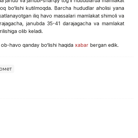
a janub va janubi-sharqiy tog‘li hududlarda mamlakat
roq bo‘lishi kutilmoqda. Barcha hududlar aholisi yana
akatlanayotgan iliq havo massalari mamlakat shimoli va
arajagacha, janubda 35-41 darajagacha va mamlakat
lishiga olib keladi.
i ob-havo qanday bo‘lishi haqida
xabar
bergan edik.
омет