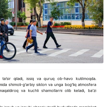
ta’sir qiladi, issiq va quruq ob-havo kutilmoqda.
mida shimoli-g‘arbiy siklon va unga bog‘liq atmosfera
maqaldiroq va kuchli shamollarni olib keladi, ba’zi