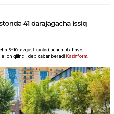
istonda 41 darajagacha issiq
cha 8-10-avgust kunlari uchun ob-havo
e’lon qilindi, deb xabar beradi
Kazinform
.