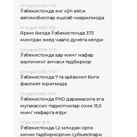
06 avgust 2026, 11:10
Ўзбекистонда энг кўп қайси
автомобиллар ишлаб чиқарилмоқда
05 avgust 2026, 11:15
Ярим йилда Ўзбекистонда 373
мингдан зиёд чақалоқ дунёга келди
04 avgust 2026, 17:15
Ўзбекистонда ҳар минг нафар
аҳолининг қанчаси тадбиркор
02 avgust 2026, 11:37
Ўзбекистонда 7 та ҳайвонот боғи
фаолият юритмоқда
01 avgust 2026, 12:10
Ўзбекистонда PhD даражасига эга
мутахассис-тадқиқотчилар сони 15,5
минг нафарга етди
31 iyul 2026, 16:15
Ўзбекистонда 1,2 млндан ортиқ
кичик тадбиркорлик субъектлари