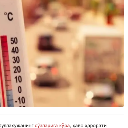
ибуллахужанинг
сўзларига кўра
, ҳаво ҳарорати