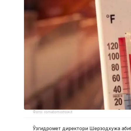
Фото: romatomorrow.it
Ўзгидромет директори Шерзодхужа Ҳаб