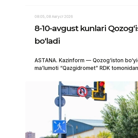
08:05, 08 Август 2026
8-10-avgust kunlari Qozog‘
bo‘ladi
ASTANA. Kazinform — Qozog‘iston bo‘yi
ma’lumoti “Qazgidromet” RDK tomonidan 