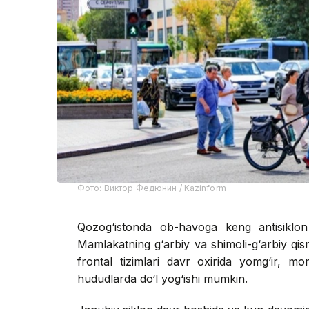
Фото: Виктор Федюнин / Kazinform
Qozog‘istonda ob-havoga keng antisiklon 
Mamlakatning g‘arbiy va shimoli-g‘arbiy qis
frontal tizimlari davr oxirida yomg‘ir, mo
hududlarda do‘l yog‘ishi mumkin.