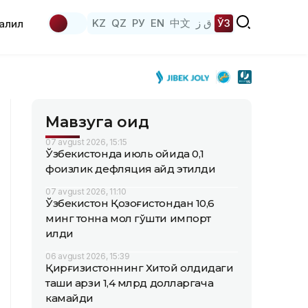
KZ
QZ
РУ
EN
中文
ق ز
ЎЗ
аҳлил
Мавзуга оид
07 avgust 2026, 15:15
Ўзбекистонда июль ойида 0,1
фоизлик дефляция қайд этилди
07 avgust 2026, 11:10
Ўзбекистон Қозоғистондан 10,6
минг тонна мол гўшти импорт
қилди
06 avgust 2026, 15:39
Қирғизистоннинг Хитой олдидаги
ташқи қарзи 1,4 млрд долларгача
камайди