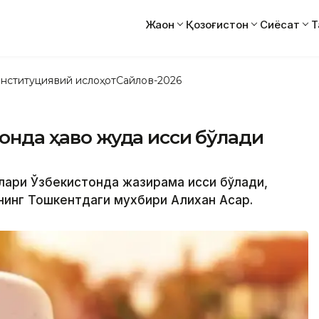
Жаҳон
Қозоғистон
Сиёсат
Т
нституциявий ислоҳот
Сайлов-2026
тонда ҳаво жуда иссиқ бўлади
нлари Ўзбекистонда жазирама иссиқ бўлади,
нинг Тошкентдаги мухбири Алихан Асқар.