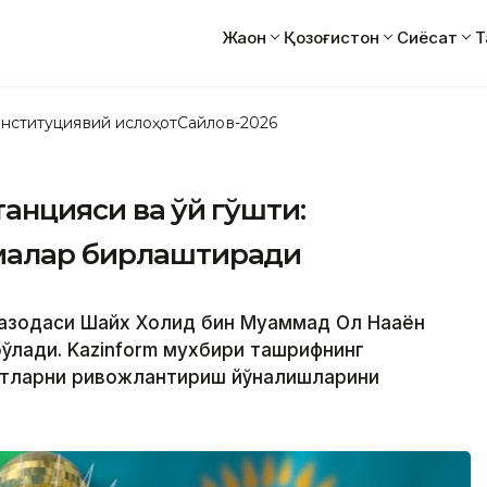
Жаҳон
Қозоғистон
Сиёсат
Т
нституциявий ислоҳот
Сайлов-2026
анцияси ва қўй гўшти:
ималар бирлаштиради
аҳзодаси Шайх Холид бин Муҳаммад Ол Наҳаён
ўлади. Kazinform мухбири ташрифнинг
батларни ривожлантириш йўналишларини