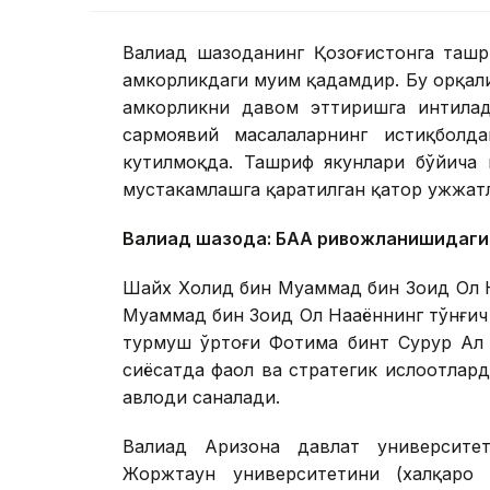
Валиаҳд шаҳзоданинг Қозоғистонга таш
ҳамкорликдаги муҳим қадамдир. Бу орқали
ҳамкорликни давом эттиришга интилад
сармоявий масалаларнинг истиқболда
кутилмоқда. Ташриф якунлари бўйича 
мустаҳкамлашга қаратилган қатор ҳужжа
Валиаҳд шаҳзода: БАА ривожланишидаги
Шайх Холид бин Муҳаммад бин Зоид Ол 
Муҳаммад бин Зоид Ол Наҳаённинг тўнғич 
турмуш ўртоғи Фотима бинт Сурур Ал 
сиёсатда фаол ва стратегик ислоҳотлар
авлоди саналади.
Валиаҳд Аризона давлат университе
Жоржтаун университетини (халқаро 