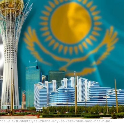
r-zhel-elektr-stantsiyasi-zhane-koy-et-kazakstan-men-baa-n-ne-