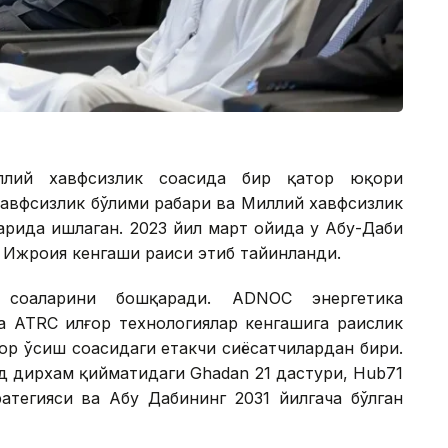
лий хавфсизлик соҳасида бир қатор юқори
авфсизлик бўлими раҳбари ва Миллий хавфсизлик
арида ишлаган. 2023 йил март ойида у Абу-Даби
к Ижроия кенгаши раиси этиб тайинланди.
соҳаларини бошқаради. ADNOC энергетика
а ATRC илғор технологиялар кенгашига раислик
ор ўсиш соҳасидаги етакчи сиёсатчилардан бири.
д дирхам қийматидаги Ghadan 21 дастури, Hub71
атегияси ва Абу Дабининг 2031 йилгача бўлган