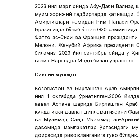
2023 йил март ойида Абу-Даби Валиаҳд 
муҳим хорижий тадбирларда қатнашди. Ё
Амирликлари номидан Рим Папаси Фра
Бразилияда бўлиб ўтган G20 саммитида
Фаттоҳ ас-Сиси ва Франция президент
Мелони, Жанубий Африка президенти С
биламиз. 2023 йил сентябрь ойида у Ҳ
вазир Нарендра Моди билан учрашган.
Сиёсий мулоқот
Қозоғистон ва Бирлашган Араб Амирли
йил 1 октябрда ўрнатилган.2006 йилд
аввал Астана шаҳрида Бирлашган Араб
кунда икки давлат дипломатиясини Фа
ва Муҳаммад Саид Муҳаммад ал-Арикий
давомида мамлакатлар ўртасидаги му
доирасида ривожланганига гувоҳ бўлдик.