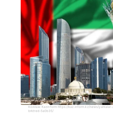
Коллаж: Kazinform https://kaz.inform.kz/news/yahtala
brktred-5a0b35/