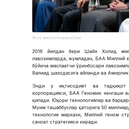
Фото: MediaOfficeAbuDhabi
2016 йилдан бери Шайх Холид мил
лавозимларда, жумладан, БАА Миллий х
бўйича маслаҳатчи ўринбосари лавозимл
Валиаҳд шаҳзодасига айланди ва Амирли
Энди у иқтисодиёт ва тадқиқот 
корпорацияси, БАА Геномик кенгаши в
қилади. Юқори технологиялар ва барқар
Муҳим ташаббуслар қаторига 50 миллиар
технология маркази, Миллий геном стр
саноат стратегияси киради.