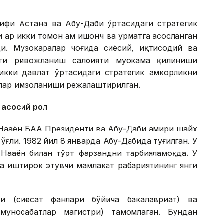
рифи Астана ва Абу-Даби ўртасидаги стратегик
 ҳар икки томон ҳам ишонч ва ҳурматга асосланган
и. Музокаралар чоғида сиёсий, иқтисодий ва
ги ривожланиш салоҳияти муҳокама қилиниши
икки давлат ўртасидаги стратегик ҳамкорликни
тлар имзоланиши режалаштирилган.
 асосий рол
Наҳаён БАА Президенти ва Абу-Даби амири шайх
ўғли. 1982 йил 8 январда Абу-Дабида туғилган. У
Наҳаён билан тўрт фарзандни тарбияламоқда. У
да иштирок этувчи мамлакат раҳбариятининг янги
ти (сиёсат фанлари бўйича бакалавриат) ва
муносабатлар магистри) тамомлаган. Бундан