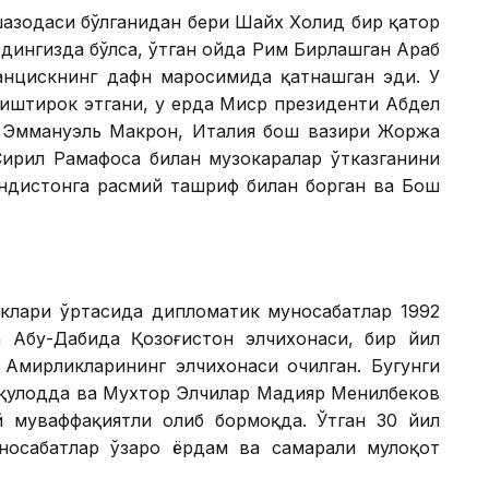
шаҳзодаси бўлганидан бери Шайх Холид бир қатор
дингизда бўлса, ўтган ойда Рим Бирлашган Араб
нцискнинг дафн маросимида қатнашган эди. У
 иштирок этгани, у ерда Миср президенти Абдел
и Эммануэль Макрон, Италия бош вазири Жоржа
ирил Рамафоса билан музокаралар ўтказганини
индистонга расмий ташриф билан борган ва Бош
клари ўртасида дипломатик муносабатлар 1992
а Абу-Дабида Қозоғистон элчихонаси, бир йил
 Амирликларининг элчихонаси очилган. Бугунги
вқулодда ва Мухтор Элчилар Мадияр Менилбеков
 муваффақиятли олиб бормоқда. Ўтган 30 йил
носабатлар ўзаро ёрдам ва самарали мулоқот