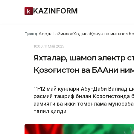
KAZINFORM
Ақорда
Тайинлов
Ҳодиса
Қонун ва интизом
Ко
Тренд:
10:00, 11 Май 2025
Яхталар, шамол электр ст
Қозоғистон ва БААни н
11-12 май кунлари Абу-Даби Валиаҳд ш
расмий ташриф билан Қозоғистонда б
аҳамияти ва икки томонлама муноса
таҳлил қилди.