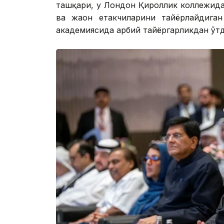
ташқари, у Лондон Қироллик коллежида
ва жаҳон етакчиларини тайёрлайдиган
академиясида ҳарбий тайёргарликдан ўтд