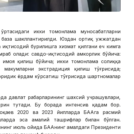
ўртасидаги икки томонлама муносабатларни
й база шакллантирилди. Юздан ортиқ ҳужжатдан
 иқтисодий бурилишга хизмат қилгани ҳеч кимга
мраб олади: савдо-иқтисодий ҳамкорлик бўйича:
 ҳимоя қилиш бўйича; икки томонлама солиққа
 маҳкумларни экстрадиция қилиш тўғрисида;
юридик ёрдам кўрсатиш тўғрисида шартномалар
рда давлат раҳбарларининг шахсий учрашувлари,
ўрин тутади. Бу борада интенсив қадам бор.
оқаев 2020 ва 2023 йилларда БААга расмий
ларда эса амалий ташрифлар билан бўлган.
илнинг июль ойида БААнинг амалдаги Президенти