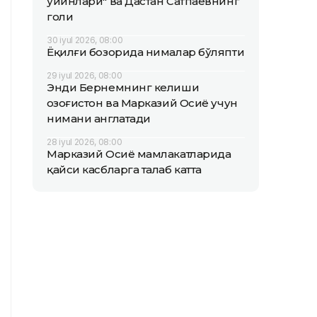
ўйинлари" ва Дастан Сатпаевнинг
голи
30 iyul 2026, 08:00
Ёқилғи бозорида нималар бўляпти
29 iyul 2026, 08:00
Энди Бернемнинг келиши
Қозоғистон ва Марказий Осиё учун
нимани англатади
28 iyul 2026, 08:00
Марказий Осиё мамлакатларида
қайси касбларга талаб катта