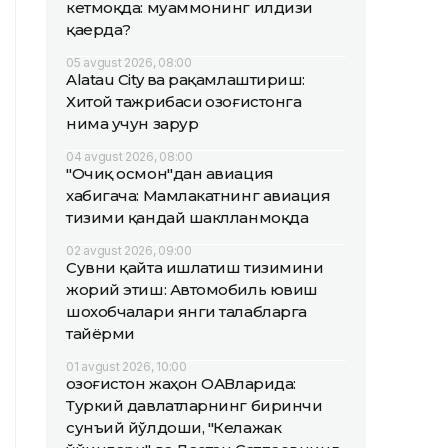
кетмоқда: муаммонинг илдизи
қаерда?
05 avgust 2026, 08:00
Alatau City ва рақамлаштириш:
Хитой тажрибаси Қозоғистонга
нима учун зарур
04 avgust 2026, 08:00
"Очиқ осмон"дан авиация
хабигача: Мамлакатнинг авиация
тизими қандай шаклланмоқда
02 avgust 2026, 09:00
Сувни қайта ишлатиш тизимини
жорий этиш: Автомобиль ювиш
шохобчалари янги талабларга
тайёрми
01 avgust 2026, 10:00
Қозоғистон жаҳон ОАВларида:
Туркий давлатларнинг биринчи
сунъий йўлдоши, "Келажак