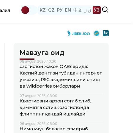
KZ
QZ
РУ
EN
中文
ق ز
ЎЗ
аҳлил
Мавзуга оид
08 avgust 2026, 10:00
Қозоғистон жаҳон ОАВларида:
Каспий денгизи тубидан интернет
ўтказиш, PSG академиясини очиш
ва Wildberries омборлари
07 avgust 2026, 08:00
Квартирани арзон сотиб олиб,
қимматга сотиш: Қозоғистонда
флиппинг қандай ишлайди
06 avgust 2026, 08:00
Нима учун болалар семириб