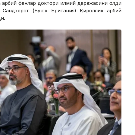
 ҳарбий фанлар доктори илмий даражасини олди
 Сандхерст (Буюк Британия) Қироллик ҳарбий
и.