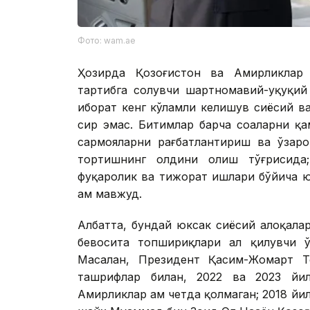
Фото: wam.ae
Ҳозирда Қозоғистон ва Амирликлар 
тартибга солувчи шартномавий-ҳуқуқи
иборат кенг кўламли келишув сиёсий ва
сир эмас. Битимлар барча соҳаларни қа
сармояларни рағбатлантириш ва ўзаро
тортишнинг олдини олиш тўғрисида;
фуқаролик ва тижорат ишлари бўйича 
ҳам мавжуд.
Албатта, бундай юксак сиёсий алоқала
бевосита топшириқлари ҳал қилувчи 
Масалан, Президент Қасим-Жомарт Т
ташрифлар билан, 2022 ва 2023 йил
Амирликлар ҳам четда қолмаган; 2018 й