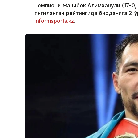
чемпиони Жанибек Алимханули (17-0,
янгиланган рейтингида бирданига 2-ў
Informsports.kz
.