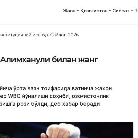
Жаҳон
Қозоғистон
Сиёсат
Т
нституциявий ислоҳот
Сайлов-2026
Алимханули билан жанг
йича ўрта вазн тоифасида вақтинча жаҳон
с WBO йўналиши соҳиби, қозоғистонлик
зишга рози бўлди, деб хабар беради