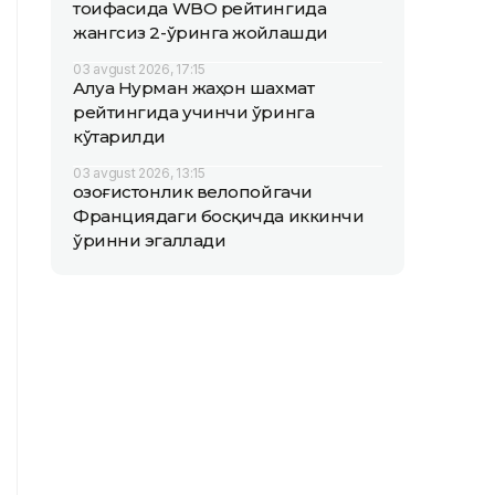
тоифасида WBO рейтингида
жангсиз 2-ўринга жойлашди
03 avgust 2026, 17:15
Алуа Нурман жаҳон шахмат
рейтингида учинчи ўринга
кўтарилди
03 avgust 2026, 13:15
Қозоғистонлик велопойгачи
Франциядаги босқичда иккинчи
ўринни эгаллади