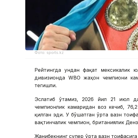
Фото: sports.kz
Рейтингда ундан фақат мексикалик ю
дивизионда WBО жаҳон чемпиони кам
тегишли.
Эслатиб ўтамиз, 2026 йил 21 июл д
чемпионлик камаридан воз кечиб, 76,2
қилган эди. У бўшатган ўрта вазн тои
вақтинчалик чемпион, британиялик Дензел
Жанибекнинг супер ўрта вазн тоифасига 