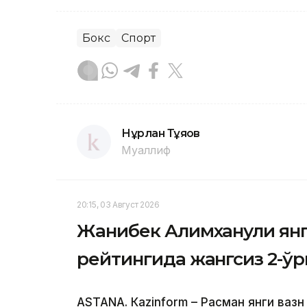
Бокс
Спорт
Нұрлан Тұяқов
Муаллиф
20:15, 03 Август 2026
Жанибек Алимханули ян
рейтингида жангсиз 2-ў
ASTANА. Кazinform – Расман янги вазн