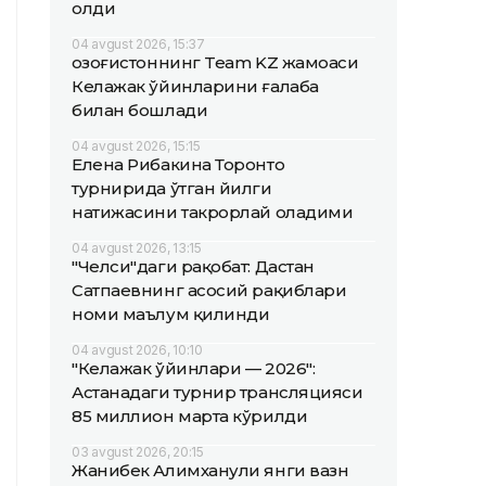
олди
04 avgust 2026, 15:37
Қозоғистоннинг Team KZ жамоаси
Келажак ўйинларини ғалаба
билан бошлади
04 avgust 2026, 15:15
Елена Рибакина Торонто
турнирида ўтган йилги
натижасини такрорлай оладими
04 avgust 2026, 13:15
"Челси"даги рақобат: Дастан
Сатпаевнинг асосий рақиблари
номи маълум қилинди
04 avgust 2026, 10:10
"Келажак ўйинлари — 2026":
Астанадаги турнир трансляцияси
85 миллион марта кўрилди
03 avgust 2026, 20:15
Жанибек Алимханули янги вазн