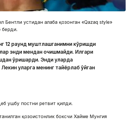
 Бентли устидан ғалаба қозонган «Qazaq style»
 берди.
нг 12 раунд муштлашганимни кўришди
улар энди мендан қочишмайди. Илгари
дан қўрқишарди. Энди уларда
 Лекин уларга менинг тайёрлаб қўйган
еб ушбу постни ретвит қилди.
 танилган қозоғистонлик боксчи Хайме Мунгия