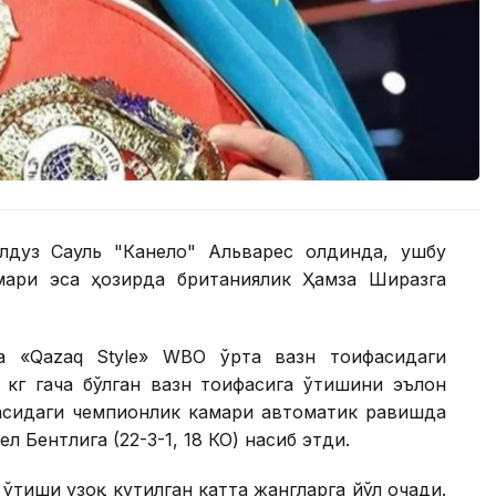
лдуз Сауль "Канело" Альварес олдинда, ушбу
ари эса ҳозирда британиялик Ҳамза Ширазга
а «Qazaq Style» WВО ўрта вазн тоифасидаги
 кг гача бўлган вазн тоифасига ўтишини эълон
фасидаги чемпионлик камари автоматик равишда
 Бентлига (22-3-1, 18 КО) насиб этди.
ўтиши узоқ кутилган катта жангларга йўл очади.