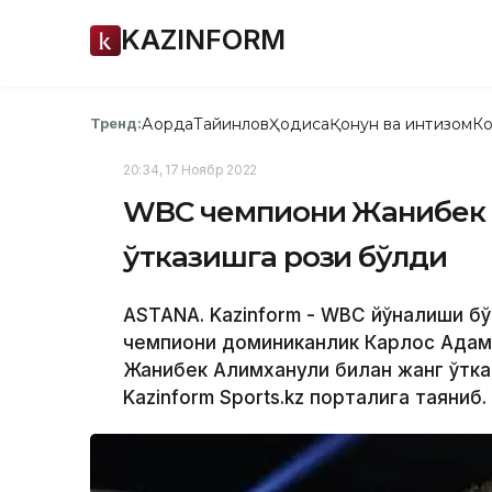
KAZINFORM
Ақорда
Тайинлов
Ҳодиса
Қонун ва интизом
Ко
Тренд:
20:34, 17 Ноябр 2022
WBC чемпиони Жанибек 
ўтказишга рози бўлди
ASTANA. Kazinform - WBC йўналиши бў
чемпиони доминиканлик Карлос Адаме
Жанибек Алимханули билан жанг ўтка
Kazinform Sports.kz порталига таяниб.