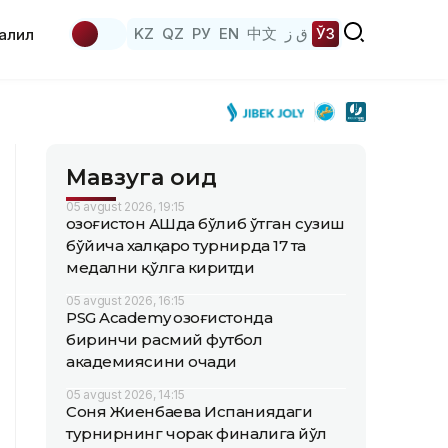
KZ
QZ
РУ
EN
中文
ق ز
ЎЗ
аҳлил
Мавзуга оид
05 avgust 2026, 19:15
Қозоғистон АҚШда бўлиб ўтган сузиш
бўйича халқаро турнирда 17 та
медални қўлга киритди
05 avgust 2026, 16:15
PSG Academy Қозоғистонда
биринчи расмий футбол
академиясини очади
05 avgust 2026, 14:15
Соня Жиенбаева Испаниядаги
турнирнинг чорак финалига йўл