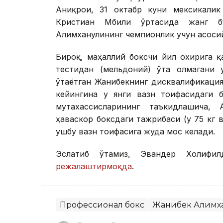
Аниқроғи, 31 октабр куни мексикали
Кристиан Мбили ўртасида жанг б
Алимханулининг чемпионлик учун асоси
Бироқ, маҳаллий боксчи йил охирига 
тестидан (мельдоний) ўта олмагани 
ўтаётган Жанибекнинг дисквалификаци
кейингина у янги вазн тоифасидаги 
мутахассисларининг таъкидлашича,
ҳаваскор боксдаги тажрибаси (у 75 кг 
ушбу вазн тоифасига жуда мос келади.
Эслатиб ўтамиз, Эвандер Холифил
режалаштирмоқда
.
Профессионал бокс
Жанибек Алимх