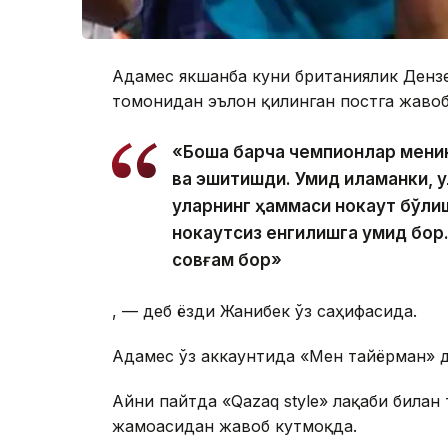
Адамес якшанба куни британиялик Дензел
томонидан эълон қилинган постга жавоб
«Бошқа барча чемпионлар мени
ва эшитишди. Умид қиламанки, 
уларнинг ҳаммаси нокаут бўлиш
нокаутсиз енгилишга умид бор.
совғам бор»
, — деб ёзди Жанибек ўз саҳифасида.
Адамес ўз аккаунтида «Мен тайёрман» д
Айни пайтда «Qazaq style» лақаби билан
жамоасидан жавоб кутмоқда.