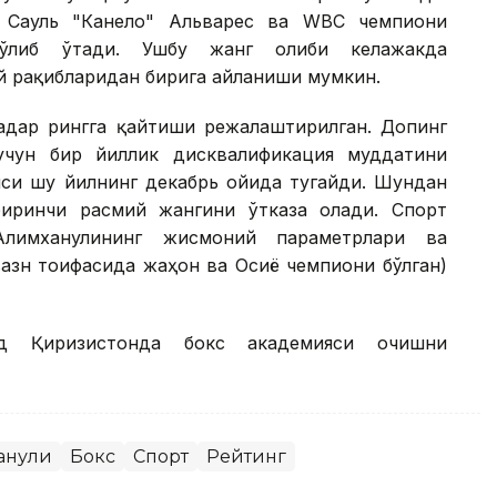
к Сауль "Канело" Альварес ва WВC чемпиони
ўлиб ўтади. Ушбу жанг ғолиби келажакда
й рақибларидан бирига айланиши мумкин.
қадар рингга қайтиши режалаштирилган. Допинг
учун бир йиллик дисквалификация муддатини
яси шу йилнинг декабрь ойида тугайди. Шундан
биринчи расмий жангини ўтказа олади. Спорт
 Алимханулининг жисмоний параметрлари ва
вазн тоифасида жаҳон ва Осиё чемпиони бўлган)
д Қирғизистонда бокс академияси очишни
анули
Бокс
Спорт
Рейтинг