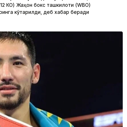
 12 КО) Жаҳон бокс ташкилоти (WBО)
ринга кўтарилди, деб хабар беради