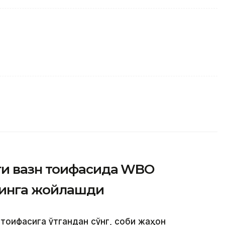
ги вазн тоифасида WBO
ринга жойлашди
 тоифасига ўтгандан сўнг, собиқ жаҳон