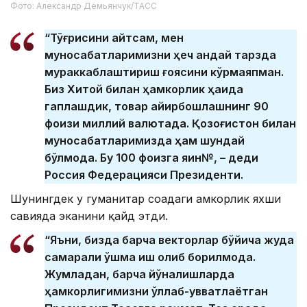
Фото: Александр Демьянчук/ТАСС
“Тўғрисини айтсам, мен
муносабатларимизни ҳеч қандай тарзда
мураккаблаштириш ғоясини кўрмаяпман.
Биз Хитой билан ҳамкорлик ҳақида
гаплашдик, товар айирбошлашнинг 90
фоизи миллий валютада. Қозоғистон билан
муносабатларимизда ҳам шундай
бўлмоқда. Бу 100 фоизга яқин№, – деди
Россия Федерацияси Президенти.
Шунингдек у гуманитар соҳадаги ҳамкорлик яхши
савияда эканини қайд этди.
“Яъни, бизда барча векторлар бўйича жуда
самарали қўшма иш олиб борилмоқда.
Жумладан, барча йўналишларда
ҳамкорлигимизни қўллаб-қувватлаётган