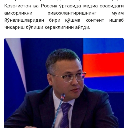
Қозоғистон ва Россия ўртасида медиа соҳасидаги
ҳамкорликни ривожлантиришнинг муҳим
йўналишларидан бири қўшма контент ишлаб
чиқариш бўлиши кераклигини айтди.