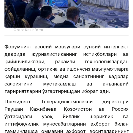
Фото: Kazinform
Форумнинг асосий мавзулари сунъий интеллект
даврида журналистиканинг истиқболлари ва
қийинчиликлари, рақамли технологиялардан
фойдаланиш, ортиқча ва ишончсиз маълумотларга
қарши курашиш, медиа саноатининг кадрлар
салоҳиятини мустаҳкамлаш ва анъанавий
таҳририятларни ўзгартиришдан иборат эди.
Президент Телерадиокомплекси директори
Раушан Қажибаева Қозоғистон ва Россия
ўртасидаги узоқ йиллик шериклик ва
иттифоқчилик муносабатларини ахборот билан
таъминлашда оммавий ахборот воситаларининг