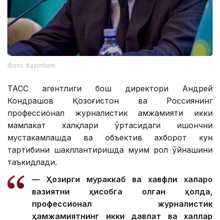
Фото: Kazinform
ТАСС агентлиги бош директори Андрей
Кондрашов Қозоғистон ва Россиянинг
профессионал журналистик ҳамжамияти икки
мамлакат халқлари ўртасидаги ишончни
мустаҳкамлашда ва объектив ахборот кун
тартибини шакллантиришда муҳим рол ўйнашини
таъкидлади.
— Ҳозирги мураккаб ва хавфли халқаро
вазиятни ҳисобга олган ҳолда,
профессионал журналистик
ҳамжамиятнинг икки давлат ва халқлар