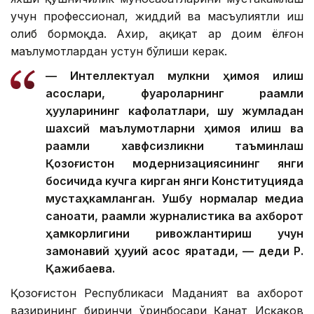
учун профессионал, жиддий ва масъулиятли иш
олиб бормоқда. Ахир, ҳақиқат ҳар доим ёлғон
маълумотлардан устун бўлиши керак.
— Интеллектуал мулкни ҳимоя қилиш
асослари, фуқароларнинг рақамли
ҳуқуқларининг кафолатлари, шу жумладан
шахсий маълумотларни ҳимоя қилиш ва
рақамли хавфсизликни таъминлаш
Қозоғистон модернизациясининг янги
босқичида кучга кирган янги Конституцияда
мустаҳкамланган. Ушбу нормалар медиа
саноати, рақамли журналистика ва ахборот
ҳамкорлигини ривожлантириш учун
замонавий ҳуқуқий асос яратади, — деди Р.
Қажибаева.
Қозоғистон Республикаси Маданият ва ахборот
вазирининг биринчи ўринбосари Қанат Исқақов