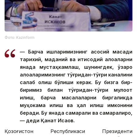
Фото: Kazinform
— Барча ишларимизнинг асосий мақсади
тарихий, маданий ва иқтисодий алоқаларни
янада мустаҳкамлаш, шунингдек, ўзаро
алоқаларимизнинг тўғридан-тўғри каналини
сақлаб қолиш бўлиши керак. Бу бизга бир-
биримиз билан тўғридан-тўғри мулоқот
қилиш, барча масалаларни биргаликда
муҳокама қилиш ва ҳал қилиш имконини
беради. Бу янада самарали ва самаралироқ,
— деди Қанат Исқақов.
Қозоғистон Республикаси Президенти