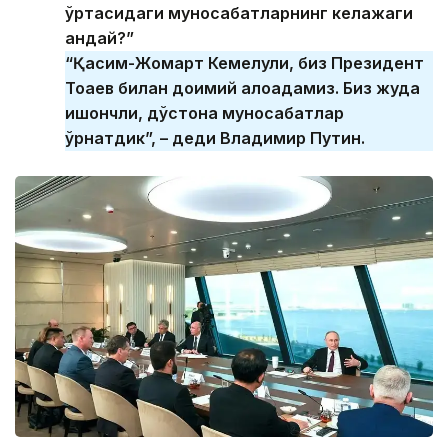
ўртасидаги муносабатларнинг келажаги
қандай?”
“Қасим-Жомарт Кемелули, биз Президент
Тоқаев билан доимий алоқадамиз. Биз жуда
ишончли, дўстона муносабатлар
ўрнатдик”, – деди Владимир Путин.