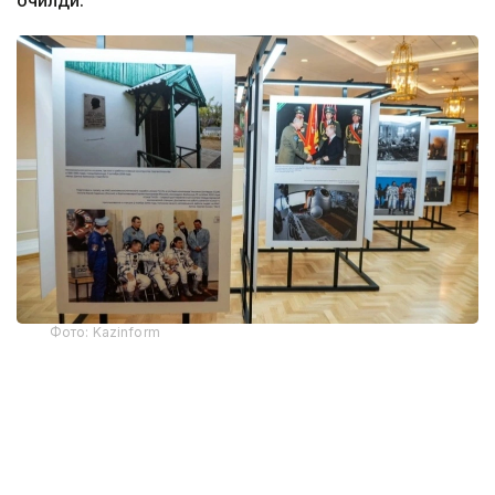
очилди.
Фото: Kazinform
Фотокўргазма - Қозоғистон Президенти
Телерадиокомплекси ва ИТАР-ТАСС ахборот
агентлигининг қўшма лойиҳаси. Бойқўнғир
тарихини акс эттирувчи экспозицияда икки медиа