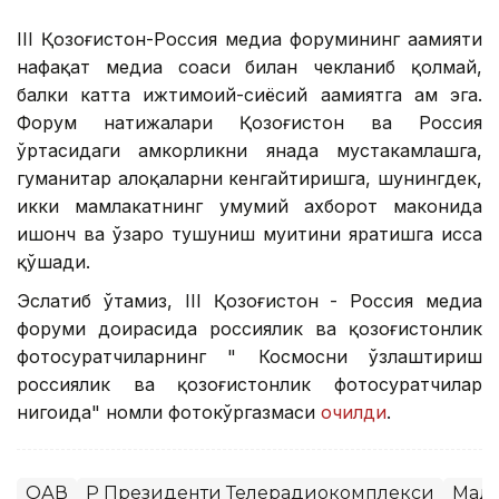
III Қозоғистон-Россия медиа форумининг аҳамияти
нафақат медиа соҳаси билан чекланиб қолмай,
балки катта ижтимоий-сиёсий аҳамиятга ҳам эга.
Форум натижалари Қозоғистон ва Россия
ўртасидаги ҳамкорликни янада мустаҳкамлашга,
гуманитар алоқаларни кенгайтиришга, шунингдек,
икки мамлакатнинг умумий ахборот маконида
ишонч ва ўзаро тушуниш муҳитини яратишга ҳисса
қўшади.
Эслатиб ўтамиз, III Қозоғистон - Россия медиа
форуми доирасида россиялик ва қозоғистонлик
фотосуратчиларнинг " Космосни ўзлаштириш
россиялик ва қозоғистонлик фотосуратчилар
нигоҳида" номли фотокўргазмаси
очилди
.
ОАВ
ҚР Президенти Телерадиокомплекси
Мад