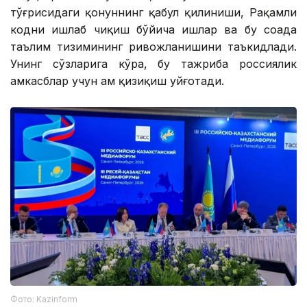
тўғрисидаги қонуннинг қабул қилиниши, Рақамли
кодни ишлаб чиқиш бўйича ишлар ва бу соҳада
таълим тизимининг ривожланишини таъкидлади.
Унинг сўзларига кўра, бу тажриба россиялик
ҳамкасблар учун ҳам қизиқиш уйғотади.
Фото: Kazinform