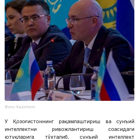
Фото: Kazinform
У Қозоғистоннинг рақамлаштириш ва сунъий
интеллектни ривожлантириш соҳасидаги
ютуқларига тўхталиб, сунъий интеллект