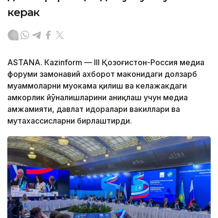
керак
ASTANА. Кazinform — III Қозоғистон-Россия медиа
форуми замонавий ахборот маконидаги долзарб
муаммоларни муҳокама қилиш ва келажакдаги
ҳамкорлик йўналишларини аниқлаш учун медиа
ҳамжамияти, давлат идоралари вакиллари ва
мутахассисларни бирлаштирди.