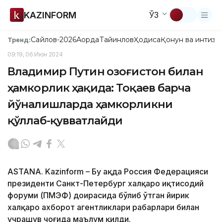
KAZINFORM
ЎЗ
Сайлов-2026
Ақорда
Тайинлов
Ҳодиса
Қонун ва интизо
Тренд:
09:19, 06 Июн 2024
Владимир Путин Қозоғистон билан
ҳамкорлик ҳақида: Тоқаев барча
йўналишларда ҳамкорликни
қўллаб-қувватлайди
ASTANA. Kazinform – Бу ҳақда Россия Федерацияси
президенти Санкт-Петербург халқаро иқтисодий
форуми (ПМЭФ) доирасида бўлиб ўтган йирик
халқаро ахборот агентликлари раҳбарлари билан
учрашув чоғида маълум қилди.