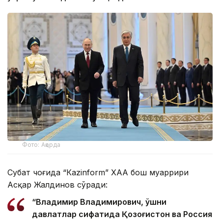
Фото: Ақорда
Суҳбат чоғида “Каzinform” ХАА бош муҳаррири
Асқар Жалдинов сўради:
“Владимир Владимирович, қўшни
давлатлар сифатида Қозоғистон ва Россия