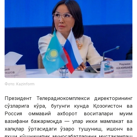
Фото: Kazinform
Президент Телерадиокомплекси директорининг
сўзларига кўра, бугунги кунда Қозоғистон ва
Россия оммавий ахборот воситалари муҳим
вазифани бажармоқда — улар икки мамлакат ва
халқлар ўртасидаги ўзаро тушуниш, ишонч ва
яхши қўшничилик муносабатларини мустаҳкамлаш