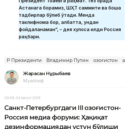
Президент Тоқаевга раҳмат. Тез орада
Астанага борамиз, ШҲТ саммити ва бошқа
тадбирлар бўлиб ўтади. Менда
таклифнома бор, албатта, ундан
фойдаланаман”, – дея хулоса қилди Россия
раҳбари.
ҚР Президенти
Владимир Путин
Қозоғистон
Қа
Жарасқан Нұрыбаев
Муаллиф
09:08, 04 Август 2026
Санкт-Петербургдаги III Қозоғистон-
Россия медиа форуми: Ҳақиқат
дезинформациядан устун бўлиши