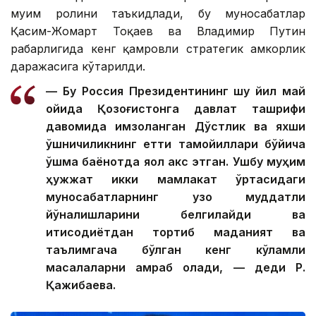
муҳим ролини таъкидлади, бу муносабатлар
Қасим-Жомарт Тоқаев ва Владимир Путин
раҳбарлигида кенг қамровли стратегик ҳамкорлик
даражасига кўтарилди.
— Бу Россия Президентининг шу йил май
ойида Қозоғистонга давлат ташрифи
давомида имзоланган Дўстлик ва яхши
қўшничиликнинг етти тамойиллари бўйича
қўшма баёнотда яққол акс этган. Ушбу муҳим
ҳужжат икки мамлакат ўртасидаги
муносабатларнинг узоқ муддатли
йўналишларини белгилайди ва
иқтисодиётдан тортиб маданият ва
таълимгача бўлган кенг кўламли
масалаларни қамраб олади, — деди Р.
Қажибаева.