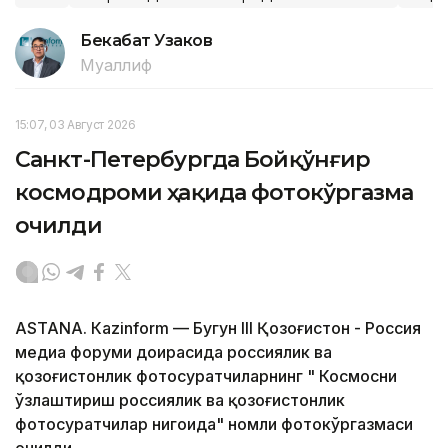
Бекабат Узаков
Муаллиф
15:07, 03 Август 2026
Санкт-Петербургда Бойқўнғир
космодроми ҳақида фотокўргазма
очилди
ASTANA. Кazinform — Бугун III Қозоғистон - Россия
медиа форуми доирасида россиялик ва
қозоғистонлик фотосуратчиларнинг " Космосни
ўзлаштириш россиялик ва қозоғистонлик
фотосуратчилар нигоҳида" номли фотокўргазмаси