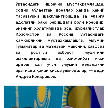
ўртасидаги ишончни мустаҳкамлашда,
содир бўлаётган воқеалар ҳақида ҳақиқий
тасаввурни шакллантиришда ва уларга
адолатли баҳо беришдаги роли ноёбдир.
Бизнинг ҳолатимизда эса, журналистлар
Қозоғистон ва Россия ўртасидаги
ҳамкорликни мустаҳкамлашга, умумий
гуманитар ва маънавий маконни, хавфсиз
ва ростгўй ахборот муҳитини
шакллантиришга ва охир-оқибат икки
қардош халқ учун умумий келажакни
яратишга ҳақиқий ҳисса қўшмоқдалар, — деди
Андрей Кондрашов.