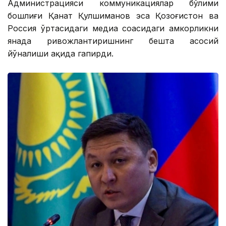
Администрацияси коммуникациялар бўлими
бошлиғи Қанат Қулшиманов эса Қозоғистон ва
Россия ўртасидаги медиа соҳасидаги ҳамкорликни
янада ривожлантиришнинг бешта асосий
йўналиши ҳақида гапирди.