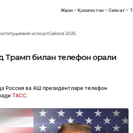
Жаҳон
Қозоғистон
Сиёсат
Т
нституциявий ислоҳот
Сайлов-2026
 Трамп билан телефон орқали
да Россия ва АҚШ президентлари телефон
еради
ТАСС
.