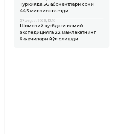
Туркияда 5G абонентлари сони
44,5 миллионга етди
07 avgust 2026, 12:10
Шимолий қутбдаги илмий
экспедицияга 22 мамлакатнинг
ўқувчилари йўл олишди