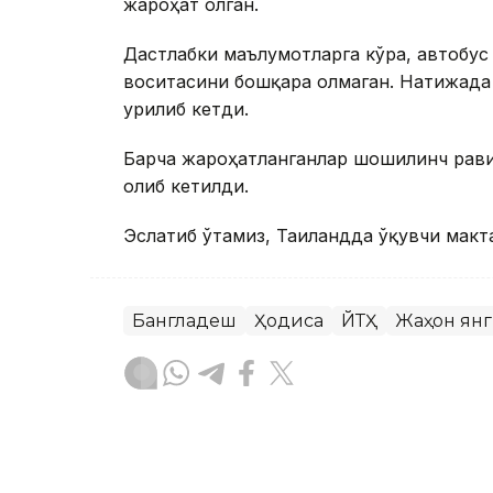
жароҳат олган.
Дастлабки маълумотларга кўра, автобус
воситасини бошқара олмаган. Натижада 
урилиб кетди.
Барча жароҳатланганлар шошилинч рави
олиб кетилди.
Эслатиб ўтамиз, Таиландда ўқувчи макт
Бангладеш
Ҳодиса
ЙТҲ
Жаҳон ян
Бекабат Узаков