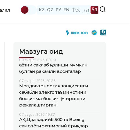
KZ
QZ
РУ
EN
中文
ق ز
ЎЗ
аҳлил
Мавзуга оид
08 avgust 2026, 09:00
Ҳаётни сақлаб қолиши мумкин
бўлган рақамли воситалар
07 avgust 2026, 20:36
Молдова энергия танқислиги
сабабли электр таъминотини
босқичма-босқич ўчиришни
режалаштирган
07 avgust 2026, 19:37
АҚШда қарийб 500 та Boeing
самолёти эҳтимолий ёриқлар