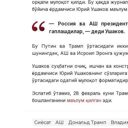
орқали мулоқот қилди. Бу ҳақда журна
бўйича ёрдамчиси Юрий Ушаков маълум 
— Россия ва АҚШ президент
гаплашдилар, — деди Ушаков.
Бу Путин ва Трамп ўртасидаги икки
шунингдек, АҚШ ва Исроил Эронга ҳужум
Ушаков суҳбатни очиқ, ишчан ва конст
ёрдамчиси Юрий Ушаковнинг сўзларига 
ўртасидаги одатий мулоқот форматидир
Эслатиб ўтамиз, 28 февраль куни Тра
бошланганини
маълум қилган
эди.
Сиёсат
АҚШ
Дональд Трамп
Влади