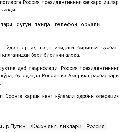
листларга Россия президентининг халқаро ишлар
қилди.
лари бугун тунда телефон орқали
 ойдан ортиқ вақт ичидаги биринчи суҳбат,
 қилганидан бери биринчи алоқа.
руктив деб таърифлади. Россия президентининг
кўра, бу одатда Россия ва Америка раҳбарлари
.
мп Эронга қарши кенг кўламли ҳарбий операция
мир Путин
Жаҳон янгиликлари
Россия