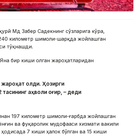
урй Мд Забер Садекнинг сўзларига кўра,
 240 километр шимоли-шарқда жойлашган
си тўқнашди.
 Яна бир киши олган жароҳатларидан
и жароҳат олди. Ҳозирги
 тасининг аҳволи оғир, – деди
инан 197 километр шимоли-ғарбда жойлашган
ёнғин ва фуқаролик мудофааси хизмати вакили
 ҳодисада 7 киши ҳалок бўлган ва 15 киши