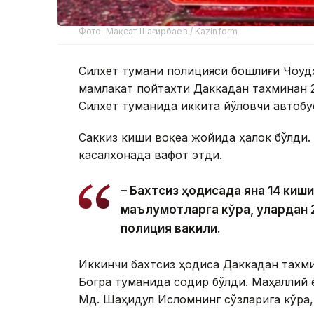
Фото: Мақсат Шағирбаев / Kazinform
Силхет тумани полицияси бошлиғи Чоудҳ
мамлакат пойтахти Даккадан тахминан
Силхет туманида иккита йўловчи автобу
Саккиз киши воқеа жойида ҳалок бўлди.
касалхонада вафот этди.
– Бахтсиз ҳодисада яна 14 киш
маълумотларга кўра, улардан 2
полиция вакили.
Иккинчи бахтсиз ҳодиса Даккадан тахм
Богра туманида содир бўлди. Маҳаллий 
Мд. Шаҳидул Исломнинг сўзларига кўра,