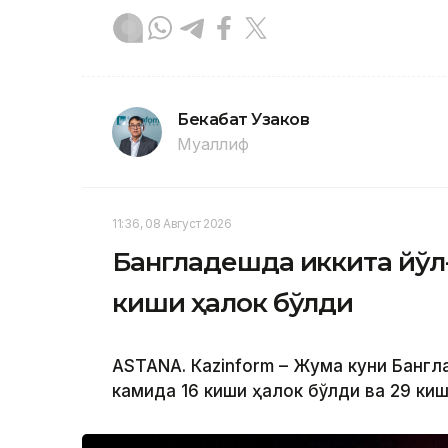
Бекабат Узаков
Муаллиф
11:36, 08 Август 2026
Бангладешда иккита йўл
киши ҳалок бўлди
ASTANА. Кazinform – Жума куни Банг
камида 16 киши ҳалок бўлди ва 29 ки