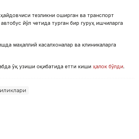
 ҳайдовчиси тезликни оширган ва транспорт
автобус йўл четида турган бир гуруҳ ишчиларга
шда маҳаллий касалхоналар ва клиникаларга
абда ўқ узиши оқибатида етти киши
ҳалок бўлди
.
гиликлари