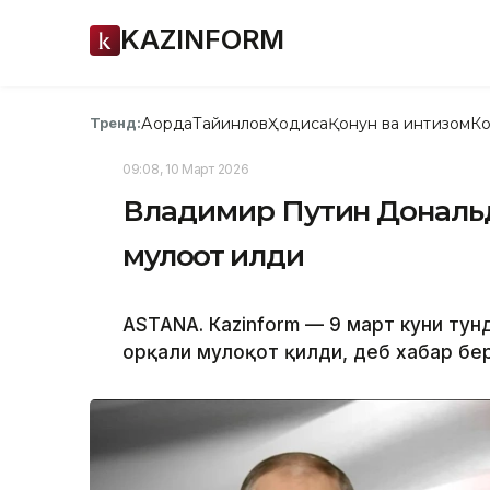
KAZINFORM
Ақорда
Тайинлов
Ҳодиса
Қонун ва интизом
Ко
Тренд:
09:08, 10 Март 2026
Владимир Путин Дональд
мулоқот қилди
ASTANА. Кazinform — 9 март куни тун
орқали мулоқот қилди, деб хабар б