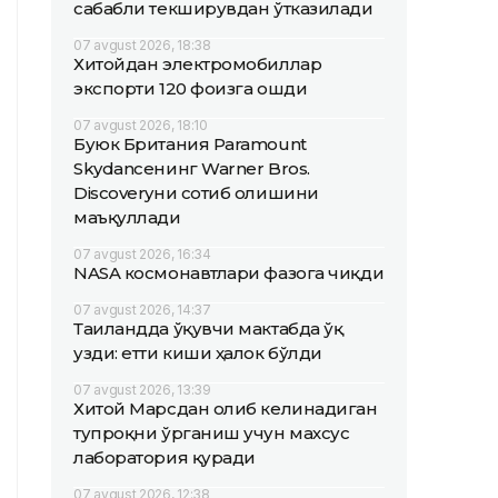
сабабли текширувдан ўтказилади
07 avgust 2026, 18:38
Хитойдан электромобиллар
экспорти 120 фоизга ошди
07 avgust 2026, 18:10
Буюк Британия Paramount
Skydanceнинг Warner Bros.
Discoveryни сотиб олишини
маъқуллади
07 avgust 2026, 16:34
NASA космонавтлари фазога чиқди
07 avgust 2026, 14:37
Таиландда ўқувчи мактабда ўқ
узди: етти киши ҳалок бўлди
07 avgust 2026, 13:39
Хитой Марсдан олиб келинадиган
тупроқни ўрганиш учун махсус
лаборатория қуради
07 avgust 2026, 12:38