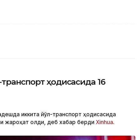
-транспорт ҳодисасида 16
ладешда иккита йўл-транспорт ҳодисасида
ши жароҳат олди, деб хабар берди
Xinhua
.