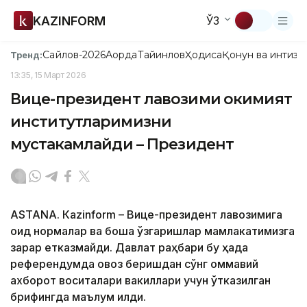
KAZINFORM
ЎЗ
Сайлов-2026
Ақорда
Тайинлов
Ҳодиса
Қонун ва интизо
Тренд:
13:35, 15 Март 2026
Вице-президент лавозими ҳокимият
институтларимизни
мустаҳкамлайди – Президент
ASTANА. Кazinform – Вице-президент лавозимига
оид нормалар ва бошқа ўзгаришлар мамлакатимизга
зарар етказмайди. Давлат раҳбари бу ҳақда
референдумда овоз беришдан сўнг оммавий
ахборот воситалари вакиллари учун ўтказилган
брифингда маълум қилди.