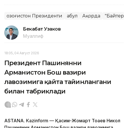
Қозоғистон Президенти
Қабул
Ақорда
"Байтере
Бекабат Узаков
Муаллиф
18:05, 04 Август 2026
Президент Пашинянни
Арманистон Бош вазири
лавозимига қайта тайинлангани
билан табриклади
ASTANА. Кazinform — Қасим-Жомарт Тоқаев Никол
Пашинянни Арманистон Бош вазири лавозимига