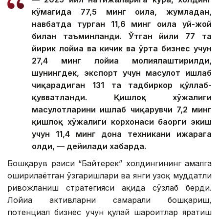
кўмагида 77,5 минг оила, жумладан,
навбатда турган 11,6 минг оила уй-жой
билан таъминланди. Ўтган йили 77 та
йирик лойиҳа ва кичик ва ўрта бизнес учун
27,4 минг лойиҳа молиялаштирилди,
шунингдек, экспорт учун маҳсулот ишлаб
чиқарадиган 131 та тадбиркор қўллаб-
қувватланди. Қишлоқ хўжалиги
маҳсулотларини ишлаб чиқарувчи 7,2 минг
қишлоқ хўжалиги корхонаси баҳорги экиш
учун 11,4 минг дона техникани ижарага
олди, — дейилади хабарда.
Бошқарув раиси “Байтерек” холдингининг амалга
оширилаётган ўзгаришлари ва янги узоқ муддатли
ривожланиш стратегияси ҳақида сўзлаб берди.
Лойиҳа активларни самарали бошқариш,
потенциал бизнес учун қулай шароитлар яратиш