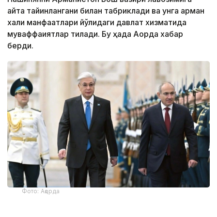
қайта тайинлангани билан табриклади ва унга арман
халқи манфаатлари йўлидаги давлат хизматида
муваффақиятлар тилади. Бу ҳақда Ақорда хабар
берди.
Фото: Ақорда