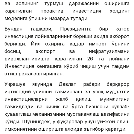
ва аҳолининг турмуш даражасини оширишга
қаратилган проактив инвестиция холдинг
моделига ўтишни назарда тутади.
Бундан ташқари, Президентга бир қатор
инвестиция лойиҳаларининг бориши ҳақида ахборот
берилди. Йил охирига қадар импорт ўрнини
босиш, экспорт ва инфратузилмани
ривожлантиришга қаратилган 26 та лойиҳани
Инвестиция кенгашига кўриб чиқиш учун тақдим
этиш режалаштирилган.
Учрашув якунида Давлат раҳбари барқарор
иқтисодий ўсишни таъминлаш ва узоқ муддатли
инвестицияларни жалб қилиш муҳимлигини
таъкидлади ва кичик ва ўрта бизнесни қўллаб-
қувватлаш механизмини мустаҳкамлаш вазифасини
қўйди. Шунингдек, у фуқаролар учун уй-жой олиш
имкониятини оширишга алоҳида эътибор қаратди.