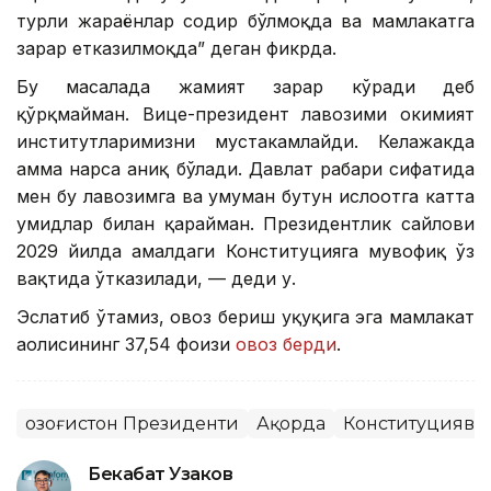
турли жараёнлар содир бўлмоқда ва мамлакатга
зарар етказилмоқда” деган фикрда.
Бу масалада жамият зарар кўради деб
қўрқмайман. Вице-президент лавозими ҳокимият
институтларимизни мустаҳкамлайди. Келажакда
ҳамма нарса аниқ бўлади. Давлат раҳбари сифатида
мен бу лавозимга ва умуман бутун ислоҳотга катта
умидлар билан қарайман. Президентлик сайлови
2029 йилда амалдаги Конституцияга мувофиқ ўз
вақтида ўтказилади, — деди у.
Эслатиб ўтамиз, овоз бериш ҳуқуқига эга мамлакат
аҳолисининг 37,54 фоизи
овоз берди
.
Қозоғистон Президенти
Ақорда
Конституцияви
Бекабат Узаков