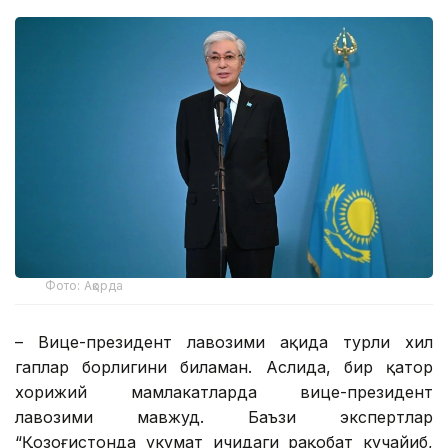
Фото: Ақорда
– Вице-президент лавозими ҳақида турли хил
гаплар борлигини биламан. Аслида, бир қатор
хорижий мамлакатларда вице-президент
лавозими мавжуд. Баъзи экспертлар
“Қозоғистонда ҳукумат ичидаги рақобат кучайиб,