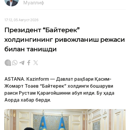
Муаллиф
17:12, 05 Август 2026
Президент “Байтерек”
холдингининг ривожланиш режаси
билан танишди
ASTANА. Каzinform — Давлат раҳбари Қасим-
Жомарт Тоқаев “Байтерек” холдинги бошқаруви
раиси Рустам Қарағойшинни қабул қилди. Бу ҳақда
Ақорда хабар берди.