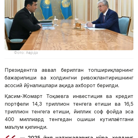
Фото: Ақорда
Президентга аввал берилган топшириқларнинг
бажарилиши ва холдингни ривожлантиришнинг
асосий йўналишлари ҳақида ахборот берилди.
Қасим-Жомарт Тоқаевга инвестиция ва кредит
портфели 14,3 триллион тенгега етиши ва 16,5
триллион тенгега етиши, йиллик соф фойда эса
400 миллиард тенгедан ошиши кутилаётгани
маълум қилинди.
— 2025 йил натижаларига кўра, холдинг