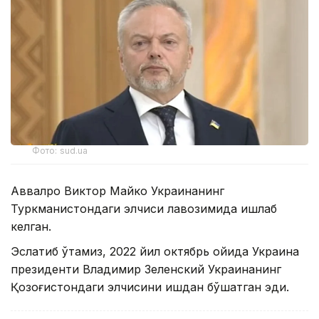
Фото: sud.ua
Аввалроқ Виктор Майко Украинанинг
Туркманистондаги элчиси лавозимида ишлаб
келган.
Эслатиб ўтамиз, 2022 йил октябрь ойида Украина
президенти Владимир Зеленский Украинанинг
Қозоғистондаги элчисини ишдан бўшатган эди.