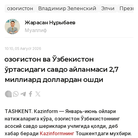
Қозоғистон
Владимир Зеленский
Элчи
Прези
Жарасқан Нұрыбаев
Муаллиф
10:10, 05 Август 2026
Қозоғистон ва Ўзбекистон
ўртасидаги савдо айланмаси 2,7
миллиард доллардан ошди
ТASHKENT. Кazinform — Январь-июнь ойлари
натижаларига кўра, Қозоғистон Ўзбекистоннинг
асосий савдо шериклари учлигида қолди, деб
хабар беради
Кazinformнинг
Тошкентдаги мухбири.