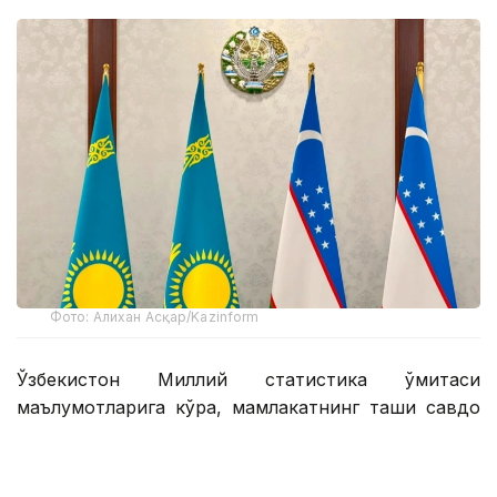
Фото: Алихан Асқар/Kazinform
Ўзбекистон Миллий статистика қўмитаси
маълумотларига кўра, мамлакатнинг ташқи савдо
айланмаси олти ой ичида 41 миллиард долларни
ташкил этди, бу 2025 йилнинг шу даврига
нисбатан 7,4 фоизга кўп. Январь-июнь ойларида