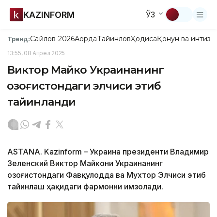
KAZINFORM
ЎЗ
Сайлов-2026
Ақорда
Тайинлов
Ҳодиса
Қонун ва интизо
Тренд:
13:55, 08 Апрел 2025
Виктор Майко Украинанинг
Қозоғистондаги элчиси этиб
тайинланди
ASTANA. Kazinform – Украина президенти Владимир
Зеленский Виктор Майкони Украинанинг
Қозоғистондаги Фавқулодда ва Мухтор Элчиси этиб
тайинлаш ҳақидаги фармонни имзолади.