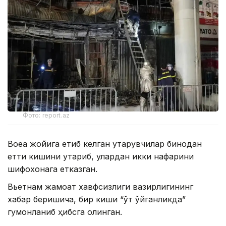
Фото: report.az
Воқеа жойига етиб келган қутқарувчилар бинодан
етти кишини қутқариб, улардан икки нафарини
шифохонага етказган.
Вьетнам жамоат хавфсизлиги вазирлигининг
хабар беришича, бир киши “ўт қўйганликда”
гумонланиб ҳибсга олинган.