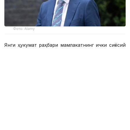
Фото: Alamy
Янги ҳукумат раҳбари мамлакатнинг ички сиёсий
йўналишини ўзгартира оладими, бу Лондоннинг
ташқи сиёсатига қандай таъсир қилади ва
Қозоғистон ва Марказий Осиёни нима кутмоқда?
Янги бош вазир мамлакатнинг ички сиёсий
йўналишини ўзгартира оладими ёки йўқми, бу
Лондоннинг ташқи сиёсатига қандай таъсир қилади
ва Қозоғистон ва Марказий Осиёни нима кутмоқда,
Kazinform халқаро кузатувчиси Султан
Акимбековнинг ушбу материалида ўрганилади.
Ҳокимиятни ўзгартирган мағлубият