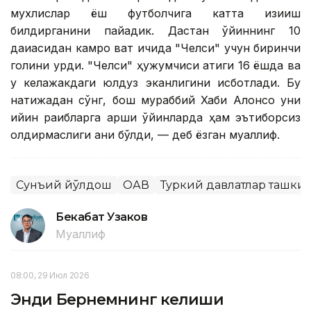
мухлислар ёш футболчига катта қизиқиш
билдирганини пайқадик. Дастан ўйиннинг 10
дақиқасидан камроқ вақт ичида "Челси" учун биринчи
голини урди. "Челси" ҳужумчиси атиги 16 ёшда ва
у келажакдаги юлдуз эканлигини исботлади. Бу
натижадан сўнг, бош мураббий Хаби Алонсо уни
қийин рақибларга қарши ўйинларда ҳам эътиборсиз
қолдирмаслиги аниқ бўлди, — деб ёзган муаллиф.
Сунъий йўлдош
ОАВ
Туркий давлатлар ташки
Бекабат Узаков
Муаллиф
08:00, 29 Июл 2026
Энди Бернемнинг келиши