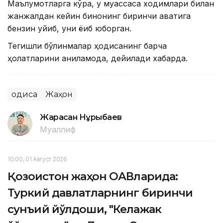
Маълумотларга кўра, у муассаса ходимлари билан
жанжалдан кейин бинонинг биринчи қаватига
бензин қуйиб, уни ёқиб юборган.
Тегишли бўлинмалар ҳодисанинг барча
ҳолатларини аниқламоқда, дейилади хабарда.
Ҳодиса
Жаҳон
Жарасқан Нұрыбаев
Муаллиф
10:00, 01 Август 2026
Қозоғистон жаҳон ОАВларида:
Туркий давлатларнинг биринчи
сунъий йўлдоши, "Келажак