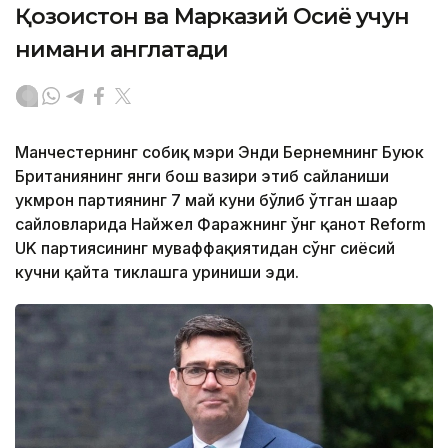
Қозоғистон ва Марказий Осиё учун
нимани англатади
Манчестернинг собиқ мэри Энди Бернемнинг Буюк
Британиянинг янги бош вазири этиб сайланиши
ҳукмрон партиянинг 7 май куни бўлиб ўтган шаҳар
сайловларида Найжел Фаражнинг ўнг қанот Reform
UK партиясининг муваффақиятидан сўнг сиёсий
кучни қайта тиклашга уриниши эди.