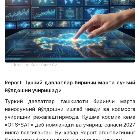
Коллаж: Kazinform/ СИ
Report: Туркий давлатлар биринчи марта сунъий
йўлдошни учиришади
Туркий давлатлар ташкилоти биринчи марта
наносунъий йўлдошни ишлаб чиқади ва космосга
учиришни режалаштирмоқда. Қўшма космик кема
«OTS-SAT» деб номланади ва учириш санаси 2027
йилга белгиланган. Бу хабар Report агентлигининг