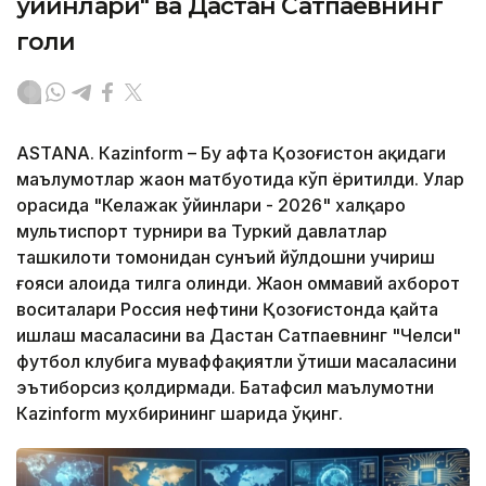
ўйинлари" ва Дастан Сатпаевнинг
голи
ASTANА. Кazinform – Бу ҳафта Қозоғистон ҳақидаги
маълумотлар жаҳон матбуотида кўп ёритилди. Улар
орасида "Келажак ўйинлари - 2026" халқаро
мультиспорт турнири ва Туркий давлатлар
ташкилоти томонидан сунъий йўлдошни учириш
ғояси алоҳида тилга олинди. Жаҳон оммавий ахборот
воситалари Россия нефтини Қозоғистонда қайта
ишлаш масаласини ва Дастан Сатпаевнинг "Челси"
футбол клубига муваффақиятли ўтиши масаласини
эътиборсиз қолдирмади. Батафсил маълумотни
Кazinform мухбирининг шарҳида ўқинг.