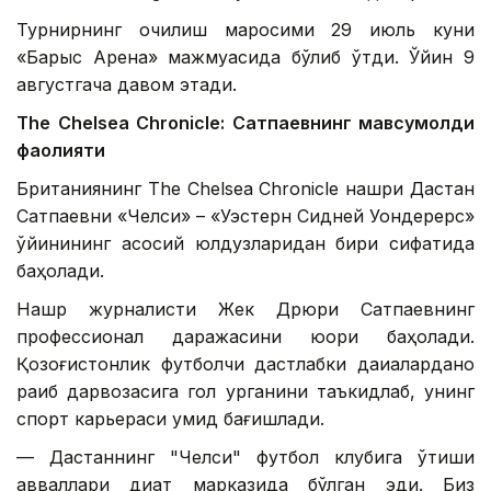
Турнирнинг очилиш маросими 29 июль куни
«Барыс Арена» мажмуасида бўлиб ўтди. Ўйин 9
августгача давом этади.
The Chelsea Chronicle: Сатпаевнинг мавсумолди
фаолияти
Британиянинг The Chelsea Chronicle нашри Дастан
Сатпаевни «Челси» – «Уэстерн Сидней Уондерерс»
ўйинининг асосий юлдузларидан бири сифатида
баҳолади.
Нашр журналисти Жек Дрюри Сатпаевнинг
профессионал даражасини юқори баҳолади.
Қозоғистонлик футболчи дастлабки дақиқаларданоқ
рақиб дарвозасига гол урганини таъкидлаб, унинг
спорт карьераси умид бағишлади.
— Дастаннинг "Челси" футбол клубига ўтиши
авваллари диққат марказида бўлган эди. Биз