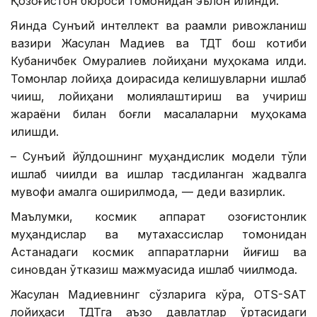
Қозоғистон бюроси томонидан эълон қилинди.
Яқинда Сунъий интеллект ва рақамли ривожланиш
вазири Жасулан Мадиев ва ТДТ бош котиби
Кубаничбек Омуралиев лойиҳани муҳокама қилди.
Томонлар лойиҳа доирасида келишувларни ишлаб
чиқиш, лойиҳани молиялаштириш ва учириш
жараёни билан боғлиқ масалаларни муҳокама
қилишди.
– Сунъий йўлдошнинг муҳандислик модели тўлиқ
ишлаб чиқилди ва ишлар тасдиқланган жадвалга
мувофиқ амалга оширилмоқда, — деди вазирлик.
Маълумки, космик аппарат қозоғистонлик
муҳандислар ва мутахассислар томонидан
Астанадаги космик аппаратларни йиғиш ва
синовдан ўтказиш мажмуасида ишлаб чиқилмоқда.
Жасулан Мадиевнинг сўзларига кўра, OTS-SAT
лойиҳаси ТДТга аъзо давлатлар ўртасидаги