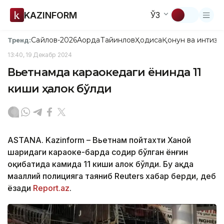
KAZINFORM
ЎЗ
Сайлов-2026
Ақорда
Тайинлов
Ҳодиса
Қонун ва интизо
Тренд:
13:40, 19 Декабр 2024
Вьетнамда караокедаги ёнғинда 11
киши ҳалок бўлди
ASTANA. Kazinform – Вьетнам пойтахти Ханой
шаҳридаги караоке-барда содир бўлган ёнғин
оқибатида камида 11 киши ҳалок бўлди. Бу ҳақда
маҳаллий полицияга таяниб Reuters хабар берди, деб
ёзади
Report.az
.