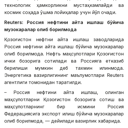
технологик ҳамкорликни мустаҳкамлайди ва
космик соҳада қўшма лойиҳалар учун йўл очади.
Reuters: Россия нефтини қайта ишлаш бўйича
музокаралар олиб борилмоқда
Қозоғистон нефтни қайта ишлаш заводларида
Россия нефтини қайта ишлаш бўйича музокаралар
олиб борилмоқда. Нефть маҳсулотлари Қозоғистон
ички бозорига сотилади ва Россияга етказиб
берилиши мумкин деб тахмин қилинмоқда.
Энергетика вазирлигининг маълумотлари Reuters
агентлиги томонидан тарқатилди.
– Россия нефтини қайта ишлаш, олинган
маҳсулотларни Қозоғистон бозорига сотиш ва
маҳсулотларнинг бир қисмини Россия
Федерациясига экспорт қилиш бўйича музокаралар
олиб борилмоқда, — дейилади вазирлик хабарида.