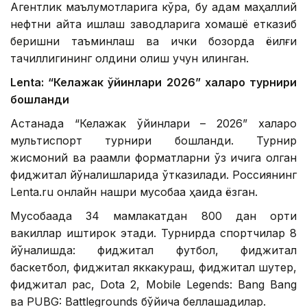
Агентлик маълумотларига кўра, бу қадам маҳаллий
нефтни қайта ишлаш заводларига хомашё етказиб
беришни таъминлаш ва ички бозорда ёқилғи
тақчиллигининг олдини олиш учун қилинган.
Lentа: “Келажак ўйинлари 2026” халқаро турнири
бошланди
Астанада “Келажак ўйинлари – 2026” халқаро
мультиспорт турнири бошланди. Турнир
жисмоний ва рақамли форматларни ўз ичига олган
фиджитал йўналишларида ўтказилади. Россиянинг
Lenta.ru онлайн нашри мусобақа ҳақида ёзган.
Мусобақада 34 мамлакатдан 800 дан ортиқ
вакиллар иштирок этади. Турнирда спортчилар 8
йўналишда: фиджитал футбол, ​​фиджитал
баскетбол, ​​фиджитал яккакураш, фиджитал шутер,
фиджитал рақс, Dota 2, Mobile Legends: Bang Bang
ва PUBG: Battlegrounds бўйича беллашадилар.