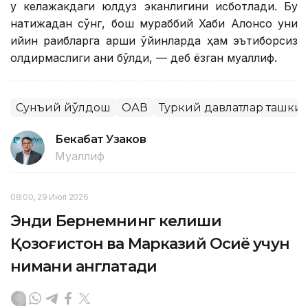
у келажакдаги юлдуз эканлигини исботлади. Бу
натижадан сўнг, бош мураббий Хаби Алонсо уни
қийин рақибларга қарши ўйинларда ҳам эътиборсиз
қолдирмаслиги аниқ бўлди, — деб ёзган муаллиф.
Сунъий йўлдош
ОАВ
Туркий давлатлар ташки
Бекабат Узаков
Муаллиф
08:00, 29 Июл 2026
Энди Бернемнинг келиши
Қозоғистон ва Марказий Осиё учун
нимани англатади