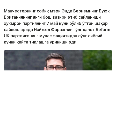
Манчестернинг собиқ мэри Энди Бернемнинг Буюк
Британиянинг янги бош вазири этиб сайланиши
ҳукмрон партиянинг 7 май куни бўлиб ўтган шаҳар
сайловларида Найжел Фаражнинг ўнг қанот Reform
UK партиясининг муваффақиятидан сўнг сиёсий
кучни қайта тиклашга уриниши эди.
Фото: Alamy