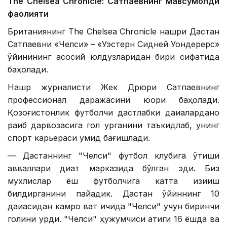
The Chelsea Chronicle: Сатпаевнинг мавсумолди
фаолияти
Британиянинг The Chelsea Chronicle нашри Дастан
Сатпаевни «Челси» – «Уэстерн Сидней Уондерерс»
ўйинининг асосий юлдузларидан бири сифатида
баҳолади.
Нашр журналисти Жек Дрюри Сатпаевнинг
профессионал даражасини юқори баҳолади.
Қозоғистонлик футболчи дастлабки дақиқаларданоқ
рақиб дарвозасига гол урганини таъкидлаб, унинг
спорт карьераси умид бағишлади.
— Дастаннинг "Челси" футбол клубига ўтиши
авваллари диққат марказида бўлган эди. Биз
мухлислар ёш футболчига катта қизиқиш
билдирганини пайқадик. Дастан ўйиннинг 10
дақиқасидан камроқ вақт ичида "Челси" учун биринчи
голини урди. "Челси" ҳужумчиси атиги 16 ёшда ва