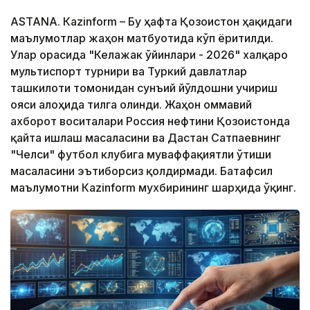
ASTANА. Кazinform – Бу ҳафта Қозоғистон ҳақидаги
маълумотлар жаҳон матбуотида кўп ёритилди.
Улар орасида "Келажак ўйинлари - 2026" халқаро
мультиспорт турнири ва Туркий давлатлар
ташкилоти томонидан сунъий йўлдошни учириш
ғояси алоҳида тилга олинди. Жаҳон оммавий
ахборот воситалари Россия нефтини Қозоғистонда
қайта ишлаш масаласини ва Дастан Сатпаевнинг
"Челси" футбол клубига муваффақиятли ўтиши
масаласини эътиборсиз қолдирмади. Батафсил
маълумотни Кazinform мухбирининг шарҳида ўқинг.