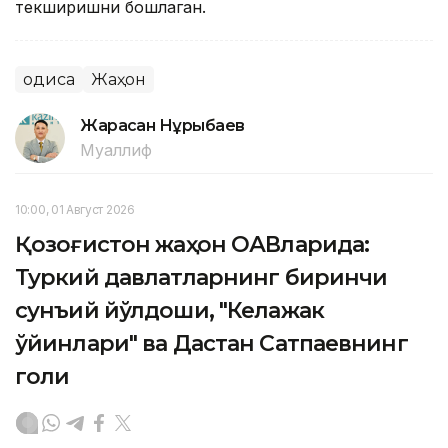
текширишни бошлаган.
Ҳодиса
Жаҳон
Жарасқан Нұрыбаев
Муаллиф
10:00, 01 Август 2026
Қозоғистон жаҳон ОАВларида:
Туркий давлатларнинг биринчи
сунъий йўлдоши, "Келажак
ўйинлари" ва Дастан Сатпаевнинг
голи