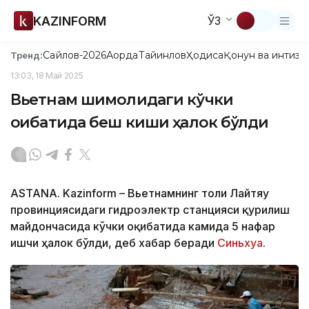
KAZINFORM
ЎЗ
Сайлов-2026
Ақорда
Тайинлов
Ҳодиса
Қонун ва интизо
Тренд:
13:03, 18 Май 2025
Вьетнам шимолидаги кўчки
оқибатида беш киши ҳалок бўлди
ASTANA. Kazinform – Вьетнамнинг тоғли Лайтяу
провинциясидаги гидроэлектр станцияси қурилиш
майдончасида кўчки оқибатида камида 5 нафар
ишчи ҳалок бўлди, деб хабар беради
Синьхуа
.