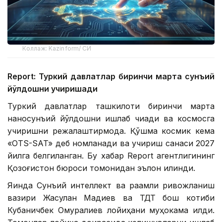
Коллаж: Kazinform/ СИ
Report: Туркий давлатлар биринчи марта сунъий
йўлдошни учиришади
Туркий давлатлар ташкилоти биринчи марта
наносунъий йўлдошни ишлаб чиқади ва космосга
учиришни режалаштирмоқда. Қўшма космик кема
«OTS-SAT» деб номланади ва учириш санаси 2027
йилга белгиланган. Бу хабар Report агентлигининг
Қозоғистон бюроси томонидан эълон қилинди.
Яқинда Сунъий интеллект ва рақамли ривожланиш
вазири Жасулан Мадиев ва ТДТ бош котиби
Кубаничбек Омуралиев лойиҳани муҳокама қилди.