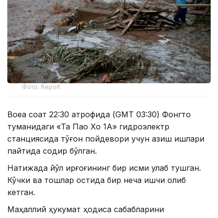
Фото: Report
Воқеа соат 22:30 атрофида (GMT 03:30) Фонгто
туманидаги «Та Пао Хо 1А» гидроэлектр
станциясида тўғон пойдевори учун қазиш ишлари
пайтида содир бўлган.
Натижада йўл қирғоғининг бир қисми қулаб тушган.
Кўчки ва тошлар остида бир неча ишчи қолиб
кетган.
Маҳаллий ҳукумат ҳодиса сабабларини