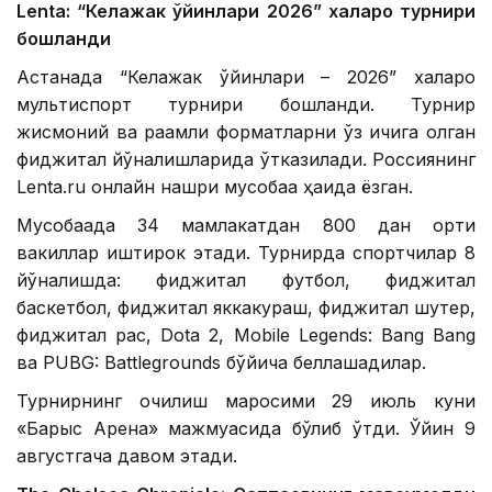
Lentа: “Келажак ўйинлари 2026” халқаро турнири
бошланди
Астанада “Келажак ўйинлари – 2026” халқаро
мультиспорт турнири бошланди. Турнир
жисмоний ва рақамли форматларни ўз ичига олган
фиджитал йўналишларида ўтказилади. Россиянинг
Lenta.ru онлайн нашри мусобақа ҳақида ёзган.
Мусобақада 34 мамлакатдан 800 дан ортиқ
вакиллар иштирок этади. Турнирда спортчилар 8
йўналишда: фиджитал футбол, ​​фиджитал
баскетбол, ​​фиджитал яккакураш, фиджитал шутер,
фиджитал рақс, Dota 2, Mobile Legends: Bang Bang
ва PUBG: Battlegrounds бўйича беллашадилар.
Турнирнинг очилиш маросими 29 июль куни
«Барыс Арена» мажмуасида бўлиб ўтди. Ўйин 9
августгача давом этади.