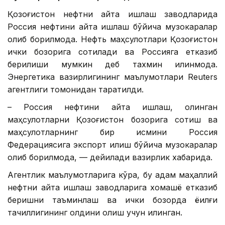
Қозоғистон нефтни қайта ишлаш заводларида
Россия нефтини қайта ишлаш бўйича музокаралар
олиб борилмоқда. Нефть маҳсулотлари Қозоғистон
ички бозорига сотилади ва Россияга етказиб
берилиши мумкин деб тахмин қилинмоқда.
Энергетика вазирлигининг маълумотлари Reuters
агентлиги томонидан тарқатилди.
– Россия нефтини қайта ишлаш, олинган
маҳсулотларни Қозоғистон бозорига сотиш ва
маҳсулотларнинг бир қисмини Россия
Федерациясига экспорт қилиш бўйича музокаралар
олиб борилмоқда, — дейилади вазирлик хабарида.
Агентлик маълумотларига кўра, бу қадам маҳаллий
нефтни қайта ишлаш заводларига хомашё етказиб
беришни таъминлаш ва ички бозорда ёқилғи
тақчиллигининг олдини олиш учун қилинган.