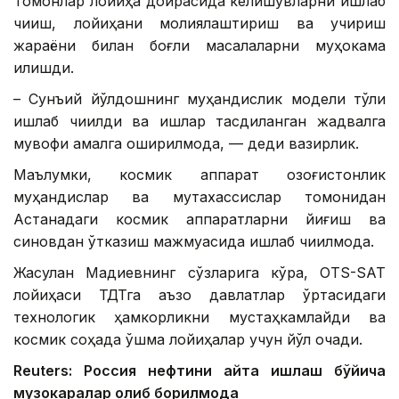
Томонлар лойиҳа доирасида келишувларни ишлаб
чиқиш, лойиҳани молиялаштириш ва учириш
жараёни билан боғлиқ масалаларни муҳокама
қилишди.
– Сунъий йўлдошнинг муҳандислик модели тўлиқ
ишлаб чиқилди ва ишлар тасдиқланган жадвалга
мувофиқ амалга оширилмоқда, — деди вазирлик.
Маълумки, космик аппарат қозоғистонлик
муҳандислар ва мутахассислар томонидан
Астанадаги космик аппаратларни йиғиш ва
синовдан ўтказиш мажмуасида ишлаб чиқилмоқда.
Жасулан Мадиевнинг сўзларига кўра, OTS-SAT
лойиҳаси ТДТга аъзо давлатлар ўртасидаги
технологик ҳамкорликни мустаҳкамлайди ва
космик соҳада қўшма лойиҳалар учун йўл очади.
Reuters: Россия нефтини қайта ишлаш бўйича
музокаралар олиб борилмоқда