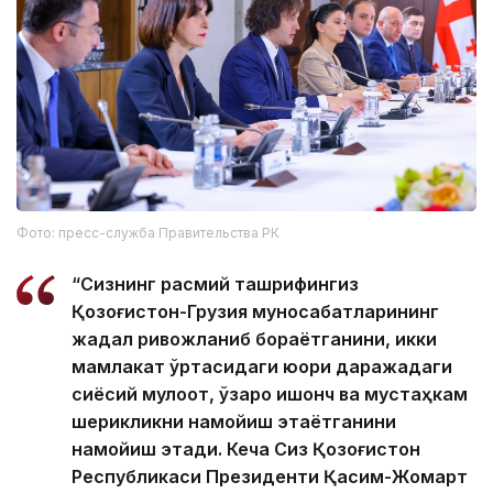
Фото: пресс-служба Правительства РК
“Сизнинг расмий ташрифингиз
Қозоғистон-Грузия муносабатларининг
жадал ривожланиб бораётганини, икки
мамлакат ўртасидаги юқори даражадаги
сиёсий мулоқот, ўзаро ишонч ва мустаҳкам
шерикликни намойиш этаётганини
намойиш этади. Кеча Сиз Қозоғистон
Республикаси Президенти Қасим-Жомарт