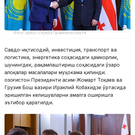
Фото: пресс-служба Правительства РК
Савдо-иқтисодий, инвестиция, транспорт ва
логистика, энергетика соҳасидаги ҳамкорлик,
шунингдек, рақамлаштириш соҳасидаги ўзаро
алоқалар масалалари муҳокама қилинди.
Қозоғистон Президенти Қасим-Жомарт Тоқаев ва
Грузия Бош вазири Ираклий Кобахидзе ўртасида
эришилган келишувларни амалга оширишга
эътибор қаратилди.