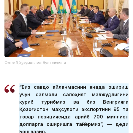
Фото: ҚР Ҳукумати матбуот хизмати
“Биз савдо айланмасини янада ошириш
учун салмоқли салоҳият мавжудлигини
кўриб турибмиз ва биз Венгрияга
Қозоғистон маҳсулоти экспортини 95 та
товар позициясида қарийб 700 миллион
долларга оширишга тайёрмиз”, — деди
Бош вазир.