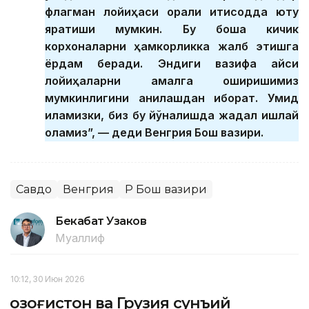
флагман лойиҳаси орқали иқтисодда ютуқ
яратиши мумкин. Бу бошқа кичик
корхоналарни ҳамкорликка жалб этишга
ёрдам беради. Эндиги вазифа қайси
лойиҳаларни амалга оширишимиз
мумкинлигини аниқлашдан иборат. Умид
қиламизки, биз бу йўналишда жадал ишлай
оламиз”, — деди Венгрия Бош вазири.
Савдо
Венгрия
ҚР Бош вазири
Бекабат Узаков
Муаллиф
10:12, 30 Июн 2026
Қозоғистон ва Грузия сунъий