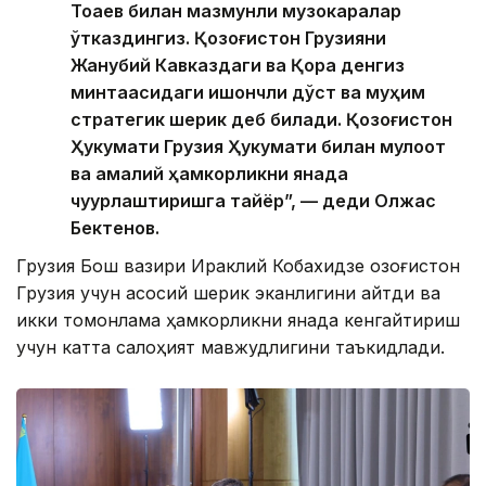
Тоқаев билан мазмунли музокаралар
ўтказдингиз. Қозоғистон Грузияни
Жанубий Кавказдаги ва Қора денгиз
минтақасидаги ишончли дўст ва муҳим
стратегик шерик деб билади. Қозоғистон
Ҳукумати Грузия Ҳукумати билан мулоқот
ва амалий ҳамкорликни янада
чуқурлаштиришга тайёр”, — деди Олжас
Бектенов.
Грузия Бош вазири Ираклий Кобахидзе Қозоғистон
Грузия учун асосий шерик эканлигини айтди ва
икки томонлама ҳамкорликни янада кенгайтириш
учун катта салоҳият мавжудлигини таъкидлади.