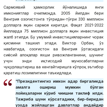
Сармоявий ҳамкорлик йўналишида янги
имкониятлар очилмоқда. 2005 йилдан бери
Венгрия Қозоғистонга тўғридан-тўғри 330 миллион
долларга яқин сармоя киритди. Фақат 2021-2022
йилларда 75 миллион долларга яқин инвестиция
жалб этилди. Бу умумий инвестицияларнинг чорак
қисмини ташкил этади. Виктор Орбан, ўз
навбатида, Қозоғистон ва Венгрия ўртасидаги
сиёсий алоқалар яхши ривожланганини, шунинг
учун энди иқтисодий муносабатларни
чуқурлаштириш ва кенгайтиришга кўпроқ эътибор
қаратиш лозимлигини таъкидлади.
“Президентингиз имкон қадар биргаликда
амалга ошириш мумкин бўлган
лойиҳаларни кўриб чиқишни таклиф қилди.
Тажриба шуни кўрсатадики, бир-биридан
узоқда жойлашган давлатлар қандайдир