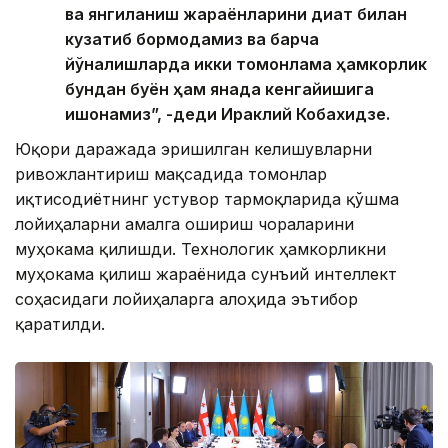
ва янгиланиш жараёнларини диққат билан
кузатиб бормоқдамиз ва барча
йўналишларда икки томонлама ҳамкорлик
бундан буён ҳам янада кенгайишига
ишонамиз”, -деди Ираклий Кобахидзе.
Юқори даражада эришилган келишувларни
ривожлантириш мақсадида томонлар
иқтисодиётнинг устувор тармоқларида қўшма
лойиҳаларни амалга ошириш чораларини
муҳокама қилишди. Технологик ҳамкорликни
муҳокама қилиш жараёнида сунъий интеллект
соҳасидаги лойиҳаларга алоҳида эътибор
қаратилди.