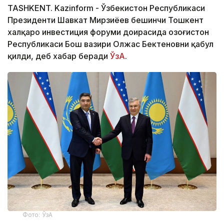
TASHKENT. Kazinform - Ўзбекистон Республикаси
Президенти Шавкат Мирзиёев бешинчи Тошкент
халқаро инвестиция форуми доирасида Қозоғистон
Республикаси Бош вазири Олжас Бектеновни қабул
қилди, деб хабар беради
ЎзА
.
Фото: ЎзА