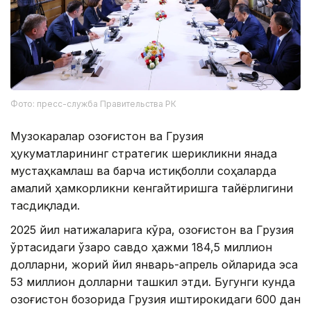
Фото: пресс-служба Правительства РК
Музокаралар Қозоғистон ва Грузия
ҳукуматларининг стратегик шерикликни янада
мустаҳкамлаш ва барча истиқболли соҳаларда
амалий ҳамкорликни кенгайтиришга тайёрлигини
тасдиқлади.
2025 йил натижаларига кўра, Қозоғистон ва Грузия
ўртасидаги ўзаро савдо ҳажми 184,5 миллион
долларни, жорий йил январь-апрель ойларида эса
53 миллион долларни ташкил этди. Бугунги кунда
Қозоғистон бозорида Грузия иштирокидаги 600 дан