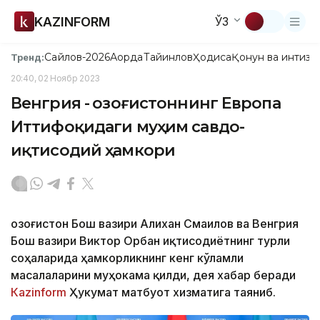
KAZINFORM
ЎЗ
Сайлов-2026
Ақорда
Тайинлов
Ҳодиса
Қонун ва интизо
Тренд:
20:40, 02 Ноябр 2023
Венгрия - Қозоғистоннинг Европа
Иттифоқидаги муҳим савдо-
иқтисодий ҳамкори
Қозоғистон Бош вазири Алихан Смаилов ва Венгрия
Бош вазири Виктор Орбан иқтисодиётнинг турли
соҳаларида ҳамкорликнинг кенг кўламли
масалаларини муҳокама қилди, дея хабар беради
Кazinform
Ҳукумат матбуот хизматига таяниб.