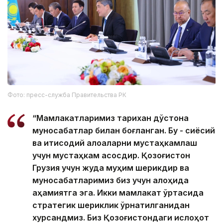
Фото: пресс-служба Правительства РК
“Мамлакатларимиз тарихан дўстона
муносабатлар билан боғланган. Бу - сиёсий
ва иқтисодий алоқаларни мустаҳкамлаш
учун мустаҳкам асосдир. Қозоғистон
Грузия учун жуда муҳим шерикдир ва
муносабатларимиз биз учун алоҳида
аҳамиятга эга. Икки мамлакат ўртасида
стратегик шериклик ўрнатилганидан
хурсандмиз. Биз Қозоғистондаги ислоҳот