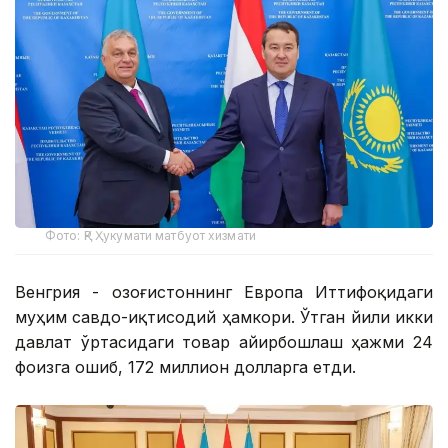
Фото: ҚР Ҳукумати матбуот хизмати
Венгрия - Қозоғистоннинг Европа Иттифоқидаги
муҳим савдо-иқтисодий ҳамкори. Ўтган йили икки
давлат ўртасидаги товар айирбошлаш ҳажми 24
фоизга ошиб, 172 миллион долларга етди.