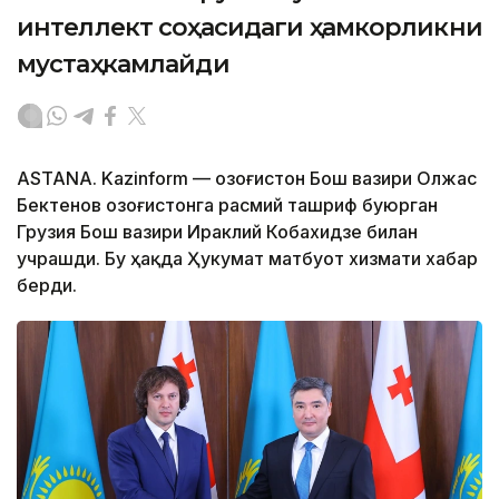
интеллект соҳасидаги ҳамкорликни
мустаҳкамлайди
ASTANA. Kazinform — Қозоғистон Бош вазири Олжас
Бектенов Қозоғистонга расмий ташриф буюрган
Грузия Бош вазири Ираклий Кобахидзе билан
учрашди. Бу ҳақда Ҳукумат матбуот хизмати хабар
берди.