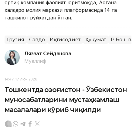
ортиқ компания фаолият юритмоқда, Астана
халқаро молия маркази платформасида 14 та
ташкилот рўйхатдан ўтган.
Грузия
Савдо
Иқтисодиёт
Ҳукумат
ҚР Бош ва
Ляззат Сейданова
Муаллиф
14:47, 17 Июн 2026
Тошкентда Қозоғистон - Ўзбекистон
муносабатларини мустаҳкамлаш
масалалари кўриб чиқилди