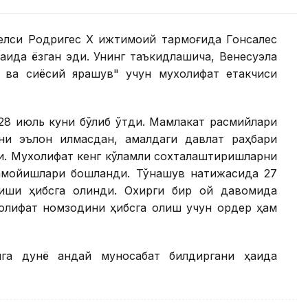
Делси Родригес Х ижтимоий тармоғида Гонсалес
қида ёзган эди. Унинг таъкидлашича, Венесуэла
 ва сиёсий ярашув" учун мухолифат етакчиси
28 июль куни бўлиб ўтди. Мамлакат расмийлари
и эълон қилмасдан, амалдаги давлат раҳбари
ди. Мухолифат кенг кўламли сохталаштиришларни
намойишлари бошланди. Тўқнашув натижасида 27
киши ҳибсга олинди. Охирги бир ой давомида
холифат номзодини ҳибсга олиш учун ордер ҳам
га дунё қандай муносабат билдиргани ҳақида