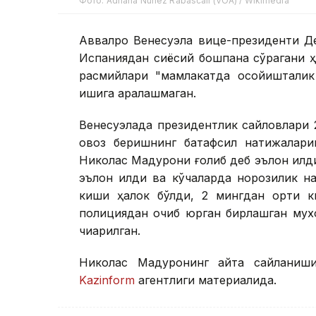
Фото: Adriana Núñez Rabascall (VOA) / Wikimedia
Аввалроқ Венесуэла вице-президенти 
Испаниядан сиёсий бошпана сўрагани ҳа
расмийлари "мамлакатда осойишталик
ишига аралашмаган.
Венесуэлада президентлик сайловлари 
овоз беришнинг батафсил натижаларин
Николас Мадурони ғолиб деб эълон қил
эълон қилди ва кўчаларда норозилик 
киши ҳалок бўлди, 2 мингдан ортиқ 
полициядан қочиб юрган бирлашган му
чиқарилган.
Николас Мадуронинг қайта сайланиши
Kazinform
агентлиги материалида.