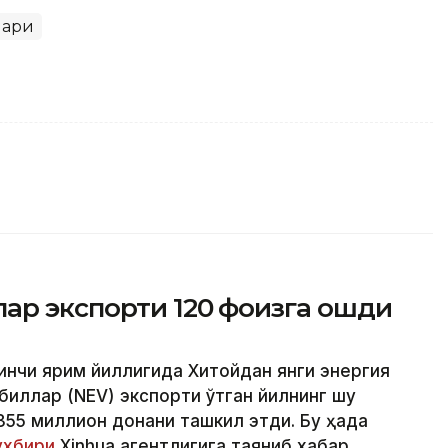
лари
ар экспорти 120 фоизга ошди
ринчи ярим йиллигида Хитойдан янги энергия
иллар (NEV) экспорти ўтган йилнинг шу
355 миллион донани ташкил этди. Бу ҳақда
хбири
Xinhua агентлигига таяниб хабар