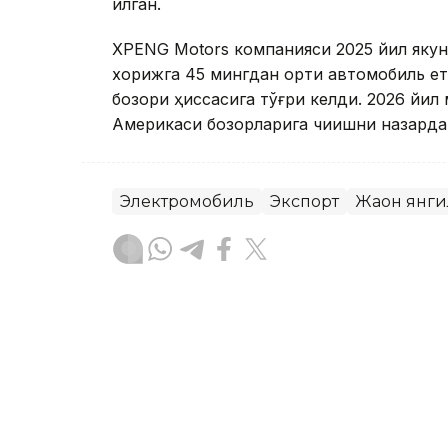
қилган.
XPENG Motors компанияси 2025 йил якун
хорижга 45 мингдан ортиқ автомобиль ет
бозори ҳиссасига тўғри келди. 2026 йил
Америкаси бозорларига чиқишни назарда
Электромобиль
Экспорт
Жаҳон янг
Ляззат Сейданова
Муаллиф
18:10, 07 Август 2026