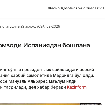
Жаҳон
Қозоғистон
Сиёсат
Т
нституциявий ислоҳот
Сайлов-2026
номзоди Испаниядан бошпана
инг сўнгги президентлик сайловидаги асосий
пания ҳарбий самолётида Мадридга йўл олди.
 Хосе Мануэль Альбарес маълум қилди.
и тасдиқлади, дея хабар беради
Kazinform