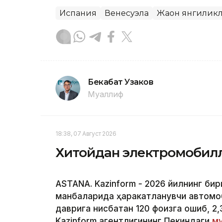
Испания
Венесуэла
Жаҳон янгилик
Бекабат Узаков
Муаллиф
18:38, 07 Август 2026
Хитойдан электромобилл
ASTANA. Kazinform - 2026 йилнинг би
манбаларида ҳаракатланувчи автомоб
даврига нисбатан 120 фоизга ошиб, 2,
Kazinform агентлигининг Пекиндаги
му