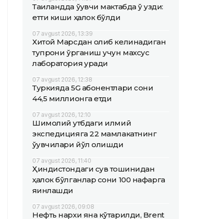
Таиландда ўқувчи мактабда ўқ узди:
етти киши ҳалок бўлди
07 avgust 2026, 13:39
Хитой Марсдан олиб келинадиган
тупроқни ўрганиш учун махсус
лаборатория қуради
07 avgust 2026, 12:38
Туркияда 5G абонентлари сони
44,5 миллионга етди
07 avgust 2026, 12:10
Шимолий қутбдаги илмий
экспедицияга 22 мамлакатнинг
ўқувчилари йўл олишди
07 avgust 2026, 11:40
Ҳиндистондаги сув тошқинидан
ҳалок бўлганлар сони 100 нафарга
яқинлашди
07 avgust 2026, 09:08
Нефть нархи яна кўтарилди, Brent