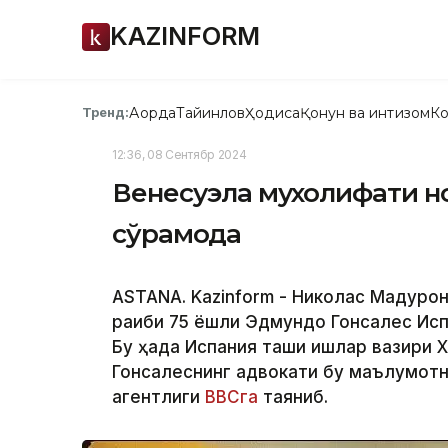
KAZINFORM
Ақорда
Тайинлов
Ҳодиса
Қонун ва интизом
Ко
Тренд:
12:36, 08 Сентябр 2024
Венесуэла мухолифати 
сўрамоқда
ASTANA. Kazinform - Николас Мадурон
рақиби 75 ёшли Эдмундо Гонсалес Ис
Бу ҳақда Испания ташқи ишлар вазири
Гонсалеснинг адвокати бу маълумотн
агентлиги
BBCга
таяниб.