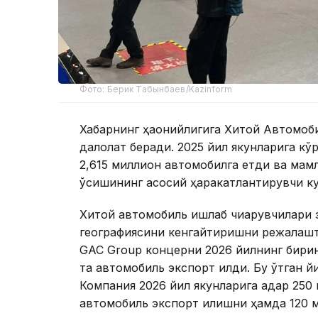
Фото: Берик Табынбаев/Kazinform
Хабарнинг ҳаққонийлигига Хитой Автомо
далолат беради. 2025 йил якунларига кў
2,615 миллион автомобилга етди ва мам
ўсишининг асосий ҳаракатлантирувчи ку
Хитой автомобиль ишлаб чиқарувчилари
географиясини кенгайтиришни режалашт
GAC Group концерни 2026 йилнинг бирин
та автомобиль экспорт қилди. Бу ўтган й
Компания 2026 йил якунларига қадар 250 
автомобиль экспорт қилишни ҳамда 120 