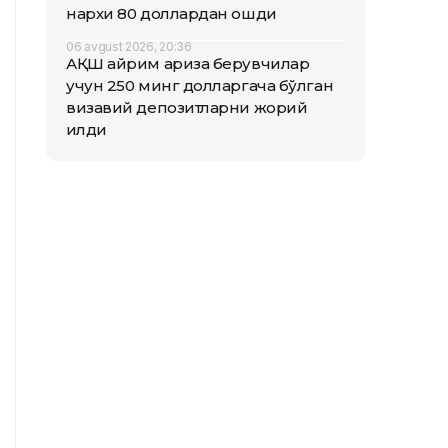
нархи 80 доллардан ошди
06 avgust 2026, 20:36
АҚШ айрим ариза берувчилар
учун 250 минг долларгача бўлган
визавий депозитларни жорий
қилди