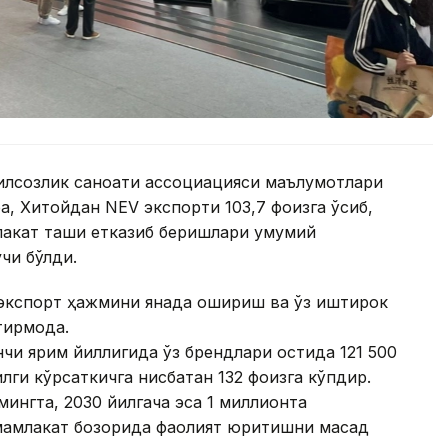
билсозлик саноати ассоциацияси маълумотлари
ра, Хитойдан NEV экспорти 103,7 фоизга ўсиб,
лакат ташқи етказиб беришлари умумий
чи бўлди.
 экспорт ҳажмини янада ошириш ва ўз иштирок
ирмоқда.
чи ярим йиллигида ўз брендлари остида 121 500
илги кўрсаткичга нисбатан 132 фоизга кўпдир.
мингта, 2030 йилгача эса 1 миллионта
мамлакат бозорида фаолият юритишни мақсад