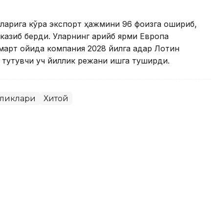
ларига кўра экспорт ҳажмини 96 фоизга ошириб,
казиб берди. Уларнинг қарийб ярми Европа
 март ойида компания 2028 йилга қадар Лотин
 тутувчи уч йиллик режани ишга туширди.
иликлари
Хитой