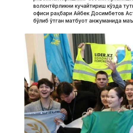
волонтёрликни кучайтириш кўзда тут
офиси раҳбари Айбек Досимбетов Ас
бўлиб ўтган матбуот анжуманида маъ