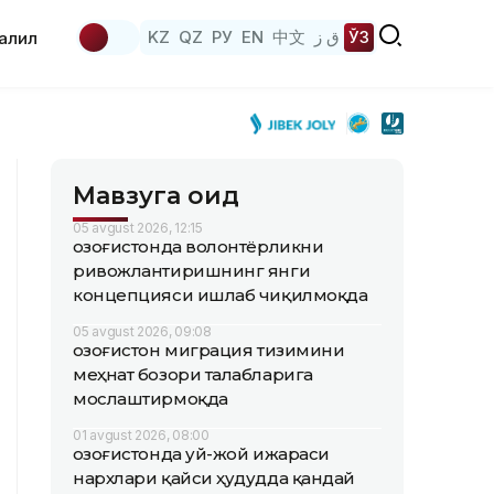
KZ
QZ
РУ
EN
中文
ق ز
ЎЗ
аҳлил
Мавзуга оид
05 avgust 2026, 12:15
Қозоғистонда волонтёрликни
ривожлантиришнинг янги
концепцияси ишлаб чиқилмоқда
05 avgust 2026, 09:08
Қозоғистон миграция тизимини
меҳнат бозори талабларига
мослаштирмоқда
01 avgust 2026, 08:00
Қозоғистонда уй-жой ижараси
нархлари қайси ҳудудда қандай