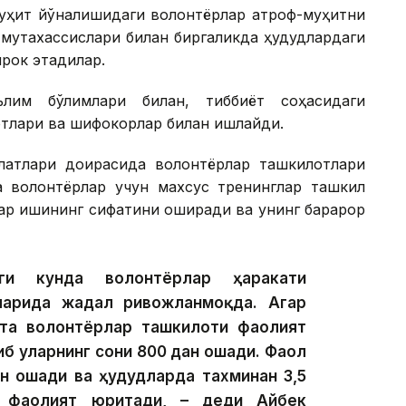
-муҳит йўналишидаги волонтёрлар атроф-муҳитни
 мутахассислари билан биргаликда ҳудудлардаги
рок этадилар.
ълим бўлимлари билан, тиббиёт соҳасидаги
лотлари ва шифокорлар билан ишлайди.
латлари доирасида волонтёрлар ташкилотлари
а волонтёрлар учун махсус тренинглар ташкил
ар ишининг сифатини оширади ва унинг барқарор
ги кунда волонтёрлар ҳаракати
ларида жадал ривожланмоқда. Агар
та волонтёрлар ташкилоти фаолият
иб уларнинг сони 800 дан ошади. Фаол
н ошади ва ҳудудларда тахминан 3,5
р фаолият юритади, – деди Айбек