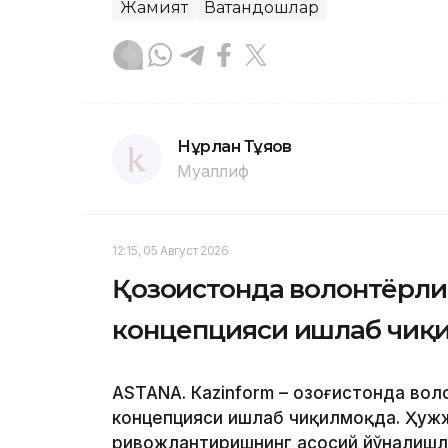
Жамият
Ватандошлар
Нұрлан Тұяқов
Муаллиф
12:15, 05 Август 2026
Қозоғистонда волонтёрл
концепцияси ишлаб чиқ
ASTANА. Кazinform – Қозоғистонда во
концепцияси ишлаб чиқилмоқда. Ҳуж
ривожлантиришнинг асосий йўналишл