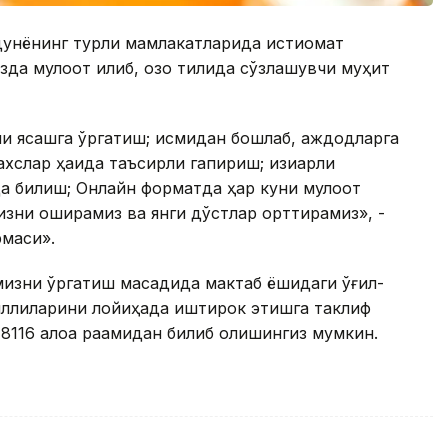
дунёнинг турли мамлакатларида истиқомат
зда мулоқот қилиб, қозоқ тилида сўзлашувчи муҳит
рни ясашга ўргатиш; исмидан бошлаб, аждодларга
слар ҳақида таъсирли гапириш; қизиқарли
а билиш; Онлайн форматда ҳар куни мулоқот
изни оширамиз ва янги дўстлар орттирамиз», -
рмаси».
мизни ўргатиш мақсадида мактаб ёшидаги ўғил-
иллиларини лойиҳада иштирок этишга таклиф
8116 алоқа рақамидан билиб олишингиз мумкин.