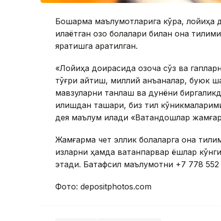
Бошқарма маълумотларига кўра, лойиҳа 
қилаётган қозоқ болалари билан она тилими
яратишга қаратилган.
«Лойиҳа доирасида қозоқча сўз ва гапла
тўғри айтиш, миллий анъаналар, буюк шах
мавзуларни танлаш ва дунёни биргаликд
қилишдан ташқари, биз тил кўникмаларим
дея маълум қилади «Ватандошлар жамға
Жамғарма чет эллик болаларга она тили
қизларни ҳамда ватанпарвар ёшлар кўнг
этади. Батафсил маълумотни +7 778 552 
Фото: depositphotos.com