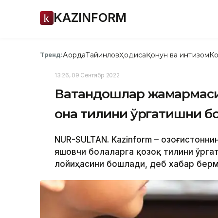
KAZINFORM
Ақорда
Тайинлов
Ҳодиса
Қонун ва интизом
Ко
Тренд:
13:26, 09 Сентябр 2022
Ватандошлар жамғармаси
она тилини ўргатишни 
NUR-SULTAN. Kazinform – Қозоғистон
яшовчи болаларга қозоқ тилини ўрг
лойиҳасини бошлади, деб хабар берм