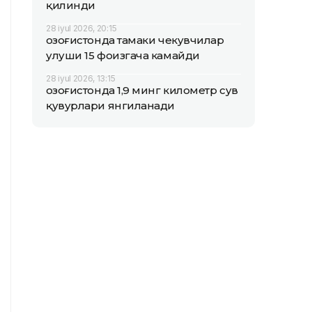
қилинди
28 iyul 2026, 20:15
Қозоғистонда тамаки чекувчилар
улуши 15 фоизгача камайди
28 iyul 2026, 13:15
Қозоғистонда 1,9 минг километр сув
қувурлари янгиланади