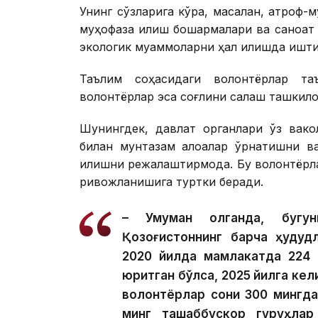
Унинг сўзларига кўра, масалан, атроф
муҳофаза қилиш бошқармалари ва саноат
экологик муаммоларни ҳал қилишда ишти
Таълим соҳасидаги волонтёрлар та
волонтёрлар эса соғлиқни сақлаш ташки
Шунингдек, давлат органлари ўз вако
билан мунтазам алоқалар ўрнатишни в
қилишни режалаштирмоқда. Бу волонтёрл
ривожланишига туртки беради.
– Умуман олганда, бугун
Қозоғистоннинг барча ҳудуд
2020 йилда мамлакатда 224 
юритган бўлса, 2025 йилга кел
волонтёрлар сони 300 мингда
минг ташаббускор гуруҳла