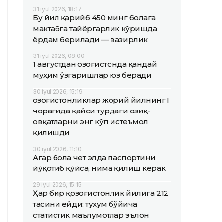
31 iyul 2026, 18:17
Бу йил қарийб 450 минг болага
мактабга тайёргарлик кўришда
ёрдам берилади — вазирлик
31 iyul 2026, 08:00
1 августдан Қозоғистонда қандай
муҳим ўзгаришлар юз беради
30 iyul 2026, 15:19
Қозоғистонликлар жорий йилнинг I
чорагида қайси турдаги озиқ-
овқатларни энг кўп истеъмол
қилишди
30 iyul 2026, 11:10
Агар бола чет элда паспортини
йўқотиб қўйса, нима қилиш керак
29 iyul 2026, 15:15
Ҳар бир қозоғистонлик йилига 212
тасини ейди: тухум бўйича
статистик маълумотлар эълон