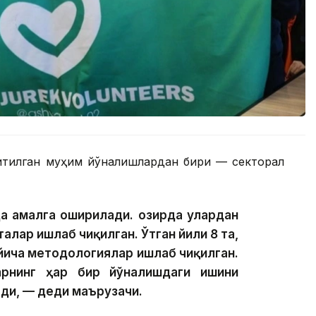
ритилган муҳим йўналишлардан бири — секторал
а амалга оширилади. Ҳозирда улардан
алар ишлаб чиқилган. Ўтган йили 8 та,
ўйича методологиялар ишлаб чиқилган.
рнинг ҳар бир йўналишдаги ишини
ди, — деди маърузачи.