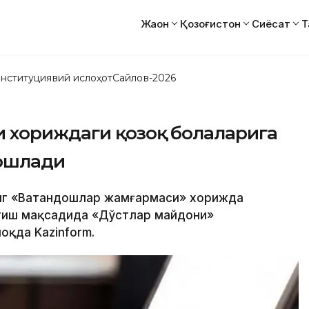
Жаҳон
Қозоғистон
Сиёсат
Т
нституциявий ислоҳот
Сайлов-2026
 хориждаги қозоқ болаларига
бошлади
нинг «Ватандошлар жамғармаси» хорижда
атиш мақсадида «Дўстлар майдони»
оқда Kazinform.