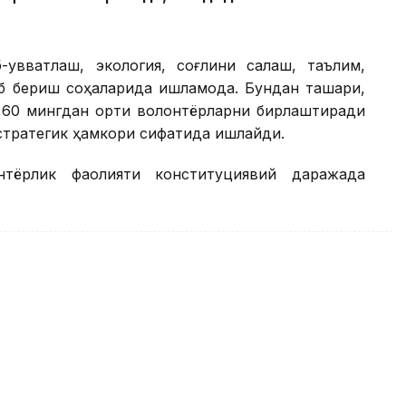
қувватлаш, экология, соғлиқни сақлаш, таълим,
б бериш соҳаларида ишламоқда. Бундан ташқари,
 60 мингдан ортиқ волонтёрларни бирлаштиради
стратегик ҳамкори сифатида ишлайди.
нтёрлик фаолияти конституциявий даражада