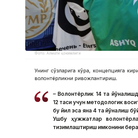
Фото: Алмати ҳокимлиги
Унинг сўзларига кўра, концепцияга ки
волонтёрликни ривожлантириш.
– Волонтёрлик 14 та йўналишд
12 таси учун методологик восит
бу йил эса яна 4 та йўналиш б
Ушбу ҳужжатлар волонтёрла
тизимлаштириш имконини бера