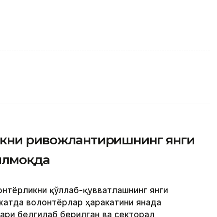
икни ривожлантиришнинг янги
илмоқда
лонтёрликни қўллаб-қувватлашнинг янги
жатда волонтёрлар ҳаракатини янада
ари белгилаб берилган ва секторал