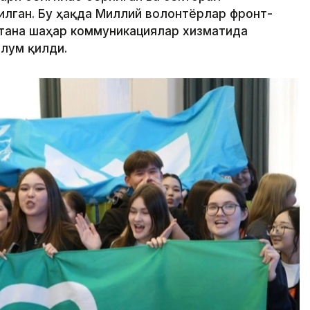
илган. Бу ҳақда Миллий волонтёрлар фронт-
тана шаҳар коммуникациялар хизматида
лум қилди.