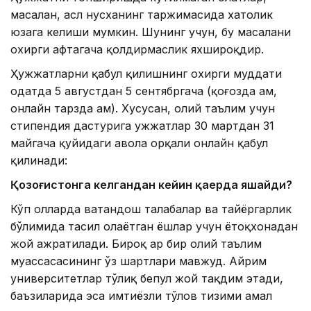
масалан, асл нусханинг таржимасида хатолик
юзага келиши мумкин. Шунинг учун, бу масалани
охирги ҳафтагача қолдирмаслик яхшироқдир.
Ҳужжатларни қабул қилишнинг охирги муддати
одатда 5 августдан 5 сентябргача (қоғозда ҳам,
онлайн тарзда ҳам). Хусусан, олий таълим учун
стипендия дастурига ҳужжатлар 30 мартдан 31
майгача қуйидаги ҳавола орқали онлайн қабул
қилинади:
Қозоғистонга келгандан кейин қаерда яшайди?
Кўп ҳолларда ватандош талабалар ва тайёргарлик
бўлимида таҳсил олаётган ёшлар учун ётоқхонадан
жой ажратилади. Бироқ ҳар бир олий таълим
муассасасининг ўз шартлари мавжуд. Айрим
университетлар тўлиқ бепул жой тақдим этади,
баъзиларида эса имтиёзли тўлов тизими амал