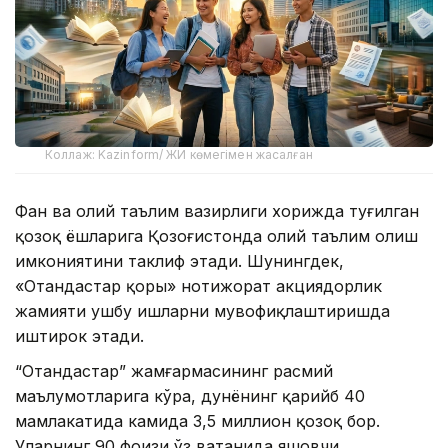
Коллаж: Kazinform/ ЖИ көмегімен жасалған
Фан ва олий таълим вазирлиги хорижда туғилган
қозоқ ёшларига Қозоғистонда олий таълим олиш
имкониятини таклиф этади. Шунингдек,
«Отандастар қоры» нотижорат акциядорлик
жамияти ушбу ишларни мувофиқлаштиришда
иштирок этади.
“Отандастар” жамғармасининг расмий
маълумотларига кўра, дунёнинг қарийб 40
мамлакатида камида 3,5 миллион қозоқ бор.
Уларнинг 90 фоизи ўз ватанида яшовчи