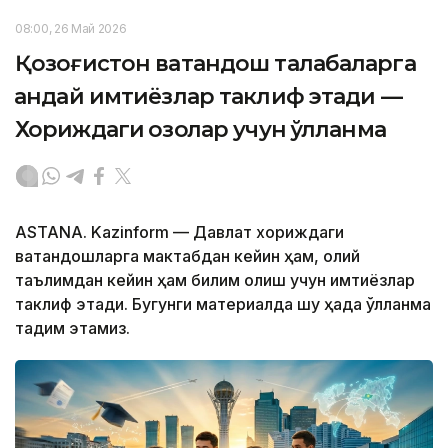
08:00, 26 Май 2026
Қозоғистон ватандош талабаларга
қандай имтиёзлар таклиф этади —
Хориждаги қозоқлар учун қўлланма
ASTANA. Kazinform — Давлат хориждаги
ватандошларга мактабдан кейин ҳам, олий
таълимдан кейин ҳам билим олиш учун имтиёзлар
таклиф этади. Бугунги материалда шу ҳақда қўлланма
тақдим этамиз.