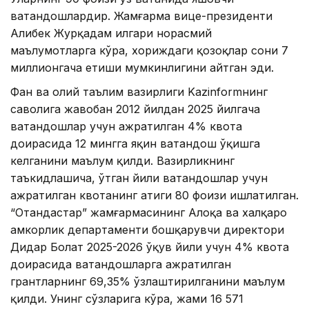
ватандошлардир. Жамғарма вице-президенти
Алибек Журқадам илгари норасмий
маълумотларга кўра, хориждаги қозоқлар сони 7
миллионгача етиши мумкинлигини айтган эди.
Фан ва олий таълим вазирлиги Kazinformнинг
саволига жавобан 2012 йилдан 2025 йилгача
ватандошлар учун ажратилган 4% квота
доирасида 12 мингга яқин ватандош ўқишга
келганини маълум қилди. Вазирликнинг
таъкидлашича, ўтган йили ватандошлар учун
ажратилган квотанинг атиги 80 фоизи ишлатилган.
“Отандастар” жамғармасининг Алоқа ва халқаро
ҳамкорлик департаменти бошқарувчи директори
Дидар Болат 2025-2026 ўқув йили учун 4% квота
доирасида ватандошларга ажратилган
грантларнинг 69,35% ўзлаштирилганини маълум
қилди. Унинг сўзларига кўра, жами 16 571