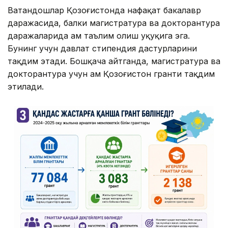
Ватандошлар Қозоғистонда нафақат бакалавр
даражасида, балки магистратура ва докторантура
даражаларида ҳам таълим олиш ҳуқуқига эга.
Бунинг учун давлат стипендия дастурларини
тақдим этади. Бошқача айтганда, магистратура ва
докторантура учун ҳам Қозоғистон гранти тақдим
этилади.