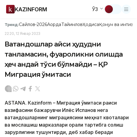
KAZINFORM
ЎЗ
Сайлов-2026
Ақорда
Тайинлов
Ҳодиса
Қонун ва интизо
Тренд:
22:20, 12 Январ 2023
Ватандошлар қайси ҳудудни
танламасин, фуқароликни олишда
ҳеч қандай тўсиқ бўлмайди – ҚР
Миграция қўмитаси
ASTANА. Кazinform – Миграция қўмитаси раиси
вазифасини бажарувчи Илёс Испанов нега
ватандошларнинг миграциясини меҳнат квоталари
ва мослашиш марказлари орқали тартибга солиш
зарурлигини тушунтирди, деб хабар беради