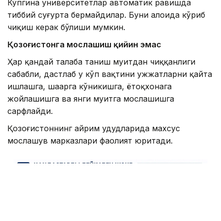
Кўпгина университетлар автоматик равишда
тиббий суғурта бермайдилар. Буни алоҳида кўриб
чиқиш керак бўлиши мумкин.
Қозоғистонга мослашиш қийин эмас
Ҳар қандай талаба таниш муҳитдан чиққанлиги
сабабли, дастлаб у кўп вақтини ҳужжатларни қайта
ишлашга, шаҳарга кўникишга, ётоқхонага
жойлашишга ва янги муҳитга мослашишга
сарфлайди.
Қозоғистоннинг айрим ҳудудларида махсус
мослашув марказлари фаолият юритади.