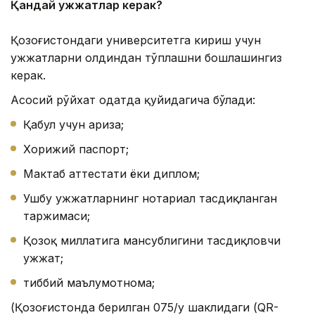
Қандай ҳужжатлар керак?
Қозоғистондаги университетга кириш учун
ҳужжатларни олдиндан тўплашни бошлашингиз
керак.
Асосий рўйхат одатда қуйидагича бўлади:
Қабул учун ариза;
Хорижий паспорт;
Мактаб аттестати ёки диплом;
Ушбу ҳужжатларнинг нотариал тасдиқланган
таржимаси;
Қозоқ миллатига мансублигини тасдиқловчи
ҳужжат;
тиббий маълумотнома;
(Қозоғистонда берилган 075/у шаклидаги (QR-