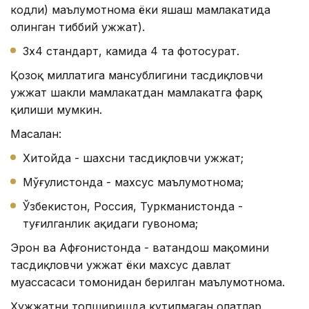
кодли) маълумотнома ёки яшаш мамлакатида
олинган тиббий ҳужжат).
3х4 стандарт, камида 4 та фотосурат.
Қозоқ миллатига мансублигини тасдиқловчи
ҳужжат шакли мамлакатдан мамлакатга фарқ
қилиши мумкин.
Масалан:
Хитойда - шахсни тасдиқловчи ҳужжат;
Мўғулистонда - махсус маълумотнома;
Ўзбекистон, Россия, Туркманистонда -
туғилганлик ҳақидаги гувоҳнома;
Эрон ва Афғонистонда - ватандош мақомини
тасдиқловчи ҳужжат ёки махсус давлат
муассасаси томонидан берилган маълумотнома.
Ҳужжатни топширишда кутилмаган ҳолатлар,