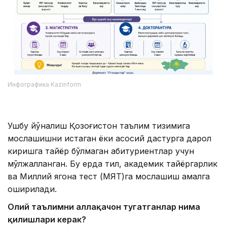
Инфографика Kazinform
Ушбу йўналиш Қозоғистон таълим тизимига
мослашишни истаган ёки асосий дастурга дарҳол
киришга тайёр бўлмаган абитуриентлар учун
мўлжалланган. Бу ерда тил, академик тайёргарлик
ва Миллий ягона тест (МЯТ)га мослашиш амалга
оширилади.
Олий таълимни аллақачон тугатганлар нима
қилишлари керак?