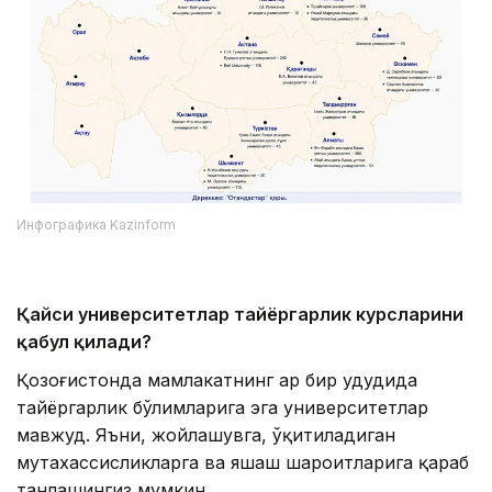
Инфографика Kazinform
Қайси университетлар тайёргарлик курсларини
қабул қилади?
Қозоғистонда мамлакатнинг ҳар бир ҳудудида
тайёргарлик бўлимларига эга университетлар
мавжуд. Яъни, жойлашувга, ўқитиладиган
мутахассисликларга ва яшаш шароитларига қараб
танлашингиз мумкин.