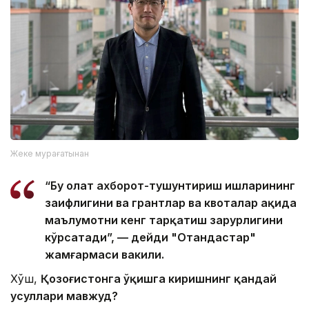
Жеке мурағатынан
“Бу ҳолат ахборот-тушунтириш ишларининг
заифлигини ва грантлар ва квоталар ҳақида
маълумотни кенг тарқатиш зарурлигини
кўрсатади”, — дейди "Отандастар"
жамғармаси вакили.
Хўш,
Қозоғистонга ўқишга киришнинг қандай
усуллари мавжуд?