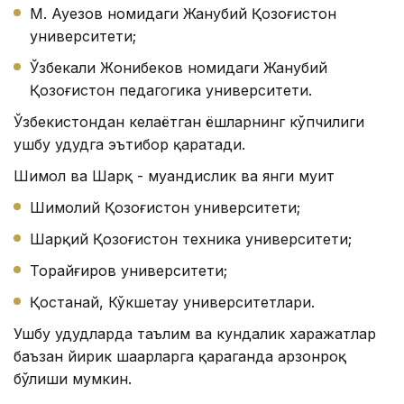
М. Ауезов номидаги Жанубий Қозоғистон
университети;
Ўзбекали Жонибеков номидаги Жанубий
Қозоғистон педагогика университети.
Ўзбекистондан келаётган ёшларнинг кўпчилиги
ушбу ҳудудга эътибор қаратади.
Шимол ва Шарқ - муҳандислик ва янги муҳит
Шимолий Қозоғистон университети;
Шарқий Қозоғистон техника университети;
Торайғиров университети;
Қостанай, Кўкшетау университетлари.
Ушбу ҳудудларда таълим ва кундалик харажатлар
баъзан йирик шаҳарларга қараганда арзонроқ
бўлиши мумкин.