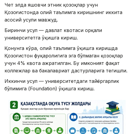
Чет элда яшовчи этник қозоқлар учун
Қозоғистонда олий таълимга киришнинг иккита
асосий усули мавжуд.
Биринчи усул — давлат квотаси орқали
университетга ўқишга кириш.
Қонунга кўра, олий таълимга ўқишга киришда
Қозоғистон фуқаролигига эга бўлмаган қозоқлар
учун 4% квота ажратилган. Бу имконият фақат
коллежлар ва бакалавриат дастурларига тегишли.
Иккинчи усул — университетдаги тайёргарлик
бўлимига (Foundation) ўқишга кириш.