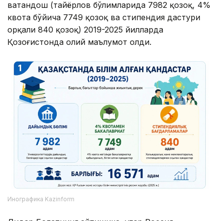
ватандош (тайёрлов бўлимларида 7982 қозоқ, 4%
квота бўйича 7749 қозоқ ва стипендия дастури
орқали 840 қозоқ) 2019-2025 йилларда
Қозоғистонда олий маълумот олди.
Инографика Kazinform