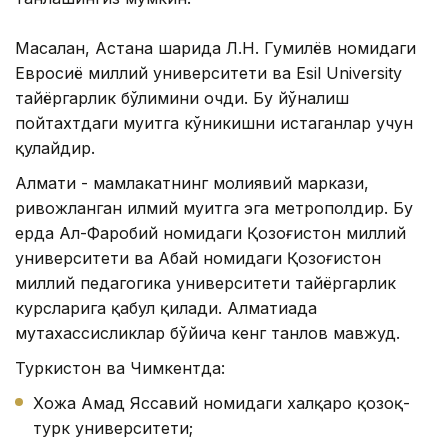
Масалан, Астана шаҳрида Л.Н. Гумилёв номидаги
Евросиё миллий университети ва Esil University
тайёргарлик бўлимини очди. Бу йўналиш
пойтахтдаги муҳитга кўникишни истаганлар учун
қулайдир.
Алмати - мамлакатнинг молиявий маркази,
ривожланган илмий муҳитга эга метрополдир. Бу
ерда Ал-Фаробий номидаги Қозоғистон миллий
университети ва Абай номидаги Қозоғистон
миллий педагогика университети тайёргарлик
курсларига қабул қилади. Алматиада
мутахассисликлар бўйича кенг танлов мавжуд.
Туркистон ва Чимкентда:
Хожа Аҳмад Яссавий номидаги халқаро қозоқ-
турк университети;