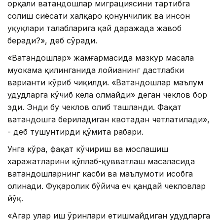
орқали ватандошлар миграциясини тартибга
солиш сиёсати халқаро қонунчилик ва инсон
ҳуқуқлари талабларига қай даражада жавоб
беради?», деб сўради.
«Ватандошлар» жамғармасида мазкур масала
муҳокама қилинганида лойиҳанинг дастлабки
варианти кўриб чиқилди. «Ватандошлар маълум
ҳудудларга кўчиб кела олмайди» деган чеклов бор
эди. Энди бу чеклов олиб ташланди. Фақат
ватандошга бериладиган квотадан четлатилади»,
- деб тушунтирди қўмита раҳбари.
Унга кўра, фақат кўчириш ва мослашиш
харажатларини қўллаб-қувватлаш масаласида
ватандошларнинг касби ва маълумоти ҳисобга
олинади. Фуқаролик бўйича ҳеч қандай чекловлар
йўқ.
«Агар улар иш ўринлари етишмайдиган ҳудудларга