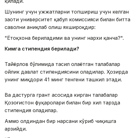
қилади.
Шунинг учун ҳужжатларни топшириш учун келган
заҳоти университет қабул комиссияси билан битта
саволни аниқлаб олиш яхшироқдир:
"Ётоқхона бериладими ва унинг нархи қанча?".
Кимга стипендия берилади?
Тайёрлов бўлимида таҳсил олаётган талабалар
ойлик давлат стипендиясини оладилар. Ҳозирда
унинг миқдори 41 минг тенгени ташкил этади.
Ва дастурга грант асосида кирган талабалар
Қозоғистон фуқаролари билан бир хил тарзда
стипендия оладилар.
Аммо олдиндан бир нарсани кўриб чиқишга
арзийди.