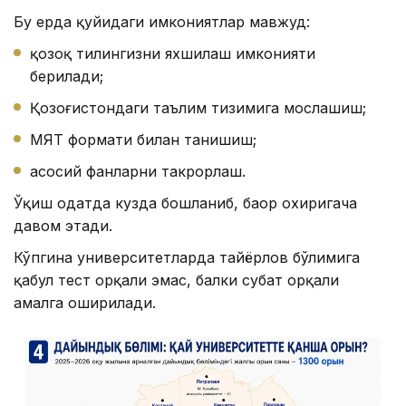
Бу ерда қуйидаги имкониятлар мавжуд:
қозоқ тилингизни яхшилаш имконияти
берилади;
Қозоғистондаги таълим тизимига мослашиш;
МЯТ формати билан танишиш;
асосий фанларни такрорлаш.
Ўқиш одатда кузда бошланиб, баҳор охиригача
давом этади.
Кўпгина университетларда тайёрлов бўлимига
қабул тест орқали эмас, балки суҳбат орқали
амалга оширилади.