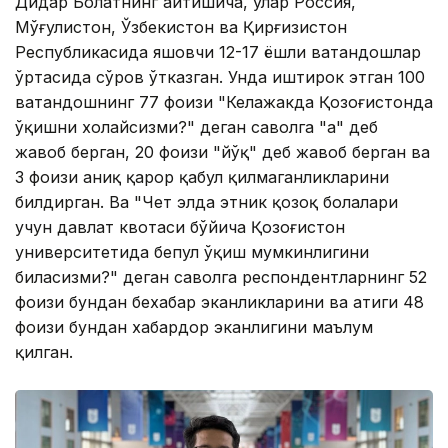
Дидар Болатнинг айтишича, улар Россия,
Мўғулистон, Ўзбекистон ва Қирғизистон
Республикасида яшовчи 12-17 ёшли ватандошлар
ўртасида сўров ўтказган. Унда иштирок этган 100
ватандошнинг 77 фоизи "Келажакда Қозоғистонда
ўқишни хоҳлайсизми?" деган саволга "ҳа" деб
жавоб берган, 20 фоизи "йўқ" деб жавоб берган ва
3 фоизи аниқ қарор қабул қилмаганликларини
билдирган. Ва "Чет элда этник қозоқ болалари
учун давлат квотаси бўйича Қозоғистон
университетида бепул ўқиш мумкинлигини
биласизми?" деган саволга респондентларнинг 52
фоизи бундан бехабар эканликларини ва атиги 48
фоизи бундан хабардор эканлигини маълум
қилган.