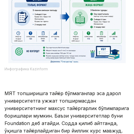
Инфографика Kazinform
МЯТ топширишга тайёр бўлмаганлар эса дарҳол
университетга ҳужжат топширмасдан
университетнинг махсус тайёргарлик бўлимларига
боришлари мумкин. Баъзи университетлар буни
Foundation деб атайди. Содда қилиб айтганда,
ўқишга тайёрлайдиган бир йиллик курс мавжуд.