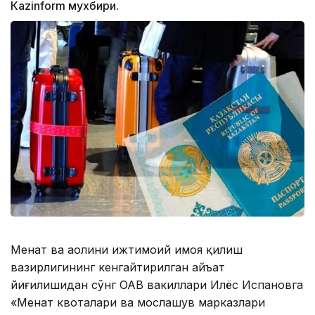
Кazinform мухбири.
Меҳнат ва аҳолини ижтимоий ҳимоя қилиш
вазирлигининг кенгайтирилган ҳайъат
йиғилишидан сўнг ОАВ вакиллари Илёс Испановга
«Меҳнат квоталари ва мослашув марказлари