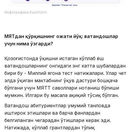
Инфографика Kazinform
МЯТдан қўрқишнинг ҳожати йўқ: ватандошлар
учун нима ўзгарди?
Қозоғистонда ўқишни истаган кўплаб ёш
ватандошларнинг онгидаги энг катта шубҳалардан
бири бу - Миллий ягона тест натижалари. Улар чет
элда ўқиган мактабнинг ўқув дастури бошқача
бўлгани учун МЯТТ саволлари нотаниш бўлиши
мумкин. Илгари бу масала ҳақиқий тўсиқ бўлган.
Ватандош абитуриентлар умумий танловда
иштирок этишлари ва барча фанлардан
белгиланган чегарадан ўтишлари керак эди.
Натижада, кўплаб грантлардан тўлиқ