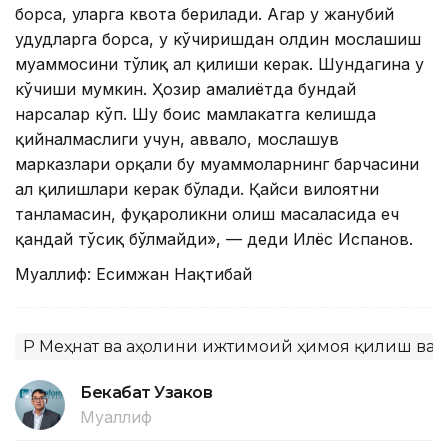
борса, уларга квота берилади. Агар у жанубий
ҳудудларга борса, у кўчиришдан олдин мослашиш
муаммосини тўлиқ ҳал қилиши керак. Шундагина у
кўчиши мумкин. Ҳозир амалиётда бундай
нарсалар кўп. Шу боис мамлакатга келишда
қийналмаслиги учун, аввало, мослашув
марказлари орқали бу муаммоларнинг барчасини
ҳал қилишлари керак бўлади. Қайси вилоятни
танламасин, фуқароликни олиш масаласида ҳеч
қандай тўсиқ бўлмайди», — деди Илёс Испанов.
Муаллиф: Есимжан Нақтибай
ҚР Меҳнат ва аҳолини ижтимоий ҳимоя қилиш ва
Бекабат Узаков
Муаллиф