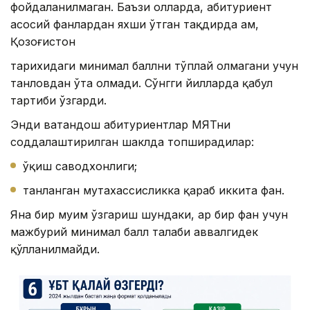
фойдаланилмаган. Баъзи ҳолларда, абитуриент
асосий фанлардан яхши ўтган тақдирда ҳам,
Қозоғистон
тарихидаги минимал баллни тўплай олмагани учун
танловдан ўта олмади. Сўнгги йилларда қабул
тартиби ўзгарди.
Энди ватандош абитуриентлар МЯТни
соддалаштирилган шаклда топширадилар:
ўқиш саводхонлиги;
танланган мутахассисликка қараб иккита фан.
Яна бир муҳим ўзгариш шундаки, ҳар бир фан учун
мажбурий минимал балл талаби аввалгидек
қўлланилмайди.