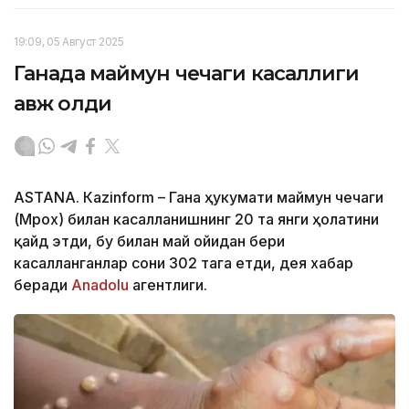
19:09, 05 Август 2025
Ганада маймун чечаги касаллиги
авж олди
ASTANА. Кazinform – Гана ҳукумати маймун чечаги
(Мpох) билан касалланишнинг 20 та янги ҳолатини
қайд этди, бу билан май ойидан бери
касалланганлар сони 302 тага етди, дея хабар
беради
Аnadolu
агентлиги.