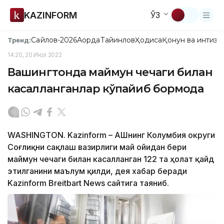
KAZINFORM
ЎЗ
Сайлов-2026
Ақорда
Тайинлов
Ҳодиса
Қонун ва интизо
Тренд:
14:20, 20 Июл 2022
Вашингтонда маймун чечаги билан
касалланганлар кўпайиб бормоқда
WASHINGTON. Kazinform – АҚШнинг Колумбия округи
Соғлиқни сақлаш вазирлиги май ойидан бери
маймун чечаги билан касалланган 122 та ҳолат қайд
этилганини маълум қилди, дея хабар беради
Kazinform Breitbart News сайтига таяниб.