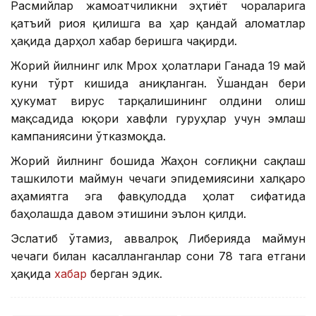
Расмийлар жамоатчиликни эҳтиёт чораларига
қатъий риоя қилишга ва ҳар қандай аломатлар
ҳақида дарҳол хабар беришга чақирди.
Жорий йилнинг илк Мрох ҳолатлари Ганада 19 май
куни тўрт кишида аниқланган. Ўшандан бери
ҳукумат вирус тарқалишининг олдини олиш
мақсадида юқори хавфли гуруҳлар учун эмлаш
кампаниясини ўтказмоқда.
Жорий йилнинг бошида Жаҳон соғлиқни сақлаш
ташкилоти маймун чечаги эпидемиясини халқаро
аҳамиятга эга фавқулодда ҳолат сифатида
баҳолашда давом этишини эълон қилди.
Эслатиб ўтамиз, аввалроқ Либерияда маймун
чечаги билан касалланганлар сони 78 тага етгани
ҳақида
хабар
берган эдик.