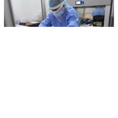
Фото: Anadolu
Миллий соғлиқни сақлаш институти (NPHIL)
раҳбари Дугбе Крис Ньяннинг сўзларига кўра,
мамлакатда хавфли вирусни юқтиришнинг яна
тўртта янги ҳолати аниқланган.
Вирус тарқалишининг олдини олиш чора-
тадбирлари доирасида Либерия ўтган ой Европа
Комиссиясининг Соғлиқни сақлаш бўйича