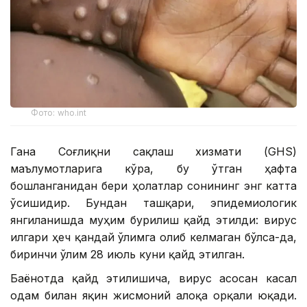
Фото: who.int
Гана Соғлиқни сақлаш хизмати (GHS)
маълумотларига кўра, бу ўтган ҳафта
бошланганидан бери ҳолатлар сонининг энг катта
ўсишидир. Бундан ташқари, эпидемиологик
янгиланишда муҳим бурилиш қайд этилди: вирус
илгари ҳеч қандай ўлимга олиб келмаган бўлса-да,
биринчи ўлим 28 июль куни қайд этилган.
Баёнотда қайд этилишича, вирус асосан касал
одам билан яқин жисмоний алоқа орқали юқади.