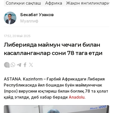
Соғлиқни сақлаш
Африка
Жаҳон янгиликлари
Бекабат Узаков
Муаллиф
17:52, 20 Май 2025
Либерияда маймун чечаги билан
касалланганлар сони 78 тага етди
ASTANA. Kazinform – Ғарбий Африкадаги Либерия
Республикасида йил бошидан буён маймунчечак
(mpox) вирусини юқтириш билан боғлиқ 78 та ҳолат
қайд этилди, деб хабар беради
Anadolu
.