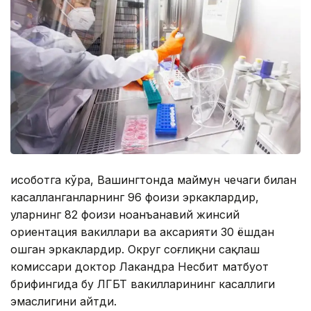
Ҳисоботга кўра, Вашингтонда маймун чечаги билан
касалланганларнинг 96 фоизи эркаклардир,
уларнинг 82 фоизи ноанъанавий жинсий
ориентация вакиллари ва аксарияти 30 ёшдан
ошган эркаклардир. Округ соғлиқни сақлаш
комиссари доктор Лакандра Несбит матбуот
брифингида бу ЛГБТ вакилларининг касаллиги
эмаслигини айтди.