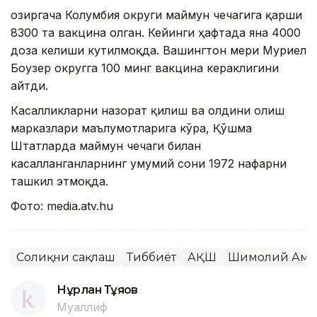
Ҳозиргача Колумбия округи маймун чечагига қарши
8300 та вакцина олган. Кейинги ҳафтада яна 4000
доза келиши кутилмоқда. Вашингтон мери Муриел
Боузер округга 100 минг вакцина кераклигини
айтди.
Касалликларни назорат қилиш ва олдини олиш
марказлари маълумотларига кўра, Қўшма
Штатларда маймун чечаги билан
касалланганларнинг умумий сони 1972 нафарни
ташкил этмоқда.
Фото: media.atv.hu
Соғлиқни сақлаш
Тиббиёт
АҚШ
Шимолий Аме
Нұрлан Тұяқов
Муаллиф