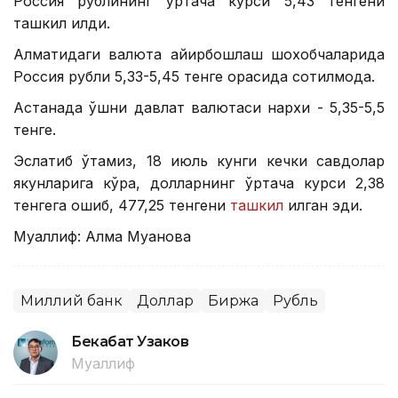
Россия рублининг ўртача курси 5,43 тенгени
ташкил қилди.
Алматидаги валюта айирбошлаш шохобчаларида
Россия рубли 5,33-5,45 тенге орасида сотилмоқда.
Астанада қўшни давлат валютаси нархи - 5,35-5,5
тенге.
Эслатиб ўтамиз, 18 июль кунги кечки савдолар
якунларига кўра, долларнинг ўртача курси 2,38
тенгега ошиб, 477,25 тенгени
ташкил
қилган эди.
Муаллиф: Алма Муқанова
Миллий банк
Доллар
Биржа
Рубль
Бекабат Узаков
Муаллиф