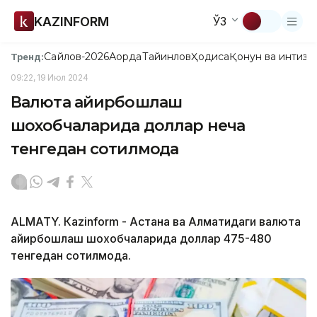
KAZINFORM
ЎЗ
Сайлов-2026
Ақорда
Тайинлов
Ҳодиса
Қонун ва интизо
Тренд:
09:22, 19 Июл 2024
Валюта айирбошлаш
шохобчаларида доллар неча
тенгедан сотилмоқда
ALMATY. Кazinform - Астана ва Алматидаги валюта
айирбошлаш шохобчаларида доллар 475-480
тенгедан сотилмоқда.