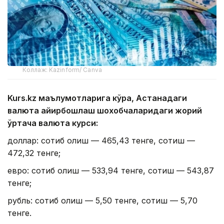
Коллаж: Kazinform/ Canva
Kurs.kz маълумотларига кўра, Астанадаги
валюта айирбошлаш шохобчаларидаги жорий
ўртача валюта курси:
доллар: сотиб олиш — 465,43 тенге, сотиш —
472,32 тенге;
евро: сотиб олиш — 533,94 тенге, сотиш — 543,87
тенге;
рубль: сотиб олиш — 5,50 тенге, сотиш — 5,70
тенге.