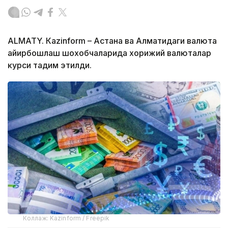
ALMATY. Кazinform – Астана ва Алматидаги валюта
айирбошлаш шохобчаларида хорижий валюталар
курси тақдим этилди.
Коллаж: Kazinform / Freepik