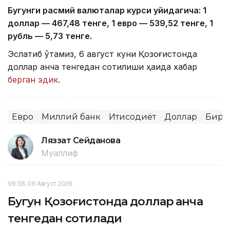
Бугунги расмий валюталар курси қуйидагича: 1
доллар — 4
67,4
8 тенге, 1 евро — 5
39,52
тенге, 1
рубль — 5
,7
3 тенге.
Эслатиб ўтамиз, 6 август куни Қозоғистонда
доллар қанча тенгедан сотилиши ҳақида хабар
берган эдик.
Евро
Миллий банк
Иқтисодиёт
Доллар
Бирж
Ляззат Сейданова
Муаллиф
09:38, 06 Август 2026
Бугун Қозоғистонда доллар қанча
тенгедан сотилади