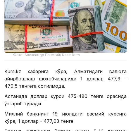
Фото: Александр Павский/ Kazinform
Kurs.kz хабарига кўра, Алматидаги валюта
айирбошлаш шохобчаларида 1 доллар 477,3 –
479,5 тенгега сотилмоқда.
Астанада доллар курси 475-480 тенге орасида
ўзгариб туради.
Миллий банкнинг 19 июлдаги расмий курсига
кўра, 1 доллар - 477,03 тенге.