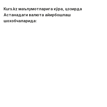
Kurs.kz маълумотларига кўра, ҳозирда
Астанадаги валюта айирбошлаш
шохобчаларида:
— доллар: сотиб олиш — 467,00 тенге, сотиш —
474,00 тенге;
— евро: сотиб олиш — 534,00 тенге, сотиш —
544,00 тенге;
— рубль: сотиб олиш — 5,55 тенге, сотиш — 5,75
тенге;
— юань: сотиб олиш — 68,83 тенге, сотиш — 73,06
тенге.
Алматидаги валюта айирбошлаш
шохобчаларида:
— доллар: сотиб олиш — 468,86 тенге, сотиш —
471,16 тенге;