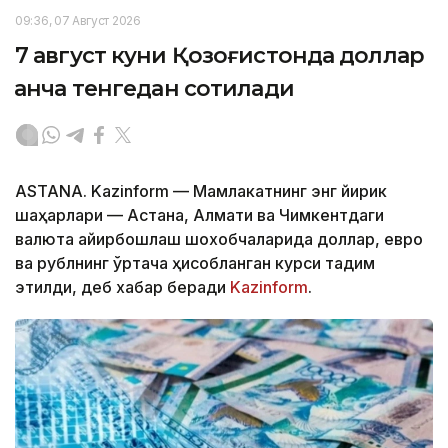
09:36, 07 Август 2026
7 август куни Қозоғистонда доллар
қанча тенгедан сотилади
ASTANA. Kazinform — Мамлакатнинг энг йирик
шаҳарлари — Астана, Алмати ва Чимкентдаги
валюта айирбошлаш шохобчаларида доллар, евро
ва рублнинг ўртача ҳисобланган курси тақдим
этилди, деб хабар беради
Kazinform
.