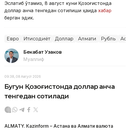
Эслатиб ўтамиз, 8 август куни Қозоғистонда
доллар қанча тенгедан сотилиши ҳақида
хабар
берган эдик.
Евро
Иқтисодиёт
Доллар
Алмати
Рубль
Аст
Бекабат Узаков
Муаллиф
09:38, 08 Август 2026
Бугун Қозоғистонда доллар қанча
тенгедан сотилади
ALMATY. Кazinform – Астана ва Алмати валюта