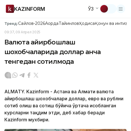
KAZINFORM
ЎЗ
Сайлов-2026
Ақорда
Тайинлов
Ҳодиса
Қонун ва интизо
Тренд:
09:37, 09 Апрел 2025
Валюта айирбошлаш
шохобчаларида доллар қанча
тенгедан сотилмоқда
ALMATY. Kazinform - Астана ва Алмати валюта
айирбошлаш шохобчалари доллар, евро ва рублни
сотиб олиш ва сотиш бўйича ўртача ҳисобланган
курсларни тақдим этди, деб хабар беради
Кazinform мухбири.