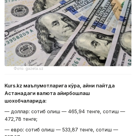
Фото: gazeta.uz
Kurs.kz маълумотларига кўра, айни пайтда
Астанадаги валюта айирбошлаш
шохобчаларида:
— доллар: сотиб олиш — 465,94 тенге, сотиш —
472,78 тенге;
— евро: сотиб олиш — 533,87 тенге, сотиш —