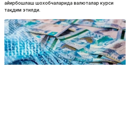
айирбошлаш шохобчаларида валюталар курси
тақдим этилди.
Коллаж: Kazinform/ Canva
Kurs.kz маълумотларига кўра, айни пайтда
Астанадаги валюта айирбошлаш
шохобчаларида: