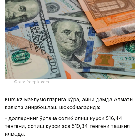
Фото: freepik.com
Kurs.kz маълумотларига кўра, айни дамда Алмати
валюта айирбошлаш шохобчаларида:
- долларнинг ўртача сотиб олиш курси 516,44
тенгени, сотиш курси эса 519,34 тенгени ташкил
қилмоқда.