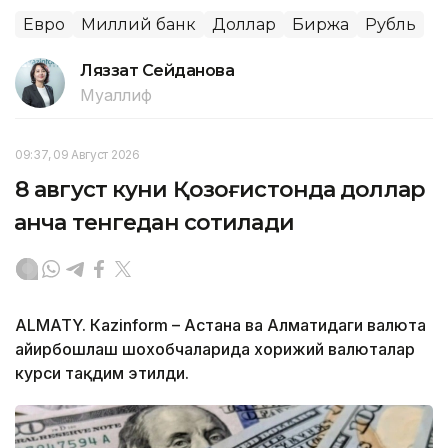
Евро
Миллий банк
Доллар
Биржа
Рубль
Ляззат Сейданова
Муаллиф
09:37, 09 Август 2026
8 август куни Қозоғистонда доллар
қанча тенгедан сотилади
ALMATY. Кazinform – Астана ва Алматидаги валюта
айирбошлаш шохобчаларида хорижий валюталар
курси тақдим этилди.