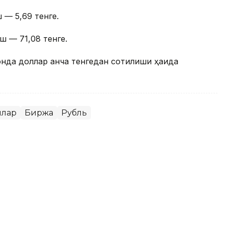
 — 5,69 тенге.
ш — 71,08 тенге.
онда доллар қанча тенгедан сотилиши ҳақида
ллар
Биржа
Рубль