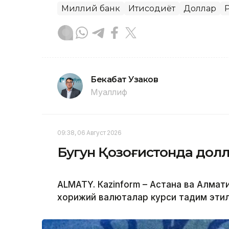
Миллий банк
Иқтисодиёт
Доллар
Бекабат Узаков
Муаллиф
09:38, 06 Август 2026
Бугун Қозоғистонда долл
ALMATY. Кazinform – Астана ва Алм
хорижий валюталар курси тақдим эти