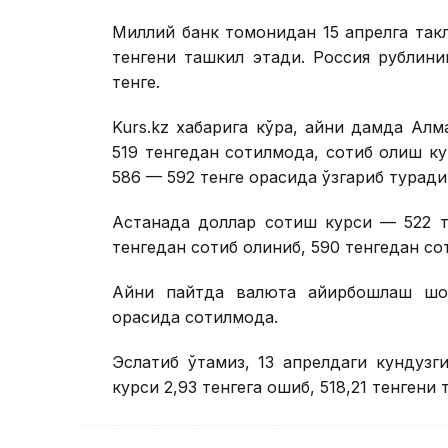
Миллий банк томонидан 15 апрелга такл
тенгени ташкил этади. Россия рублини
тенге.
Kurs.kz хабарига кўра, айни дамда А
519 тенгедан сотилмоқда, сотиб олиш ку
586 — 592 тенге орасида ўзгариб туради
Астанада доллар сотиш курси — 522 т
тенгедан сотиб олиниб, 590 тенгедан со
Айни пайтда валюта айирбошлаш шох
орасида сотилмоқда.
Эслатиб ўтамиз, 13 апрелдаги кундузг
курси 2,93 тенгега ошиб, 518,21 тенгени 