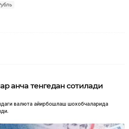
Рубль
ар қанча тенгедан сотилади
атидаги валюта айирбошлаш шохобчаларида
лди.