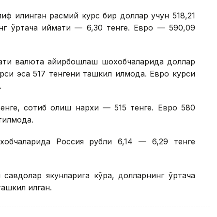
иф қилинган расмий курс бир доллар учун 518,21
нг ўртача қиймати — 6,30 тенге. Евро — 590,09
лмати валюта айирбошлаш шохобчаларида доллар
рси эса 517 тенгени ташкил қилмоқда. Евро курси
.
енге, сотиб олиш нархи — 515 тенге. Евро 580
тилмоқда.
обчаларида Россия рубли 6,14 — 6,29 тенге
и савдолар якунларига кўра, долларнинг ўртача
ташкил қилган.