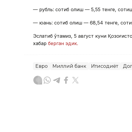
— рубль: сотиб олиш — 5,55 тенге, сотиш
— юань: сотиб олиш — 68,54 тенге, соти
Эслатиб ўтамиз, 5 август куни Қозоғист
хабар
берган эдик.
Евро
Миллий банк
Иқтисодиёт
До
Ляззат Сейданова
Муаллиф