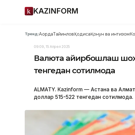
KAZINFORM
Ақорда
Тайинлов
Ҳодиса
Қонун ва интизом
Ко
Тренд:
09:09, 15 Апрел 2025
Валюта айирбошлаш шохо
тенгедан сотилмоқда
ALMATY. Кazinform — Астана ва Алм
доллар 515-522 тенгедан сотилмоқда.