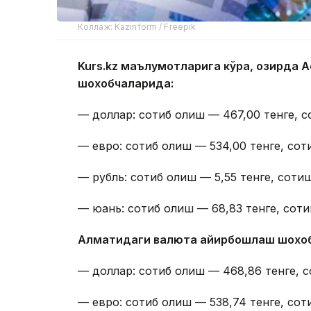
Коллаж: Kazinform / Freepik
Kurs.kz маълумотларига кўра, ҳозирда
шохобчаларида:
— доллар: сотиб олиш — 467,00 тенге, с
— евро: сотиб олиш — 534,00 тенге, сот
— рубль: сотиб олиш — 5,55 тенге, сотиш
— юань: сотиб олиш — 68,83 тенге, соти
Алматидаги валюта айирбошлаш шохо
— доллар: сотиб олиш — 468,86 тенге, с
— евро: сотиб олиш — 538,74 тенге, сот