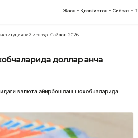
Жаҳон
Қозоғистон
Сиёсат
Т
нституциявий ислоҳот
Сайлов-2026
бчаларида доллар қанча
атидаги валюта айирбошлаш шохобчаларида