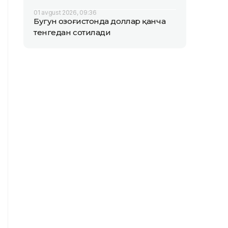
01 avgust 2026, 09:36
Бугун Қозоғистонда доллар қанча
тенгедан сотилади