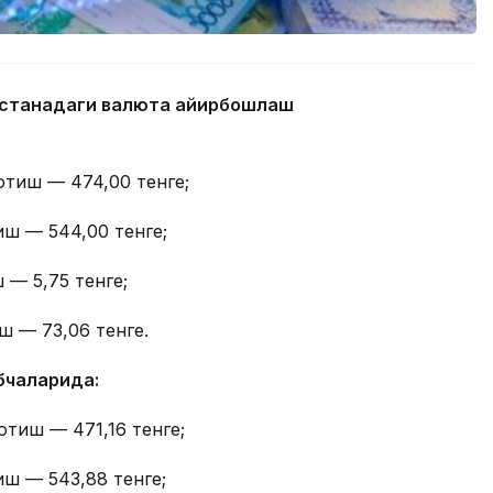
 Астанадаги валюта айирбошлаш
отиш — 474,00 тенге;
иш — 544,00 тенге;
 — 5,75 тенге;
ш — 73,06 тенге.
бчаларида:
отиш — 471,16 тенге;
иш — 543,88 тенге;