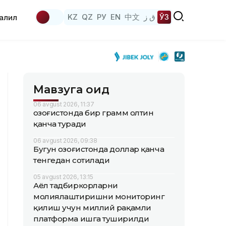
KZ
QZ
РУ
EN
中文
ق ز
ЎЗ
аҳлил
Мавзуга оид
06 avgust 2026, 11:37
Қозоғистонда бир грамм олтин
қанча туради
06 avgust 2026, 09:38
Бугун Қозоғистонда доллар қанча
тенгедан сотилади
05 avgust 2026, 13:15
Аёл тадбиркорларни
молиялаштиришни мониторинг
қилиш учун миллий рақамли
платформа ишга туширилди