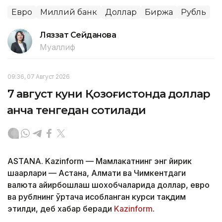
Евро
Миллий банк
Доллар
Биржа
Рубль
Ляззат Сейданова
Муаллиф
09:36, 07 Август 2026
7 август куни Қозоғистонда доллар
қанча тенгедан сотилади
ASTANA. Kazinform — Мамлакатнинг энг йирик
шаҳарлари — Астана, Алмати ва Чимкентдаги
валюта айирбошлаш шохобчаларида доллар, евро
ва рублнинг ўртача ҳисобланган курси тақдим
этилди, деб хабар беради
Kazinform
.