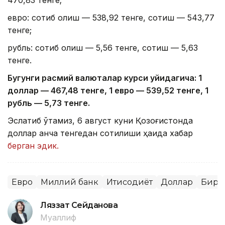
евро: сотиб олиш — 538,92 тенге, сотиш — 543,77
тенге;
рубль: сотиб олиш — 5,56 тенге, сотиш — 5,63
тенге.
Бугунги расмий валюталар курси қуйидагича: 1
доллар — 4
67,4
8 тенге, 1 евро — 5
39,52
тенге, 1
рубль — 5
,7
3 тенге.
Эслатиб ўтамиз, 6 август куни Қозоғистонда
доллар қанча тенгедан сотилиши ҳақида хабар
берган эдик.
Евро
Миллий банк
Иқтисодиёт
Доллар
Бирж
Ляззат Сейданова
Муаллиф