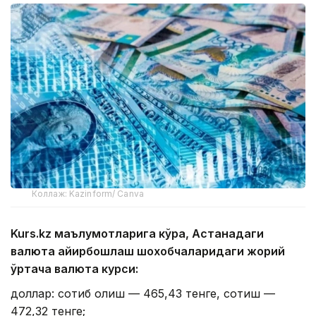
Коллаж: Kazinform/ Canva
Kurs.kz маълумотларига кўра, Астанадаги
валюта айирбошлаш шохобчаларидаги жорий
ўртача валюта курси:
доллар: сотиб олиш — 465,43 тенге, сотиш —
472,32 тенге;