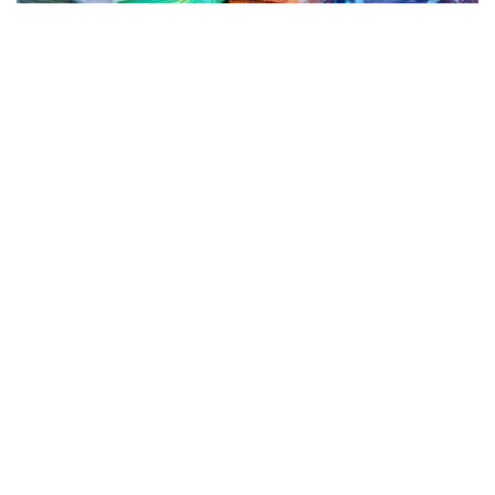
Коллаж: Kazinform / Freepik
Kurs.kz маълумотларига кўра, ҳозирда
Астанадаги валюта айирбошлаш
шохобчаларида:
— доллар: сотиб олиш — 467,00 тенге, сотиш —
474,00 тенге;
— евро: сотиб олиш — 534,00 тенге, сотиш —
544,00 тенге;
— рубль: сотиб олиш — 5,55 тенге, сотиш — 5,75
тенге;
— юань: сотиб олиш — 68,83 тенге, сотиш — 73,06