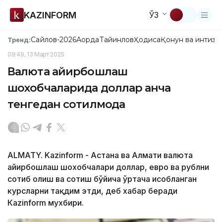
KAZINFORM
ЎЗ
Сайлов-2026
Ақорда
Тайинлов
Ҳодиса
Қонун ва интизо
Тренд:
09:49, 13 Март 2025
Валюта айирбошлаш
шохобчаларида доллар қанча
тенгедан сотилмоқда
ALMATY. Kazinform - Астана ва Алмати валюта
айирбошлаш шохобчалари доллар, евро ва рублни
сотиб олиш ва сотиш бўйича ўртача ҳисобланган
курсларни тақдим этди, деб хабар беради
Кazinform мухбири.