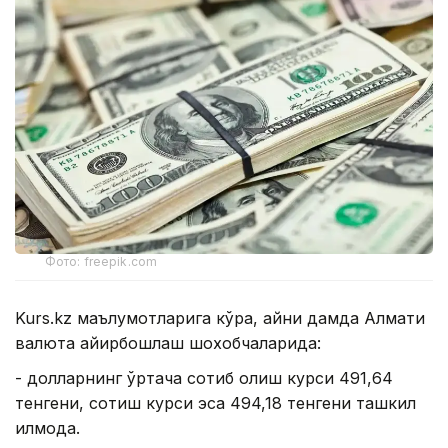
Фото: freepik.com
Kurs.kz маълумотларига кўра, айни дамда Алмати
валюта айирбошлаш шохобчаларида:
- долларнинг ўртача сотиб олиш курси 491,64
тенгени, сотиш курси эса 494,18 тенгени ташкил
қилмоқда.