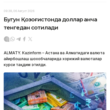
09:38, 06 Август 2026
Бугун Қозоғистонда доллар қанча
тенгедан сотилади
ALMATY. Кazinform – Астана ва Алматидаги валюта
айирбошлаш шохобчаларида хорижий валюталар
курси тақдим этилди.