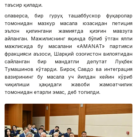
таъсир қилади.
Қолаверса, бир гуруҳ ташаббускор фуқаролар
томонидан мазкур масала юзасидан петиция
эълон қилингани жамиятда қизғин мавзуга
айланган. Мажилиснинг яқинда бўлиб ўтган ялпи
мажлисида бу масалани «AMANAT» партияси
фракцияси аъзоси, Шарқий Қозоғистон вилоятидан
сайланган бир мандатли депутат Луқбек
Тумашинов кўтарди. Бироқ Савдо ва интеграция
вазирининг бу масала уч йилдан кейин кўриб
чиқилиши ҳақидаги жавоби жамоатчилик
томонидан етарли эмас, деб топилди.