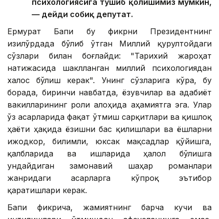
психологиясига тушиб қолишимиз мумкин,
— дейди собиқ депутат.
Ермурат Бапи бу фикрни Президентнинг
Қизилўрдада бўлиб ўтган Миллий қурултойдаги
сўзлари билан боғлайди: "Тарихий жароҳат
натижасида шаклланган миллий психологиядан
халос бўлиш керак". Унинг сўзларига кўра, бу
борада, биринчи навбатда, ёзувчилар ва адабиёт
вакилларининг роли алоҳида аҳамиятга эга. Улар
ўз асарларида фақат ўтмиш сарқитлари ва қишлоқ
ҳаёти ҳақида ёзишни бас қилишлари ва ёшларни
ижодкор, билимли, юксак мақсадлар қўйишга,
қалбларида ва ишларида ҳалол бўлишга
ундайдиган замонавий шаҳар романлари
жанридаги асарларга кўпроқ эътибор
қаратишлари керак.
Бапи фикрича, жамиятнинг барча кучи ва