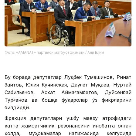
Фото: «AMANAT» партияси матбуот хизмати / Али Ғалим
Бу борада депутатлар Луқбек Тумашинов, Ринат
Заитов, Юлия Кучинская, Даулет Муқаев, Нуртай
Сабильянов, Асхат Аймағамбетов, Дуйсенбай
Турғанов ва бошқа фуқаролар ўз фикрларини
билдирди.
Фракция депутатлари ушбу мавзу атрофидаги
катта жамоатчилик резонансини инобатга олган
ҳолда, муҳокамалар натижасида келгусида