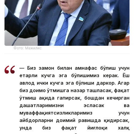
Фото: Мажилис
— Биз замон билан ҳамнафас бўлиш учун
етарли кучга эга бўлишимиз керак. Ёш
авлод ички кучга эга бўлиши даркор. Агар
биз доимо ўтмишга назар ташласак, фақат
ўтмиш ҳақида гапирсак, бошдан кечирган
даҳшатларимизни эсласак ва
муваффақиятсизликларимиз учун
айбдорларни доимий равишда қидирсак,
унда биз фақат йиғлоқи халқ