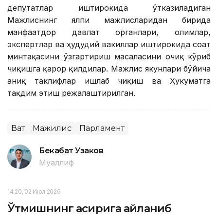
депутатлар иштирокида ўтказиладиган
Мажлиснинг ялпи мажлисларидан бирида
манфаатдор давлат органлари, олимлар,
экспертлар ва ҳудудий вакиллар иштирокида соат
минтақасини ўзгартириш масаласини очиқ кўриб
чиқишга қарор қилдилар. Мажлис якунлари бўйича
аниқ таклифлар ишлаб чиқиш ва Ҳукуматга
тақдим этиш режалаштирилган.
Вақт
Мажилис
Парламент
Бекабат Узаков
Муаллиф
14:20, 02 Июл 2026
Ўтмишнинг асирига айланиб