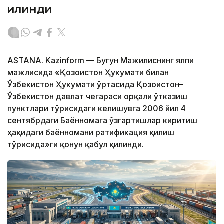
қилинди
ASTANA. Kazinform — Бугун Мажилиснинг ялпи
мажлисида «Қозоғистон Ҳукумати билан
Ўзбекистон Ҳукумати ўртасида Қозоғистон–
Ўзбекистон давлат чегараси орқали ўтказиш
пунктлари тўғрисидаги келишувга 2006 йил 4
сентябрдаги Баённомага ўзгартишлар киритиш
ҳақидаги баённомани ратификация қилиш
тўғрисида»ги қонун қабул қилинди.