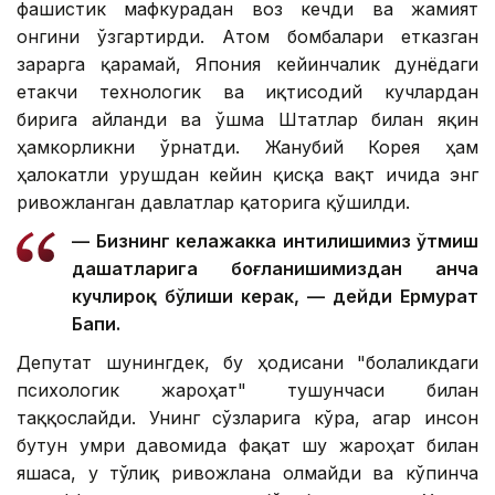
фашистик мафкурадан воз кечди ва жамият
онгини ўзгартирди. Атом бомбалари етказган
зарарга қарамай, Япония кейинчалик дунёдаги
етакчи технологик ва иқтисодий кучлардан
бирига айланди ва Қўшма Штатлар билан яқин
ҳамкорликни ўрнатди. Жанубий Корея ҳам
ҳалокатли урушдан кейин қисқа вақт ичида энг
ривожланган давлатлар қаторига қўшилди.
— Бизнинг келажакка интилишимиз ўтмиш
даҳшатларига боғланишимиздан анча
кучлироқ бўлиши керак, — дейди Ермурат
Бапи.
Депутат шунингдек, бу ҳодисани "болаликдаги
психологик жароҳат" тушунчаси билан
таққослайди. Унинг сўзларига кўра, агар инсон
бутун умри давомида фақат шу жароҳат билан
яшаса, у тўлиқ ривожлана олмайди ва кўпинча