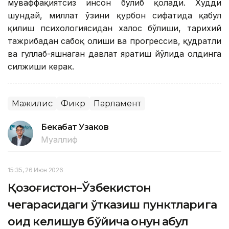
муваффақиятсиз инсон бўлиб қолади. Худди
шундай, миллат ўзини қурбон сифатида қабул
қилиш психологиясидан халос бўлиши, тарихий
тажрибадан сабоқ олиши ва прогрессив, қудратли
ва гуллаб-яшнаган давлат яратиш йўлида олдинга
силжиши керак.
Мажилис
Фикр
Парламент
Бекабат Узаков
Муаллиф
15:35, 26 Июн 2026
Қозоғистон–Ўзбекистон
чегарасидаги ўтказиш пунктларига
оид келишув бўйича қонун қабул