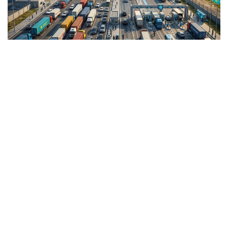
Коллаж: Kazinform / ЖИ
“Протокол 2024 йил 8 августда Астана
шаҳрида имзоланган. Ушбу ҳужжат
транспорт пунктларини икки
томонламадан кўп томонламага
ўзгартиради. Шунингдек, у иш режимини
кундузги вақтдан туну кунга ўзгартиради.
Ушбу чора юк ташиш ҳажмини оширишга,
йўловчилар учун қулай шароитлар
яратишга ва туризмни ривожлантиришга
ижобий таъсир кўрсатади. Бизнинг
фикримизча, бу ўзгаришлар икки мамлакат