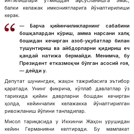
интилишлари ўтмишдан афсусланишга эмас,
балки келажак имкониятларига йўналтирилиши
керак.
— Барча қийинчиликларнинг сабабини
бошқалардан кўриш, ҳамма нарсани халқ
бошидан кечирган азоб-уқубатлар билан
тушунтириш ва айбдорларни қидириш ҳеч
қандай натижа бермайди. Менимча, бу
Президент етказмоқчи бўлган асосий ғоя,
— дейди у.
Депутат шунингдек, жаҳон тажрибасига эътибор
қаратади. Унинг фикрича, кўплаб давлатлар ўз
тарихида қийин даврларни бошдан кечирган
ҳолда, кейинчалик келажакка йўналтирилган
ривожланиш йўлини танладилар.
Мисол тариқасида у Иккинчи Жаҳон урушидан
кейин Германияни келтиради. Бу мамлакат