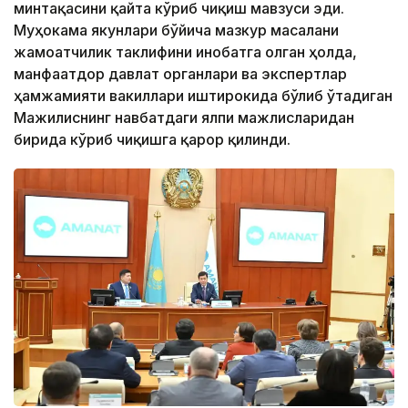
минтақасини қайта кўриб чиқиш мавзуси эди.
Муҳокама якунлари бўйича мазкур масалани
жамоатчилик таклифини инобатга олган ҳолда,
манфаатдор давлат органлари ва экспертлар
ҳамжамияти вакиллари иштирокида бўлиб ўтадиган
Мажилиснинг навбатдаги ялпи мажлисларидан
бирида кўриб чиқишга қарор қилинди.