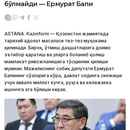
бўлмайди — Ермурат Бапи
ASTANА. Кazinform — Қозоғистон жамиятида
тарихий адолат масаласи тез-тез муҳокама
қилинади. Бироқ, ўтмиш даҳшатларига доимо
эътибор қаратиш ва уларга боғланиб қолиш
мамлакат ривожланишига тўсқинлик қилиши
мумкин. Мажилиснинг собиқ депутати Ермурат
Бапининг сўзларига кўра, давлат олдинга силжиши
учун аввало миллат кучга, руҳга ва келажакка
ишончга эга бўлиши керак.