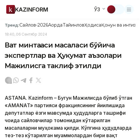
KAZINFORM
ЎЗ
Сайлов-2026
Ақорда
Тайинлов
Ҳодиса
Қонун ва интизо
Тренд:
18:40, 06 Сентябр 2024
Вақт минтақаси масаласи бўйича
экспертлар ва Ҳукумат аъзолари
Мажилисга таклиф этилди
ASTANА. Кazinform – Бугун Мажилисда бўлиб ўтган
«AMANAT» партияси фракциясининг йиғилишида
депутатлар ёзги мавсумда ҳудудларга ташрифи
чоғида сайловчилар томонидан кўтарилган
масалаларни муҳокама қилди. Кўпгина ҳудудларда
тез-тез кўтарилган муаммолардан бири вақт