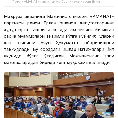
Фото: «AMANAT» партияси матбуот хизмати / Али Ғалим
Маъруза аввалида Мажилис спикери, «AMANAT»
партияси раиси Ерлан Қошанов депутатларнинг
ҳудудларга ташрифи чоғида аҳолининг йиғилган
барча муаммолари тизимли йўлга қўйилиб, уларни
ҳал этилиши учун Ҳукуматга юборилишини
таъкидлади. Бу борадаги ишлар натижалари йил
якунида бўлиб ўтадиган Мажилиснинг ялпи
мажлисларидан бирида кенг муҳокама қилинади.