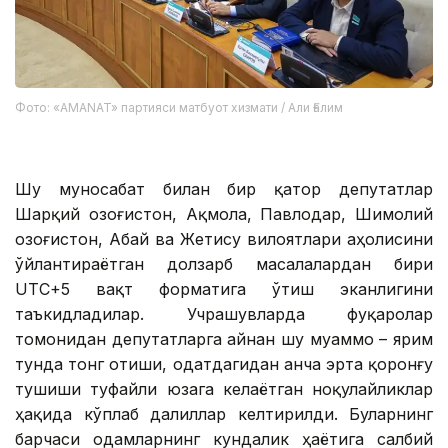
Фото: «AMANAT» партияси матбуот хизмати / Али Ғалим
Шу муносабат билан бир қатор депутатлар
Шарқий Қозоғистон, Ақмола, Павлодар, Шимолий
Қозоғистон, Абай ва Жетису вилоятлари аҳолисини
ўйлантираётган долзарб масалалардан бири
UTC+5 вақт форматига ўтиш эканлигини
таъкидладилар. Учрашувларда фуқаролар
томонидан депутатларга айнан шу муаммо – ярим
тунда тонг отиши, одатдагидан анча эрта қоронғу
тушиши туфайли юзага келаётган ноқулайликлар
ҳақида кўплаб далиллар келтирилди. Буларнинг
барчаси одамларнинг кундалик ҳаётига салбий