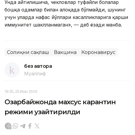
Унда айтилишича, чекловлар туфайли болалар
бошқа одамлар билан алоқада бўлмайди, шунинг
учун уларда нафас йўллари касалликларига қарши
иммунитет шаклланмаган», — деб ёзади манба.
Соғлиқни сақлаш
Вакцина
Коронавирус
без автора
Муаллиф
19:35, 25 Июн 2026
Озарбайжонда махсус карантин
режими узайтирилди