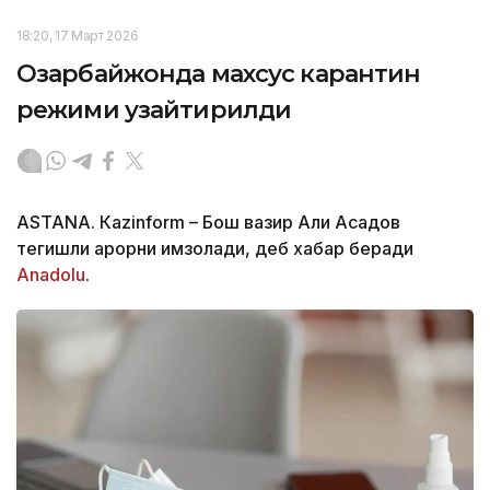
18:20, 17 Март 2026
Озарбайжонда махсус карантин
режими узайтирилди
ASTANА. Кazinform – Бош вазир Али Асадов
тегишли қарорни имзолади, деб хабар беради
Аnadolu
.