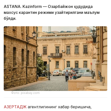
ASTANA. Kazinform — Озарбайжон ҳудудида
махсус карантин режими узайтирилгани маълум
бўлди.
Фото: pixabay.com
АЗЕРТАДЖ
агентлигининг хабар беришича,