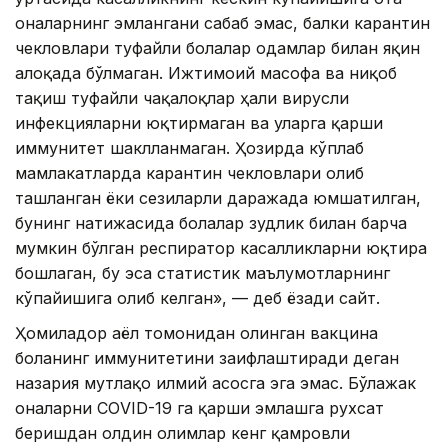
оналарнинг эмлангани сабаб эмас, балки карантин
чекловлари туфайли болалар одамлар билан яқин
алоқада бўлмаган. Ижтимоий масофа ва ниқоб
тақиш туфайли чақалоқлар ҳали вирусли
инфекцияларни юқтирмаган ва уларга қарши
иммунитет шаклланмаган. Ҳозирда кўплаб
мамлакатларда карантин чекловлари олиб
ташланган ёки сезиларли даражада юмшатилган,
бунинг натижасида болалар зудлик билан барча
мумкин бўлган респиратор касалликларни юқтира
бошлаган, бу эса статистик маълумотларнинг
кўпайишига олиб келган», — деб ёзади сайт.
Ҳомиладор аёл томонидан олинган вакцина
боланинг иммунитетини заифлаштиради деган
назария мутлақо илмий асосга эга эмас. Бўлажак
оналарни CОVID-19 га қарши эмлашга рухсат
беришдан олдин олимлар кенг қамровли