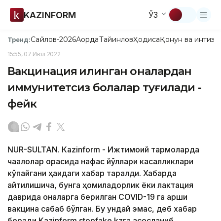
KAZINFORM
ЎЗ
Сайлов-2026
Ақорда
Тайинлов
Ҳодиса
Қонун ва интизо
Тренд:
15:55, 07 Июл 2022
Вакцинация қилинган оналардан
иммунитетсиз болалар туғилади -
фейк
NUR-SULTAN. Кazinform - Ижтимоий тармоқларда
чақалоқлар орасида нафас йўллари касалликлари
кўпайгани ҳақидаги хабар тарқалди. Хабарда
айтилишича, бунга ҳомиладорлик ёки лактация
даврида оналарга берилган COVID-19 га қарши
вакцина сабаб бўлган. Бу ундай эмас, деб хабар
беради Kazinform stopfake.kzга асосланиб.