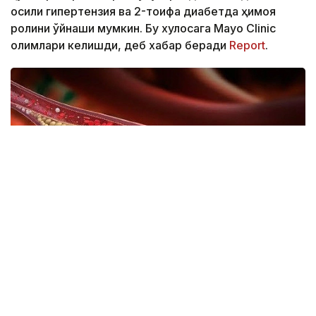
оқсили гипертензия ва 2-тоифа диабетда ҳимоя
ролини ўйнаши мумкин. Бу хулосага Mayo Clinic
олимлари келишди, деб хабар беради
Report
.
Фото: iDoctor.kz
Тадқиқот Circulation: Genomic and Precision
Medicine илмий журналида чоп этилди.