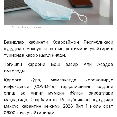
Фото: freepik.com
Вазирлар кабинети Озарбайжон Республикаси
ҳудудида махсус карантин режимини узайтириш
тўғрисида қарор қабул қилди.
Тегишли қарорни Бош вазир Али Асадов
имзолади.
Қарорга кўра, мамлакатда коронавирус
инфекцияси (COVID-19) тарқалишининг олдини
олиш ва унинг мумкин бўлган оқибатлари
мақсадида Озарбайжон Республикаси ҳудудида
махсус карантин режими 2026 йил 1 июль соат
06:00 гача узайтирилди.