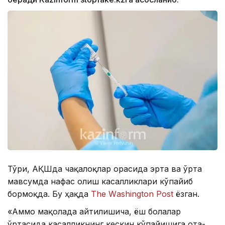
Тўғри, АҚШда чақалоқлар орасида эрта ва ўрта
мавсумда нафас олиш касалликлари кўпайиб
бормоқда. Бу ҳақда
Тhе Wаshington Post
ёзган.
«Аммо мақолада айтилишича, ёш болалар
ўртасида касалликнинг кескин кўпайишига ота-