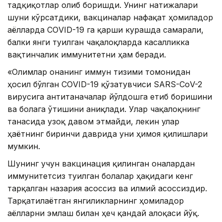
тадқиқотлар олиб боришди. Унинг натижалари
шуни кўрсатдики, вакциналар нафақат ҳомиладор
аёлларда CОVID-19 га қарши курашда самарали,
балки янги туғилган чақалоқларда касалликка
вақтинчалик иммунитетни ҳам беради.
«Олимлар онанинг иммун тизими томонидан
ҳосил бўлган CОVID-19 қўзғатувчиси SARS-CоV-2
вирусига антитаначалар йўлдошга етиб боришини
ва болага ўтишини аниқлади. Улар чақалоқнинг
танасида узоқ давом этмайди, лекин улар
ҳаётнинг биринчи даврида уни ҳимоя қилишлари
мумкин.
Шунинг учун вакцинация қилинган оналардан
иммунитетсиз туғилган болалар ҳақидаги кенг
тарқалган назария асоссиз ва илмий асоссиздир.
Тарқатилаётган янгиликларнинг ҳомиладор
аёлларни эмлаш билан ҳеч қандай алоқаси йўқ.