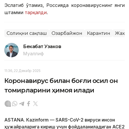
Эслатиб ўтамиз, Россияда коронавируснинг янги
штамми
тарқалди
.
Соғлиқни сақлаш
Озарбайжон
Карантин
Жаҳо
Бекабат Узаков
Муаллиф
11:36, 22 Декабр 2025
Коронавирус билан боғлиқ оқсил қон
томирларини ҳимоя қилади
ASTANА. Кazinform — SARS-CoV-2 вируси инсон
ҳужайраларига кириш учун фойдаланиладиган ACE2