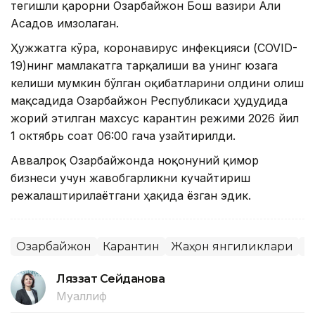
тегишли қарорни Озарбайжон Бош вазири Али
Асадов имзолаган.
Ҳужжатга кўра, коронавирус инфекцияси (COVID-
19)нинг мамлакатга тарқалиши ва унинг юзага
келиши мумкин бўлган оқибатларини олдини олиш
мақсадида Озарбайжон Республикаси ҳудудида
жорий этилган махсус карантин режими 2026 йил
1 октябрь соат 06:00 гача узайтирилди.
Аввалроқ Озарбайжонда ноқонуний қимор
бизнеси учун жавобгарликни кучайтириш
режалаштирилаётгани ҳақида ёзган эдик.
Озарбайжон
Карантин
Жаҳон янгиликлари
К
Ляззат Сейданова
Муаллиф