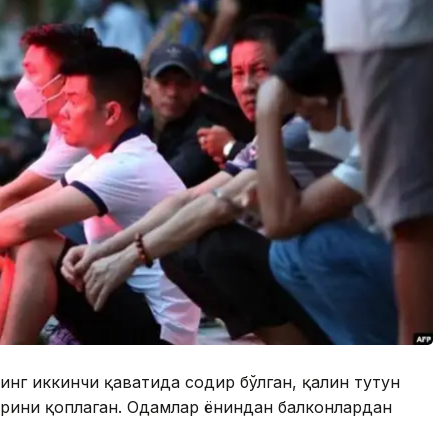
нинг иккинчи қаватида содир бўлган, қалин тутун
арини қоплаган. Одамлар ёнғиндан балконлардан