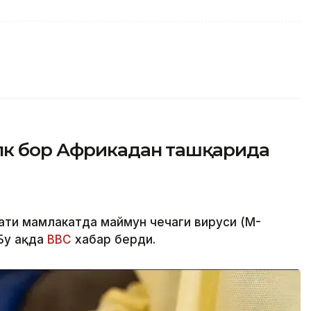
лк бор Африкадан ташқарида
мати мамлакатда маймун чечаги вируси (M-
Бу ҳақда
BBC
хабар берди.