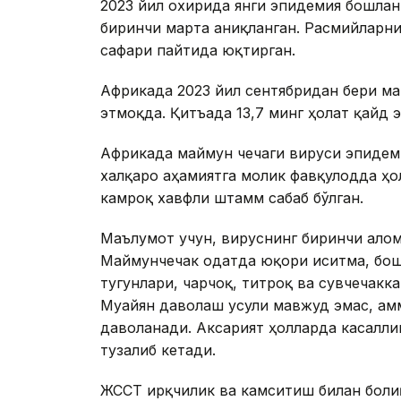
2023 йил охирида янги эпидемия бошла
биринчи марта аниқланган. Расмийларн
сафари пайтида юқтирган.
Африкада 2023 йил сентябридан бери ма
этмоқда. Қитъада 13,7 минг ҳолат қайд э
Африкада маймун чечаги вируси эпидем
халқаро аҳамиятга молик фавқулодда ҳо
камроқ хавфли штамм сабаб бўлган.
Маълумот учун, вируснинг биринчи алом
Маймунчечак одатда юқори иситма, бош о
тугунлари, чарчоқ, титроқ ва сувчечак
Муайян даволаш усули мавжуд эмас, ам
даволанади. Аксарият ҳолларда касаллик
тузалиб кетади.
ЖССТ ирқчилик ва камситиш билан боғли