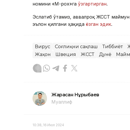
номини «М-pox»га
ўзгартирган
.
Эслатиб ўтамиз, аввалроқ ЖССТ маймун 
эълон қилгани ҳақида
ёзган эдик
.
Вирус
Соғлиқни сақлаш
Тиббиёт
Жаҳон
Швеция
ЖССТ
Дунё
Майм
Жарасқан Нұрыбаев
Муаллиф
10:38, 16 Июл 2024