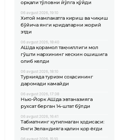
орқали тўловни йўлга қўйди
06 avgust 2026, 19:10
Хитой мамлакатга кириш ва чиқиш
бўйича янги қоидаларни жорий
этди
06 avgust 2026, 18:40
АҚШда қорамол тақчиллиги мол
гўшти нархининг кескин ошишига
олиб келди
06 avgust 2026, 18:10
Туркияда туризм соҳасининг
даромади камайди
06 avgust 2026, 17:38
Нью-Йорк АҚШда эвтаназияга
рухсат берган 14-штат бўлди
06 avgust 2026, 16:41
Табиатнинг кутилмаган ҳодисаси:
Янги Зеландияга қалин қор ёғди
06 avgust 2026, 15:10