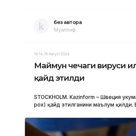
без автора
Муаллиф
19:14, 16 Август 2024
Маймун чечаги вируси и
қайд этилди
STOCKHOLM. Kazinform – Швеция ҳуку
pox) қайд этилганини маълум қилди. 