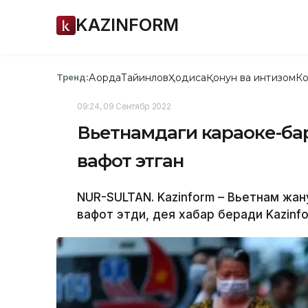
KAZINFORM
Ақорда
Тайинлов
Ҳодиса
Қонун ва интизом
Ко
Тренд:
09:24, 09 Сентябр 2022
Вьетнамдаги караоке-ба
вафот этган
NUR-SULTAN. Kazinform – Вьетнам жа
вафот этди, дея хабар беради Kazinf