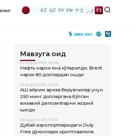
KZ
QZ
РУ
EN
中文
ق ز
ЎЗ
аҳлил
Мавзуга оид
07 avgust 2026, 09:08
Нефть нархи яна кўтарилди, Brent
нархи 80 доллардан ошди
06 avgust 2026, 20:36
АҚШ айрим ариза берувчилар учун
250 минг долларгача бўлган
визавий депозитларни жорий
қилди
06 avgust 2026, 19:38
Дубай аэропортларидаги Duty
Free дўконлари криптовалюта