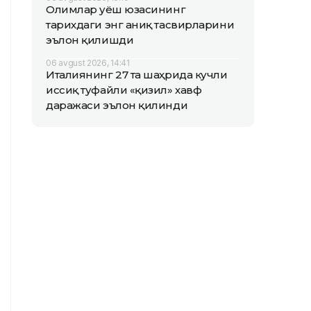
Олимлар Қуёш юзасининг
тарихдаги энг аниқ тасвирларини
эълон қилишди
06 avgust 2026, 14:41
Италиянинг 27 та шаҳрида кучли
иссиқ туфайли «қизил» хавф
даражаси эълон қилинди