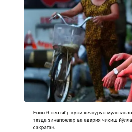
Ёнғин 6 сентябр куни кечқурун муассаса
тезда зинапоялар ва авария чиқиш йўлл
сакраган.