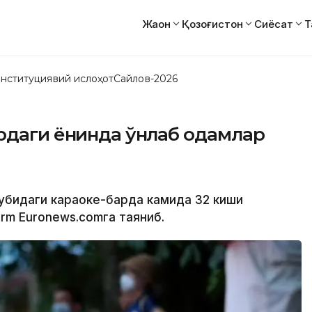
Жаҳон
Қозоғистон
Сиёсат
Т
нституциявий ислоҳот
Сайлов-2026
рдаги ёнғинда ўнлаб одамлар
нубидаги караоке-барда камида 32 киши
orm Euronews.comга таяниб.