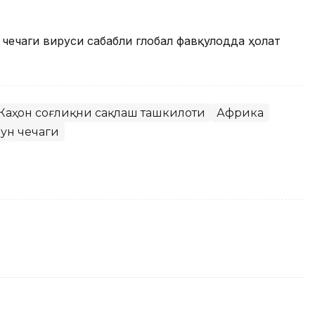
чечаги вируси сабабли глобал фавқулодда ҳолат
Жаҳон соғлиқни сақлаш ташкилоти
Африка
ун чечаги