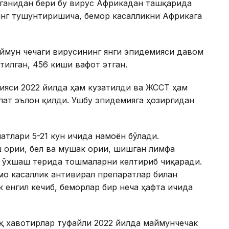
нганидан бери бу вирус Африкадан ташқарида
инг тушунтиришича, бемор касалликни Африкага
ймун чечаги вирусининг янги эпидемияси давом
тилган, 456 киши вафот этган.
ияси 2022 йилда ҳам кузатилди ва ЖССТ ҳам
лат эълон қилди. Ушбу эпидемияга ҳозиргидан
атлари 5-21 кун ичида намоён бўлади.
ғриғи, бел ва мушак оғриғи, шишган лимфа
ка ўхшаш терида тошмаларни келтириб чиқаради.
мо касаллик антивирал препаратлар билан
 енгил кечиб, беморлар бир неча ҳафта ичида
қ хавотирлар туфайли 2022 йилда маймунчечак