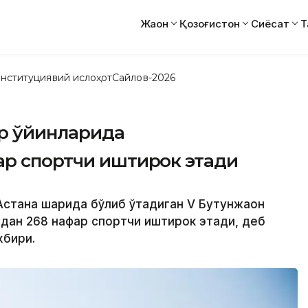
Жаҳон
Қозоғистон
Сиёсат
Т
нституциявий ислоҳот
Сайлов-2026
ар ўйинларида
ар спортчи иштирок этади
Астана шаҳрида бўлиб ўтадиган V Бутунжаҳон
дан 268 нафар спортчи иштирок этади, деб
хбири.