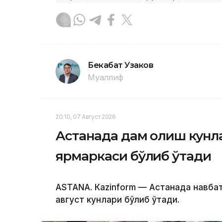
Бекабат Узаков
Муаллиф
20:10, 07 Август 2026
Астанада дам олиш кунл
ярмаркаси бўлиб ўтади
ASTANА. Кazinform — Астанада навба
август кунлари бўлиб ўтади.