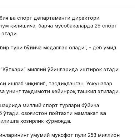
рбия ва спорт департаменти директори
лум қилишича, барча мусобақаларда 29 спорт
 этади.
 бир тури бўйича медаллар олади”, - деб умид
а “Кўпкари” миллий ўйинларида иштирок этади.
и ишлаб чиқилиб, тасдиқланган. Ускуналар
ва унинг тақдимоти кейинроқ ташкил этилади.
 шаҳрида миллий спорт турлари бўйича
 ўтади. Қозоғистон пойтахти мамлакат ва
қилишга ҳозирлик кўрмоқда.
инларининг умумий мукофот пули 253 миллион