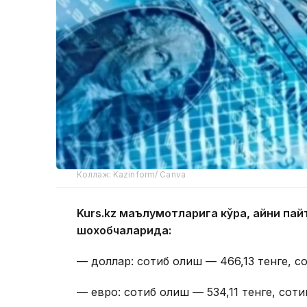
Коллаж: Kazinform/ Canva
Kurs.kz маълумотларига кўра, айни п
шохобчаларида:
— доллар: сотиб олиш — 466,13 тенге, со
— евро: сотиб олиш — 534,11 тенге, соти