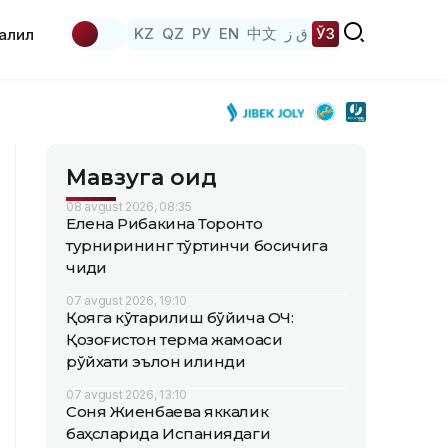
KZ
QZ
РУ
EN
中文
ق ز
ЎЗ
аҳлил
Мавзуга оид
08 avgust 2026, 08:35
Елена Рибакина Торонто
турнирининг тўртинчи босқичига
чиқди
07 avgust 2026, 19:10
Қояга кўтарилиш бўйича ОЧ:
Қозоғистон терма жамоаси
рўйхати эълон қилинди
07 avgust 2026, 13:10
Соня Жиенбаева яккалик
баҳсларида Испаниядаги