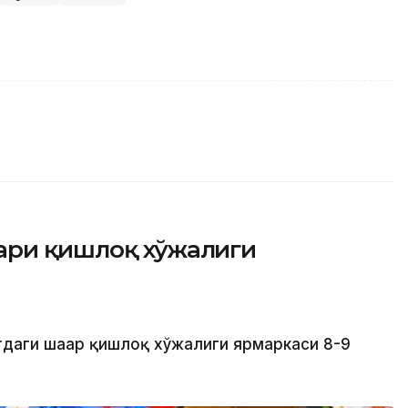
ари қишлоқ хўжалиги
тдаги шаҳар қишлоқ хўжалиги ярмаркаси 8-9