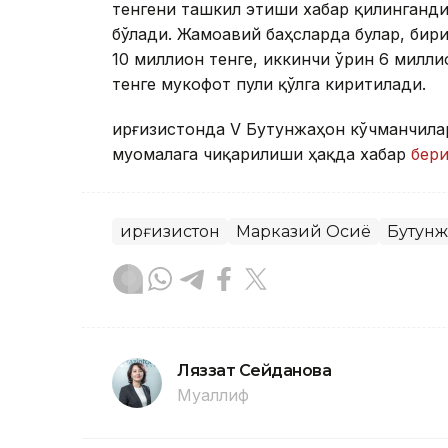
тенгени ташкил этиши хабар қилинганди
бўлади. Жамоавий баҳсларда булар, бири
10 миллион тенге, иккинчи ўрин 6 милли
тенге мукофот пули қўлга киритилади.
Қирғизистонда V Бутунжаҳон кўчманчила
муомалага чиқарилиши ҳақда хабар
бери
Қирғизистон
Марказий Осиё
Бутунж
Ляззат Сейданова
Муаллиф