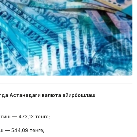
айтда Астанадаги валюта айирбошлаш
тиш — 473,13 тенге;
ш — 544,09 тенге;