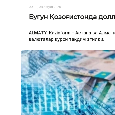
09:38, 08 Август 2026
Бугун Қозоғистонда долл
ALMATY. Кazinform – Астана ва Алма
валюталар курси тақдим этилди.