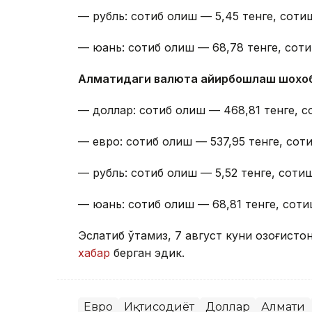
— рубль: сотиб олиш — 5,45 тенге, сотиш
— юань: сотиб олиш — 68,78 тенге, соти
Алматидаги валюта айирбошлаш шохо
— доллар: сотиб олиш — 468,81 тенге, с
— евро: сотиб олиш — 537,95 тенге, соти
— рубль: сотиб олиш — 5,52 тенге, сотиш
— юань: сотиб олиш — 68,81 тенге, соти
Эслатиб ўтамиз, 7 август куни Қозоғист
хабар
берган эдик.
Евро
Иқтисодиёт
Доллар
Алмати