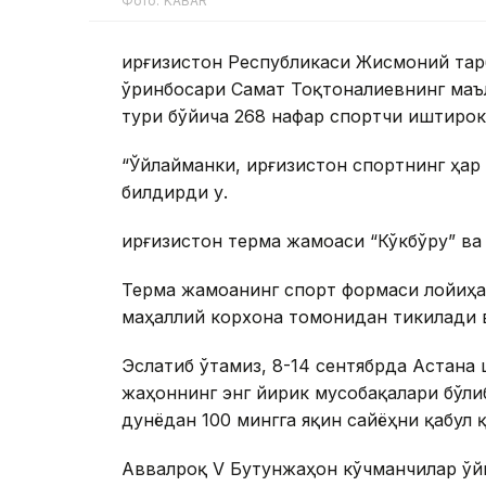
Фото: KABAR
Қирғизистон Республикаси Жисмоний та
ўринбосари Самат Тоқтоналиевнинг маъ
тури бўйича 268 нафар спортчи иштирок
“Ўйлайманки, Қирғизистон спортнинг ҳар
билдирди у.
Қирғизистон терма жамоаси “Кўкбўру” в
Терма жамоанинг спорт формаси лойиҳас
маҳаллий корхона томонидан тикилади 
Эслатиб ўтамиз, 8-14 сентябрда Астана
жаҳоннинг энг йирик мусобақалари бўлиб
дунёдан 100 мингга яқин сайёҳни қабул 
Аввалроқ V Бутунжаҳон кўчманчилар ўй