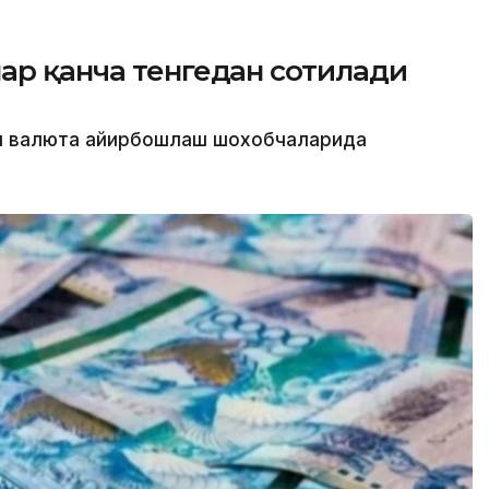
ар қанча тенгедан сотилади
ти валюта айирбошлаш шохобчаларида