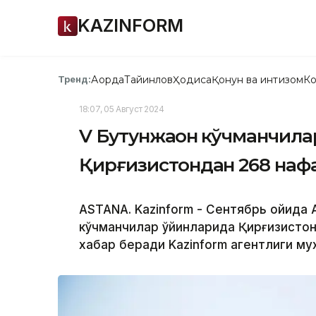
KAZINFORM
Ақорда
Тайинлов
Ҳодиса
Қонун ва интизом
Ко
Тренд:
18:07, 05 Август 2024
V Бутунжаҳон кўчманчил
Қирғизистондан 268 наф
ASTANA. Kazinform - Сентябрь ойида 
кўчманчилар ўйинларида Қирғизистон
хабар беради Kazinform агентлиги му