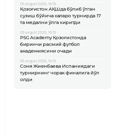
05 avgust 2026, 19:15
Қозоғистон АҚШда бўлиб ўтган
сузиш бўйича халқаро турнирда 17
та медални қўлга киритди
05 avgust 2026, 16:15
PSG Academy Қозоғистонда
биринчи расмий футбол
академиясини очади
05 avgust 2026, 14:15
Соня Жиенбаева Испаниядаги
турнирнинг чорак финалига йўл
олди