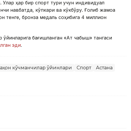
. Улар ҳар бир спорт тури учун индивидуал
нчи навбатда, кўпкари ва кўкбўру. Ғолиб жамоа
он тенге, бронза медаль соҳибига 4 миллион
р ўйинларига бағишланган «Ат чабыш» тангаси
лган эди
.
аҳон кўчманчилар ўйинлари
Спорт
Астана