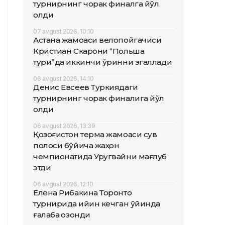
турнирнинг чорак финалга йўл
олди
07 avgust 2026, 10:10
Астана жамоаси велопойгачиси
Кристиан Скарони “Польша
тури”да иккинчи ўринни эгаллади
06 avgust 2026, 14:10
Денис Евсеев Туркиядаги
турнирнинг чорак финалига йўл
олди
06 avgust 2026, 13:39
Қозоғистон терма жамоаси сув
полоси бўйича жаҳон
чемпионатида Уругвайни мағлуб
этди
06 avgust 2026, 12:10
Елена Рибакина Торонто
турнирида қийин кечган ўйинда
ғалаба қозонди