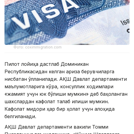
Фото: coximmigration.com
Пилот лойиҳа дастлаб Доминикан
Республикасидан келган ариза берувчиларга
нисбатан қўлланилади. АҚШ Давлат департаменти
маълумотларига кўра, консуллик ходимлари
«жамият учун юк бўлиши мумкин» деб баҳоланган
шахслардан кафолат талаб қилиши мумкин.
Кафолат миқдори ҳар бир ҳолат учун алоҳида
белгиланади.
АҚШ Давлат департаменти вакили Томми