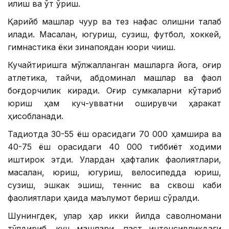
қилиш ва ўт ўриш.
Қарийб машқлар чуқур ва тез нафас олишни талаб
қилади. Масалан, югуриш, сузиш, футбол, хоккей,
гимнастика ёки зинапоядан юқори чиқиш.
Кучайтиришга мўлжалланган машқларга йога, оғир
атлетика, тайчи, абдоминал машқлар ва фаол
боғдорчилик киради. Оғир сумкаларни кўтариб
юриш ҳам куч-қувватни оширувчи ҳаракат
ҳисобланади.
Тадқиқотда 30-55 ёш орасидаги 70 000 ҳамшира ва
40-75 ёш орасидаги 40 000 тиббиёт ходими
иштирок этди. Улардан ҳафталик фаолиятлари,
масалан, юриш, югуриш, велосипедда юриш,
сузиш, эшкак эшиш, теннис ва сквош каби
фаолиятлари ҳақида маълумот бериш сўралди.
Шунингдек, улар ҳар икки йилда саволномани
тўлдириб, куч машқлари, паст интенсивликдаги