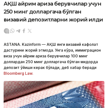
АҚШ айрим ариза берувчилар учун
250 минг долларгача бўлган
визавий депозитларни жорий қилди
ASTANA. Kazinform — АҚШ янги визавий кафолат
дастурини жорий этмоқда. Унга кўра, иммиграцион
виза учун айрим ариза берувчилар 100 минг
доллардан 250 минг долларгача бўлган миқдорда
депозит қўйиши керак бўлади, деб хабар беради
Bloomberg Law.