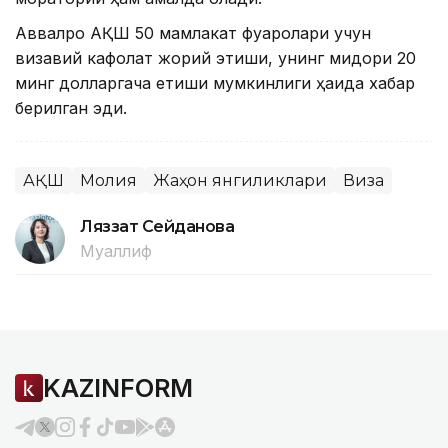
Аввалроқ АҚШ 50 мамлакат фуқаролари учун
визавий кафолат жорий этиши, унинг миқдори 20
минг долларгача етиши мумкинлиги ҳақида хабар
берилган эди.
АҚШ
Молия
Жаҳон янгиликлари
Виза
Ляззат Сейданова
Муаллиф
KAZINFORM