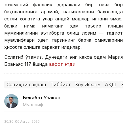
жисмоний фаоллик даражаси бир неча бор
баҳоланганига қарамай, натижаларни баҳолашда
соғлиқ ҳолатига улар қандай машқлар қилгани эмас,
балки нима қилмагани ҳам таъсир қилиши
мумкинлигини эътиборга олиш лозим — тадқиқот
муаллифлари ҳаёт тарзининг барча омилларини
ҳисобга олишга ҳаракат қилдилар.
Эслатиб ўтамиз, Дунёдаги энг кекса одам Мария
Браньяс 117 ёшида
вафот этди
.
Соғлиқни сақлаш
Тиббиёт
Хоу Ифань
АҚШ
Жа
Бекабат Узаков
Муаллиф
20:36, 06 Август 2026