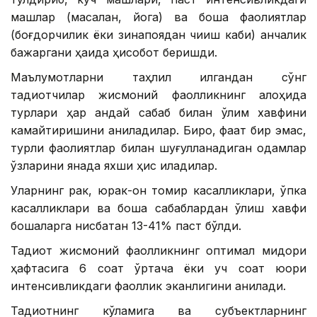
машқлар (масалан, йога) ва бошқа фаолиятлар
(боғдорчилик ёки зинапоядан чиқиш каби) қанчалик
бажаргани ҳақида ҳисобот беришди.
Маълумотларни таҳлил қилгандан сўнг
тадқиқотчилар жисмоний фаолликнинг алоҳида
турлари ҳар қандай сабаб билан ўлим хавфини
камайтиришини аниқладилар. Бироқ, фақат бир эмас,
турли фаолиятлар билан шуғулланадиган одамлар
ўзларини янада яхши ҳис қиладилар.
Уларнинг рак, юрак-қон томир касалликлари, ўпка
касалликлари ва бошқа сабаблардан ўлиш хавфи
бошқаларга нисбатан 13-41% паст бўлди.
Тадқиқот жисмоний фаолликнинг оптимал миқдори
ҳафтасига 6 соат ўртача ёки уч соат юқори
интенсивликдаги фаоллик эканлигини аниқлади.
Тадқиқотнинг кўламига ва субъектларнинг