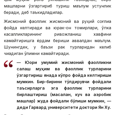
машқларни ўзгартириб туриш маълум устунлик
беради, деб таъкидладилар.
Жисмоний фаоллик жисмоний ва руҳий соғлиққа
фойда келтиради ва юрак-қон томирлари, ўпка
касалликларининг ривожланиш хавфини
камайтиришга ёрдам бериши аввалдан маълум.
Шунингдек, у баъзи рак турларидан келиб
чиқадиган ўлимни камайтиради.
— Юқори умумий жисмоний фаолликни
сақлаш муҳим ва фаоллик турларини
ўзгартириш янада кўпроқ фойда келтириши
мумкин. Бир-бирини тўлдирувчи фойдали
таъсирларга эга фаоллик турларини
бирлаштириш (масалан, куч ва аэробик
машқлар) жуда фойдали бўлиши мумкин, —
деди Гарвард университети доктори Ян Ху.