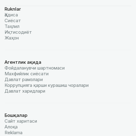
Ruknlar
Ҳодиса
Сиёсат
Таҳлил
Иқтисодиёт
Жаҳон
Агентлик ҳақида
Фойдаланувчи шартномаси
Махфийлик сиёсати
Давлат рамзлари
Коррупцияга қарши курашиш чоралари
Давлат харидлари
Бошқалар
Сайт харитаси
Алоқа
Reklamа