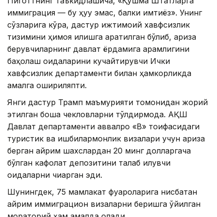
Пиготтнинг таъкидлашича, «Қўшма Штатларга
иммиграция — бу ҳуқуқ эмас, балки имтиёз». Унинг
сўзларига кўра, дастур ижтимоий хавфсизлик
тизимини ҳимоя қилишга қаратилган бўлиб, ариза
берувчиларнинг давлат ёрдамига қарамлигини
баҳолаш қоидаларини кучайтирувчи Ички
хавфсизлик департаменти билан ҳамкорликда
амалга ошириляпти.
Янги дастур Трамп маъмурияти томонидан жорий
этилган бошқа чекловларни тўлдирмоқда. АҚШ
Давлат департаменти аввалроқ «B» тоифасидаги
туристик ва ишбилармонлик визалари учун ариза
берган айрим шахслардан 20 минг долларгача
бўлган кафолат депозитини талаб қилувчи
қоидаларни чиқарган эди.
Шунингдек, 75 мамлакат фуқароларига нисбатан
айрим иммиграцион визаларни беришга қўйилган
мораторий ҳам амалда қолади.