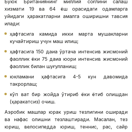
Буюк Британиянинг миллий соғлиқни сақлаш
хизмати 19 ва 64 ёш орасидаги одамларга
қуйидаги ҳаракатларни амалга оширишни тавсия
қилади:
ҳафтасига камида икки марта мушакларни
кучайтириш учун машқ қилиш;
ҳафтасига 150 дақиқа ўртача интенсив жисмоний
фаоллик ёки 75 дақиқа юқори интенсив жисмоний
фаоллик билан шуғулланиш;
юкламани ҳафтасига 4-5 кун давомида
такрорлаш;
кўп вақт бир жойда ўтириб ёки ётиб қолишдан
(ҳаракатсиз) қочиш.
Аэробик машқлар юрак уриш тезлигини оширади
ва нафас олишни тезлаштиради. Масалан, тез
юриш, велосипедда юриш, теннис, рақс, сайр