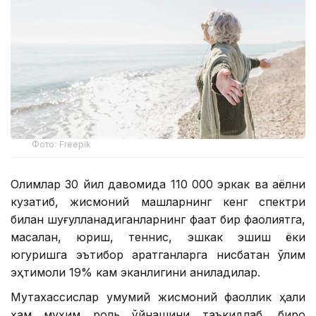
Фото: Freepik
Олимлар 30 йил давомида 110 000 эркак ва аёлни
кузатиб, жисмоний машқларнинг кенг спектри
билан шуғулланадиганларнинг фақат бир фаолиятга,
масалан, юриш, теннис, эшкак эшиш ёки
югуришга эътибор қаратганларга нисбатан ўлим
эҳтимоли 19% кам эканлигини аниқладилар.
Мутахассислар умумий жисмоний фаоллик ҳали
ҳам муҳим роль ўйнашини таъкидлаб, бироқ