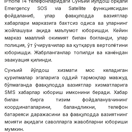
iPhone 14 телефонларидаги Сунъий йўлдош орқали
Emergency SOS via Satellite функциясидан
фойдаланиб, улар фавқулодда вазиятлар
хабарлари марказига бахтсиз ҳодиса ва уларнинг
жойлашуви ҳақида маълумот юборишди. Кейин
марказ маҳаллий ҳокимият билан боғланди, улар
полиция, ўт ўчирувчилар ва қутқарув вертолётини
юборишди. Жабрланганлар топилди ва канёндан
эвакуация қилинди.
Сунъий йўлдош хизмати мос келадиган
қурилмалар эгаларига оддий тармоқлар мавжуд
бўлмаганда фавқулодда вазиятлар хизматларига
SМS хабарлар юбориш имконини беради. Хабар
билан бирга тизим фойдаланувчининг
координаталарини, баландликни, телефон
батареяси даражасини ва фавқулодда вазиятнинг
моҳияти ҳақидаги саволларга жавобларни юбориши
мумкин.