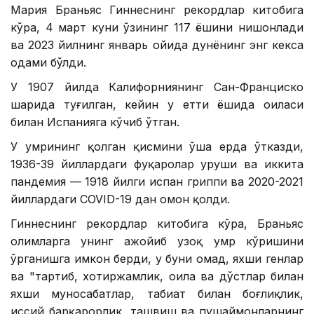
Мария Браньяс Гиннеснинг рекордлар китобига
кўра, 4 март куни ўзининг 117 ёшини нишонлади
ва 2023 йилнинг январь ойида дунёнинг энг кекса
одами бўлди.
У 1907 йилда Калифорниянинг Сан-Франциско
шаҳрида туғилган, кейин у етти ёшида оиласи
билан Испанияга кўчиб ўтган.
У умрининг қолган қисмини ўша ерда ўтказди,
1936-39 йиллардаги фуқаролар уруши ва иккита
пандемия — 1918 йилги испан гриппи ва 2020-2021
йиллардаги COVID-19 дан омон қолди.
Гиннеснинг рекордлар китобига кўра, Браньяс
олимларга унинг ажойиб узоқ умр кўришини
ўрганишга имкон берди, у буни омад, яхши генлар
ва "тартиб, хотиржамлик, оила ва дўстлар билан
яхши муносабатлар, табиат билан боғлиқлик,
ҳиссий барқарорлик, ташвиш ва пушаймонларнинг