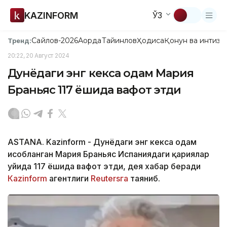
KAZINFORM
ЎЗ
Сайлов-2026
Ақорда
Тайинлов
Ҳодиса
Қонун ва интизо
Тренд:
20:22, 20 Август 2024
Дунёдаги энг кекса одам Мария
Браньяс 117 ёшида вафот этди
ASTANA. Kazinform - Дунёдаги энг кекса одам
ҳисобланган Мария Браньяс Испаниядаги қариялар
уйида 117 ёшида вафот этди, дея хабар беради
Кazinform
агентлиги
Reutersга
таяниб.