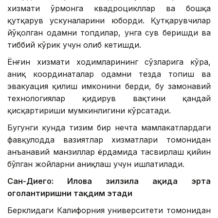
хизмати ўрмонга квадроцикллар ва бошқа
қутқарув ускуналарини юборди. Қутқарувчилар
йўқолган одамни топдилар, унга сув беришди ва
тиббий кўрик учун олиб кетишди.
Ёнғин хизмати ходимларининг сўзларига кўра,
аниқ координаталар одамни тезда топиш ва
эвакуация қилиш имконини берди, бу замонавий
технологиялар қидирув вақтини қандай
қисқартириши мумкинлигини кўрсатади.
Бугунги кунда тизим бир нечта мамлакатлардаги
фавқулодда вазиятлар хизматлари томонидан
анъанавий манзиллар ёрдамида тасвирлаш қийин
бўлган жойларни аниқлаш учун ишлатилади.
Сан-Диего: Илова зилзила ҳақида эрта
огоҳлантиришни тақдим этади
Берклидаги Калифорния университети томонидан