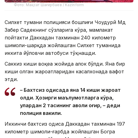
Фото: Мақсат Шағирбаев / Kazinform
Силхет тумани полицияси бошлиғи Чоудҳурй Мд
Забер Садекнинг сўзларига кўра, мамлакат
пойтахти Даккадан тахминан 240 километр
шимоли-шарқда жойлашган Силхет туманида
иккита йўловчи автобуси тўқнашди.
Саккиз киши воқеа жойида ҳалок бўлди. Яна бир
киши олган жароҳатларидан касалхонада вафот
этди.
– Бахтсиз ҳодисада яна 14 киши жароҳат
олди. Ҳозирги маълумотларга кўра,
улардан 2 тасининг аҳволи оғир, – деди
полиция вакили.
Иккинчи бахтсиз ҳодиса Даккадан тахминан 197
километр шимоли-ғарбда жойлашган Богра