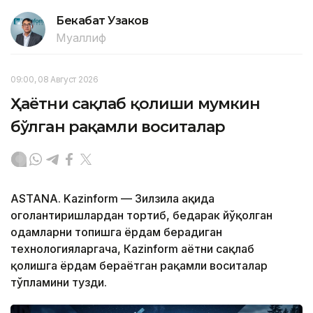
Бекабат Узаков
Муаллиф
09:00, 08 Август 2026
Ҳаётни сақлаб қолиши мумкин
бўлган рақамли воситалар
ASTANA. Kazinform — Зилзила ҳақида
огоҳлантиришлардан тортиб, бедарак йўқолган
одамларни топишга ёрдам берадиган
технологияларгача, Кazinform ҳаётни сақлаб
қолишга ёрдам бераётган рақамли воситалар
тўпламини тузди.