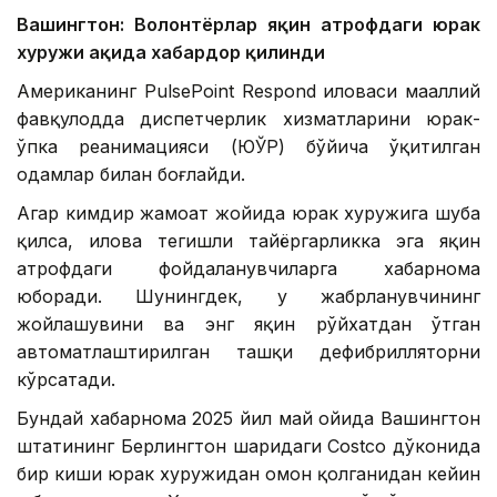
Вашингтон: Волонтёрлар яқин атрофдаги юрак
хуружи ҳақида хабардор қилинди
Американинг PulsePoint Respond иловаси маҳаллий
фавқулодда диспетчерлик хизматларини юрак-
ўпка реанимацияси (ЮЎР) бўйича ўқитилган
одамлар билан боғлайди.
Агар кимдир жамоат жойида юрак хуружига шубҳа
қилса, илова тегишли тайёргарликка эга яқин
атрофдаги фойдаланувчиларга хабарнома
юборади. Шунингдек, у жабрланувчининг
жойлашувини ва энг яқин рўйхатдан ўтган
автоматлаштирилган ташқи дефибрилляторни
кўрсатади.
Бундай хабарнома 2025 йил май ойида Вашингтон
штатининг Берлингтон шаҳридаги Costco дўконида
бир киши юрак хуружидан омон қолганидан кейин