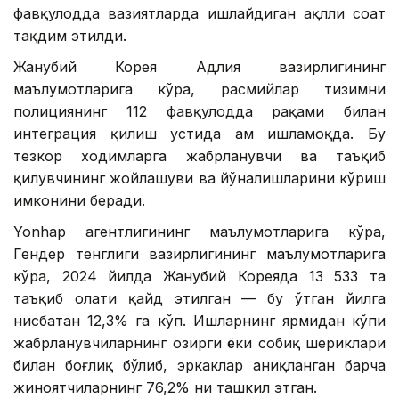
фавқулодда вазиятларда ишлайдиган ақлли соат
тақдим этилди.
Жанубий Корея Адлия вазирлигининг
маълумотларига кўра, расмийлар тизимни
полициянинг 112 фавқулодда рақами билан
интеграция қилиш устида ҳам ишламоқда. Бу
тезкор ходимларга жабрланувчи ва таъқиб
қилувчининг жойлашуви ва йўналишларини кўриш
имконини беради.
Yonhap агентлигининг маълумотларига кўра,
Гендер тенглиги вазирлигининг маълумотларига
кўра, 2024 йилда Жанубий Кореяда 13 533 та
таъқиб ҳолати қайд этилган — бу ўтган йилга
нисбатан 12,3% га кўп. Ишларнинг ярмидан кўпи
жабрланувчиларнинг ҳозирги ёки собиқ шериклари
билан боғлиқ бўлиб, эркаклар аниқланган барча
жиноятчиларнинг 76,2% ни ташкил этган.