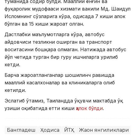
туманида содир бўлди. Маҳаллий ёнғин ва
фуқаролик мудофааси хизмати вакили Мд. Шаҳидул
Исломнинг сўзларига кўра, ҳодисада 7 киши ҳалок
бўлган ва 15 киши жароҳат олган.
Дастлабки маълумотларга кўра, автобус
ҳайдовчиси тезликни оширган ва транспорт
воситасини бошқара олмаган. Натижада автобус
йўл четида турган бир гуруҳ ишчиларга урилиб
кетди.
Барча жароҳатланганлар шошилинч равишда
маҳаллий касалхоналар ва клиникаларга олиб
кетилди.
Эслатиб ўтамиз, Таиландда ўқувчи мактабда ўқ
узиши оқибатида етти киши
ҳалок бўлди
.
Бангладеш
Ҳодиса
ЙТҲ
Жаҳон янгиликлари