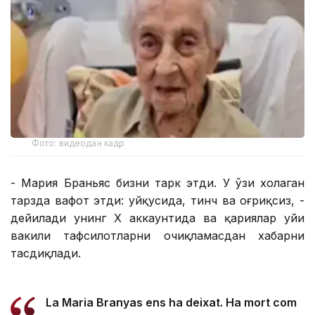
Фото: видеодан кадр
- Мария Браньяс бизни тарк этди. У ўзи хоҳлаган
тарзда вафот этди: уйқусида, тинч ва оғриқсиз, -
дейилади унинг Х аккаунтида ва қариялар уйи
вакили тафсилотларни очиқламасдан хабарни
тасдиқлади.
La Maria Branyas ens ha deixat. Ha mort com