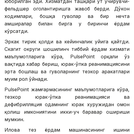
юборилган эди. Хизматдан ташқари ўт ўчирувчи-
фельдшер огоҳлантиришга жавоб берди. Дўкон
ходимлари, бошқа гувоҳлар ва бир нечта
ҳамширалар билан бирга у биринчи ёрдам
кўрсатди.
Эркак тирик қолди ва кейинчалик уйига қайтди.
Скагит округи шошилинч тиббий ёрдам хизмати
маълумотларига кўра, PulsePoint орқали ўз
вақтида хабар бериш, юрак-ўпка реанимациясини
эрта бошлаш ва гувоҳларнинг тезкор ҳаракатлари
муҳим рол ўйнади.
PulsePoint жамғармасининг маълумотларига кўра,
тезкор юрак-ўпка реанимацияси ва
дефибрилляция одамнинг юрак хуружидан омон
қолиш имкониятини икки-уч баравар ошириши
мумкин.
Илова тез ёрдам машинасининг ишини