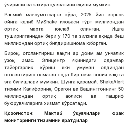
ўчириши ва захира қувватини ёқиши мумкин.
Расмий маълумотларга кўра, 2025 йил апрель
ойига келиб MyShake иловаси тўрт миллиондан
ортиқ марта юклаб олинган. Ишга
туширилганидан бери у 170 та зилзила ҳақида беш
миллиондан ортиқ билдиришнома юборган.
Бироқ, огоҳлантириш вақти ҳар доим ҳам унчалик
узоқ эмас. Эпицентр яқинидаги одамлар
тайёргарлик кўриш ёки умуман олдиндан
огоҳлантириш олмаган ҳолда бир неча сония вақтга
эга бўлишлари мумкин. Шунга қарамай, ShakeAlert
тизими Калифорния, Орегон ва Вашингтоннинг 50
миллиондан ортиқ аҳолиси ва ташриф
буюрувчиларига хизмат кўрсатади.
Қозоғистон: Мактаб ўқувчилари юрак
мониторинги тизимини яратдилар