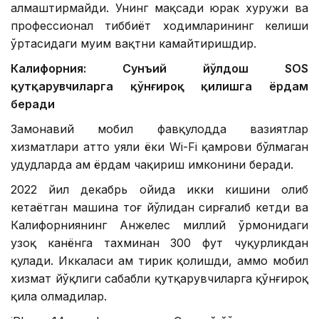
алмаштирмайди. Унинг мақсади юрак хуружи ва
профессионал тиббиёт ходимларининг келиши
ўртасидаги муҳим вақтни камайтиришдир.
Калифорния: Сунъий йўлдош SOS
қутқарувчиларга қўнғироқ қилишга ёрдам
беради
Замонавий мобил фавқулодда вазиятлар
хизматлари ҳатто уяли ёки Wi-Fi қамрови бўлмаган
ҳудудларда ҳам ёрдам чақириш имконини беради.
2022 йил декабрь ойида икки кишини олиб
кетаётган машина тоғ йўлидан сирғалиб кетди ва
Калифорниянинг Анжелес миллий ўрмонидаги
узоқ канёнга тахминан 300 фут чуқурликдан
қулади. Иккаласи ҳам тирик қолишди, аммо мобил
хизмат йўқлиги сабабли қутқарувчиларга қўнғироқ
қила олмадилар.