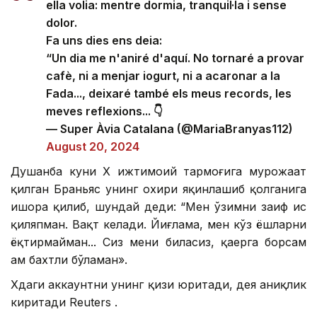
ella volia: mentre dormia, tranquil·la i sense
dolor.
Fa uns dies ens deia:
“Un dia me n'aniré d'aquí. No tornaré a provar
cafè, ni a menjar iogurt, ni a acaronar a la
Fada..., deixaré també els meus records, les
meves reflexions... 👇
— Super Àvia Catalana (@MariaBranyas112)
August 20, 2024
Душанба куни Х ижтимоий тармоғига мурожаат
қилган Браньяс унинг охири яқинлашиб қолганига
ишора қилиб, шундай деди: “Мен ўзимни заиф ҳис
қиляпман. Вақт келади. Йиғлама, мен кўз ёшларни
ёқтирмайман... Сиз мени биласиз, қаерга борсам
ҳам бахтли бўламан».
Хдаги аккаунтни унинг қизи юритади, дея аниқлик
киритади Reuters .