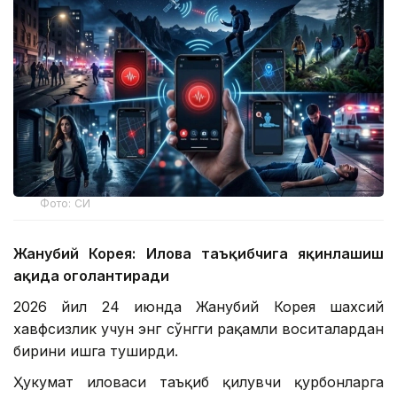
Фото: СИ
Жанубий Корея: Илова таъқибчига яқинлашиш
ҳақида огоҳлантиради
2026 йил 24 июнда Жанубий Корея шахсий
хавфсизлик учун энг сўнгги рақамли воситалардан
бирини ишга туширди.
Ҳукумат иловаси таъқиб қилувчи қурбонларга