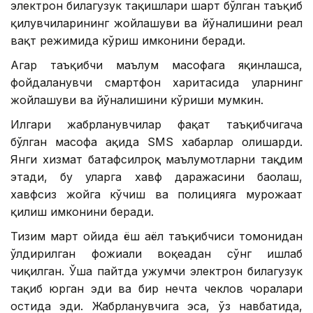
электрон билагузук тақишлари шарт бўлган таъқиб
қилувчиларининг жойлашуви ва йўналишини реал
вақт режимида кўриш имконини беради.
Агар таъқибчи маълум масофага яқинлашса,
фойдаланувчи смартфон харитасида уларнинг
жойлашуви ва йўналишини кўриши мумкин.
Илгари жабрланувчилар фақат таъқибчигача
бўлган масофа ҳақида SМS хабарлар олишарди.
Янги хизмат батафсилроқ маълумотларни тақдим
этади, бу уларга хавф даражасини баҳолаш,
хавфсиз жойга кўчиш ва полицияга мурожаат
қилиш имконини беради.
Тизим март ойида ёш аёл таъқибчиси томонидан
ўлдирилган фожиали воқеадан сўнг ишлаб
чиқилган. Ўша пайтда ҳужумчи электрон билагузук
тақиб юрган эди ва бир нечта чеклов чоралари
остида эди. Жабрланувчига эса, ўз навбатида,