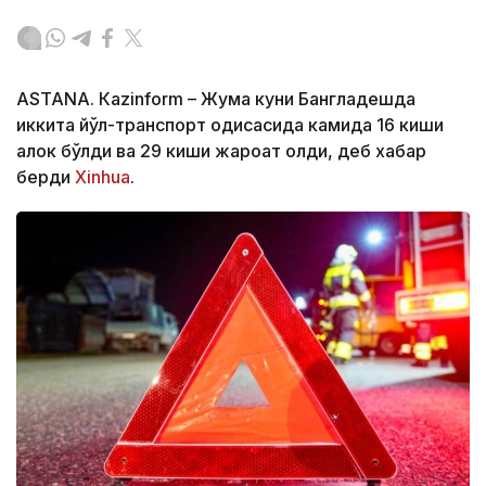
ASTANА. Кazinform – Жума куни Бангладешда
иккита йўл-транспорт ҳодисасида камида 16 киши
ҳалок бўлди ва 29 киши жароҳат олди, деб хабар
берди
Xinhua
.