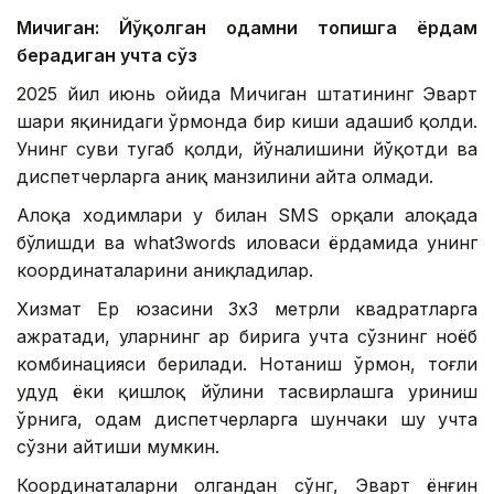
Мичиган: Йўқолган одамни топишга ёрдам
берадиган учта сўз
2025 йил июнь ойида Мичиган штатининг Эварт
шаҳри яқинидаги ўрмонда бир киши адашиб қолди.
Унинг суви тугаб қолди, йўналишини йўқотди ва
диспетчерларга аниқ манзилини айта олмади.
Алоқа ходимлари у билан SМS орқали алоқада
бўлишди ва what3words иловаси ёрдамида унинг
координаталарини аниқладилар.
Хизмат Ер юзасини 3х3 метрли квадратларга
ажратади, уларнинг ҳар бирига учта сўзнинг ноёб
комбинацияси берилади. Нотаниш ўрмон, тоғли
ҳудуд ёки қишлоқ йўлини тасвирлашга уриниш
ўрнига, одам диспетчерларга шунчаки шу учта
сўзни айтиши мумкин.
Координаталарни олгандан сўнг, Эварт ёнғин