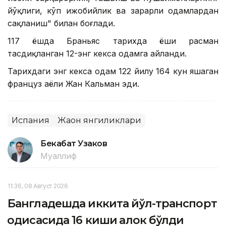
йўқлиги, кўп ижобийлик ва зарарли одамлардан
сақланиш" билан боғлади.
117 ёшда Браньяс тарихда ёши расман
тасдиқланган 12-энг кекса одамга айланди.
Тарихдаги энг кекса одам 122 йилу 164 кун яшаган
француз аёли Жан Кальман эди.
Испания
Жаҳон янгиликлари
Бекабат Узаков
Муаллиф
11:36, 08 Август 2026
Бангладешда иккита йўл-транспорт
ҳодисасида 16 киши ҳалок бўлди