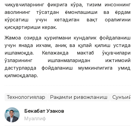
чиқувчиларнинг фикрига кўра, тизим инсоннинг
аҳволининг тўсатдан ёмонлашиши ва ёрдам
кўрсатиш учун кетадиган вақт оралиғини
қисқартириши керак.
Жамоа ҳозирда қурилмани кундалик фойдаланиш
учун янада ихчам, аниқ ва қулай қилиш устида
ишламоқда. Келажакда мактаб ўқувчилари
ўзларининг ишланмаларидан ижтимоий
дастурларда фойдаланиш мумкинлигига умид
қилмоқдалар.
Технологиялар
Рақамли ривожланиш
Сунъий 
Бекабат Узаков
Муаллиф