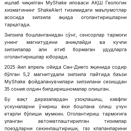
ишлаб чиқилган MyShake иловаси АҚШ Геологик
хизматининг ShakeAlert тизимидаги маълумотлар
асосида зилзила ҳақида огоҳлантиришларни
тарқатади.
Зилзила бошланганидан сўнг, сенсорлар тармоғи
унинг магнитудини аниқлайди ва кучли
зилзилалар ҳали етиб бормаган ҳудудларга
огоҳлантиришлар юборади.
2025 йил апрель ойида Сан-Диего яқинида содир
бўлган 5,2 магнитудали зилзила пайтида баъзи
MyShake фойдаланувчилари зилзилани сезишдан
35 сония олдин билдиришномалар олишган.
Бу вақт деразалардан узоқлашиш, хавфли
ускуналарни ўчириш ёки бошпана олиш учун
етарли бўлиши мумкин. Огоҳлантириш тармоғига
уланган автоматлаштирилган тизимлар
поездларни секинлаштириши, газ клапанларини