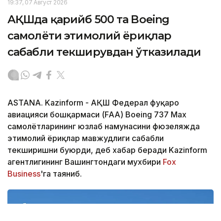
19:37, 07 Август 2026
АҚШда қарийб 500 та Boeing
самолёти эҳтимолий ёриқлар
сабабли текширувдан ўтказилади
ASTANA. Kazinform - АҚШ Федерал фуқаро
авиацияси бошқармаси (FAA) Boeing 737 Max
самолётларининг юзлаб намунасини фюзеляжда
эҳтимолий ёриқлар мавжудлиги сабабли
текширишни буюрди, деб хабар беради Kazinform
агентлигининг Вашингтондаги мухбири
Fox
Business
'га таяниб.