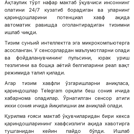
Ақтаулик тўрт нафар мактаб ўқувчиси инсоннинг
ҳолатини 24/7 кузатиб борадиган ва уларнинг
қариндошларини потенциал хавф ҳақида
автоматик равишда огоҳлантирадиган тизимни
ишлаб чиқди.
Тизим сунъий интеллектга эга микрокомпьютерга
асосланган. У сенсорлардан маълумотларни олади
ва фойдаланувчининг пульсини, юрак уриш
тезлигини ва бошқа ҳаётий белгиларини реал вақт
режимида таҳлил қилади.
Агар тизим хавфли ўзгаришларни аниқласа,
қариндошлар Тelegram орқали беш сония ичида
хабарнома оладилар. Ўрнатилган сенсор атиги
икки сония ичида йиқилишни ҳам аниқлай олади.
Қурилма ғояси мактаб ўқувчиларидан бири кекса
қариндошларининг хавфсизлиги ҳақида хавотирга
тушганидан кейин пайдо бўлди. Ишлаб