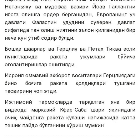
Нетаньяху ва мудофаа вазири Йоав Галлантни
ҳибсга олишга ордер берганидан, Европанинг уч
давлати Фаластин ҳудудини суверен давлат
сифатида тан олиш ниятини эълон қилганидан бир
неча кун ўтиб содир бўлди.
Бошқа шаҳарлар ва Герцлия ва Петах Тиква аҳоли
пунктларида ракета ҳужумлари бўйича
огоҳлантиришлар эшитилди.
Исроил оммавий ахборот воситалари Герцлиядаги
бино боғига ракета қолдиқлари тушгани
тасвирини чоп этди.
Ижтимоий тармоқларда тарқалган яна бир
видеода марказий Кфар-Саба шаҳри яқинидаги
очиқ майдонга ракета қулаши натижасида катта
тешик пайдо бўлганини кўриш мумкин