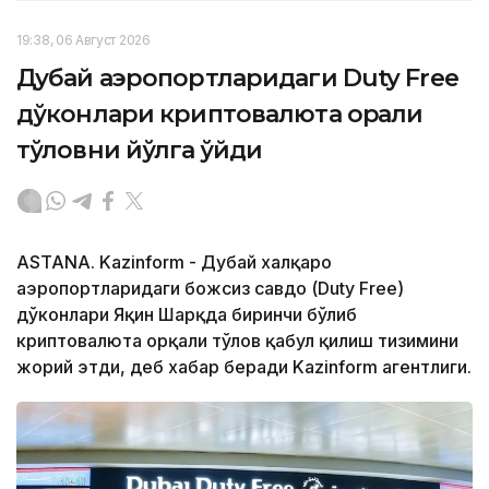
19:38, 06 Август 2026
Дубай аэропортларидаги Duty Free
дўконлари криптовалюта орқали
тўловни йўлга қўйди
ASTANA. Kazinform - Дубай халқаро
аэропортларидаги божсиз савдо (Duty Free)
дўконлари Яқин Шарқда биринчи бўлиб
криптовалюта орқали тўлов қабул қилиш тизимини
жорий этди, деб хабар беради Kazinform агентлиги.