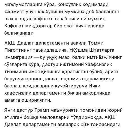
маълумотларига кўра, консуллик ходимлари
«жамият учун юк бўлиши мумкин» деб баҳоланган
шахслардан кафолат талаб қилиши мумкин.
Кафолат миқдори ҳар бир ҳолат учун алоҳида
белгиланади.
АҚШ Давлат департаменти вакили Томми
Пиготтнинг таъкидлашича, «Қўшма Штатларга
иммиграция — бу ҳуқуқ эмас, балки имтиёз». Унинг
сўзларига кўра, дастур ижтимоий хавфсизлик
тизимини ҳимоя қилишга қаратилган бўлиб, ариза
берувчиларнинг давлат ёрдамига қарамлигини
баҳолаш қоидаларини кучайтирувчи Ички
хавфсизлик департаменти билан ҳамкорликда
амалга ошириляпти.
Янги дастур Трамп маъмурияти томонидан жорий
этилган бошқа чекловларни тўлдирмоқда. АҚШ
Давлат департаменти аввалроқ «B» тоифасидаги