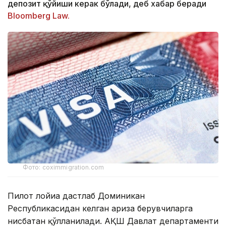
депозит қўйиши керак бўлади, деб хабар беради
Bloomberg Law.
Фото: coximmigration.com
Пилот лойиҳа дастлаб Доминикан
Республикасидан келган ариза берувчиларга
нисбатан қўлланилади. АҚШ Давлат департаменти