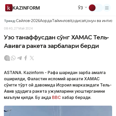
KAZINFORM
ЎЗ
Сайлов-2026
Ақорда
Тайинлов
Ҳодиса
Қонун ва интизо
Тренд:
08:40, 27 Май 2024
Узоқ танаффусдан сўнг ХАМАС Тель-
Авивга ракета зарбалари берди
ASTANA. Кazinform - Рафаҳ шаҳридан зарба амалга
оширилди, Фаластин исломий ҳаракати ХАМАС
сўнгги тўрт ой давомида Исроил марказидаги Тель-
Авив ҳудудига ракета ҳужумларини уюштирганини
маълум қилди. Бу ҳақда
BBC
хабар беради.