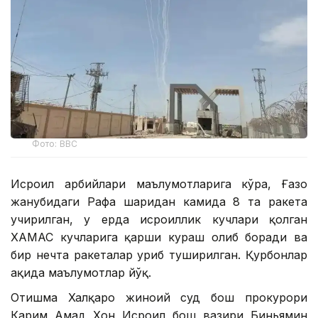
Фото: ВВС
Исроил ҳарбийлари маълумотларига кўра, Ғазо
жанубидаги Рафаҳ шаҳридан камида 8 та ракета
учирилган, у ерда исроиллик кучлари қолган
ХАМАС кучларига қарши кураш олиб боради ва
бир нечта ракеталар уриб туширилган. Қурбонлар
ҳақида маълумотлар йўқ.
Отишма Халқаро жиноий суд бош прокурори
Карим Аҳмад Хон Исроил бош вазири Биньямин