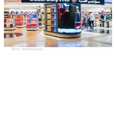
Фото: Gulf Business
Crypto.com Pay хизмати орқали криптовалюта
билан харидлар учун тўлов қилиш имконияти
Дубай халқаро аэропорти (DXB) ва Ал-Мактум
аэропортида (AMIA) ишга туширилди.
Дубай ҳукумати матбуот хизмати
Dubai Media Office
маълум қилишича, янги тўлов имконияти ҳам
жисмоний дўконларда, ҳам интернет орқали
буюртма расмийлаштиришда мавжуд. Тўлов