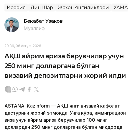
Исроил
Яқин Шарқ
Жаҳон янгиликлари
ХАМАС
Бекабат Узаков
Муаллиф
20:36, 06 Август 2026
АҚШ айрим ариза берувчилар учун
250 минг долларгача бўлган
визавий депозитларни жорий қилди
ASTANA. Kazinform — АҚШ янги визавий кафолат
дастурини жорий этмоқда. Унга кўра, иммиграцион
виза учун айрим ариза берувчилар 100 минг
доллардан 250 минг долларгача бўлган миқдорда