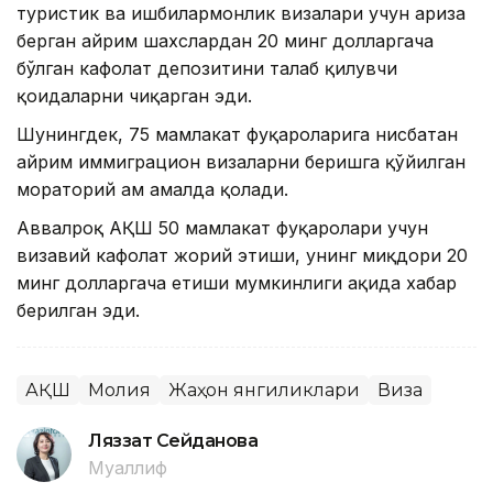
туристик ва ишбилармонлик визалари учун ариза
берган айрим шахслардан 20 минг долларгача
бўлган кафолат депозитини талаб қилувчи
қоидаларни чиқарган эди.
Шунингдек, 75 мамлакат фуқароларига нисбатан
айрим иммиграцион визаларни беришга қўйилган
мораторий ҳам амалда қолади.
Аввалроқ АҚШ 50 мамлакат фуқаролари учун
визавий кафолат жорий этиши, унинг миқдори 20
минг долларгача етиши мумкинлиги ҳақида хабар
берилган эди.
АҚШ
Молия
Жаҳон янгиликлари
Виза
Ляззат Сейданова
Муаллиф